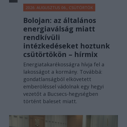
2026. AUGUSZTUS 06., CSÜTÖRTÖK
Bolojan: az általános
energiaválság miatt
rendkívüli
intézkedéseket hoztunk
csütörtökön – hírmix
Energiatakarékosságra hívja fel a
lakosságot a kormány. Továbbá:
gondatlanságból elkövetett
emberöléssel vádolnak egy hegyi
vezetőt a Bucsecs-hegységben
történt baleset miatt.