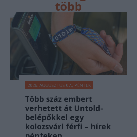
több
főtér.ro
2026. AUGUSZTUS 07., PÉNTEK
Több száz embert
verhetett át Untold-
belépőkkel egy
kolozsvári férfi – hírek
pénteken