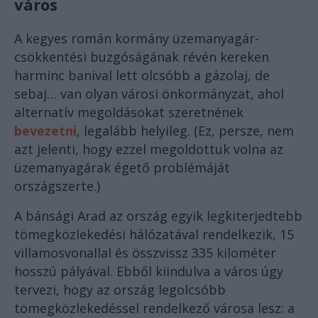
város
A kegyes román kormány üzemanyagár-
csökkentési buzgóságának révén kereken
harminc banival lett olcsóbb a gázolaj, de
sebaj… van olyan városi önkormányzat, ahol
alternatív megoldásokat szeretnének
bevezetni
, legalább helyileg. (Ez, persze, nem
azt jelenti, hogy ezzel megoldottuk volna az
üzemanyagárak égető problémáját
országszerte.)
A bánsági Arad az ország egyik legkiterjedtebb
tömegközlekedési hálózatával rendelkezik, 15
villamosvonallal és összvissz 335 kilométer
hosszú pályával. Ebből kiindulva a város úgy
tervezi, hogy az ország legolcsóbb
tömegközlekedéssel rendelkező városa lesz: a