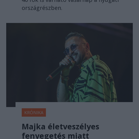
országrészben.
KRÓNIKA
Majka életveszélyes
fenyegetés miatt