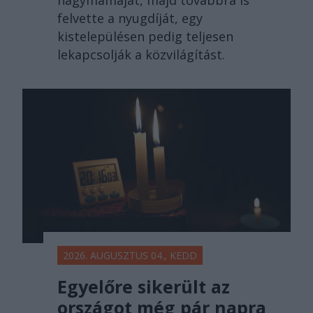
nagymamáját, majd továbbra is
felvette a nyugdíját, egy
kistelepülésen pedig teljesen
lekapcsolják a közvilágítást.
2026. AUGUSZTUS 04., KEDD
Egyelőre sikerült az
országot még pár napra