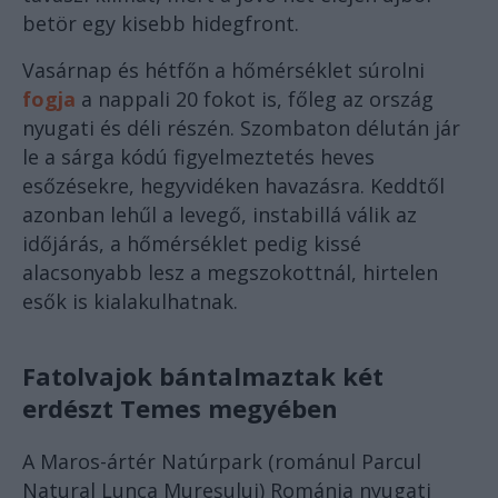
betör egy kisebb hidegfront.
Vasárnap és hétfőn a hőmérséklet súrolni
fogja
a nappali 20 fokot is, főleg az ország
nyugati és déli részén. Szombaton délután jár
le a sárga kódú figyelmeztetés heves
esőzésekre, hegyvidéken havazásra. Keddtől
azonban lehűl a levegő, instabillá válik az
időjárás, a hőmérséklet pedig kissé
alacsonyabb lesz a megszokottnál, hirtelen
esők is kialakulhatnak.
Fatolvajok bántalmaztak két
erdészt Temes megyében
A Maros-ártér Natúrpark (románul Parcul
Natural Lunca Mureșului) Románia nyugati