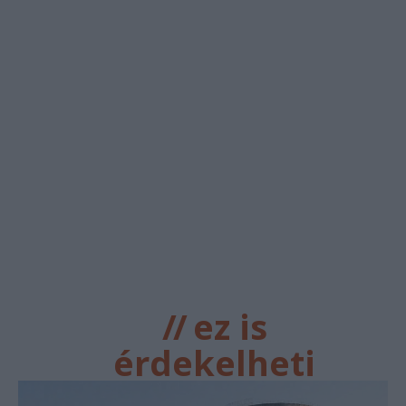
//
ez is
érdekelheti