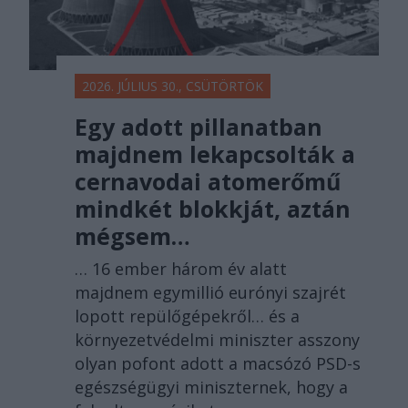
2026. JÚLIUS 30., CSÜTÖRTÖK
Egy adott pillanatban
majdnem lekapcsolták a
cernavodai atomerőmű
mindkét blokkját, aztán
mégsem…
… 16 ember három év alatt
majdnem egymillió eurónyi szajrét
lopott repülőgépekről… és a
környezetvédelmi miniszter asszony
olyan pofont adott a macsózó PSD-s
egészségügyi miniszternek, hogy a