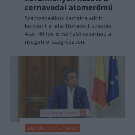
cernavodai atomerőmű
Százszázalékos kamatra adott
kölcsönt a letartóztatott uzsorás.
Akár 40 fok is várható vasárnap a
nyugati országrészben.
2026. JÚLIUS 31., PÉNTEK