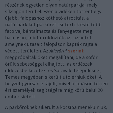
részének egyetlen olyan natúrparkja, mely
síkságon terül el. Ezen a vidéken történt egy
újabb, falopáshoz köthető atrocitás, a
natúrpark két parkőrét csütörtök este több
fatolvaj bántalmazta és fenyegette meg
halálosan, miután üldözték azt az autót,
amelynek utasait falopáson kapták rajta a
védett területen. Az
Adevărul
szerint
megpróbálták őket megállítani, de a sofőr
őrült sebességgel elhajtott, az erdészek
üldözésbe kezdtek, és Saravale településnél,
Temes megyében sikerült utolérniük őket. A
helyzet gyorsan elfajult, mivel a lopáson tetten
ért személyek segítségére még körülbelül 20
ember sietett.
A parkőröknek sikerült a kocsiba menekülniük,