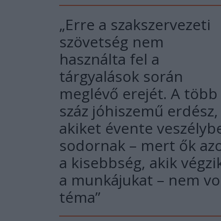
„Erre a szakszervezeti
szövetség nem
használta fel a
tárgyalások során
meglévő erejét. A több
száz jóhiszemű erdész,
akiket évente veszélyb
sodornak – mert ők az
a kisebbség, akik végzi
a munkájukat – nem vo
téma”