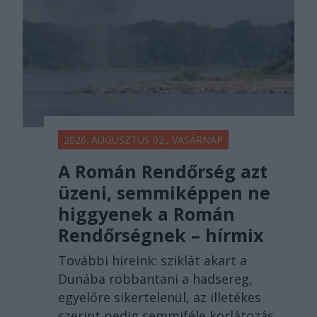
2026. AUGUSZTUS 02., VASÁRNAP
A Román Rendőrség azt
üzeni, semmiképpen ne
higgyenek a Román
Rendőrségnek – hírmix
További híreink: sziklát akart a
Dunába robbantani a hadsereg,
egyelőre sikertelenül, az illetékes
szerint pedig semmiféle korlátozás