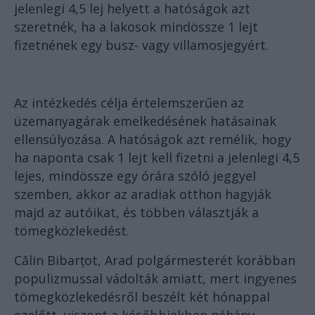
jelenlegi 4,5 lej helyett a hatóságok azt
szeretnék, ha a lakosok mindössze 1 lejt
fizetnének egy busz- vagy villamosjegyért.
Az intézkedés célja értelemszerűen az
üzemanyagárak emelkedésének hatásainak
ellensúlyozása. A hatóságok azt remélik, hogy
ha naponta csak 1 lejt kell fizetni a jelenlegi 4,5
lejes, mindössze egy órára szóló jeggyel
szemben, akkor az aradiak otthon hagyják
majd az autóikat, és többen választják a
tömegközlekedést.
Călin Bibarțot, Arad polgármesterét korábban
populizmussal vádolták amiatt, mert ingyenes
tömegközlekedésről beszélt két hónappal