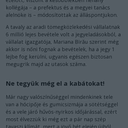
ezelőtt, viszont a későbbiekben néhány
kollégája – a prefektus és a megyei tanács
alelnöke is – módosítottak az álláspontjukon.
A tavaly az aradi tömegközlekedési vállalatnak
6 millió lejes bevétele volt a jegyeladásokból, a
vállalat igazgatója, Mariana Birău szerint még
akkor is nőni fognak a bevételek, ha a jegy 1
lejbe fog kerülni, ugyanis egészen biztosan
megugrik majd az utasok száma.
Ne tegyük még el a kabátokat!
Már nagy valószínűséggel mindenkinek tele
van a hócipője és gumicsizmája a sötétséggel
és a vele járó hűvös-nyirkos időjárással, ezért
most élvezzük ki még ezt a pár nap szép
tavaszi klímát, mert a jövő hét elején újból