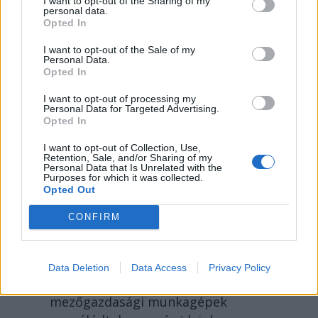
I want to opt-out of the Sharing of my
personal data.
Opted In
I want to opt-out of the Sale of my
Personal Data.
Opted In
I want to opt-out of processing my
Personal Data for Targeted Advertising.
Opted In
I want to opt-out of Collection, Use,
Retention, Sale, and/or Sharing of my
Personal Data that Is Unrelated with the
Purposes for which it was collected.
SZÉKELYHON
Opted Out
Tömegverekedés lett a
CONFIRM
szűk mezőgazdasági úti
vitából Csatószegen
Data Deletion
Data Access
Privacy Policy
Kórházba szállítottak több embert,
mezőgazdasági munkagépek