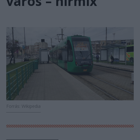
város – hírmix
Forrás: Wikipedia