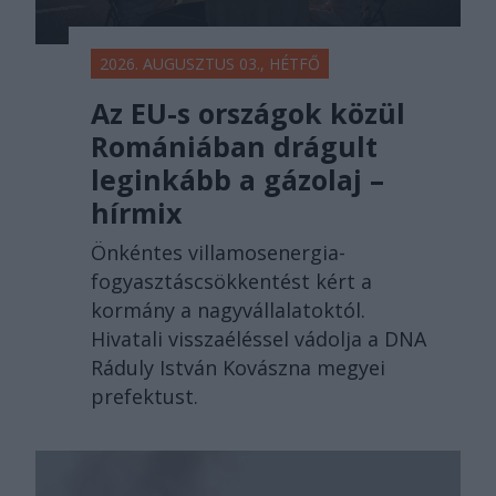
2026. AUGUSZTUS 03., HÉTFŐ
Az EU-s országok közül
Romániában drágult
leginkább a gázolaj –
hírmix
Önkéntes villamosenergia-
fogyasztáscsökkentést kért a
kormány a nagyvállalatoktól.
Hivatali visszaéléssel vádolja a DNA
Ráduly István Kovászna megyei
prefektust.