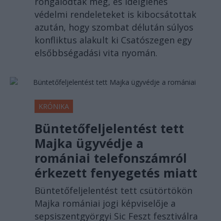
rongálódtak meg, és ideiglenes
védelmi rendeleteket is kibocsátottak
azután, hogy szombat délután súlyos
konfliktus alakult ki Csatószegen egy
elsőbbségadási vita nyomán.
KRÓNIKA
Büntetőfeljelentést tett
Majka ügyvédje a
romániai telefonszámról
érkezett fenyegetés miatt
Büntetőfeljelentést tett csütörtökön
Majka romániai jogi képviselője a
sepsiszentgyörgyi Sic Feszt fesztiválra