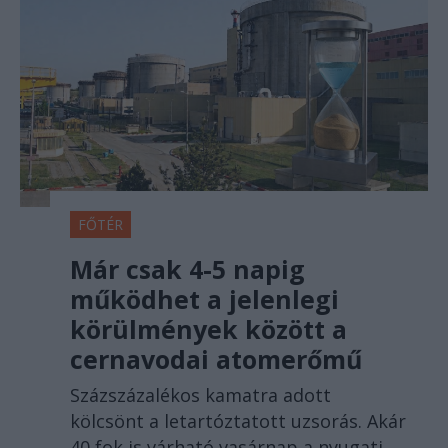
FŐTÉR
Már csak 4-5 napig
működhet a jelenlegi
körülmények között a
cernavodai atomerőmű
Százszázalékos kamatra adott
kölcsönt a letartóztatott uzsorás. Akár
40 fok is várható vasárnap a nyugati