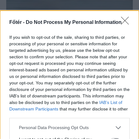
FŐTÉR
Főtér -
Do Not Process My Personal Information
A Román Rendőrség azt
If you wish to opt-out of the sale, sharing to third parties, or
üzeni, semmiképpen ne
processing of your personal or sensitive information for
targeted advertising by us, please use the below opt-out
higgyenek a Román
section to confirm your selection. Please note that after your
Rendőrségnek – hírmix
opt-out request is processed you may continue seeing
interest-based ads based on personal information utilized by
További híreink: sziklát akart a
us or personal information disclosed to third parties prior to
Dunába robbantani a hadsereg,
your opt-out. You may separately opt-out of the further
egyelőre sikertelenül, az illetékes
disclosure of your personal information by third parties on the
IAB’s list of downstream participants. This information may
szerint pedig semmiféle korlátozás
also be disclosed by us to third parties on the
IAB’s List of
nem lesz a lakossági
Downstream Participants
that may further disclose it to other
áramfogyasztásban.
third parties.
Personal Data Processing Opt Outs