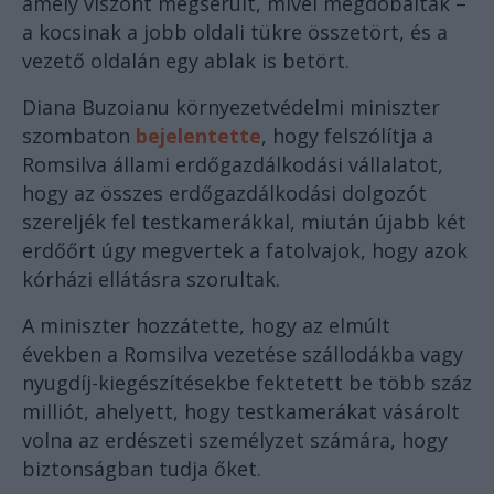
amely viszont megsérült, mivel megdobálták –
a kocsinak a jobb oldali tükre összetört, és a
vezető oldalán egy ablak is betört.
Diana Buzoianu környezetvédelmi miniszter
szombaton
bejelentette
, hogy felszólítja a
Romsilva állami erdőgazdálkodási vállalatot,
hogy az összes erdőgazdálkodási dolgozót
szereljék fel testkamerákkal, miután újabb két
erdőőrt úgy megvertek a fatolvajok, hogy azok
kórházi ellátásra szorultak.
A miniszter hozzátette, hogy az elmúlt
években a Romsilva vezetése szállodákba vagy
nyugdíj-kiegészítésekbe fektetett be több száz
milliót, ahelyett, hogy testkamerákat vásárolt
volna az erdészeti személyzet számára, hogy
biztonságban tudja őket.