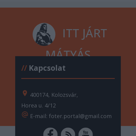
ITT JÁRT
MÁTYÁS
//
Kapcsolat
location_on
400174, Kolozsvár,
Horea u. 4/12
alternate_email
E-mail: foter.portal@gmail.com