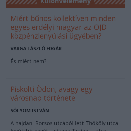
Különvélemény
Miért bűnös kollektíven minden
egyes erdélyi magyar az OJD
közpénzlenyúlási ügyében?
VARGA LÁSZLÓ EDGÁR
És miért nem?
Piskolti Ödön, avagy egy
városnap története
SÓLYOM ISTVÁN
A hajdani Borsos utcából lett Thököly utca
legújabb nevét – strada Traian – látva