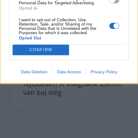
Personal Data for Targeted Advertising.
Opted In
I want to opt-out of Collection, Use,
Retention, Sale, and/or Sharing of my
Personal Data that Is Unrelated with the
Purposes for which it was collected.
Opted Out
CONFIRM
Data Deletion
Data Access
Privacy Policy
Mi akadályozza Románia
fejlődését? A Világbank szerint
van baj elég