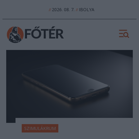
2026. 08. 7.
IBOLYA
//
//
SZIMULÁKRUM