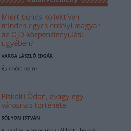
Miért bűnös kollektíven
minden egyes erdélyi magyar
az OJD közpénzlenyúlási
ügyében?
VARGA LÁSZLÓ EDGÁR
És miért nem?
Piskolti Ödön, avagy egy
városnap története
SÓLYOM ISTVÁN
A hajdani Borsos utcából lett Thököly