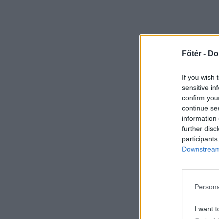
Főtér -
Do
If you wish 
sensitive in
confirm you
continue se
information 
further disc
participants
Downstream 
Persona
I want t