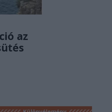
ció az
sütés
Különvélemény