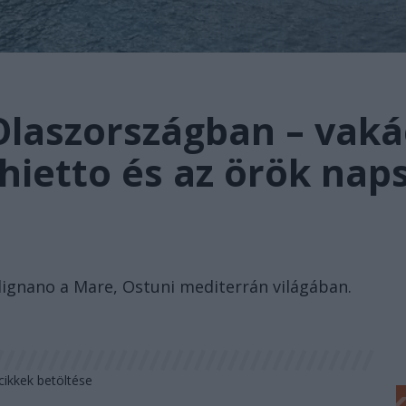
Olaszországban – vaká
chietto és az örök nap
lignano a Mare, Ostuni mediterrán világában.
cikkek betöltése