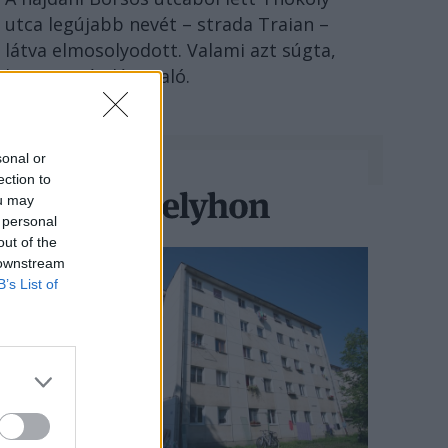
utca legújabb nevét – strada Traian –
látva elmosolyodott. Valami azt súgta,
lesz itt még látnivaló.
sonal or
ection to
ou may
 personal
out of the
 downstream
B’s List of