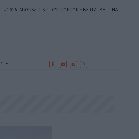
2026. AUGUSZTUS 6., CSÜTÖRTÖK
BERTA, BETTINA
//
//
EK
ARCHÍVUM
//
UM