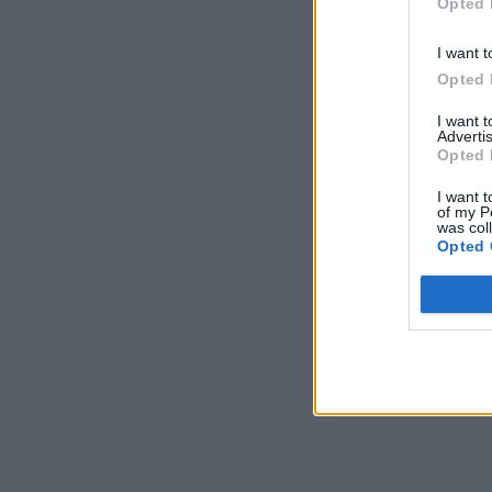
Opted 
I want t
Opted 
I want 
Advertis
Opted 
I want t
of my P
was col
Opted 