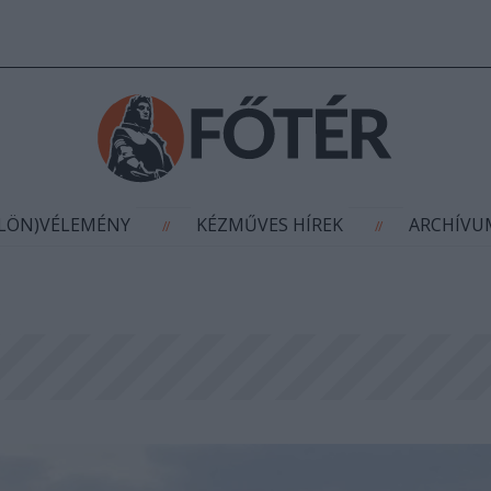
AGYÍTÁS
(KÜLÖN)VÉLEMÉNY
KÉZMŰVES HÍR
//
//
ÜLÖN)VÉLEMÉNY
KÉZMŰVES HÍREK
ARCHÍV
//
//