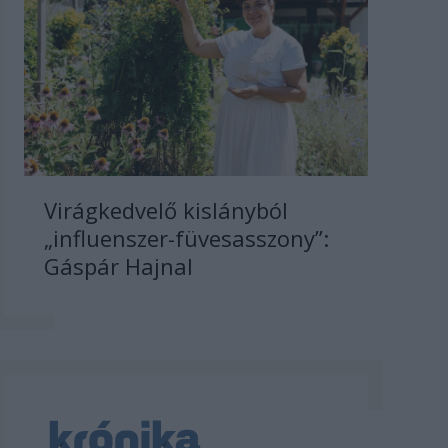
Virágkedvelő kislányból
„influenszer-füvesasszony”:
Gáspár Hajnal