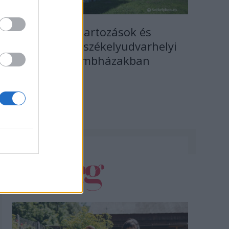
Agresszió, tartozások és
javítások a székelyudvarhelyi
szociális tömbházakban