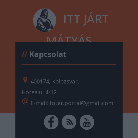
ITT JÁRT
MÁTYÁS
//
Kapcsolat
location_on
400174, Kolozsvár,
Horea u. 4/12
alternate_email
E-mail: foter.portal@gmail.com