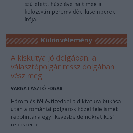
született, húsz éve halt meg a
kolozsvári peremvidéki kisemberek
írója.
Különvélemény
A kiskutya jó dolgában, a
választópolgár rossz dolgában
vész meg
VARGA LÁSZLÓ EDGÁR
Három és fél évtizeddel a diktatúra bukása
után a romániai polgárok közel fele ismét
rábólintana egy „kevésbé demokratikus”
rendszerre.