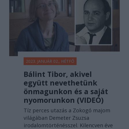
2023. JANUÁR 02., HÉTFŐ
Bálint Tibor, akivel
együtt nevethetünk
önmagunkon és a saját
nyomorunkon (VIDEÓ)
Tíz perces utazás a Zokogó majom
világában Demeter Zsuzsa
irodalomtörténésszel. Kilencven éve