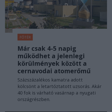
FŐTÉR
Már csak 4-5 napig
működhet a jelenlegi
körülmények között a
cernavodai atomerőmű
Százszázalékos kamatra adott
kölcsönt a letartóztatott uzsorás. Akár
40 fok is várható vasárnap a nyugati
országrészben.