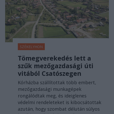
SZÉKELYHON
Tömegverekedés lett a
szűk mezőgazdasági úti
vitából Csatószegen
Kórházba szállítottak több embert,
mezőgazdasági munkagépek
rongálódtak meg, és ideiglenes
védelmi rendeleteket is kibocsátottak
azután, hogy szombat délután súlyos