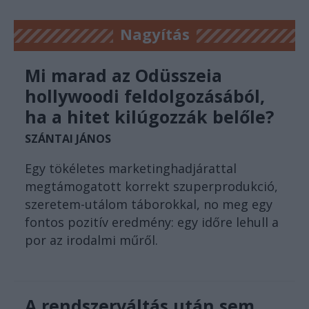
Nagyítás
Mi marad az Odüsszeia
hollywoodi feldolgozásából,
ha a hitet kilúgozzák belőle?
SZÁNTAI JÁNOS
Egy tökéletes marketinghadjárattal
megtámogatott korrekt szuperprodukció,
szeretem-utálom táborokkal, no meg egy
fontos pozitív eredmény: egy időre lehull a
por az irodalmi műről.
A rendszerváltás után sem