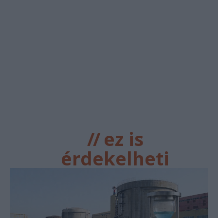
//
ez is
érdekelheti