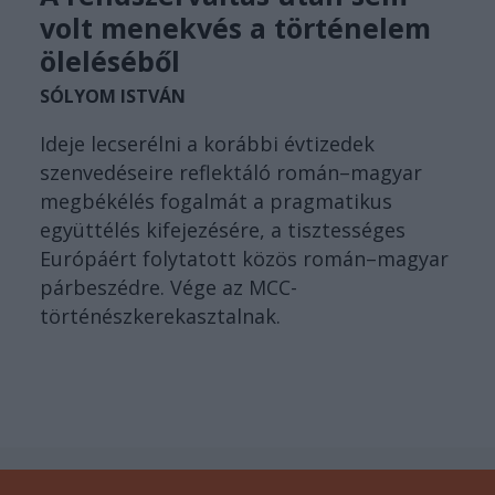
volt menekvés a történelem
öleléséből
SÓLYOM ISTVÁN
Ideje lecserélni a korábbi évtizedek
szenvedéseire reflektáló román–magyar
megbékélés fogalmát a pragmatikus
együttélés kifejezésére, a tisztességes
Európáért folytatott közös román–magyar
párbeszédre. Vége az MCC-
történészkerekasztalnak.