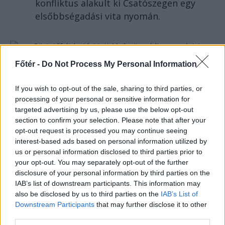
konfliktus alakult ki Csatószegen egy
elsőbbségadási vita nyomán.
Főtér -
Do Not Process My Personal Information
KRÓNIKA
If you wish to opt-out of the sale, sharing to third parties, or
Büntetőfeljelentést tett
processing of your personal or sensitive information for
Majka ügyvédje a
targeted advertising by us, please use the below opt-out
romániai telefonszámról
section to confirm your selection. Please note that after your
opt-out request is processed you may continue seeing
érkezett fenyegetés miatt
interest-based ads based on personal information utilized by
us or personal information disclosed to third parties prior to
Büntetőfeljelentést tett csütörtökön
your opt-out. You may separately opt-out of the further
Majka romániai jogi képviselője a
disclosure of your personal information by third parties on the
sepsiszentgyörgyi Sic Feszt fesztiválra
IAB’s list of downstream participants. This information may
tervezett koncert lemondását kiváltó
also be disclosed by us to third parties on the
IAB’s List of
Downstream Participants
that may further disclose it to other
fenyegetés ügyében.
third parties.