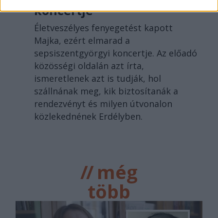
koncertje
Életveszélyes fenyegetést kapott
Majka, ezért elmarad a
sepsiszentgyörgyi koncertje. Az előadó
közösségi oldalán azt írta,
ismeretlenek azt is tudják, hol
szállnának meg, kik biztosítanák a
rendezvényt és milyen útvonalon
közlekednének Erdélyben.
//
még
több
főtér.ro