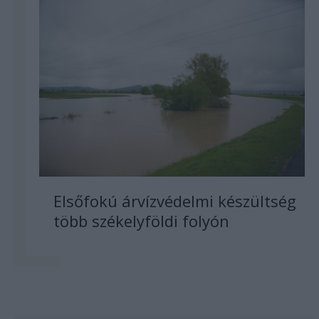
Elsőfokú árvízvédelmi készültség
több székelyföldi folyón