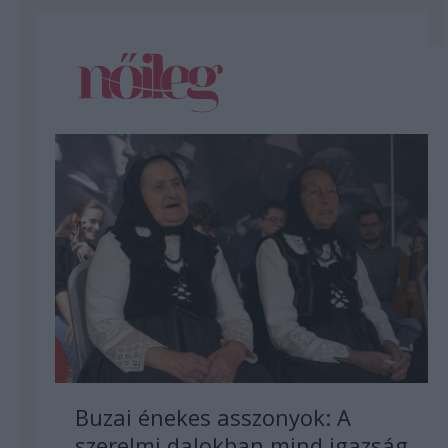
Buzai énekes asszonyok: A
szerelmi dalokban mind igazság