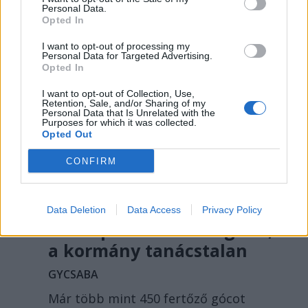
önkormányzati vezetőinek beadványát.
Personal Data.
Opted In
I want to opt-out of processing my
Personal Data for Targeted Advertising.
Opted In
I want to opt-out of Collection, Use,
Retention, Sale, and/or Sharing of my
Personal Data that Is Unrelated with the
Purposes for which it was collected.
Opted Out
CONFIRM
Terjed az afrikai
Data Deletion
Data Access
Privacy Policy
sertéspestis az országban,
a kormány tanácstalan
GYCSABA
Már több mint 450 fertőző gócot