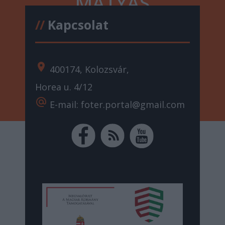
MÁTYÁS
//
Kapcsolat
location_on
400174, Kolozsvár,
Horea u. 4/12
alternate_email
E-mail: foter.portal@gmail.com