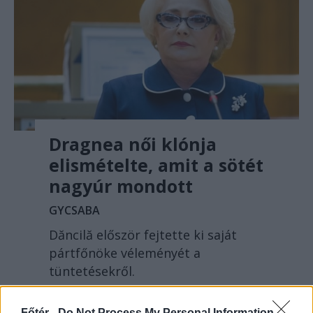
Dragnea női klónja
elismételte, amit a sötét
nagyúr mondott
GYCSABA
Dăncilă először fejtette ki saját
pártfőnöke véleményét a
tüntetésekről.
Főtér -
Do Not Process My Personal Information