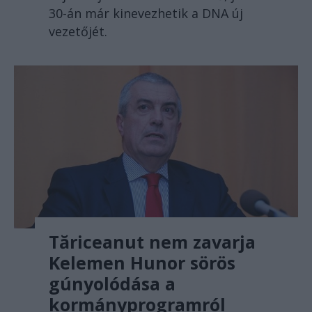
30-án már kinevezhetik a DNA új
vezetőjét.
Tăriceanut nem zavarja
Kelemen Hunor sörös
gúnyolódása a
kormányprogramról