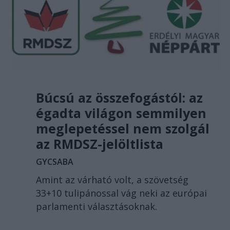
Búcsú az összefogástól: az
égadta világon semmilyen
meglepetéssel nem szolgál
az RMDSZ-jelöltlista
GYCSABA
Amint az várható volt, a szövetség
33+10 tulipánossal vág neki az európai
parlamenti választásoknak.