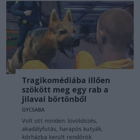
Tragikomédiába illően
szökött meg egy rab a
jilavai börtönből
GYCSABA
Volt ott minden: lövöldözés,
akadályfutás, harapós kutyák,
kórházba került rendőrök.