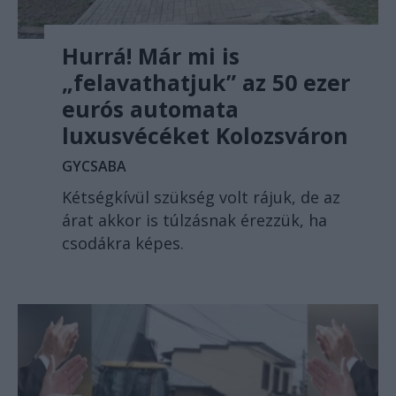
Hurrá! Már mi is
„felavathatjuk” az 50 ezer
eurós automata
luxusvécéket Kolozsváron
GYCSABA
Kétségkívül szükség volt rájuk, de az
árat akkor is túlzásnak érezzük, ha
csodákra képes.