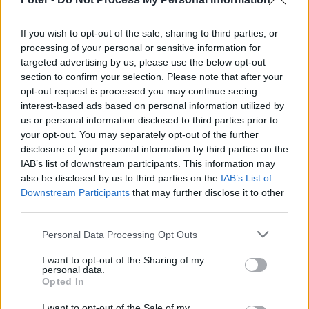
If you wish to opt-out of the sale, sharing to third parties, or
processing of your personal or sensitive information for
targeted advertising by us, please use the below opt-out
section to confirm your selection. Please note that after your
opt-out request is processed you may continue seeing
interest-based ads based on personal information utilized by
us or personal information disclosed to third parties prior to
your opt-out. You may separately opt-out of the further
disclosure of your personal information by third parties on the
A román-magyar határ
IAB’s list of downstream participants. This information may
also be disclosed by us to third parties on the
IAB’s List of
újabb pontján nyílhat
Downstream Participants
that may further disclose it to other
állandó átkelőhely
third parties.
MTÍMEA
Personal Data Processing Opt Outs
De ehhez arra van szükség, hogy a két
I want to opt-out of the Sharing of my
personal data.
ország belügyminisztériuma
Opted In
jóváhagyja Bihar és Hajdú-Bihar megye
I want to opt-out of the Sale of my