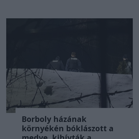
Borboly házának
környékén bóklászott a
medve, kihívták a