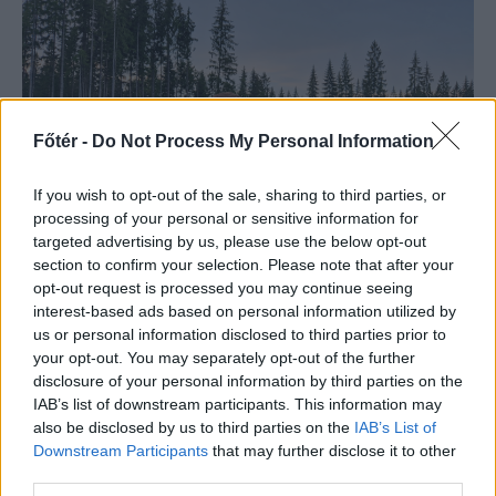
Főtér -
Do Not Process My Personal Information
If you wish to opt-out of the sale, sharing to third parties, or
processing of your personal or sensitive information for
targeted advertising by us, please use the below opt-out
section to confirm your selection. Please note that after your
FŐTÉR
opt-out request is processed you may continue seeing
interest-based ads based on personal information utilized by
„A Kárpátok szimbólumát
us or personal information disclosed to third parties prior to
egy gyűlölt, kártékony,
your opt-out. You may separately opt-out of the further
disclosure of your personal information by third parties on the
kóborló vadállattá
IAB’s list of downstream participants. This information may
züllesztette a politikum”
also be disclosed by us to third parties on the
IAB’s List of
Downstream Participants
that may further disclose it to other
A medveproblémára egyetlen valódi
third parties.
megoldás létezik, az állomány