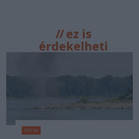
//
ez is
érdekelheti
FŐTÉR