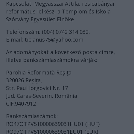
Kapcsolat: Megyasszai Attila, resicabányai
református lelkész, a Templom és Iskola
Szórvány Egyesület Elnöke
Telefonszám: (004) 0742 314 032,
E-mail: ticianus75@yahoo.com
Az adományokat a következő posta címre,
illetve bankszámlaszámokra várják:
Parohia Reformată Reşiţa
320026 Reşiţa,
Str. Paul Iorgovici Nr. 17
Jud. Caraş-Severin, România
CIF:9407912
Bankszámlaszámok:
RO47OTPV510000639031HU01 (HUF)
RO97OTPV510000639031EU01 (EUR)