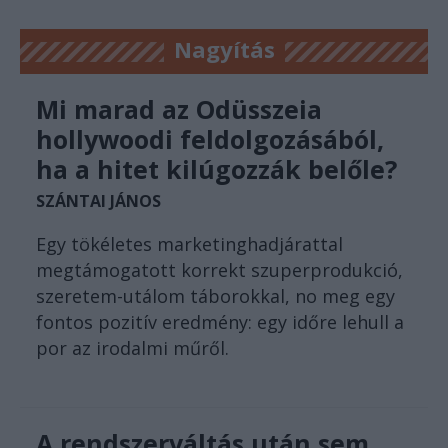
Nagyítás
Mi marad az Odüsszeia
hollywoodi feldolgozásából,
ha a hitet kilúgozzák belőle?
SZÁNTAI JÁNOS
Egy tökéletes marketinghadjárattal
megtámogatott korrekt szuperprodukció,
szeretem-utálom táborokkal, no meg egy
fontos pozitív eredmény: egy időre lehull a
por az irodalmi műről.
A rendszerváltás után sem