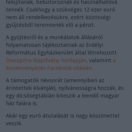
felújítanák, bebútoroznák és használhatóvá
tennék. Csakhogy a szükséges 12 ezer euró
nem áll rendelkezésükre, ezért közösségi
gyűjtésből teremtenék elő a pénzt.
A gyűjtésről és a munkálatok állásáról
folyamatosan tájékoztatnak az Erdélyi
Református Egyházkerület által létrehozott
Diaszpóra Alapítvány honlapján
, valamint
a
kezdeményezés Facebook-oldalán
.
A támogatók névsorát (amennyiben az
érintettek kívánják), nyilvánosságra hozzák, és
egy dicsőségtáblán kiteszik a leendő magyar
ház falára is.
Akár egy euró átutalását is nagy köszönettel
veszik.