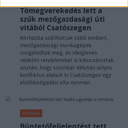
Tömegverekedés lett a
szűk mezőgazdasági úti
vitából Csatószegen
Kórházba szállítottak több embert,
mezőgazdasági munkagépek
rongálódtak meg, és ideiglenes
védelmi rendeleteket is kibocsátottak
azután, hogy szombat délután súlyos
konfliktus alakult ki Csatószegen egy
elsőbbségadási vita nyomán.
KRÓNIKA
Büntetőfeljelentést tett