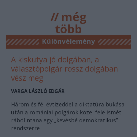
//
még
több
főtér.ro
Különvélemény
A kiskutya jó dolgában, a
választópolgár rossz dolgában
vész meg
VARGA LÁSZLÓ EDGÁR
Három és fél évtizeddel a diktatúra bukása
után a romániai polgárok közel fele ismét
rábólintana egy „kevésbé demokratikus”
rendszerre.