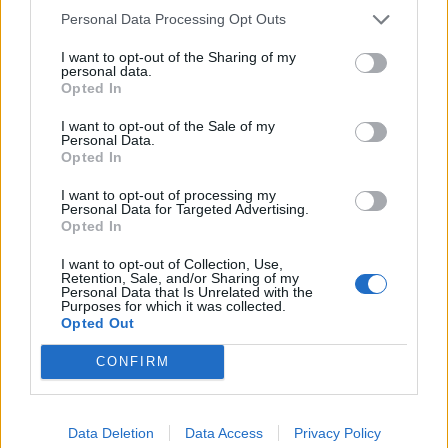
Personal Data Processing Opt Outs
visszalövése az optimális létszámra.
Birtalan István gyergyószentmiklósi
I want to opt-out of the Sharing of my
personal data.
vadásszal beszélgettünk, nemcsak a
Opted In
medvékről.
I want to opt-out of the Sale of my
Personal Data.
Opted In
I want to opt-out of processing my
Personal Data for Targeted Advertising.
Opted In
I want to opt-out of Collection, Use,
Retention, Sale, and/or Sharing of my
Personal Data that Is Unrelated with the
Purposes for which it was collected.
Opted Out
CONFIRM
Data Deletion
Data Access
Privacy Policy
SZÉKELYHON