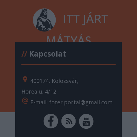
ITT JÁRT
MÁTYÁS
//
Kapcsolat
location_on
400174, Kolozsvár,
Horea u. 4/12
alternate_email
E-mail: foter.portal@gmail.com