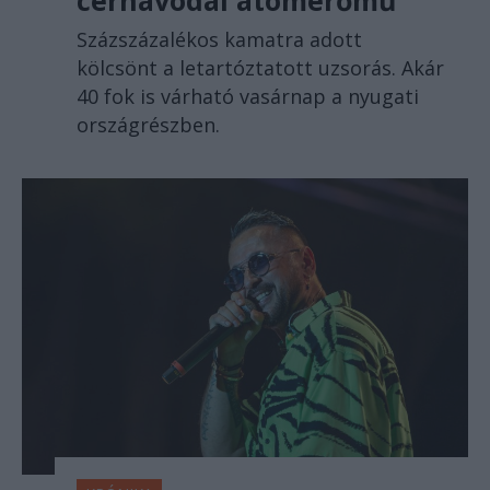
cernavodai atomerőmű
Százszázalékos kamatra adott
kölcsönt a letartóztatott uzsorás. Akár
40 fok is várható vasárnap a nyugati
országrészben.