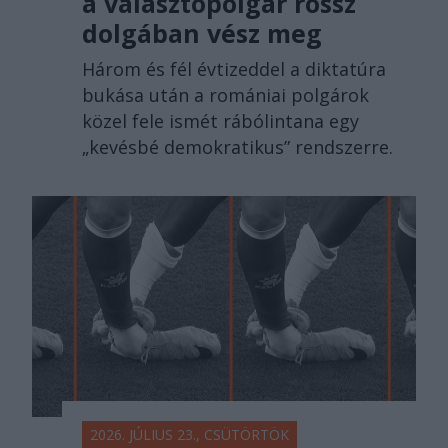
a választópolgár rossz
dolgában vész meg
Három és fél évtizeddel a diktatúra
bukása után a romániai polgárok
közel fele ismét rábólintana egy
„kevésbé demokratikus” rendszerre.
2026. JÚLIUS 23., CSÜTÖRTÖK