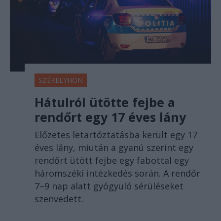
SZÉKELYHON
Hátulról ütötte fejbe a
rendőrt egy 17 éves lány
Előzetes letartóztatásba került egy 17
éves lány, miután a gyanú szerint egy
rendőrt ütött fejbe egy fabottal egy
háromszéki intézkedés során. A rendőr
7–9 nap alatt gyógyuló sérüléseket
szenvedett.