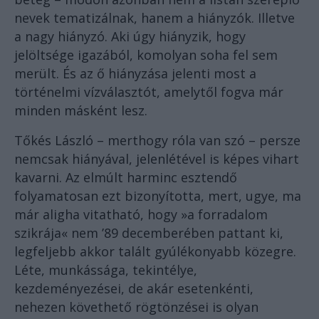
nevek tematizálnak, hanem a hiányzók. Illetve
a nagy hiányzó. Aki úgy hiányzik, hogy
jelöltsége igazából, komolyan soha fel sem
merült. És az ő hiányzása jelenti most a
történelmi vízválasztót, amelytől fogva már
minden másként lesz.
Tőkés László – merthogy róla van szó – persze
nemcsak hiányával, jelenlétével is képes vihart
kavarni. Az elmúlt harminc esztendő
folyamatosan ezt bizonyította, mert, ugye, ma
már aligha vitatható, hogy »a forradalom
szikrája« nem ’89 decemberében pattant ki,
legfeljebb akkor talált gyúlékonyabb közegre.
Léte, munkássága, tekintélye,
kezdeményezései, de akár esetenkénti,
nehezen követhető rögtönzései is olyan