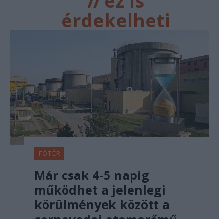
//
ez is
érdekelheti
FŐTÉR
Már csak 4-5 napig
működhet a jelenlegi
körülmények között a