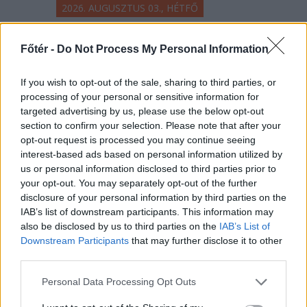
2026. AUGUSZTUS 03., HÉTFŐ
Amikor a párhuzamos
Főtér -
Do Not Process My Personal Information
valóságok találkoznak
egy hegyi legelőn
If you wish to opt-out of the sale, sharing to third parties, or
processing of your personal or sensitive information for
A városi ember hőkupola idején
targeted advertising by us, please use the below opt-out
igyekszik felhúzódni a hegyekbe, ha
section to confirm your selection. Please note that after your
nem kedveli a mediterrán
opt-out request is processed you may continue seeing
interest-based ads based on personal information utilized by
éghajlatot. Ahonnan a helyiek
us or personal information disclosed to third parties prior to
bármit megadnának, ha
your opt-out. You may separately opt-out of the further
elmehetnének a világon bárhova.
disclosure of your personal information by third parties on the
IAB’s list of downstream participants. This information may
also be disclosed by us to third parties on the
IAB’s List of
Downstream Participants
that may further disclose it to other
third parties.
Personal Data Processing Opt Outs