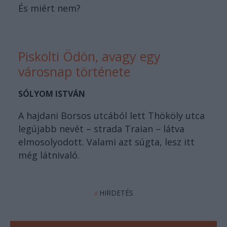
És miért nem?
Piskolti Ödön, avagy egy
városnap története
SÓLYOM ISTVÁN
A hajdani Borsos utcából lett Thököly utca
legújabb nevét – strada Traian – látva
elmosolyodott. Valami azt súgta, lesz itt
még látnivaló.
HIRDETÉS
//