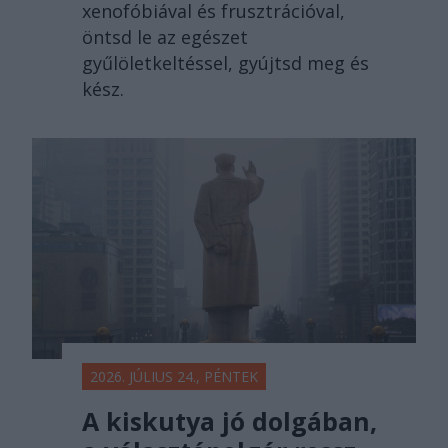
xenofóbiával és frusztrációval,
öntsd le az egészet
gyűlöletkeltéssel, gyújtsd meg és
kész.
2026. JÚLIUS 24., PÉNTEK
A kiskutya jó dolgában,