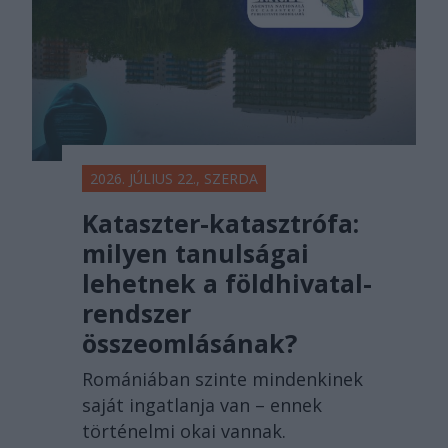
2026. JÚLIUS 22., SZERDA
Kataszter-katasztrófa:
milyen tanulságai
lehetnek a földhivatal-
rendszer
összeomlásának?
Romániában szinte mindenkinek
saját ingatlanja van – ennek
történelmi okai vannak.