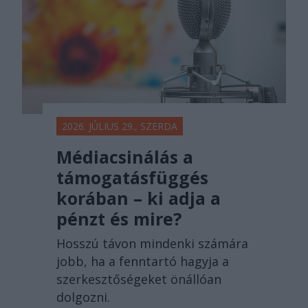
2026. JÚLIUS 29., SZERDA
Médiacsinálás a
támogatásfüggés
korában – ki adja a
pénzt és mire?
Hosszú távon mindenki számára
jobb, ha a fenntartó hagyja a
szerkesztőségeket önállóan
dolgozni.