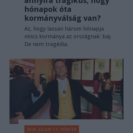
annyira tragikus, hogy
hónapok óta
kormányválság van?
Az, hogy lassan három hónapja
nincs kormánya az országnak: baj.
De nem tragédia.
2026. JÚLIUS 17., PÉNTEK