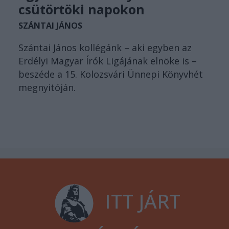
csütörtöki napokon
SZÁNTAI JÁNOS
Szántai János kollégánk – aki egyben az
Erdélyi Magyar Írók Ligájának elnöke is –
beszéde a 15. Kolozsvári Ünnepi Könyvhét
megnyitóján.
ITT JÁRT