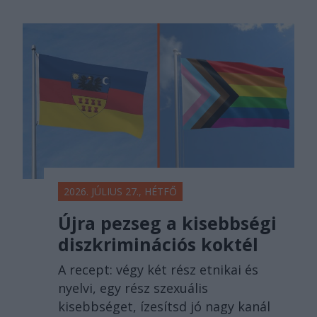
2026. JÚLIUS 27., HÉTFŐ
Újra pezseg a kisebbségi
diszkriminációs koktél
A recept: végy két rész etnikai és
nyelvi, egy rész szexuális
kisebbséget, ízesítsd jó nagy kanál