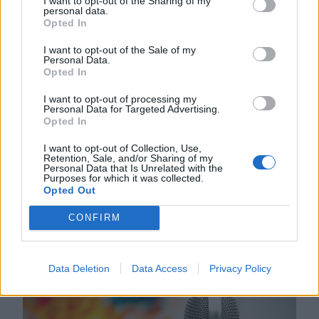
I want to opt-out of the Sharing of my
personal data.
Opted In
I want to opt-out of the Sale of my
Personal Data.
Opted In
2026. JÚLIUS 30., CSÜTÖRTÖK
I want to opt-out of processing my
Personal Data for Targeted Advertising.
Egy nap, amikor egy
Opted In
mamut előtűnik a
I want to opt-out of Collection, Use,
Dunából, egy
Retention, Sale, and/or Sharing of my
Personal Data that Is Unrelated with the
atomerőmű pedig leáll
Purposes for which it was collected.
Opted Out
Történelmi mélyponton van a nagy
CONFIRM
folyó vízállása és -hozama, és a
kánikula még csak eztán tetőzik.
Data Deletion
Data Access
Privacy Policy