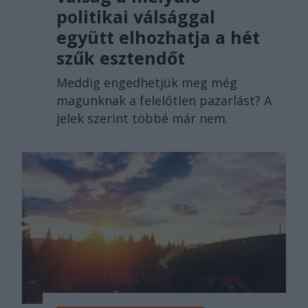
politikai válsággal
együtt elhozhatja a hét
szűk esztendőt
Meddig engedhetjük meg még
magunknak a felelőtlen pazarlást? A
jelek szerint többé már nem.