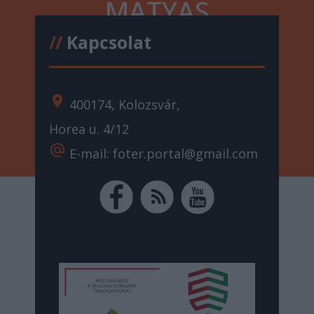
MÁTYÁS
//
Kapcsolat
location_on
400174, Kolozsvár,
Horea u. 4/12
alternate_email
E-mail: foter.portal@gmail.com