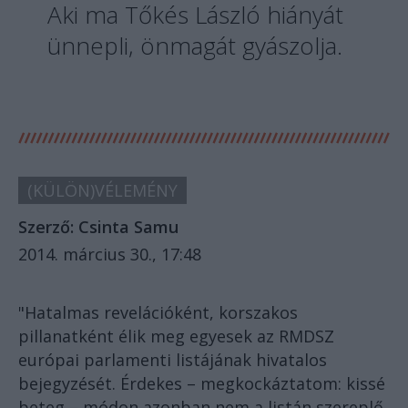
Aki ma Tőkés László hiányát
ünnepli, önmagát gyászolja.
(KÜLÖN)VÉLEMÉNY
Szerző:
Csinta Samu
2014. március 30., 17:48
"Hatalmas revelációként, korszakos
pillanatként élik meg egyesek az RMDSZ
európai parlamenti listájának hivatalos
bejegyzését. Érdekes – megkockáztatom: kissé
beteg – módon azonban nem a listán szereplő