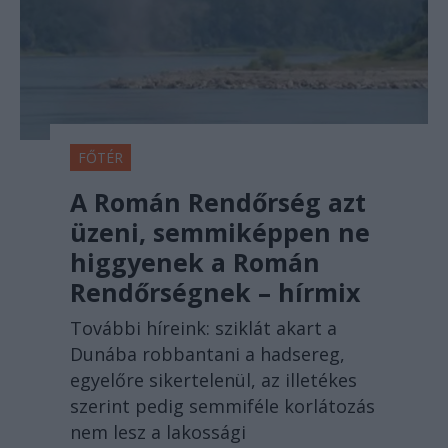
FŐTÉR
A Román Rendőrség azt
üzeni, semmiképpen ne
higgyenek a Román
Rendőrségnek – hírmix
További híreink: sziklát akart a
Dunába robbantani a hadsereg,
egyelőre sikertelenül, az illetékes
szerint pedig semmiféle korlátozás
nem lesz a lakossági