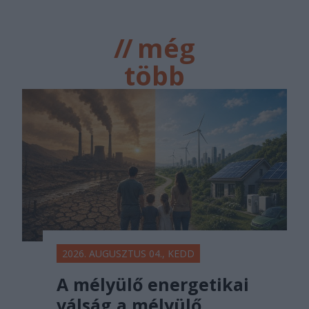
//
még
több
főtér.ro
2026. AUGUSZTUS 04., KEDD
A mélyülő energetikai
válság a mélyülő