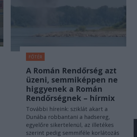
FŐTÉR
A Román Rendőrség azt
üzeni, semmiképpen ne
higgyenek a Román
Rendőrségnek – hírmix
További híreink: sziklát akart a
Dunába robbantani a hadsereg,
egyelőre sikertelenül, az illetékes
szerint pedig semmiféle korlátozás