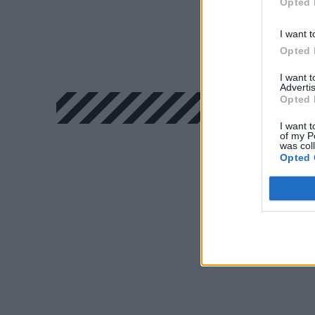
Opted 
I want t
Opted 
I want 
Advertis
Opted 
I want t
of my P
was col
Opted 