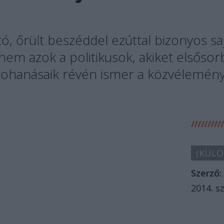
ító, őrült beszéddel ezúttal bizonyos 
 nem azok a politikusok, akiket elsőso
rohanásaik révén ismer a közvélemény
(KÜLÖ
Szerző:
2014. s