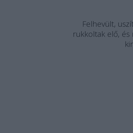
Felhevült, usz
rukkoltak elő, és
ki