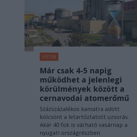
FŐTÉR
Már csak 4-5 napig
működhet a jelenlegi
körülmények között a
cernavodai atomerőmű
Százszázalékos kamatra adott
kölcsönt a letartóztatott uzsorás.
Akár 40 fok is várható vasárnap a
nyugati országrészben.