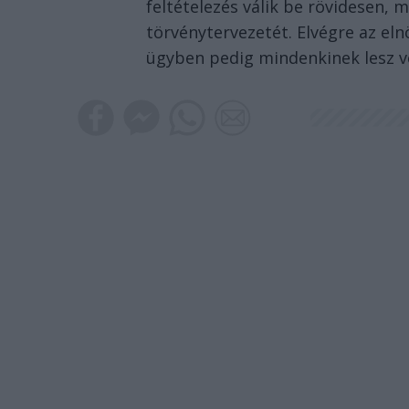
feltételezés válik be rövidesen, 
törvénytervezetét. Elvégre az el
ügyben pedig mindenkinek lesz v