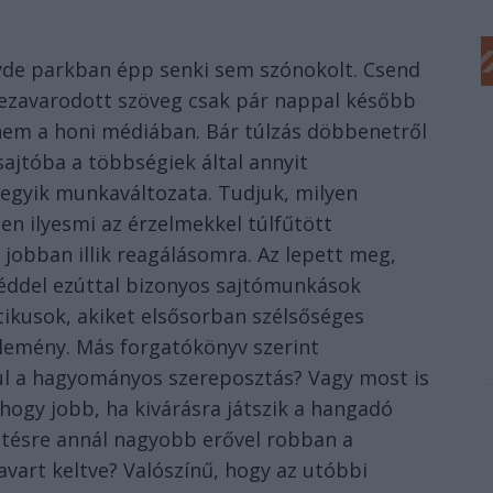
Hyde parkban épp senki sem szónokolt. Csend
mezavarodott szöveg csak pár nappal később
em a honi médiában. Bár túlzás döbbenetről
 sajtóba a többségiek által annyit
egyik munkaváltozata. Tudjuk, milyen
en ilyesmi az érzelmekkel túlfűtött
 jobban illik reagálásomra. Az lepett meg,
széddel ezúttal bizonyos sajtómunkások
tikusok, akiket elsősorban szélsőséges
élemény. Más forgatókönyv szerint
l a hagyományos szereposztás? Vagy most is
 hogy jobb, ha kivárásra játszik a hangadó
ntésre annál nagyobb erővel robban a
vart keltve? Valószínű, hogy az utóbbi