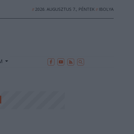
2026. AUGUSZTUS 7., PÉNTEK
IBOLYA
//
//
EK
ARCHÍVUM
//
UM
d