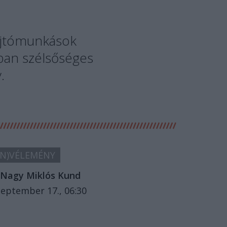
sajtómunkások
rban szélsőséges
.
N)VÉLEMÉNY
Nagy Miklós Kund
zeptember 17., 06:30