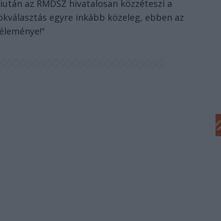
miután az RMDSZ hivatalosan közzéteszi a
nökválasztás egyre inkább közeleg, ebben az
éleménye!"