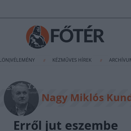
AGYÍTÁS
(KÜLÖN)VÉLEMÉNY
KÉZMŰVES HÍR
//
//
ÜLÖN)VÉLEMÉNY
KÉZMŰVES HÍREK
ARCHÍV
//
//
Nagy Miklós Kun
Erről jut eszembe