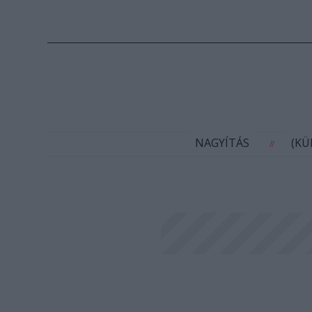
N
NAGYÍTÁS
(K
//