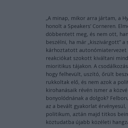
„A minap, mikor arra jártam, a 
honolt a Speakers’ Corneren. El
döbbentett meg, és nem ott, han
beszélni, ha már „kiszivárgott” a
kárhoztatott autonómiatervezet 
reakciókat szokott kiváltani mind
mioritikus tájakon. A csodálkozás
hogy felhevült, uszító, őrült be
rukkoltak elő, és nem azok a poli
kirohanásaik révén ismer a közv
bonyolódnának a dolgok? Felboru
az a bevált gyakorlat érvényesül,
politikum, aztán majd titkos bei
köztudatba újabb közéleti hangza