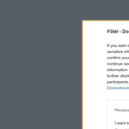
Főtér -
Do
If you wish 
sensitive in
confirm you
continue se
information 
further disc
participants
Downstream 
Persona
I want t