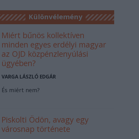
Különvélemény
Miért bűnös kollektíven
minden egyes erdélyi magyar
az OJD közpénzlenyúlási
ügyében?
VARGA LÁSZLÓ EDGÁR
És miért nem?
Piskolti Ödön, avagy egy
városnap története