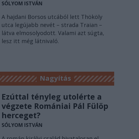
SÓLYOM ISTVÁN
A hajdani Borsos utcából lett Thököly
utca legújabb nevét – strada Traian –
látva elmosolyodott. Valami azt súgta,
lesz itt még látnivaló.
Nagyítás
Ezúttal tényleg utolérte a
végzete Romániai Pál Fülöp
herceget?
SÓLYOM ISTVÁN
A román királyi család hivatalosan el