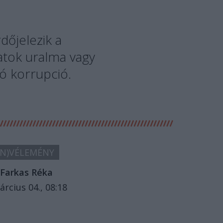
dőjelezik a
atok uralma vagy
ó korrupció.
N)VÉLEMÉNY
Farkas Réka
árcius 04., 08:18