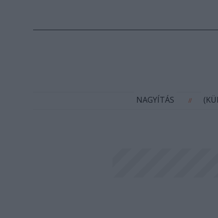
N
NAGYÍTÁS
(K
//