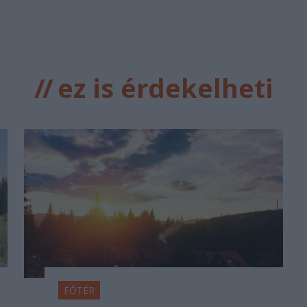
//
ez is érdekelheti
FŐTÉR