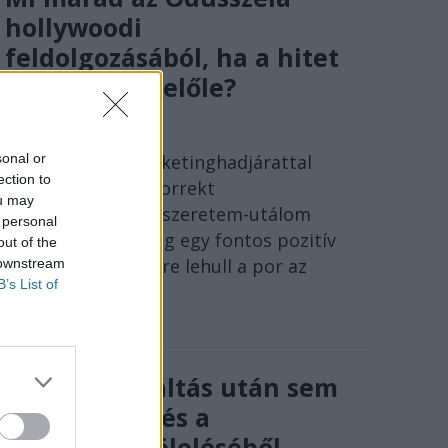
hollywoodi
feldolgozásából, ha a hitet
kilúgozzák belőle?
SZÁNTAI JÁNOS
sonal or
Egy tökéletes marketinghadjárattal
ection to
megtámogatott korrekt
ou may
szuperprodukció, szeretem-utálom
 personal
táborokkal, no meg egy fontos pozitív
out of the
eredmény: egy időre lehull a por az
 downstream
B’s List of
irodalmi műről.
A rendszerváltás után sem
volt menekvés a
történelem öleléséből