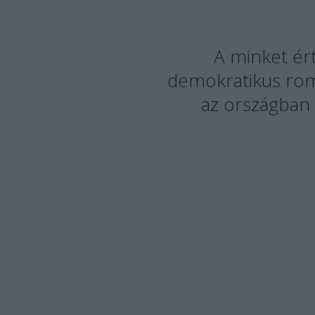
A minket ér
demokratikus romá
az országban 