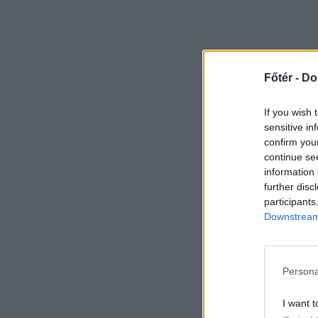
Főtér -
Do
If you wish 
sensitive in
confirm you
continue se
information 
further disc
participants
Downstream 
Persona
I want t