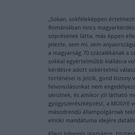
„Sokan, sokféleképpen értelmezték
Romá­niában nincs magyarkérdés.
söprésének látta, más éppen elle
jelezte, sem mi, sem anyaországu
a magyarság 70 százalékának a sz
sokkal egyértelműbb kiállásra vo
kérdésre adott sokértelmű válasz
történései is jelzik, gond bizony
felvonulásunkat nem engedélyezik
sérülnek, és amikor jól látható 
gyógyszerészképzést, a MOGYE ve
másodrendű állampolgárnak teki
elnöki mandátuma idejére datálh
Klaus Johannis igazságos, tisztess