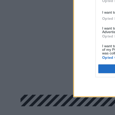
Opted 
I want t
Opted 
I want 
Advertis
Opted 
I want t
of my P
was col
Opted 