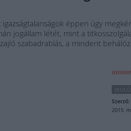
t igaz­ságtalanságok éppen úgy megkér
n jogállam létét, mint a titkosszolgál
zajló szabadrablás, a mindent behálóz
(KÜLÖ
Szerző:
2015. m