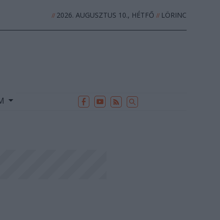
2026. AUGUSZTUS 10., HÉTFŐ
LÖRINC
//
//
EK
ARCHÍVUM
//
UM