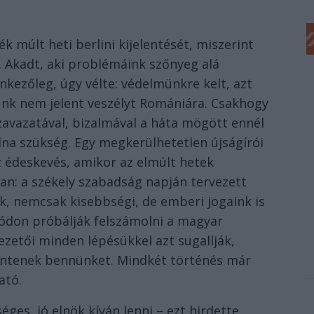
 múlt heti berlini kijelentését, miszerint
 Akadt, aki problémáink szőnyeg alá
nkezőleg, úgy vélte: védelmünkre kelt, azt
nk nem jelent veszélyt Romá­niára. Csak­hogy
avazatával, bizalmával a háta mögött ennél
lna szükség. Egy megkerülhetetlen újságírói
 édeskevés, amikor az elmúlt hetek
 van: a székely szabadság napján tervezett
, nemcsak ki­sebbségi, de emberi jogaink is
módon próbálják felszámolni a magyar
zetői minden lépésükkel azt sugallják,
ntenek bennünket. Mindkét történés már
ató.
éges, jó elnök kíván lenni – ezt hirdette