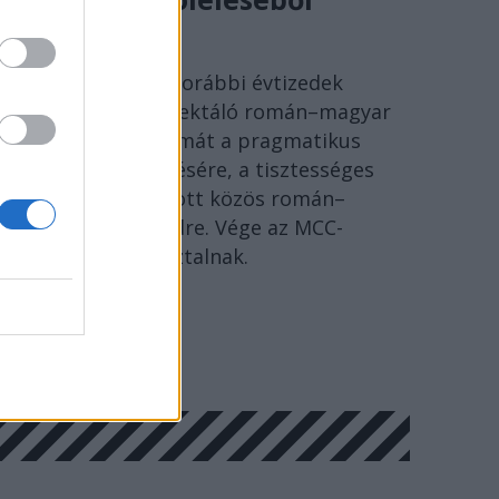
SÓLYOM ISTVÁN
Ideje lecserélni a korábbi évtizedek
szenvedéseire reflektáló román–magyar
megbékélés fogalmát a pragmatikus
együttélés kifejezésére, a tisztességes
Európáért folytatott közös román–
magyar párbeszédre. Vége az MCC-
történészkerekasztalnak.