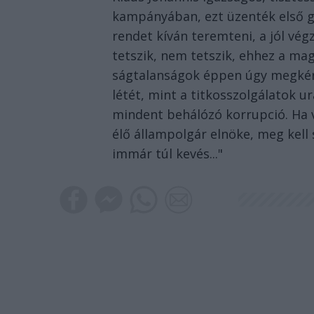
kampányában, ezt üzenték első gy
rendet kíván teremteni, a jól vé
tetszik, nem tetszik, ehhez a mag
ságtalanságok éppen úgy megkér
létét, mint a titkosszolgálatok u
mindent behálózó korrupció. Ha v
élő állampolgár elnöke, meg kell sz
immár túl kevés..."