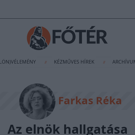
AGYÍTÁS
(KÜLÖN)VÉLEMÉNY
KÉZMŰVES HÍR
//
//
ÜLÖN)VÉLEMÉNY
KÉZMŰVES HÍREK
ARCHÍV
//
//
Farkas Réka
Az elnök hallgatása