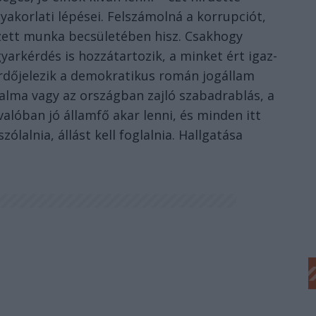
akorlati lépései. Felszámolná a korrupciót,
gzett munka becsületében hisz. Csakhogy
yarkérdés is hozzátartozik, a minket ért igaz­
dőjelezik a demokratikus román jogállam
ralma vagy az országban zajló szabadrablás, a
alóban jó államfő akar lenni, és minden itt
ólalnia, állást kell foglalnia. Hall­gatása