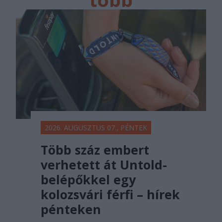
főtér.ro
2026. AUGUSZTUS 07., PÉNTEK
Több száz embert
verhetett át Untold-
belépőkkel egy
kolozsvári férfi – hírek
pénteken