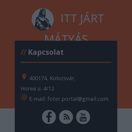
ITT JÁRT
MÁTYÁS
//
Kapcsolat
location_on
400174, Kolozsvár,
Horea u. 4/12
alternate_email
E-mail: foter.portal@gmail.com