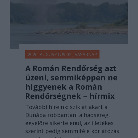
2026. AUGUSZTUS 02., VASÁRNAP
A Román Rendőrség azt
üzeni, semmiképpen ne
higgyenek a Román
Rendőrségnek – hírmix
További híreink: sziklát akart a
Dunába robbantani a hadsereg,
egyelőre sikertelenül, az illetékes
szerint pedig semmiféle korlátozás