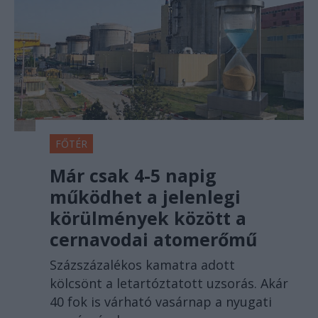
FŐTÉR
Már csak 4-5 napig
működhet a jelenlegi
körülmények között a
cernavodai atomerőmű
Százszázalékos kamatra adott
kölcsönt a letartóztatott uzsorás. Akár
40 fok is várható vasárnap a nyugati