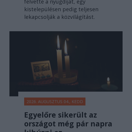
felvette a nyugdíját, egy
kistelepülésen pedig teljesen
lekapcsolják a közvilágítást.
2026. AUGUSZTUS 04., KEDD
Egyelőre sikerült az
országot még pár napra