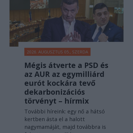
2026. AUGUSZTUS 05., SZERDA
Mégis átverte a PSD és
az AUR az egymilliárd
eurót kockára tevő
dekarbonizációs
törvényt – hírmix
További híreink: egy nő a hátsó
kertben ásta el a halott
nagymamáját, majd továbbra is