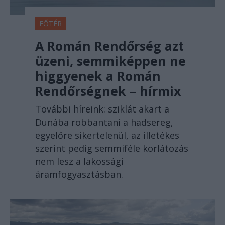
FŐTÉR
A Román Rendőrség azt
üzeni, semmiképpen ne
higgyenek a Román
Rendőrségnek – hírmix
További híreink: sziklát akart a
Dunába robbantani a hadsereg,
egyelőre sikertelenül, az illetékes
szerint pedig semmiféle korlátozás
nem lesz a lakossági
áramfogyasztásban.