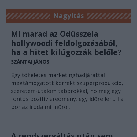
Nagyítás
Mi marad az Odüsszeia
hollywoodi feldolgozásából,
ha a hitet kilúgozzák belőle?
SZÁNTAI JÁNOS
Egy tökéletes marketinghadjárattal
megtámogatott korrekt szuperprodukció,
szeretem-utálom táborokkal, no meg egy
fontos pozitív eredmény: egy időre lehull a
por az irodalmi műről.
A rendszerváltás után sem