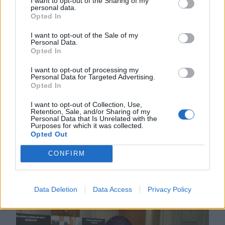
I want to opt-out of the Sharing of my
2026. AUGUSZTUS 06., CSÜTÖRTÖK
personal data.
Opted In
Bolojan: az általános
I want to opt-out of the Sale of my
energiaválság miatt
Personal Data.
rendkívüli
Opted In
intézkedéseket hoztunk
I want to opt-out of processing my
Personal Data for Targeted Advertising.
csütörtökön – hírmix
Opted In
Energiatakarékosságra hívja fel a
I want to opt-out of Collection, Use,
Retention, Sale, and/or Sharing of my
lakosságot a kormány. Továbbá:
Personal Data that Is Unrelated with the
Purposes for which it was collected.
gondatlanságból elkövetett
Opted Out
emberöléssel vádolnak egy hegyi
vezetőt a Bucsecs-hegységben
CONFIRM
történt baleset miatt.
Data Deletion
Data Access
Privacy Policy