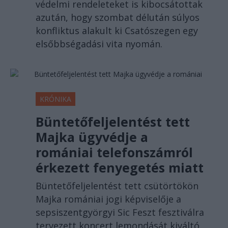
védelmi rendeleteket is kibocsátottak
azután, hogy szombat délután súlyos
konfliktus alakult ki Csatószegen egy
elsőbbségadási vita nyomán.
KRÓNIKA
Büntetőfeljelentést tett
Majka ügyvédje a
romániai telefonszámról
érkezett fenyegetés miatt
Büntetőfeljelentést tett csütörtökön
Majka romániai jogi képviselője a
sepsiszentgyörgyi Sic Feszt fesztiválra
tervezett koncert lemondását kiváltó