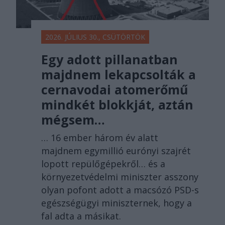
2026. JÚLIUS 30., CSÜTÖRTÖK
Egy adott pillanatban
majdnem lekapcsolták a
cernavodai atomerőmű
mindkét blokkját, aztán
mégsem…
… 16 ember három év alatt
majdnem egymillió eurónyi szajrét
lopott repülőgépekről… és a
környezetvédelmi miniszter asszony
olyan pofont adott a macsózó PSD-s
egészségügyi miniszternek, hogy a
fal adta a másikat.