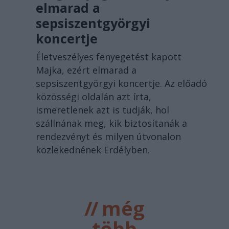
elmarad a
sepsiszentgyörgyi
koncertje
Életveszélyes fenyegetést kapott
Majka, ezért elmarad a
sepsiszentgyörgyi koncertje. Az előadó
közösségi oldalán azt írta,
ismeretlenek azt is tudják, hol
szállnának meg, kik biztosítanák a
rendezvényt és milyen útvonalon
közlekednének Erdélyben.
//
még
több