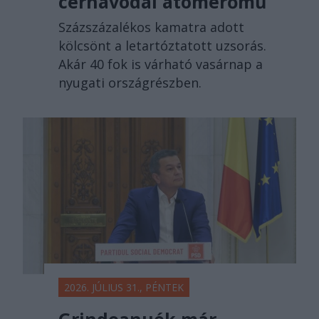
cernavodai atomerőmű
Százszázalékos kamatra adott
kölcsönt a letartóztatott uzsorás.
Akár 40 fok is várható vasárnap a
nyugati országrészben.
2026. JÚLIUS 31., PÉNTEK