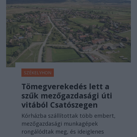
SZÉKELYHON
Tömegverekedés lett a
szűk mezőgazdasági úti
vitából Csatószegen
Kórházba szállítottak több embert,
mezőgazdasági munkagépek
rongálódtak meg, és ideiglenes