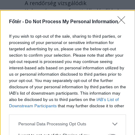
A rendőrség vizsgálódik
Kolozsváron egy fesztiválbelépőkkel
elkövetett lehetséges csalás
Főtér -
Do Not Process My Personal Information
ügyében, a károsultak között sok a
magyar diák. Közben alig néhány
If you wish to opt-out of the sale, sharing to third parties, or
szavazat hiányzik egy PSD-RMDSZ-
processing of your personal or sensitive information for
targeted advertising by us, please use the below opt-out
kormányhoz.
section to confirm your selection. Please note that after your
opt-out request is processed you may continue seeing
interest-based ads based on personal information utilized by
us or personal information disclosed to third parties prior to
your opt-out. You may separately opt-out of the further
disclosure of your personal information by third parties on the
IAB’s list of downstream participants. This information may
also be disclosed by us to third parties on the
IAB’s List of
Downstream Participants
that may further disclose it to other
third parties.
Personal Data Processing Opt Outs