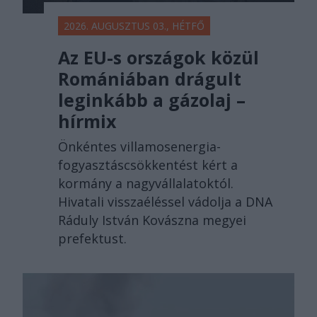
2026. AUGUSZTUS 03., HÉTFŐ
Az EU-s országok közül
Romániában drágult
leginkább a gázolaj –
hírmix
Önkéntes villamosenergia-
fogyasztáscsökkentést kért a
kormány a nagyvállalatoktól.
Hivatali visszaéléssel vádolja a DNA
Ráduly István Kovászna megyei
prefektust.