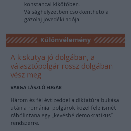
konstancai kikötőben.
Válsághelyzetben csökkenthető a
gázolaj jövedéki adója.
Különvélemény
A kiskutya jó dolgában, a
választópolgár rossz dolgában
vész meg
VARGA LÁSZLÓ EDGÁR
Három és fél évtizeddel a diktatúra bukása
után a romániai polgárok közel fele ismét
rábólintana egy „kevésbé demokratikus”
rendszerre.