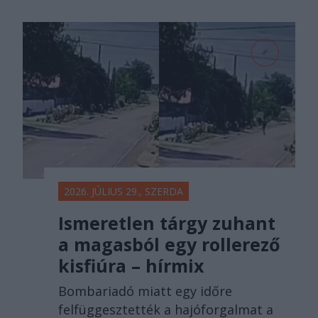
2026. JÚLIUS 29., SZERDA
Ismeretlen tárgy zuhant
a magasból egy rollerező
kisfiúra – hírmix
Bombariadó miatt egy időre
felfüggesztették a hajóforgalmat a