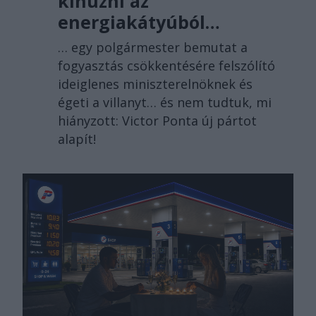
kihúzni az
energiakátyúból…
… egy polgármester bemutat a
fogyasztás csökkentésére felszólító
ideiglenes miniszterelnöknek és
égeti a villanyt… és nem tudtuk, mi
hiányzott: Victor Ponta új pártot
alapít!