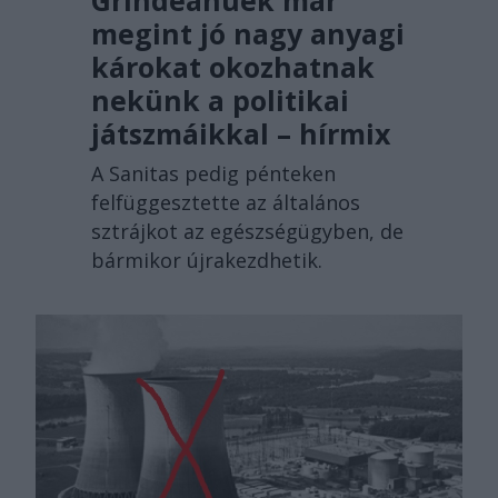
Grindeanuék már
megint jó nagy anyagi
károkat okozhatnak
nekünk a politikai
játszmáikkal – hírmix
A Sanitas pedig pénteken
felfüggesztette az általános
sztrájkot az egészségügyben, de
bármikor újrakezdhetik.