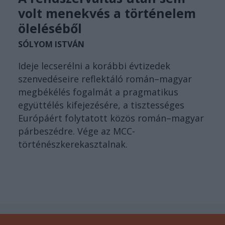
volt menekvés a történelem
öleléséből
SÓLYOM ISTVÁN
Ideje lecserélni a korábbi évtizedek
szenvedéseire reflektáló román–magyar
megbékélés fogalmát a pragmatikus
együttélés kifejezésére, a tisztességes
Európáért folytatott közös román–magyar
párbeszédre. Vége az MCC-
történészkerekasztalnak.