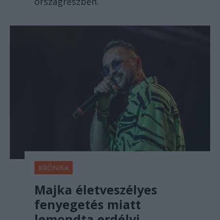
országrészben.
KRÓNIKA
Majka életveszélyes
fenyegetés miatt
lemondta erdélyi