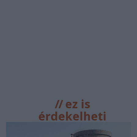
//
ez is
érdekelheti