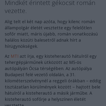
Mindkét érintett gékocsit román
vezette.
Alig telt el két nap azóta, hogy kilenc román
állampolgár életét vesztette egy felelőtlen
sofőr miatt, máris újabb, román vonatkozású
halálos közúti balesetről adnak hírt a
hírügynökségek.
Az
MTI
azt írja, egy kisteherautó hátulról egy
tehergépjárműnek ütközött az M5-ös
autópályán Ócsa térségében. Az autópálya
Budapest felé vezető oldalán, a 31.
kilométerszelvénynél a reggeli órákban – eddig
tisztázatlan körülmények között – hajtott bele
hátulról a kisteherautó a másik járműbe. A
kisteherautó sofőrje a helyszínen életét
vesztette.