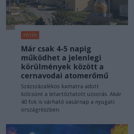
FŐTÉR
Már csak 4-5 napig
működhet a jelenlegi
körülmények között a
cernavodai atomerőmű
Százszázalékos kamatra adott
kölcsönt a letartóztatott uzsorás. Akár
40 fok is várható vasárnap a nyugati
országrészben.