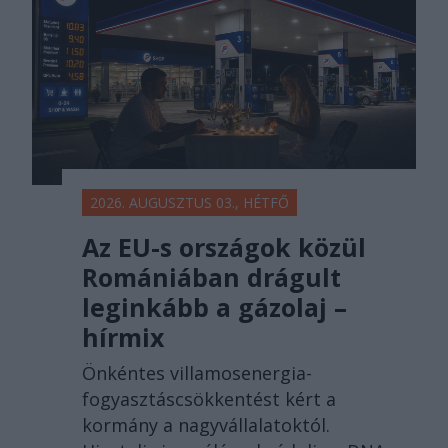
2026. AUGUSZTUS 03., HÉTFŐ
Az EU-s országok közül
Romániában drágult
leginkább a gázolaj –
hírmix
Önkéntes villamosenergia-
fogyasztáscsökkentést kért a
kormány a nagyvállalatoktól.