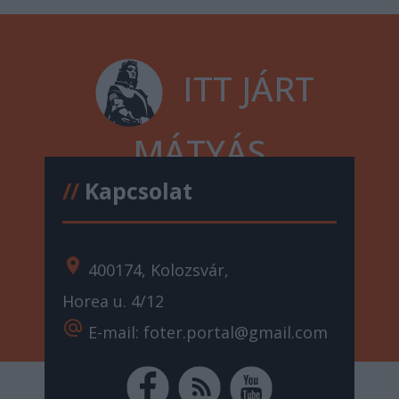
ITT JÁRT
MÁTYÁS
//
Kapcsolat
location_on
400174, Kolozsvár,
Horea u. 4/12
alternate_email
E-mail: foter.portal@gmail.com