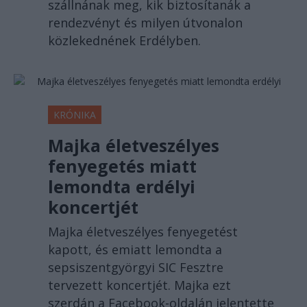
szállnának meg, kik biztosítanák a
rendezvényt és milyen útvonalon
közlekednének Erdélyben.
KRÓNIKA
Majka életveszélyes
fenyegetés miatt
lemondta erdélyi
koncertjét
Majka életveszélyes fenyegetést
kapott, és emiatt lemondta a
sepsiszentgyörgyi SIC Fesztre
tervezett koncertjét. Majka ezt
szerdán a Facebook-oldalán jelentette