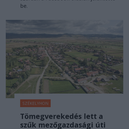
be.
SZÉKELYHON
Tömegverekedés lett a
szűk mezőgazdasági úti