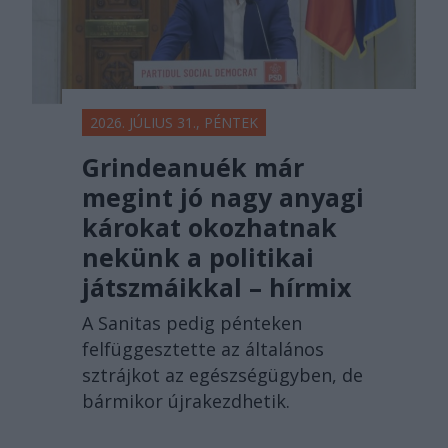
2026. JÚLIUS 31., PÉNTEK
Grindeanuék már
megint jó nagy anyagi
károkat okozhatnak
nekünk a politikai
játszmáikkal – hírmix
A Sanitas pedig pénteken
felfüggesztette az általános
sztrájkot az egészségügyben, de
bármikor újrakezdhetik.