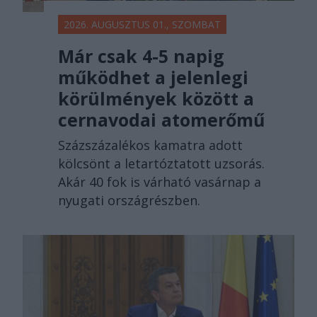
2026. AUGUSZTUS 01., SZOMBAT
Már csak 4-5 napig
működhet a jelenlegi
körülmények között a
cernavodai atomerőmű
Százszázalékos kamatra adott
kölcsönt a letartóztatott uzsorás.
Akár 40 fok is várható vasárnap a
nyugati országrészben.