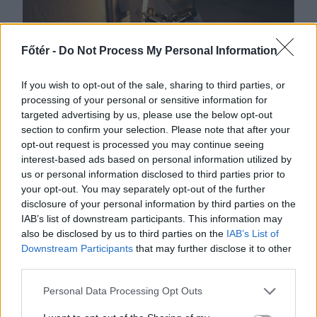
Főtér -
Do Not Process My Personal Information
If you wish to opt-out of the sale, sharing to third parties, or
processing of your personal or sensitive information for
targeted advertising by us, please use the below opt-out
2026. AUGUSZTUS 06., CSÜTÖRTÖK
section to confirm your selection. Please note that after your
opt-out request is processed you may continue seeing
Bolojan: az általános
interest-based ads based on personal information utilized by
energiaválság miatt
us or personal information disclosed to third parties prior to
your opt-out. You may separately opt-out of the further
rendkívüli
disclosure of your personal information by third parties on the
intézkedéseket hoztunk
IAB’s list of downstream participants. This information may
csütörtökön – hírmix
also be disclosed by us to third parties on the
IAB’s List of
Downstream Participants
that may further disclose it to other
Energiatakarékosságra hívja fel a
third parties.
lakosságot a kormány. Továbbá:
Personal Data Processing Opt Outs
gondatlanságból elkövetett