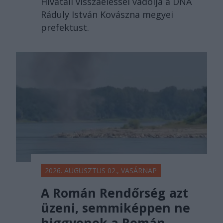
Hivatali visszaéléssel vádolja a DNA
Ráduly István Kovászna megyei
prefektust.
2026. AUGUSZTUS 02., VASÁRNAP
A Román Rendőrség azt
üzeni, semmiképpen ne
higgyenek a Román