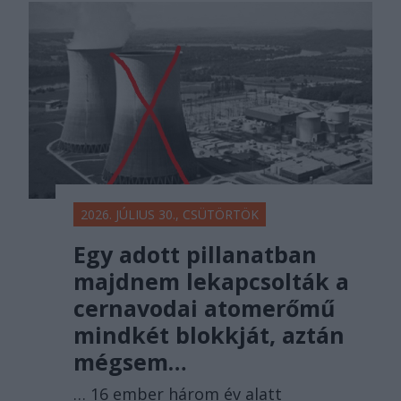
2026. JÚLIUS 30., CSÜTÖRTÖK
Egy adott pillanatban
majdnem lekapcsolták a
cernavodai atomerőmű
mindkét blokkját, aztán
mégsem…
… 16 ember három év alatt