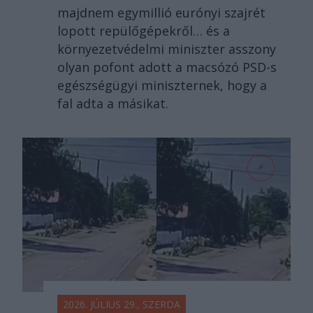
majdnem egymillió eurónyi szajrét
lopott repülőgépekről… és a
környezetvédelmi miniszter asszony
olyan pofont adott a macsózó PSD-s
egészségügyi miniszternek, hogy a
fal adta a másikat.
2026. JÚLIUS 29., SZERDA