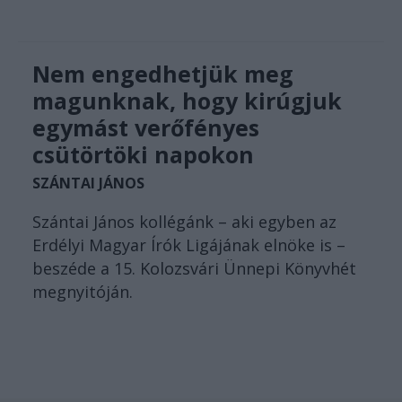
Nem engedhetjük meg
magunknak, hogy kirúgjuk
egymást verőfényes
csütörtöki napokon
SZÁNTAI JÁNOS
Szántai János kollégánk – aki egyben az
Erdélyi Magyar Írók Ligájának elnöke is –
beszéde a 15. Kolozsvári Ünnepi Könyvhét
megnyitóján.