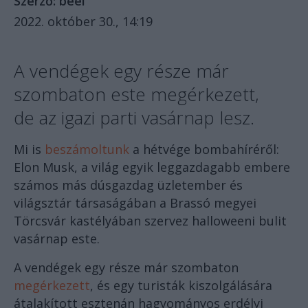
Szerző:
béel
2022. október 30., 14:19
A vendégek egy része már
szombaton este megérkezett,
de az igazi parti vasárnap lesz.
Mi is
beszámoltunk
a hétvége bombahíréről:
Elon Musk, a világ egyik leggazdagabb embere
számos más dúsgazdag üzletember és
világsztár társaságában a Brassó megyei
Törcsvár kastélyában szervez halloweeni bulit
vasárnap este.
A vendégek egy része már szombaton
megérkezett
, és egy turisták kiszolgálására
átalakított esztenán hagyományos erdélyi