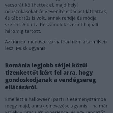
vacsorát költhettek el, majd helyi
népszokásokat felelevenítő előadást láthattak,
és tábortűz is volt, annak rendje és módja
szerint. A buli a beszámolók szerint hajnali
háromig tartott.
Az ünnepi menüsor várhatóan nem akármilyen
lesz, Musk ugyanis
Románia legjobb séfjei közül
tizenkettőt kért fel arra, hogy
gondoskodjanak a vendégsereg
ellátásáról.
Emellett a halloweeni parti is eseményszámba
megy majd, annak elnevezése ugyanis – ha már
Erdély – Dracula’s Experience, és egy rendezőt