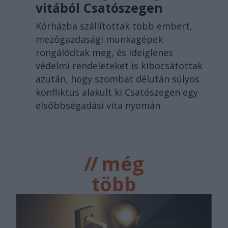
vitából Csatószegen
Kórházba szállítottak több embert,
mezőgazdasági munkagépek
rongálódtak meg, és ideiglenes
védelmi rendeleteket is kibocsátottak
azután, hogy szombat délután súlyos
konfliktus alakult ki Csatószegen egy
elsőbbségadási vita nyomán.
//
még
több
főtér.ro