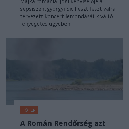
Majka romániai jogi képviselője a
sepsiszentgyörgyi Sic Feszt fesztiválra
tervezett koncert lemondását kiváltó
fenyegetés ügyében.
FŐTÉR
A Román Rendőrség azt