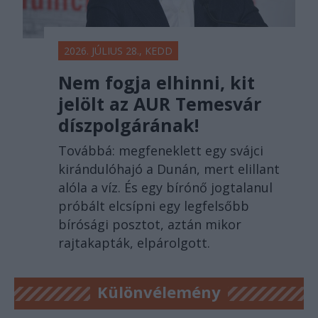
2026. JÚLIUS 28., KEDD
Nem fogja elhinni, kit
jelölt az AUR Temesvár
díszpolgárának!
Továbbá: megfeneklett egy svájci
kirándulóhajó a Dunán, mert elillant
alóla a víz. És egy bírónő jogtalanul
próbált elcsípni egy legfelsőbb
bírósági posztot, aztán mikor
rajtakapták, elpárolgott.
Különvélemény