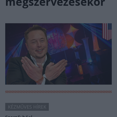
megszervezésekor
KÉZMŰVES HÍREK