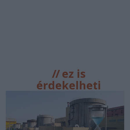
//
ez is
érdekelheti