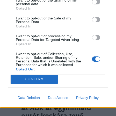
emberöléssel vádolnak egy hegyi
I want to opt-out of the Sharing of my
personal data.
vezetőt a Bucsecs-hegységben
Opted In
történt baleset miatt.
I want to opt-out of the Sale of my
Personal Data.
Opted In
I want to opt-out of processing my
Personal Data for Targeted Advertising.
Opted In
I want to opt-out of Collection, Use,
Retention, Sale, and/or Sharing of my
Personal Data that Is Unrelated with the
Purposes for which it was collected.
Opted Out
CONFIRM
2026. AUGUSZTUS 05., SZERDA
Data Deletion
Data Access
Privacy Policy
Mégis átverte a PSD és
az AUR az egymilliárd
eurót kockára tevő