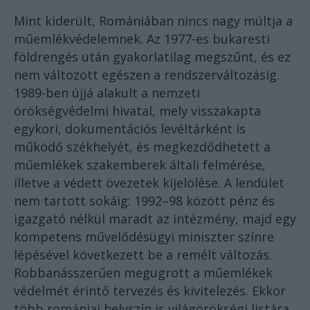
Mint kiderült, Romániában nincs nagy múltja a
műemlékvédelemnek. Az 1977-es bukaresti
földrengés után gyakorlatilag megszűnt, és ez
nem változott egészen a rendszerváltozásig.
1989-ben újjá alakult a nemzeti
örökségvédelmi hivatal, mely visszakapta
egykori, dokumentációs levéltárként is
működő székhelyét, és megkezdődhetett a
műemlékek szakemberek általi felmérése,
illetve a védett övezetek kijelölése. A lendület
nem tartott sokáig: 1992–98 között pénz és
igazgató nélkül maradt az intézmény, majd egy
kompetens művelődésügyi miniszter színre
lépésével következett be a remélt változás.
Robbanásszerűen megugrott a műemlékek
védelmét érintő tervezés és kivitelezés. Ekkor
több romániai helyszín is világörökségi listára