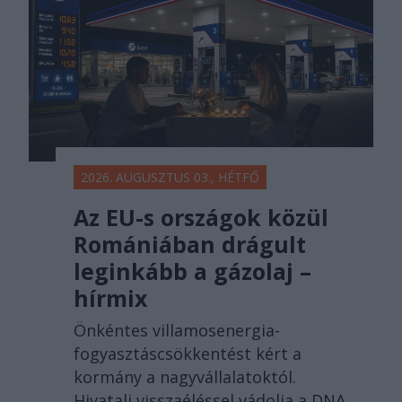
2026. AUGUSZTUS 03., HÉTFŐ
Az EU-s országok közül
Romániában drágult
leginkább a gázolaj –
hírmix
Önkéntes villamosenergia-
fogyasztáscsökkentést kért a
kormány a nagyvállalatoktól.
Hivatali visszaéléssel vádolja a DNA