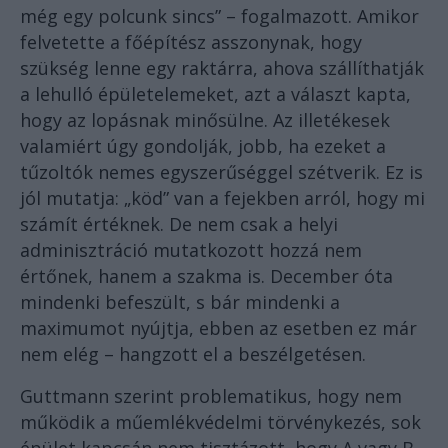
még egy polcunk sincs” – fogalmazott. Amikor
felvetette a főépítész asszonynak, hogy
szükség lenne egy raktárra, ahova szállíthatják
a lehulló épületelemeket, azt a választ kapta,
hogy az lopásnak minősülne. Az illetékesek
valamiért úgy gondolják, jobb, ha ezeket a
tűzoltók nemes egyszerűséggel szétverik. Ez is
jól mutatja: „köd” van a fejekben arról, hogy mi
számít értéknek. De nem csak a helyi
adminisztráció mutatkozott hozzá nem
értőnek, hanem a szakma is. December óta
mindenki befeszült, s bár mindenki a
maximumot nyújtja, ebben az esetben ez már
nem elég – hangzott el a beszélgetésen.
Guttmann szerint problematikus, hogy nem
működik a műemlékvédelmi törvénykezés, sok