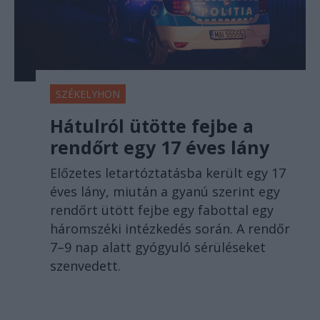
SZÉKELYHON
Hátulról ütötte fejbe a
rendőrt egy 17 éves lány
Előzetes letartóztatásba került egy 17
éves lány, miután a gyanú szerint egy
rendőrt ütött fejbe egy fabottal egy
háromszéki intézkedés során. A rendőr
7–9 nap alatt gyógyuló sérüléseket
szenvedett.