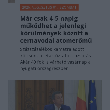
2026. AUGUSZTUS 01., SZOMBAT
Már csak 4-5 napig
működhet a jelenlegi
körülmények között a
cernavodai atomerőmű
Százszázalékos kamatra adott
kölcsönt a letartóztatott uzsorás.
Akár 40 fok is várható vasárnap a
nyugati országrészben.