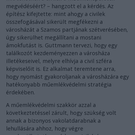
megvédéséért? – hangzott el a kérdés. Az
építész kifejtette: mint ahogy a civilek
összefogásával sikerült megfékezni a
városházát a Szamos partjának szétverésében,
úgy sikerülhet megállítani a mostani
ámokfutást is. Guttmann tervezi, hogy egy
találkozót kezdeményezzen a városháza
illetékeseivel, melyre elhívja a civil szféra
képviselőit is. Ez alkalmat teremtene arra,
hogy nyomást gyakoroljanak a városházára egy
hatékonyabb műemlékvédelmi stratégia
érdekében.
A műemlékvédelmi szakkör azzal a
következtetéssel zárult, hogy szükség volt
annak a bizonyos vakolatdarabnak a
lehullására ahhoz, hogy végre