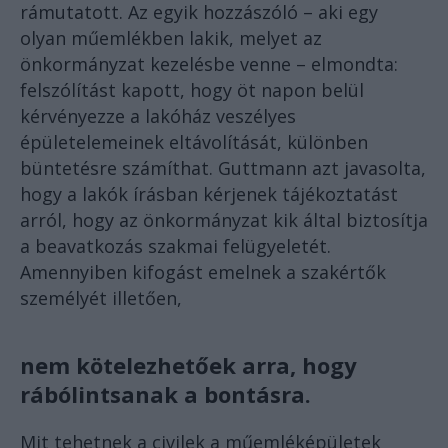
rámutatott. Az egyik hozzászóló – aki egy
olyan műemlékben lakik, melyet az
önkormányzat kezelésbe venne – elmondta:
felszólítást kapott, hogy öt napon belül
kérvényezze a lakóház veszélyes
épületelemeinek eltávolítását, különben
büntetésre számíthat. Guttmann azt javasolta,
hogy a lakók írásban kérjenek tájékoztatást
arról, hogy az önkormányzat kik által biztosítja
a beavatkozás szakmai felügyeletét.
Amennyiben kifogást emelnek a szakértők
személyét illetően,
nem kötelezhetőek arra, hogy
rábólintsanak a bontásra.
Mit tehetnek a civilek a műemléképületek