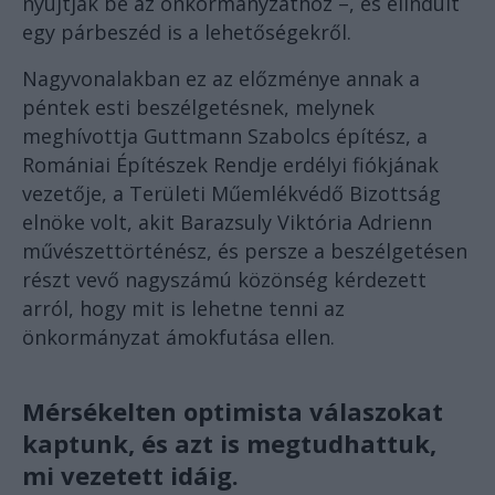
nyújtják be az önkormányzathoz –, és elindult
egy párbeszéd is a lehetőségekről.
Nagyvonalakban ez az előzménye annak a
péntek esti beszélgetésnek, melynek
meghívottja Guttmann Szabolcs építész, a
Romániai Építészek Rendje erdélyi fiókjának
vezetője, a Területi Műemlékvédő Bizottság
elnöke volt, akit Barazsuly Viktória Adrienn
művészettörténész, és persze a beszélgetésen
részt vevő nagyszámú közönség kérdezett
arról, hogy mit is lehetne tenni az
önkormányzat ámokfutása ellen.
Mérsékelten optimista válaszokat
kaptunk, és azt is megtudhattuk,
mi vezetett idáig.