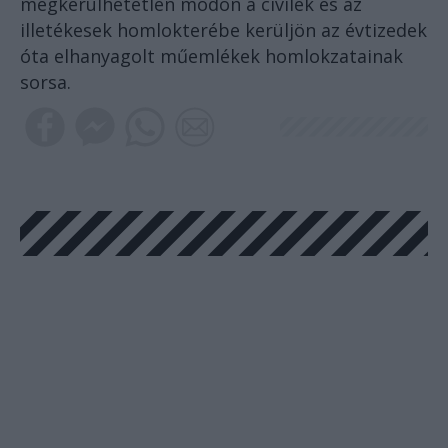
megkerülhetetlen módon a civilek és az
illetékesek homlokterébe kerüljön az évtizedek
óta elhanyagolt műemlékek homlokzatainak
sorsa.