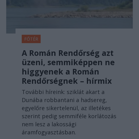
FŐTÉR
A Román Rendőrség azt
üzeni, semmiképpen ne
higgyenek a Román
Rendőrségnek – hírmix
További híreink: sziklát akart a
Dunába robbantani a hadsereg,
egyelőre sikertelenül, az illetékes
szerint pedig semmiféle korlátozás
nem lesz a lakossági
áramfogyasztásban.