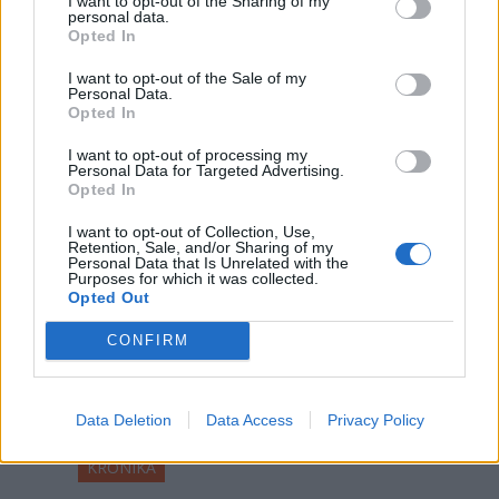
Százszázalékos kamatra adott
I want to opt-out of the Sharing of my
personal data.
kölcsönt a letartóztatott uzsorás. Akár
Opted In
40 fok is várható vasárnap a nyugati
I want to opt-out of the Sale of my
országrészben.
Personal Data.
Opted In
I want to opt-out of processing my
Personal Data for Targeted Advertising.
Opted In
I want to opt-out of Collection, Use,
Retention, Sale, and/or Sharing of my
Personal Data that Is Unrelated with the
Purposes for which it was collected.
Opted Out
CONFIRM
Data Deletion
Data Access
Privacy Policy
KRÓNIKA