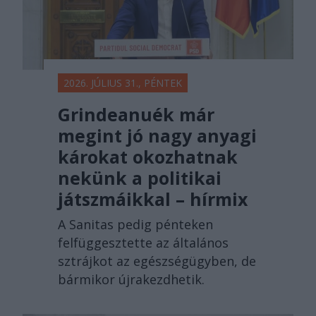
2026. JÚLIUS 31., PÉNTEK
Grindeanuék már
megint jó nagy anyagi
károkat okozhatnak
nekünk a politikai
játszmáikkal – hírmix
A Sanitas pedig pénteken
felfüggesztette az általános
sztrájkot az egészségügyben, de
bármikor újrakezdhetik.