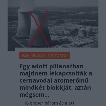
2026. JÚLIUS 30., CSÜTÖRTÖK
Egy adott pillanatban
majdnem lekapcsolták a
cernavodai atomerőmű
mindkét blokkját, aztán
mégsem…
… 16 ember három év alatt