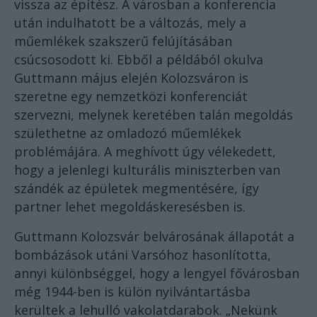
vissza az építész. A városban a konferencia
után indulhatott be a változás, mely a
műemlékek szakszerű felújításában
csúcsosodott ki. Ebből a példából okulva
Guttmann május elején Kolozsváron is
szeretne egy nemzetközi konferenciát
szervezni, melynek keretében talán megoldás
születhetne az omladozó műemlékek
problémájára. A meghívott úgy vélekedett,
hogy a jelenlegi kulturális miniszterben van
szándék az épületek megmentésére, így
partner lehet megoldáskeresésben is.
Guttmann Kolozsvár belvárosának állapotát a
bombázások utáni Varsóhoz hasonlította,
annyi különbséggel, hogy a lengyel fővárosban
még 1944-ben is külön nyilvántartásba
kerültek a lehulló vakolatdarabok. „Nekünk