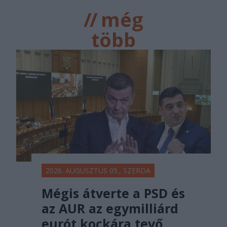
//
még
több
főtér.ro
2026. AUGUSZTUS 05., SZERDA
Mégis átverte a PSD és
az AUR az egymilliárd
eurót kockára tevő