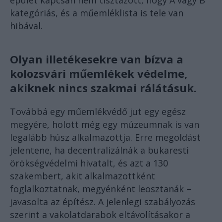
épület kapcsán nem tisztázott, hogy A vagy B
kategóriás, és a műemléklista is tele van
hibával.
Olyan illetékesekre van bízva a
kolozsvári műemlékek védelme,
akiknek nincs szakmai rálátásuk.
Továbbá egy műemlékvédő jut egy egész
megyére, holott még egy múzeumnak is van
legalább húsz alkalmazottja. Erre megoldást
jelentene, ha decentralizálnák a bukaresti
örökségvédelmi hivatalt, és azt a 130
szakembert, akit alkalmazottként
foglalkoztatnak, megyénként leosztanák –
javasolta az építész. A jelenlegi szabályozás
szerint a vakolatdarabok eltávolításakor a