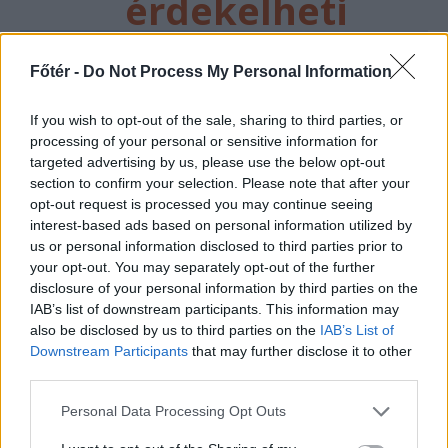
érdekelheti
Főtér -
Do Not Process My Personal Information
If you wish to opt-out of the sale, sharing to third parties, or
processing of your personal or sensitive information for
targeted advertising by us, please use the below opt-out
section to confirm your selection. Please note that after your
opt-out request is processed you may continue seeing
interest-based ads based on personal information utilized by
us or personal information disclosed to third parties prior to
your opt-out. You may separately opt-out of the further
FŐTÉR
disclosure of your personal information by third parties on the
IAB’s list of downstream participants. This information may
Már csak 4-5 napig
also be disclosed by us to third parties on the
IAB’s List of
működhet a jelenlegi
Downstream Participants
that may further disclose it to other
third parties.
körülmények között a
cernavodai atomerőmű
Personal Data Processing Opt Outs