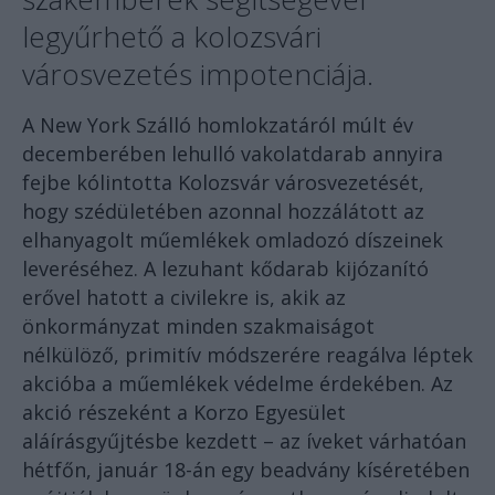
legyűrhető a kolozsvári
városvezetés impotenciája.
A New York Szálló homlokzatáról múlt év
decemberében lehulló vakolatdarab annyira
fejbe kólintotta Kolozsvár városvezetését,
hogy szédületében azonnal hozzálátott az
elhanyagolt műemlékek omladozó díszeinek
leveréséhez. A lezuhant kődarab kijózanító
erővel hatott a civilekre is, akik az
önkormányzat minden szakmaiságot
nélkülöző, primitív módszerére reagálva léptek
akcióba a műemlékek védelme érdekében. Az
akció részeként a Korzo Egyesület
aláírásgyűjtésbe kezdett – az íveket várhatóan
hétfőn, január 18-án egy beadvány kíséretében