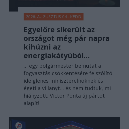
2026. AUGUSZTUS 04., KEDD
Egyelőre sikerült az
országot még pár napra
kihúzni az
energiakátyúból…
… egy polgármester bemutat a
fogyasztás csökkentésére felszólító
ideiglenes miniszterelnöknek és
égeti a villanyt… és nem tudtuk, mi
hiányzott: Victor Ponta új pártot
alapít!