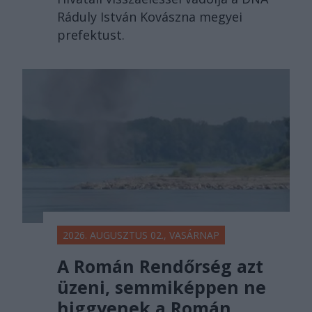
Ráduly István Kovászna megyei
prefektust.
2026. AUGUSZTUS 02., VASÁRNAP
A Román Rendőrség azt
üzeni, semmiképpen ne
higgyenek a Román