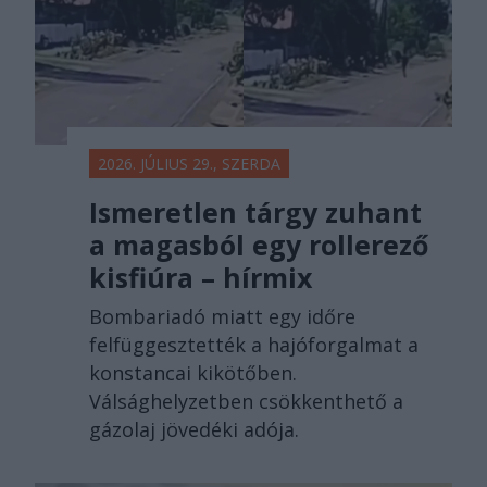
2026. JÚLIUS 29., SZERDA
Ismeretlen tárgy zuhant
a magasból egy rollerező
kisfiúra – hírmix
Bombariadó miatt egy időre
felfüggesztették a hajóforgalmat a
konstancai kikötőben.
Válsághelyzetben csökkenthető a
gázolaj jövedéki adója.