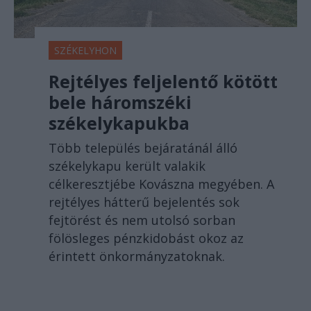
SZÉKELYHON
Rejtélyes feljelentő kötött
bele háromszéki
székelykapukba
Több település bejáratánál álló
székelykapu került valakik
célkeresztjébe Kovászna megyében. A
rejtélyes hátterű bejelentés sok
fejtörést és nem utolsó sorban
fölösleges pénzkidobást okoz az
érintett önkormányzatoknak.