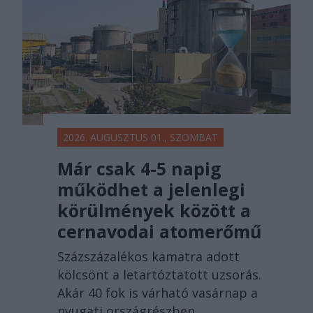
2026. AUGUSZTUS 01., SZOMBAT
Már csak 4-5 napig
működhet a jelenlegi
körülmények között a
cernavodai atomerőmű
Százszázalékos kamatra adott
kölcsönt a letartóztatott uzsorás.
Akár 40 fok is várható vasárnap a
nyugati országrészben.