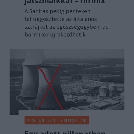
játszmáikkal – hírmix
A Sanitas pedig pénteken
felfüggesztette az általános
sztrájkot az egészségügyben, de
bármikor újrakezdhetik.
2026. JÚLIUS 30., CSÜTÖRTÖK
Egy adott pillanatban