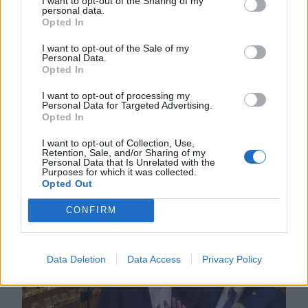
I want to opt-out of the Sharing of my
intézkedéseket hoztunk
personal data.
Opted In
csütörtökön – hírmix
I want to opt-out of the Sale of my
Energiatakarékosságra hívja fel a
Personal Data.
Opted In
lakosságot a kormány. Továbbá:
gondatlanságból elkövetett
I want to opt-out of processing my
Personal Data for Targeted Advertising.
emberöléssel vádolnak egy hegyi
Opted In
vezetőt a Bucsecs-hegységben
I want to opt-out of Collection, Use,
történt baleset miatt.
Retention, Sale, and/or Sharing of my
Personal Data that Is Unrelated with the
Purposes for which it was collected.
Opted Out
CONFIRM
Data Deletion
Data Access
Privacy Policy