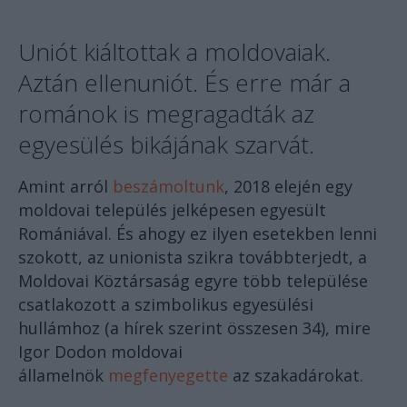
Uniót kiáltottak a moldovaiak.
Aztán ellenuniót. És erre már a
románok is megragadták az
egyesülés bikájának szarvát.
Amint arról
beszámoltunk
, 2018 elején egy
moldovai település jelképesen egyesült
Romániával. És ahogy ez ilyen esetekben lenni
szokott, az unionista szikra továbbterjedt, a
Moldovai Köztársaság egyre több települése
csatlakozott a szimbolikus egyesülési
hullámhoz (a hírek szerint összesen 34), mire
Igor Dodon moldovai
államelnök
megfenyegette
az szakadárokat.