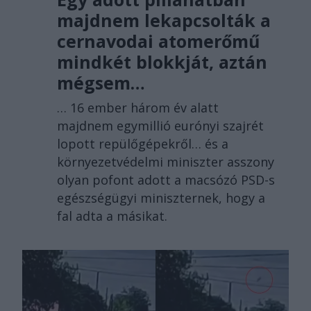
majdnem lekapcsolták a
cernavodai atomerőmű
mindkét blokkját, aztán
mégsem…
… 16 ember három év alatt
majdnem egymillió eurónyi szajrét
lopott repülőgépekről… és a
környezetvédelmi miniszter asszony
olyan pofont adott a macsózó PSD-s
egészségügyi miniszternek, hogy a
fal adta a másikat.