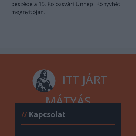
beszéde a 15. Kolozsvári Ünnepi Könyvhét
megnyitóján.
ITT JÁRT
MÁTYÁS
//
Kapcsolat