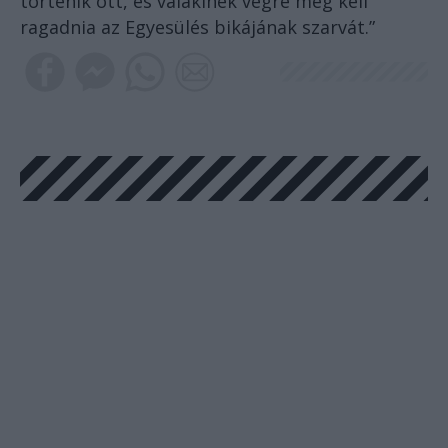
történik ott, és valakinek végre meg kell
ragadnia az Egyesülés bikájának szarvát.”