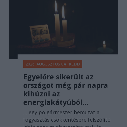
2026. AUGUSZTUS 04., KEDD
Egyelőre sikerült az
országot még pár napra
kihúzni az
energiakátyúból…
… egy polgármester bemutat a
fogyasztás csökkentésére felszólító
ideiglenes miniszterelnöknek és