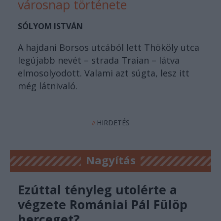
városnap története
SÓLYOM ISTVÁN
A hajdani Borsos utcából lett Thököly utca
legújabb nevét – strada Traian – látva
elmosolyodott. Valami azt súgta, lesz itt
még látnivaló.
HIRDETÉS
//
Nagyítás
Ezúttal tényleg utolérte a
végzete Romániai Pál Fülöp
herceget?