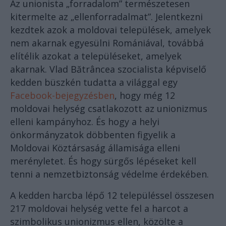
Az unionista „forradalom” természetesen
kitermelte az „ellenforradalmat”. Jelentkezni
kezdtek azok a moldovai települések, amelyek
nem akarnak egyesülni Romániával, továbbá
elítélik azokat a településeket, amelyek
akarnak. Vlad Bătrâncea szocialista képviselő
kedden büszkén tudatta a világgal egy
Facebook-bejegyzésben
, hogy még 12
moldovai helység csatlakozott az unionizmus
elleni kampányhoz. És hogy a helyi
önkormányzatok döbbenten figyelik a
Moldovai Köztársaság államisága elleni
merényletet. És hogy sürgős lépéseket kell
tenni a nemzetbiztonság védelme érdekében.
A kedden harcba lépő 12 településsel összesen
217 moldovai helység vette fel a harcot a
szimbolikus unionizmus ellen, közölte a