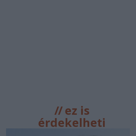
//
ez is
érdekelheti