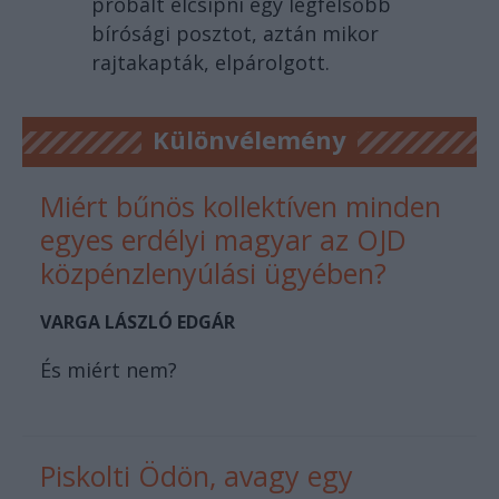
próbált elcsípni egy legfelsőbb
bírósági posztot, aztán mikor
rajtakapták, elpárolgott.
Különvélemény
Miért bűnös kollektíven minden
egyes erdélyi magyar az OJD
közpénzlenyúlási ügyében?
VARGA LÁSZLÓ EDGÁR
És miért nem?
Piskolti Ödön, avagy egy