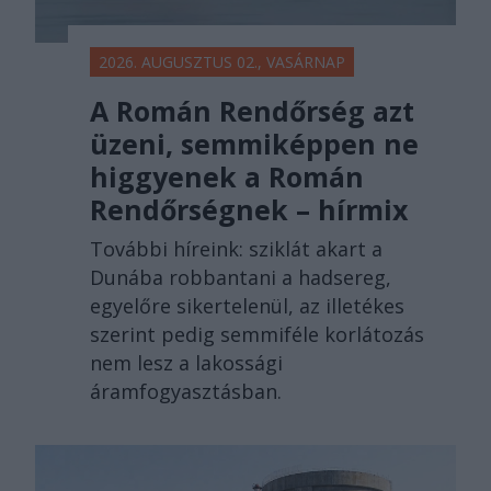
2026. AUGUSZTUS 02., VASÁRNAP
A Román Rendőrség azt
üzeni, semmiképpen ne
higgyenek a Román
Rendőrségnek – hírmix
További híreink: sziklát akart a
Dunába robbantani a hadsereg,
egyelőre sikertelenül, az illetékes
szerint pedig semmiféle korlátozás
nem lesz a lakossági
áramfogyasztásban.