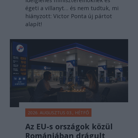
égeti a villanyt… és nem tudtuk, mi
hiányzott: Victor Ponta új pártot
alapít!
2026. AUGUSZTUS 03., HÉTFŐ
Az EU-s országok közül
Romániában drágult