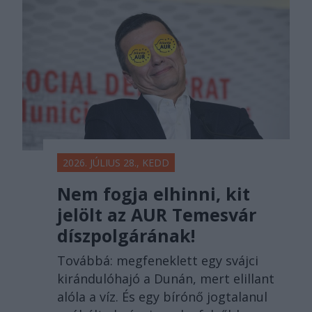
2026. JÚLIUS 28., KEDD
Nem fogja elhinni, kit
jelölt az AUR Temesvár
díszpolgárának!
Továbbá: megfeneklett egy svájci
kirándulóhajó a Dunán, mert elillant
alóla a víz. És egy bírónő jogtalanul