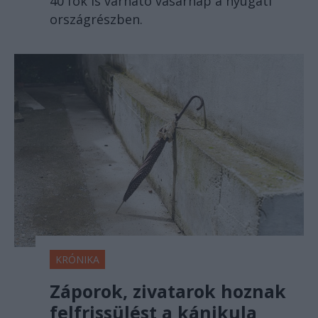
40 fok is várható vasárnap a nyugati
országrészben.
KRÓNIKA
Záporok, zivatarok hoznak
felfrissülést a kánikula