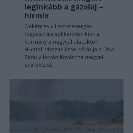
leginkább a gázolaj –
hírmix
Önkéntes villamosenergia-
fogyasztáscsökkentést kért a
kormány a nagyvállalatoktól.
Hivatali visszaéléssel vádolja a DNA
Ráduly István Kovászna megyei
prefektust.