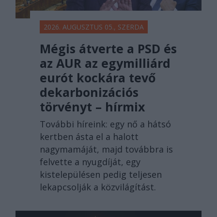
2026. AUGUSZTUS 05., SZERDA
Mégis átverte a PSD és
az AUR az egymilliárd
eurót kockára tevő
dekarbonizációs
törvényt – hírmix
További híreink: egy nő a hátsó
kertben ásta el a halott
nagymamáját, majd továbbra is
felvette a nyugdíját, egy
kistelepülésen pedig teljesen
lekapcsolják a közvilágítást.