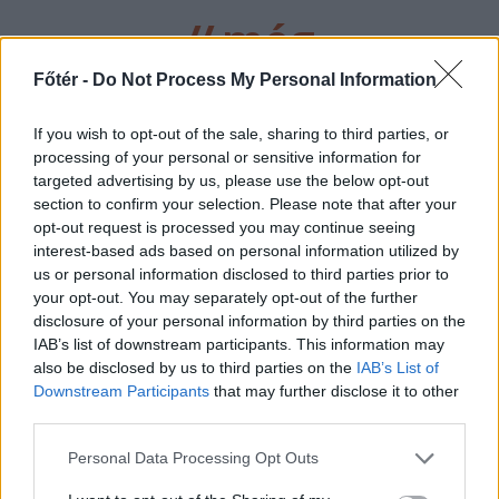
//
még
több
Főtér -
Do Not Process My Personal Information
főtér.ro
If you wish to opt-out of the sale, sharing to third parties, or
processing of your personal or sensitive information for
targeted advertising by us, please use the below opt-out
section to confirm your selection. Please note that after your
opt-out request is processed you may continue seeing
interest-based ads based on personal information utilized by
us or personal information disclosed to third parties prior to
your opt-out. You may separately opt-out of the further
disclosure of your personal information by third parties on the
IAB’s list of downstream participants. This information may
also be disclosed by us to third parties on the
IAB’s List of
2026. AUGUSZTUS 06., CSÜTÖRTÖK
Downstream Participants
that may further disclose it to other
Bolojan: az általános
third parties.
energiaválság miatt
Personal Data Processing Opt Outs
rendkívüli