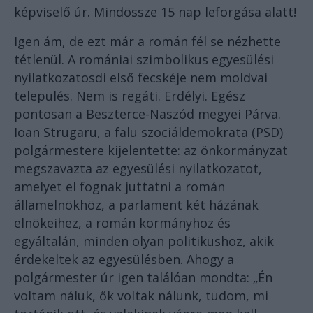
képviselő úr. Mindössze 15 nap leforgása alatt!
Igen ám, de ezt már a román fél se nézhette
tétlenül. A romániai szimbolikus egyesülési
nyilatkozatosdi első fecskéje nem moldvai
település. Nem is regáti. Erdélyi. Egész
pontosan a Beszterce-Naszód megyei Párva.
Ioan Strugaru, a falu szociáldemokrata (PSD)
polgármestere kijelentette: az önkormányzat
megszavazta az egyesülési nyilatkozatot,
amelyet el fognak juttatni a román
államelnökhöz, a parlament két házának
elnökeihez, a román kormányhoz és
egyáltalán, minden olyan politikushoz, akik
érdekeltek az egyesülésben. Ahogy a
polgármester úr igen találóan mondta: „Én
voltam náluk, ők voltak nálunk, tudom, mi