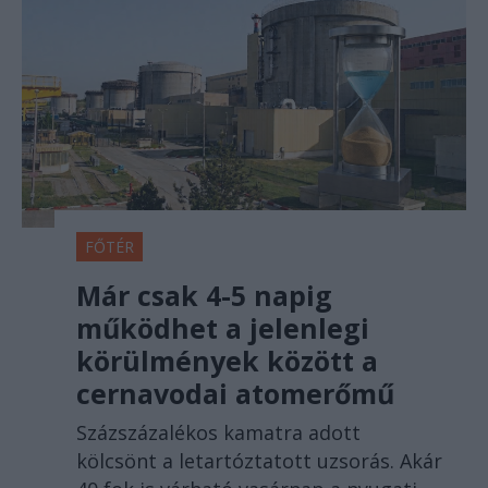
FŐTÉR
Már csak 4-5 napig
működhet a jelenlegi
körülmények között a
cernavodai atomerőmű
Százszázalékos kamatra adott
kölcsönt a letartóztatott uzsorás. Akár