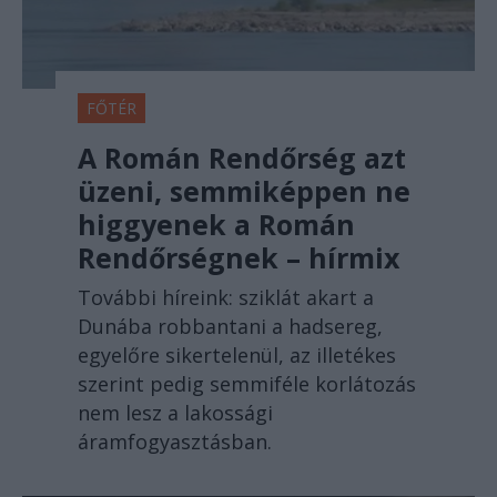
FŐTÉR
A Román Rendőrség azt
üzeni, semmiképpen ne
higgyenek a Román
Rendőrségnek – hírmix
További híreink: sziklát akart a
Dunába robbantani a hadsereg,
egyelőre sikertelenül, az illetékes
szerint pedig semmiféle korlátozás
nem lesz a lakossági
áramfogyasztásban.