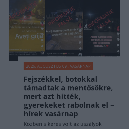
főtér.ro
2026. AUGUSZTUS 09., VASÁRNAP
Fejszékkel, botokkal
támadtak a mentősökre,
mert azt hitték,
gyerekeket rabolnak el –
hírek vasárnap
Közben sikeres volt az uszályok