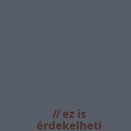
//
ez is
érdekelheti