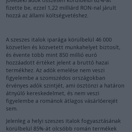
jövedéki adók összesen körülbelül 62%-át
fizette be, ezzel 1,22 milliárd RON-nal járult
hozzá az állami költségvetéshez.
A szeszes italok iparága körülbelül 46 000
közvetlen és közvetett munkahelyet biztosít,
és évente több mint 850 millió euró
hozzáadott értéket jelent a bruttó hazai
termékhez. Az adók emelése nem veszi
figyelembe a szomszédos országokban
érvényes adók szintjét, ami ösztönzi a határon
átnyúló kereskedelmet, és nem veszi
figyelembe a románok átlagos vásárlóerejét
sem.
Jelenleg a helyi szeszes italok fogyasztásának
körülbelül 85%-át olcsóbb román termékek