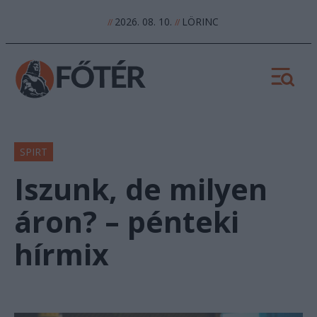
2026. 08. 10.
LÖRINC
//
//
SPIRT
Iszunk, de milyen
áron? – pénteki
hírmix