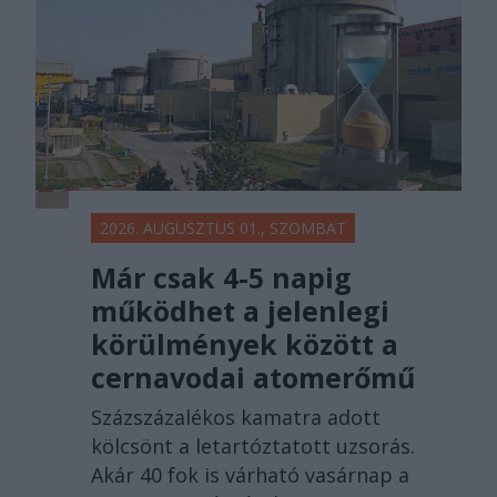
2026. AUGUSZTUS 01., SZOMBAT
Már csak 4-5 napig
működhet a jelenlegi
körülmények között a
cernavodai atomerőmű
Százszázalékos kamatra adott
kölcsönt a letartóztatott uzsorás.
Akár 40 fok is várható vasárnap a