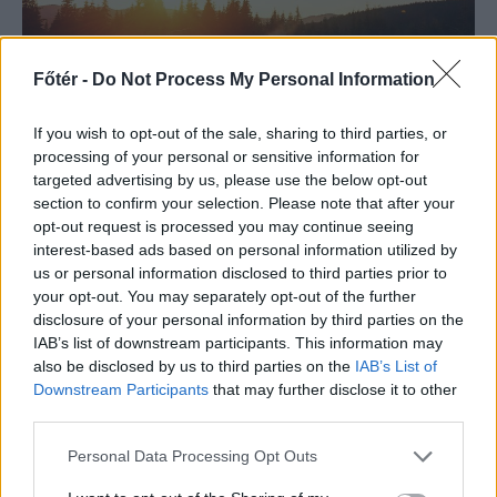
Főtér -
Do Not Process My Personal Information
If you wish to opt-out of the sale, sharing to third parties, or
FŐTÉR
processing of your personal or sensitive information for
Amikor a párhuzamos
targeted advertising by us, please use the below opt-out
section to confirm your selection. Please note that after your
valóságok találkoznak egy
opt-out request is processed you may continue seeing
hegyi legelőn
interest-based ads based on personal information utilized by
us or personal information disclosed to third parties prior to
A városi ember hőkupola idején
your opt-out. You may separately opt-out of the further
igyekszik felhúzódni a hegyekbe, ha
disclosure of your personal information by third parties on the
IAB’s list of downstream participants. This information may
nem kedveli a mediterrán éghajlatot.
also be disclosed by us to third parties on the
IAB’s List of
Ahonnan a helyiek bármit
Downstream Participants
that may further disclose it to other
megadnának, ha elmehetnének a
third parties.
világon bárhova.
Personal Data Processing Opt Outs