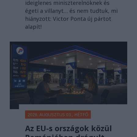
ideiglenes miniszterelnöknek és
égeti a villanyt… és nem tudtuk, mi
hiányzott: Victor Ponta új pártot
alapít!
2026. AUGUSZTUS 03., HÉTFŐ
Az EU-s országok közül