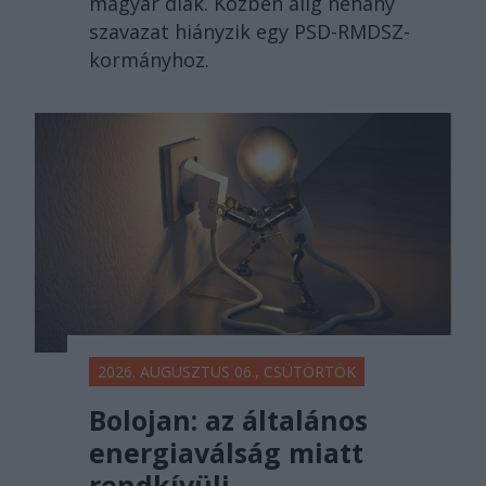
magyar diák. Közben alig néhány
szavazat hiányzik egy PSD-RMDSZ-
kormányhoz.
2026. AUGUSZTUS 06., CSÜTÖRTÖK
Bolojan: az általános
energiaválság miatt
rendkívüli