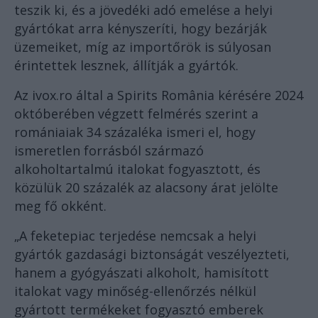
teszik ki, és a jövedéki adó emelése a helyi
gyártókat arra kényszeríti, hogy bezárják
üzemeiket, míg az importőrök is súlyosan
érintettek lesznek, állítják a gyártók.
Az ivox.ro által a Spirits România kérésére 2024
októberében végzett felmérés szerint a
romániaiak 34 százaléka ismeri el, hogy
ismeretlen forrásból származó
alkoholtartalmú italokat fogyasztott, és
közülük 20 százalék az alacsony árat jelölte
meg fő okként.
„A feketepiac terjedése nemcsak a helyi
gyártók gazdasági biztonságát veszélyezteti,
hanem a gyógyászati alkoholt, hamisított
italokat vagy minőség-ellenőrzés nélkül
gyártott termékeket fogyasztó emberek