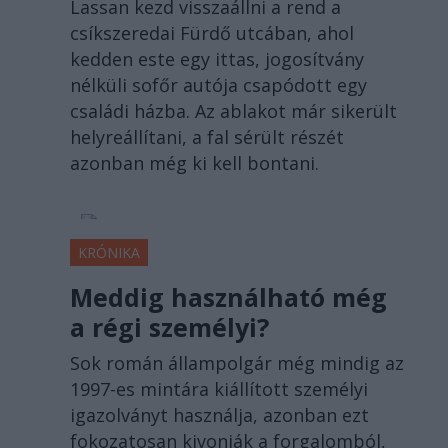
Lassan kezd visszaállni a rend a
csíkszeredai Fürdő utcában, ahol
kedden este egy ittas, jogosítvány
nélküli sofőr autója csapódott egy
családi házba. Az ablakot már sikerült
helyreállítani, a fal sérült részét
azonban még ki kell bontani.
KRÓNIKA
Meddig használható még
a régi személyi?
Sok román állampolgár még mindig az
1997-es mintára kiállított személyi
igazolványt használja, azonban ezt
fokozatosan kivonják a forgalomból,