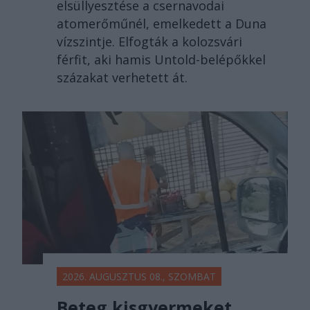
elsüllyesztése a csernavodai
atomerőműnél, emelkedett a Duna
vízszintje. Elfogták a kolozsvári
férfit, aki hamis Untold-belépőkkel
százakat verhetett át.
2026. AUGUSZTUS 08., SZOMBAT
Beteg kisgyermeket