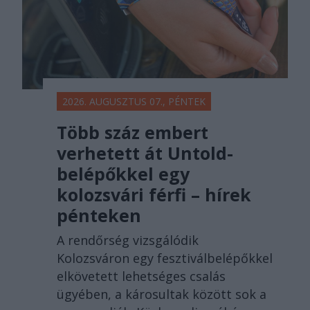
2026. AUGUSZTUS 07., PÉNTEK
Több száz embert
verhetett át Untold-
belépőkkel egy
kolozsvári férfi – hírek
pénteken
A rendőrség vizsgálódik
Kolozsváron egy fesztiválbelépőkkel
elkövetett lehetséges csalás
ügyében, a károsultak között sok a