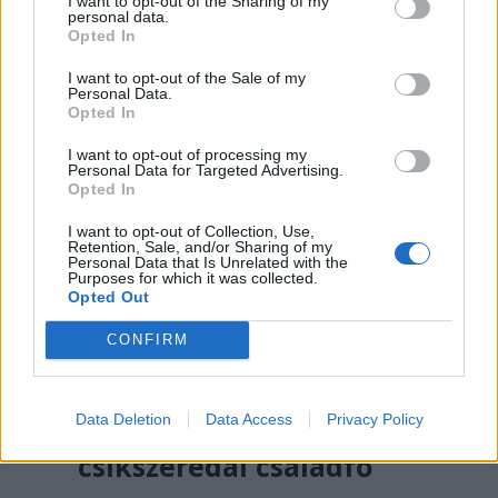
I want to opt-out of the Sharing of my
personal data.
Opted In
I want to opt-out of the Sale of my
Personal Data.
Opted In
I want to opt-out of processing my
Personal Data for Targeted Advertising.
Opted In
I want to opt-out of Collection, Use,
Retention, Sale, and/or Sharing of my
Personal Data that Is Unrelated with the
Purposes for which it was collected.
Opted Out
SZÉKELYHON
CONFIRM
„Óriási csattanás volt” –
így emlékszik vissza a
Data Deletion
Data Access
Privacy Policy
kedd esti balesetre a
csíkszeredai családfő