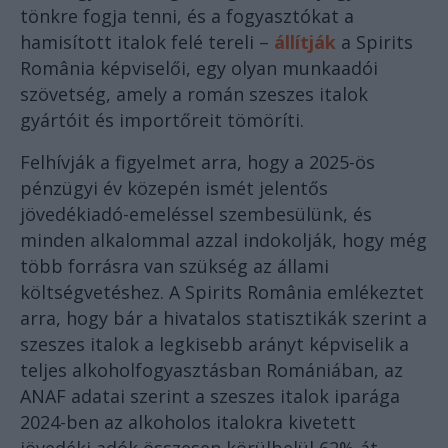
tönkre fogja tenni, és a fogyasztókat a
hamisított italok felé tereli –
állítják
a Spirits
România képviselői, egy olyan munkaadói
szövetség, amely a román szeszes italok
gyártóit és importőreit tömöríti.
Felhívják a figyelmet arra, hogy a 2025-ös
pénzügyi év közepén ismét jelentős
jövedékiadó-emeléssel szembesülünk, és
minden alkalommal azzal indokolják, hogy még
több forrásra van szükség az állami
költségvetéshez. A Spirits România emlékeztet
arra, hogy bár a hivatalos statisztikák szerint a
szeszes italok a legkisebb arányt képviselik a
teljes alkoholfogyasztásban Romániában, az
ANAF adatai szerint a szeszes italok iparága
2024-ben az alkoholos italokra kivetett