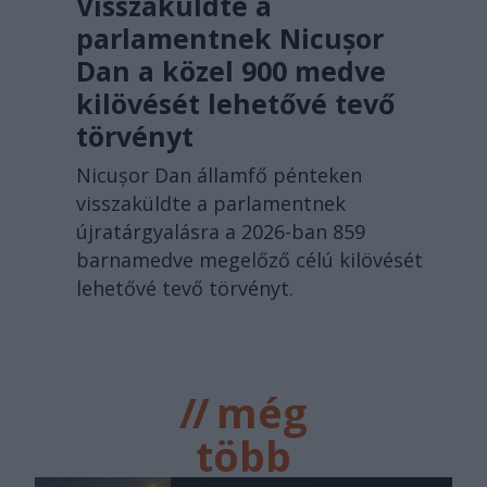
Visszaküldte a
parlamentnek Nicușor
Dan a közel 900 medve
kilövését lehetővé tevő
törvényt
Nicușor Dan államfő pénteken
visszaküldte a parlamentnek
újratárgyalásra a 2026-ban 859
barnamedve megelőző célú kilövését
lehetővé tevő törvényt.
//
még
több