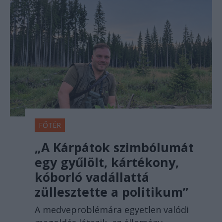
FŐTÉR
„A Kárpátok szimbólumát
egy gyűlölt, kártékony,
kóborló vadállattá
züllesztette a politikum”
A medveproblémára egyetlen valódi