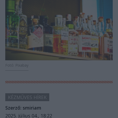
Fotó: Pixabay
KÉZMŰVES HÍREK
Szerző:
smiriam
2025. július 04., 18:22