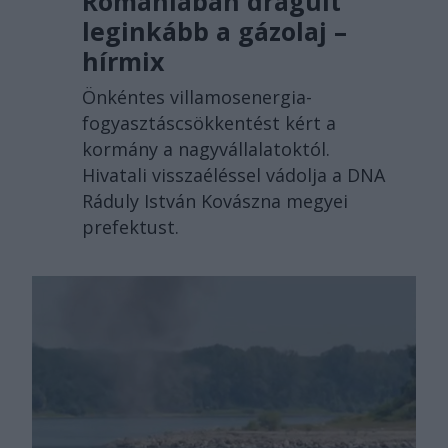
Romániában drágult
leginkább a gázolaj –
hírmix
Önkéntes villamosenergia-
fogyasztáscsökkentést kért a
kormány a nagyvállalatoktól.
Hivatali visszaéléssel vádolja a DNA
Ráduly István Kovászna megyei
prefektust.