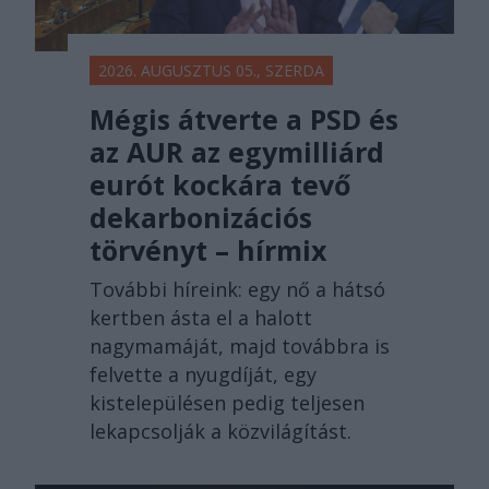
2026. AUGUSZTUS 05., SZERDA
Mégis átverte a PSD és
az AUR az egymilliárd
eurót kockára tevő
dekarbonizációs
törvényt – hírmix
További híreink: egy nő a hátsó
kertben ásta el a halott
nagymamáját, majd továbbra is
felvette a nyugdíját, egy
kistelepülésen pedig teljesen
lekapcsolják a közvilágítást.