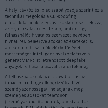
A helyi távközlési piac szabályozója szerint ez a
technikai megoldás a CLI-spoofing
előfordulásának jelentős csökkentését célozza,
az olyan csalások esetében, amikor egy
felhasználót hivatalos szervezet nevében
hívnak fel, beleértve azokat az eseteket is,
amikor a felhasználók elérhetőségeit
mesterséges intelligenciával (beleértve a
generatív MI-t is) létrehozott deepfake
anyagok felhasználásával szerezték meg.
A felhasználóknak azért továbbra is azt
tanácsolják, hogy ellenőrizzék a hívó
személyazonosságát, ne adjanak meg
személyes adatokat telefonon
(személyazonosító adatok, banki adatok,
jelszavak, PIN-kódok stb.), folyamatosan