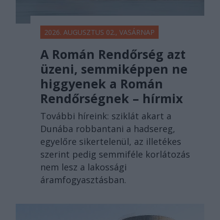
2026. AUGUSZTUS 02., VASÁRNAP
A Román Rendőrség azt
üzeni, semmiképpen ne
higgyenek a Román
Rendőrségnek – hírmix
További híreink: sziklát akart a
Dunába robbantani a hadsereg,
egyelőre sikertelenül, az illetékes
szerint pedig semmiféle korlátozás
nem lesz a lakossági
áramfogyasztásban.