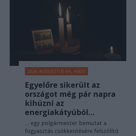
2026. AUGUSZTUS 04., KEDD
Egyelőre sikerült az
országot még pár napra
kihúzni az
energiakátyúból…
… egy polgármester bemutat a
fogyasztás csökkentésére felszólító