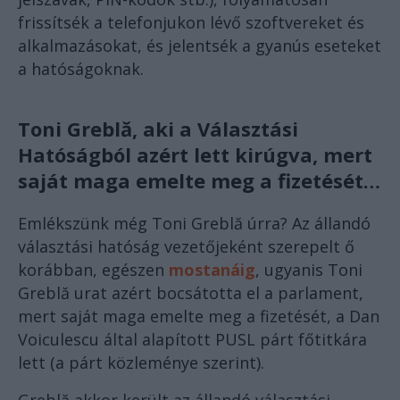
frissítsék a telefonjukon lévő szoftvereket és
alkalmazásokat, és jelentsék a gyanús eseteket
a hatóságoknak.
Toni Greblă, aki a Választási
Hatóságból azért lett kirúgva, mert
saját maga emelte meg a fizetését…
Emlékszünk még Toni Greblă úrra? Az állandó
választási hatóság vezetőjeként szerepelt ő
korábban, egészen
mostanáig
, ugyanis Toni
Greblă urat azért bocsátotta el a parlament,
mert saját maga emelte meg a fizetését, a Dan
Voiculescu által alapított PUSL párt főtitkára
lett (a párt közleménye szerint).