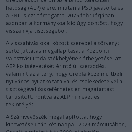
Greblă akkor került az állandó választási
hatóság (AEP) élére, miután a PSD javasolta és
a PNL is ezt támogatta. 2025 februárjában
azonban a kormánykoalíció úgy döntött, hogy
visszahívja tisztségéből.
A visszahívás okai között szerepel a törvényt
sértő juttatás megállapítása, a Központi
Választási Iroda székhelyének áthelyezése, az
AEP költségvetését érintő új szerződés,
valamint az a tény, hogy Greblă közelmúltbeli
nyilvános nyilatkozataival és cselekedeteivel a
tisztségével összeférhetetlen magatartást
tanúsított, rontva az AEP hírnevét és
tekintélyét.
A Számvevőszék megállapította, hogy
kinevezése után két nappal, 2023 márciusában,