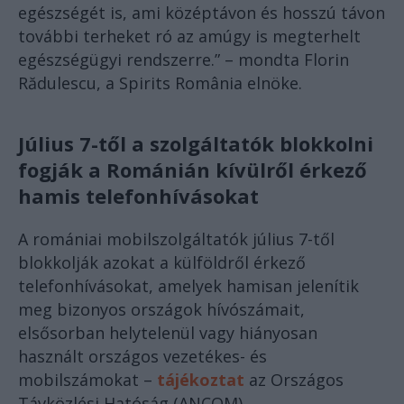
egészségét is, ami középtávon és hosszú távon
további terheket ró az amúgy is megterhelt
egészségügyi rendszerre.” – mondta Florin
Rădulescu, a Spirits România elnöke.
Július 7-től a szolgáltatók blokkolni
fogják a Románián kívülről érkező
hamis telefonhívásokat
A romániai mobilszolgáltatók július 7-től
blokkolják azokat a külföldről érkező
telefonhívásokat, amelyek hamisan jelenítik
meg bizonyos országok hívószámait,
elsősorban helytelenül vagy hiányosan
használt országos vezetékes- és
mobilszámokat –
tájékoztat
az Országos
Távközlési Hatóság (ANCOM).