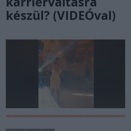
karrierváltásra
készül? (VIDEÓval)