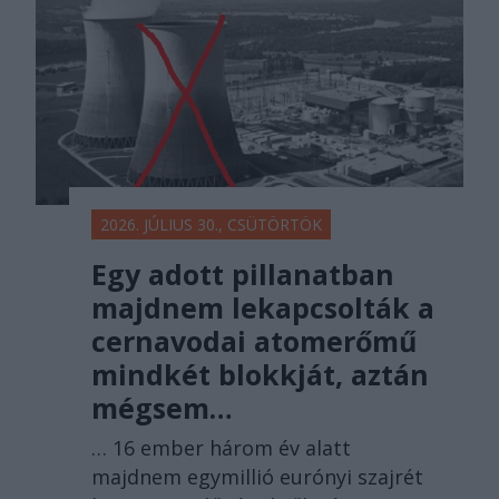
2026. JÚLIUS 30., CSÜTÖRTÖK
Egy adott pillanatban
majdnem lekapcsolták a
cernavodai atomerőmű
mindkét blokkját, aztán
mégsem…
… 16 ember három év alatt
majdnem egymillió eurónyi szajrét