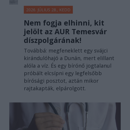
2026. JÚLIUS 28., KEDD
Nem fogja elhinni, kit
jelölt az AUR Temesvár
díszpolgárának!
Továbbá: megfeneklett egy svájci
kirándulóhajó a Dunán, mert elillant
alóla a víz. És egy bírónő jogtalanul
próbált elcsípni egy legfelsőbb
bírósági posztot, aztán mikor
rajtakapták, elpárolgott.