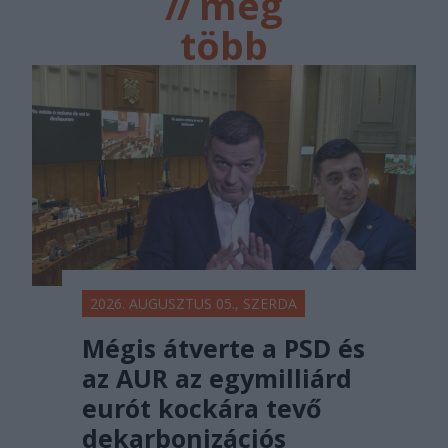
//
még
több
főtér.ro
2026. AUGUSZTUS 05., SZERDA
Mégis átverte a PSD és
az AUR az egymilliárd
eurót kockára tevő
dekarbonizációs