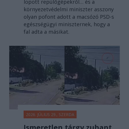
lopott repülőgépekről… és a
környezetvédelmi miniszter asszony
olyan pofont adott a macsózó PSD-s
egészségügyi miniszternek, hogy a
fal adta a másikat.
2026. JÚLIUS 29., SZERDA
Ismeretlen tárgy zuhant