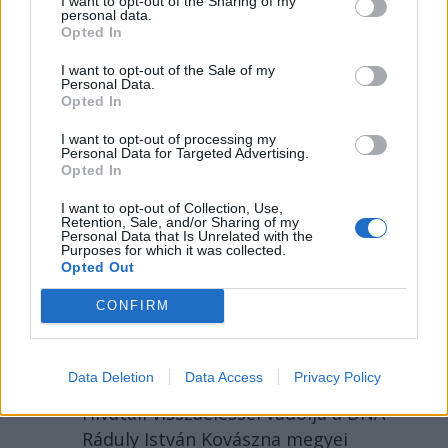
I want to opt-out of the Sharing of my
personal data.
Opted In
I want to opt-out of the Sale of my
Personal Data.
Opted In
I want to opt-out of processing my
Personal Data for Targeted Advertising.
2026. AUGUSZTUS 03., HÉTFŐ
Opted In
Az EU-s országok közül
I want to opt-out of Collection, Use,
Retention, Sale, and/or Sharing of my
Romániában drágult
Personal Data that Is Unrelated with the
Purposes for which it was collected.
leginkább a gázolaj –
Opted Out
hírmix
CONFIRM
Önkéntes villamosenergia-
fogyasztáscsökkentést kért a
Data Deletion
Data Access
Privacy Policy
kormány a nagyvállalatoktól.
Hivatali visszaéléssel vádolja a DNA
Ráduly István Kovászna megyei