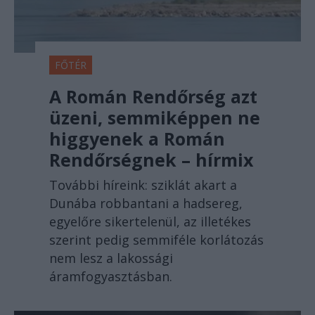
FŐTÉR
A Román Rendőrség azt
üzeni, semmiképpen ne
higgyenek a Román
Rendőrségnek – hírmix
További híreink: sziklát akart a
Dunába robbantani a hadsereg,
egyelőre sikertelenül, az illetékes
szerint pedig semmiféle korlátozás
nem lesz a lakossági
áramfogyasztásban.