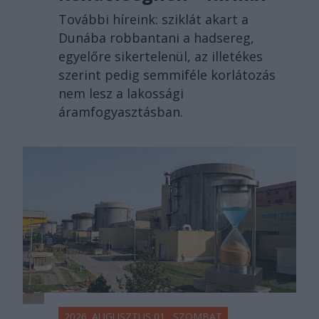
További híreink: sziklát akart a
Dunába robbantani a hadsereg,
egyelőre sikertelenül, az illetékes
szerint pedig semmiféle korlátozás
nem lesz a lakossági
áramfogyasztásban.
2026. AUGUSZTUS 01., SZOMBAT