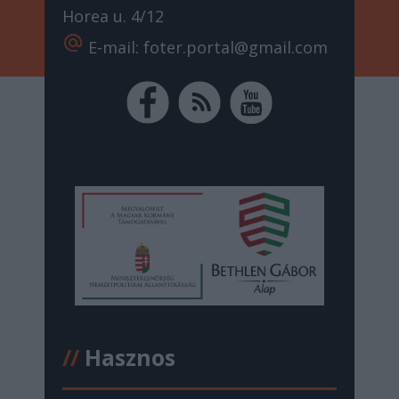
Horea u. 4/12
alternate_email
E-mail: foter.portal@gmail.com
//
Hasznos