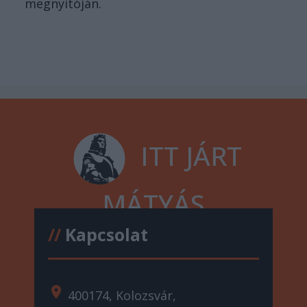
megnyitóján.
ITT JÁRT
MÁTYÁS
//
Kapcsolat
location_on
400174, Kolozsvár,