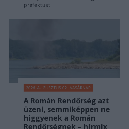
prefektust.
2026. AUGUSZTUS 02., VASÁRNAP
A Román Rendőrség azt
üzeni, semmiképpen ne
higgyenek a Román
Rendőrségnek – hírmix