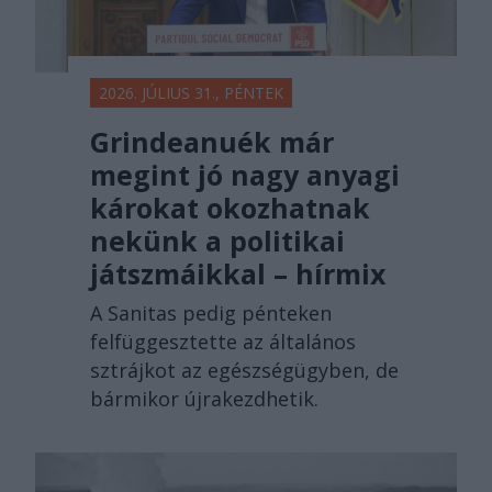
2026. JÚLIUS 31., PÉNTEK
Grindeanuék már
megint jó nagy anyagi
károkat okozhatnak
nekünk a politikai
játszmáikkal – hírmix
A Sanitas pedig pénteken
felfüggesztette az általános
sztrájkot az egészségügyben, de
bármikor újrakezdhetik.