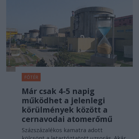
FŐTÉR
Már csak 4-5 napig
működhet a jelenlegi
körülmények között a
cernavodai atomerőmű
Százszázalékos kamatra adott
kölcsönt a letartóztatott uzsorás. Akár