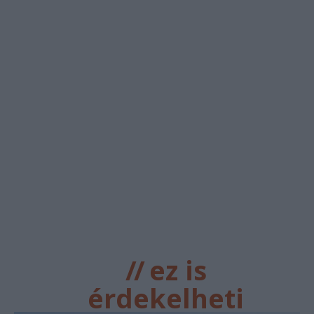
//
ez is
érdekelheti