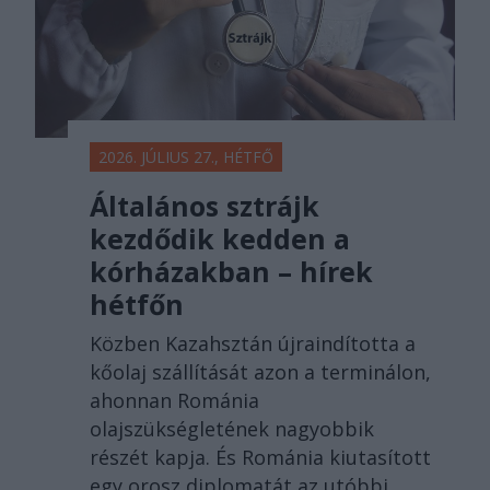
2026. JÚLIUS 27., HÉTFŐ
Általános sztrájk
kezdődik kedden a
kórházakban – hírek
hétfőn
Közben Kazahsztán újraindította a
kőolaj szállítását azon a terminálon,
ahonnan Románia
olajszükségletének nagyobbik
részét kapja. És Románia kiutasított
egy orosz diplomatát az utóbbi