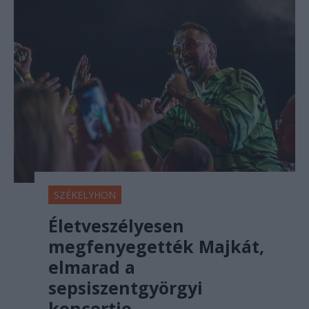
SZÉKELYHON
Életveszélyesen
megfenyegették Majkát,
elmarad a
sepsiszentgyörgyi
koncertje