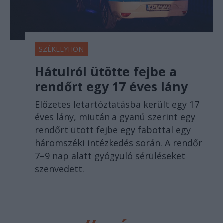
SZÉKELYHON
Hátulról ütötte fejbe a
rendőrt egy 17 éves lány
Előzetes letartóztatásba került egy 17
éves lány, miután a gyanú szerint egy
rendőrt ütött fejbe egy fabottal egy
háromszéki intézkedés során. A rendőr
7–9 nap alatt gyógyuló sérüléseket
szenvedett.