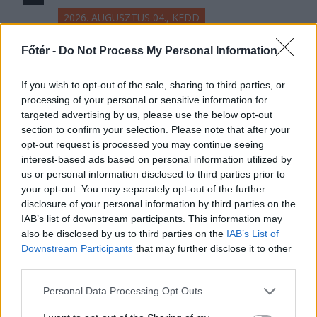
2026. AUGUSZTUS 04., KEDD
Egyelőre sikerült az
Főtér -
Do Not Process My Personal Information
országot még pár napra
If you wish to opt-out of the sale, sharing to third parties, or
kihúzni az
processing of your personal or sensitive information for
energiakátyúból…
targeted advertising by us, please use the below opt-out
section to confirm your selection. Please note that after your
… egy polgármester bemutat a
opt-out request is processed you may continue seeing
fogyasztás csökkentésére felszólító
interest-based ads based on personal information utilized by
ideiglenes miniszterelnöknek és
us or personal information disclosed to third parties prior to
your opt-out. You may separately opt-out of the further
égeti a villanyt… és nem tudtuk, mi
disclosure of your personal information by third parties on the
hiányzott: Victor Ponta új pártot
IAB’s list of downstream participants. This information may
alapít!
also be disclosed by us to third parties on the
IAB’s List of
Downstream Participants
that may further disclose it to other
third parties.
Personal Data Processing Opt Outs