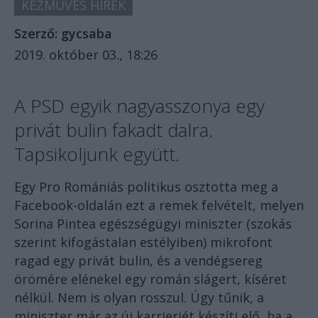
KÉZMŰVES HÍREK
Szerző:
gycsaba
2019. október 03., 18:26
A PSD egyik nagyasszonya egy
privát bulin fakadt dalra.
Tapsikoljunk együtt.
Egy Pro Romániás politikus osztotta meg a
Facebook-oldalán ezt a remek felvételt, melyen
Sorina Pintea egészségügyi miniszter (szokás
szerint kifogástalan estélyiben) mikrofont
ragad egy privát bulin, és a vendégsereg
örömére elénekel egy román slágert, kíséret
nélkül. Nem is olyan rosszul. Úgy tűnik, a
miniszter már az új karrierjét készíti elő, ha a