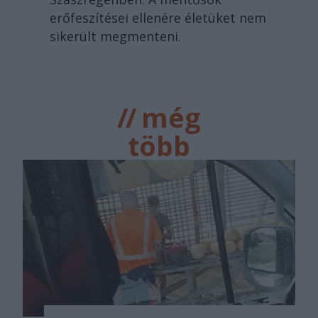
erőfeszítései ellenére életüket nem
sikerült megmenteni.
//
még
több
főtér.ro