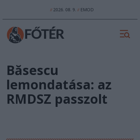
2026. 08. 9.
EMOD
//
//
Băsescu
lemondatása: az
RMDSZ passzolt