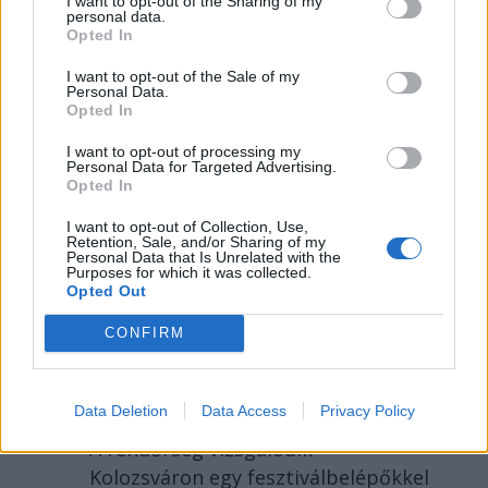
I want to opt-out of the Sharing of my
personal data.
Opted In
I want to opt-out of the Sale of my
Personal Data.
Opted In
I want to opt-out of processing my
Personal Data for Targeted Advertising.
Opted In
I want to opt-out of Collection, Use,
2026. AUGUSZTUS 07., PÉNTEK
Retention, Sale, and/or Sharing of my
Personal Data that Is Unrelated with the
Több száz embert
Purposes for which it was collected.
Opted Out
verhetett át Untold-
CONFIRM
belépőkkel egy
kolozsvári férfi – hírek
pénteken
Data Deletion
Data Access
Privacy Policy
A rendőrség vizsgálódik
Kolozsváron egy fesztiválbelépőkkel