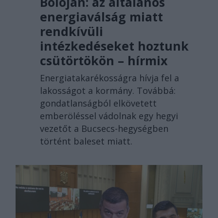
Bolojan: az általános
energiaválság miatt
rendkívüli
intézkedéseket hoztunk
csütörtökön – hírmix
Energiatakarékosságra hívja fel a
lakosságot a kormány. Továbbá:
gondatlanságból elkövetett
emberöléssel vádolnak egy hegyi
vezetőt a Bucsecs-hegységben
történt baleset miatt.