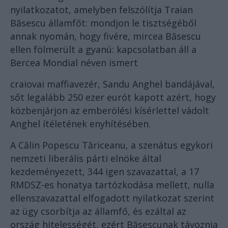
nyilatkozatot, amelyben felszólítja Traian
Băsescu államfőt: mondjon le tisztségéből
annak nyomán, hogy fivére, mircea Băsescu
ellen fölmerült a gyanú: kapcsolatban áll a
Bercea Mondial néven ismert
craiovai maffiavezér, Sandu Anghel bandájával,
sőt legalább 250 ezer eurót kapott azért, hogy
közbenjárjon az emberölési kísérlettel vádolt
Anghel ítéletének enyhítésében.
A Călin Popescu Tăriceanu, a szenátus egykori
nemzeti liberális párti elnöke által
kezdeményezett, 344 igen szavazattal, a 17
RMDSZ-es honatya tartózkodása mellett, nulla
ellenszavazattal elfogadott nyilatkozat szerint
az ügy csorbítja az államfő, és ezáltal az
ország hitelességét, ezért Băsescunak távoznia