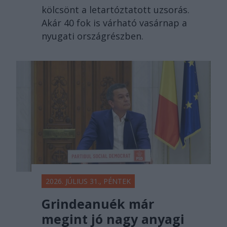
kölcsönt a letartóztatott uzsorás.
Akár 40 fok is várható vasárnap a
nyugati országrészben.
2026. JÚLIUS 31., PÉNTEK
Grindeanuék már
megint jó nagy anyagi