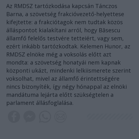
Az RMDSZ tartózkodása kapcsán Tánczos
Barna, a szövetség frakcióvezető-helyettese
kifejtette: a frakciótagok nem tudtak közös
álláspontot kialakítani arról, hogy Băsescu
államfő felelős testvére tetteiért, vagy sem,
ezért inkább tartózkodtak. Kelemen Hunor, az
RMDSZ elnöke még a voksolás előtt azt
mondta: a szövetség honatyái nem kapnak
központi ukázt, mindenki lelkiismerete szerint
voksolhat, mivel az államfő érintettségére
nincs bizonyíték, így négy hónappal az elnöki
mandátuma lejárta előtt szükségtelen a
parlament állásfoglalása.