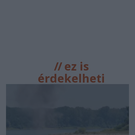
//
ez is
érdekelheti