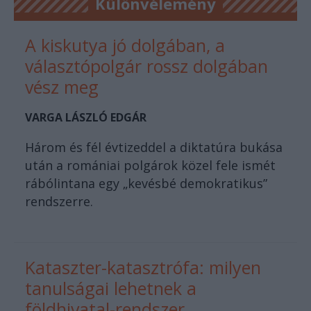
Különvélemény
A kiskutya jó dolgában, a
választópolgár rossz dolgában
vész meg
VARGA LÁSZLÓ EDGÁR
Három és fél évtizeddel a diktatúra bukása
után a romániai polgárok közel fele ismét
rábólintana egy „kevésbé demokratikus”
rendszerre.
Kataszter-katasztrófa: milyen
tanulságai lehetnek a
földhivatal-rendszer