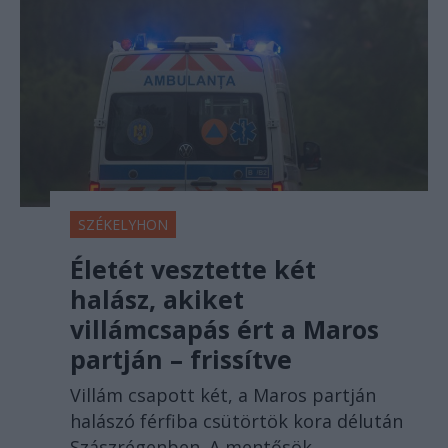
SZÉKELYHON
Életét vesztette két
halász, akiket
villámcsapás ért a Maros
partján – frissítve
Villám csapott két, a Maros partján
halászó férfiba csütörtök kora délután
Szászrégenben. A mentősök