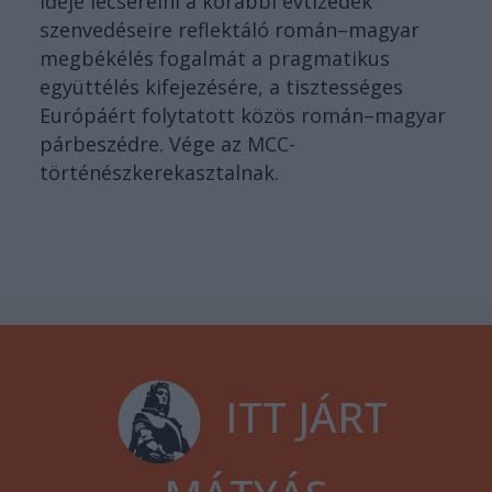
Ideje lecserélni a korábbi évtizedek
szenvedéseire reflektáló román–magyar
megbékélés fogalmát a pragmatikus
együttélés kifejezésére, a tisztességes
Európáért folytatott közös román–magyar
párbeszédre. Vége az MCC-
történészkerekasztalnak.
ITT JÁRT