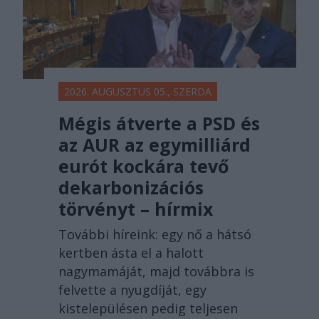
2026. AUGUSZTUS 05., SZERDA
Mégis átverte a PSD és
az AUR az egymilliárd
eurót kockára tevő
dekarbonizációs
törvényt – hírmix
További híreink: egy nő a hátsó
kertben ásta el a halott
nagymamáját, majd továbbra is
felvette a nyugdíját, egy
kistelepülésen pedig teljesen