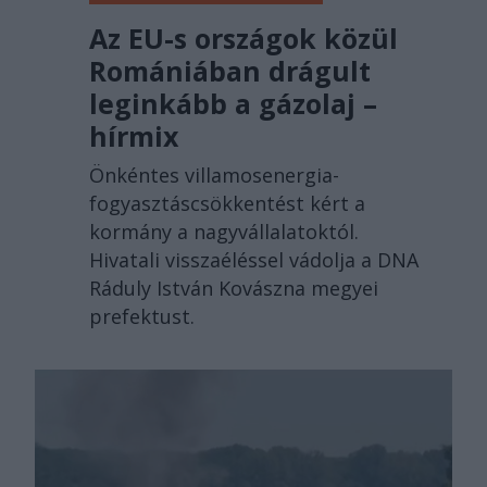
Az EU-s országok közül
Romániában drágult
leginkább a gázolaj –
hírmix
Önkéntes villamosenergia-
fogyasztáscsökkentést kért a
kormány a nagyvállalatoktól.
Hivatali visszaéléssel vádolja a DNA
Ráduly István Kovászna megyei
prefektust.