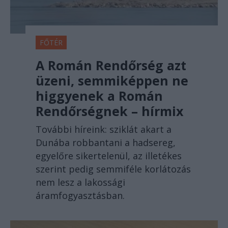
FŐTÉR
A Román Rendőrség azt
üzeni, semmiképpen ne
higgyenek a Román
Rendőrségnek – hírmix
További híreink: sziklát akart a
Dunába robbantani a hadsereg,
egyelőre sikertelenül, az illetékes
szerint pedig semmiféle korlátozás
nem lesz a lakossági
áramfogyasztásban.