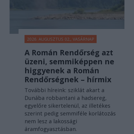
2026. AUGUSZTUS 02., VASÁRNAP
A Román Rendőrség azt
üzeni, semmiképpen ne
higgyenek a Román
Rendőrségnek – hírmix
További híreink: sziklát akart a
Dunába robbantani a hadsereg,
egyelőre sikertelenül, az illetékes
szerint pedig semmiféle korlátozás
nem lesz a lakossági
áramfogyasztásban.