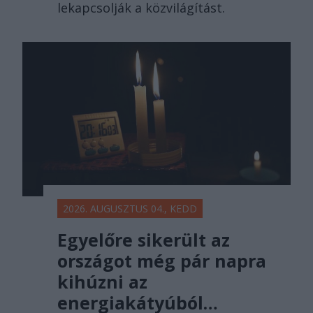
lekapcsolják a közvilágítást.
2026. AUGUSZTUS 04., KEDD
Egyelőre sikerült az
országot még pár napra
kihúzni az
energiakátyúból…