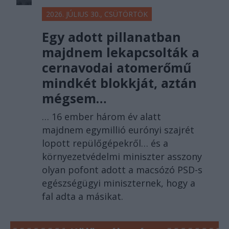
2026. JÚLIUS 30., CSÜTÖRTÖK
Egy adott pillanatban
majdnem lekapcsolták a
cernavodai atomerőmű
mindkét blokkját, aztán
mégsem…
… 16 ember három év alatt
majdnem egymillió eurónyi szajrét
lopott repülőgépekről… és a
környezetvédelmi miniszter asszony
olyan pofont adott a macsózó PSD-s
egészségügyi miniszternek, hogy a
fal adta a másikat.