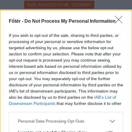
2026. AUGUSZTUS 08., SZOMBAT
Beteg kisgyermeket
Főtér -
Do Not Process My Personal Information
szállított a mentős,
amikor megállt dinnyét
If you wish to opt-out of the sale, sharing to third parties, or
processing of your personal or sensitive information for
vásárolni az út szélén –
targeted advertising by us, please use the below opt-out
hírmix
section to confirm your selection. Please note that after your
opt-out request is processed you may continue seeing
Rohamtempóban kellene
interest-based ads based on personal information utilized by
felgyorsítania az államnak az
us or personal information disclosed to third parties prior to
energiatároló kapacitását, ha nem
your opt-out. You may separately opt-out of the further
disclosure of your personal information by third parties on the
akar blackoutot a közeljövőben.
IAB’s list of downstream participants. This information may
Románia légtere felől érkező drón
also be disclosed by us to third parties on the
IAB’s List of
robbant fel Bulgáriában, nem
Downstream Participants
that may further disclose it to other
messze a határtól.
third parties.
Personal Data Processing Opt Outs