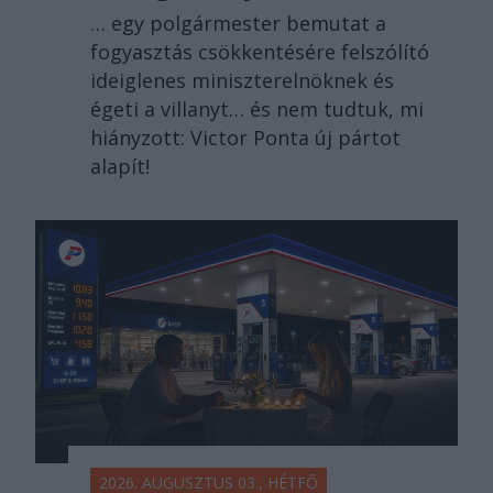
… egy polgármester bemutat a
fogyasztás csökkentésére felszólító
ideiglenes miniszterelnöknek és
égeti a villanyt… és nem tudtuk, mi
hiányzott: Victor Ponta új pártot
alapít!
2026. AUGUSZTUS 03., HÉTFŐ