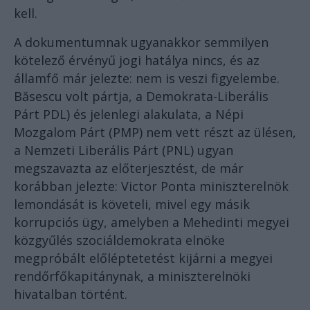
kell.
A dokumentumnak ugyanakkor semmilyen
kötelező érvényű jogi hatálya nincs, és az
államfő már jelezte: nem is veszi figyelembe.
Băsescu volt pártja, a Demokrata-Liberális
Párt PDL) és jelenlegi alakulata, a Népi
Mozgalom Párt (PMP) nem vett részt az ülésen,
a Nemzeti Liberális Párt (PNL) ugyan
megszavazta az előterjesztést, de már
korábban jelezte: Victor Ponta miniszterelnök
lemondását is követeli, mivel egy másik
korrupciós ügy, amelyben a Mehedinti megyei
közgyűlés szociáldemokrata elnöke
megpróbált előléptetetést kijárni a megyei
rendőrfőkapitánynak, a miniszterelnöki
hivatalban történt.