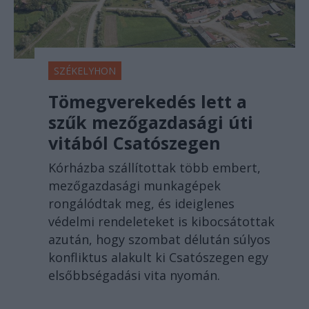
SZÉKELYHON
Tömegverekedés lett a
szűk mezőgazdasági úti
vitából Csatószegen
Kórházba szállítottak több embert,
mezőgazdasági munkagépek
rongálódtak meg, és ideiglenes
védelmi rendeleteket is kibocsátottak
azután, hogy szombat délután súlyos
konfliktus alakult ki Csatószegen egy
elsőbbségadási vita nyomán.