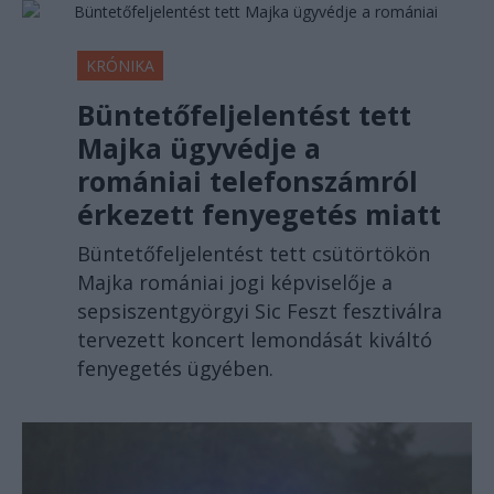
KRÓNIKA
Büntetőfeljelentést tett
Majka ügyvédje a
romániai telefonszámról
érkezett fenyegetés miatt
Büntetőfeljelentést tett csütörtökön
Majka romániai jogi képviselője a
sepsiszentgyörgyi Sic Feszt fesztiválra
tervezett koncert lemondását kiváltó
fenyegetés ügyében.