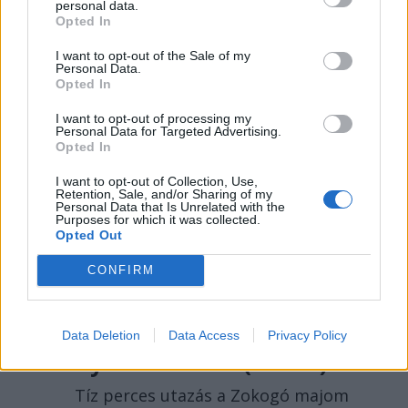
rendezvényt és milyen útvonalon
personal data.
Opted In
közlekednének Erdélyben.
I want to opt-out of the Sale of my
Personal Data.
Opted In
//
még
I want to opt-out of processing my
Personal Data for Targeted Advertising.
Opted In
több
I want to opt-out of Collection, Use,
főtér.ro
Retention, Sale, and/or Sharing of my
Personal Data that Is Unrelated with the
Purposes for which it was collected.
Opted Out
2023. JANUÁR 02., HÉTFŐ
CONFIRM
Bálint Tibor, akivel
együtt nevethetünk
önmagunkon és a saját
Data Deletion
Data Access
Privacy Policy
nyomorunkon (VIDEÓ)
Tíz perces utazás a Zokogó majom