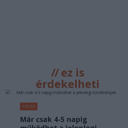
//
ez is
érdekelheti
FŐTÉR
Már csak 4-5 napig
működhet a jelenlegi