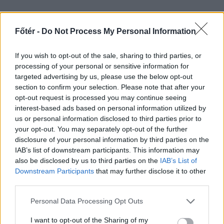
Főtér -
Do Not Process My Personal Information
SZÉKELYHON
If you wish to opt-out of the sale, sharing to third parties, or
Életveszélyesen
processing of your personal or sensitive information for
targeted advertising by us, please use the below opt-out
megfenyegették Majkát,
section to confirm your selection. Please note that after your
elmarad a
opt-out request is processed you may continue seeing
interest-based ads based on personal information utilized by
sepsiszentgyörgyi
us or personal information disclosed to third parties prior to
koncertje
your opt-out. You may separately opt-out of the further
disclosure of your personal information by third parties on the
Életveszélyes fenyegetést kapott
IAB’s list of downstream participants. This information may
Majka, ezért elmarad a
also be disclosed by us to third parties on the
IAB’s List of
Downstream Participants
that may further disclose it to other
sepsiszentgyörgyi koncertje. Az előadó
third parties.
közösségi oldalán azt írta,
ismeretlenek azt is tudják, hol
Personal Data Processing Opt Outs
szállnának meg, kik biztosítanák a
I want to opt-out of the Sharing of my