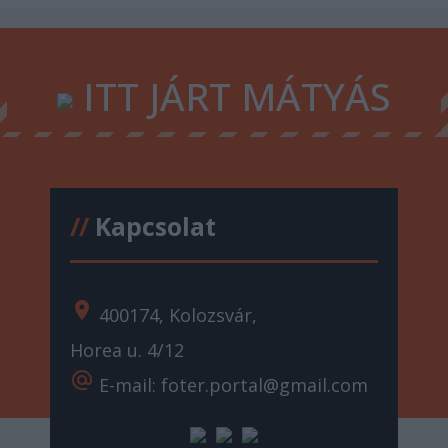
ITT JÁRT MÁTYÁS
//
Kapcsolat
location_on
400174, Kolozsvár,
Horea u. 4/12
alternate_email
E-mail: foter.portal@gmail.com