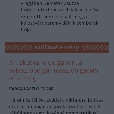
világában Demeter Zsuzsa
irodalomtörténésszel. Kilencven éve
született, húsz éve halt meg a
kolozsvári peremvidéki kisemberek
írója.
Különvélemény
A kiskutya jó dolgában, a
választópolgár rossz dolgában
vész meg
VARGA LÁSZLÓ EDGÁR
Három és fél évtizeddel a diktatúra bukása
után a romániai polgárok közel fele ismét
rábólintana egy „kevésbé demokratikus”