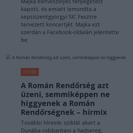
Majka életveszélyes fenyegetést
kapott, és emiatt lemondta a
sepsiszentgyörgyi SIC Fesztre
tervezett koncertjét. Majka ezt
szerdán a Facebook-oldalán jelentette
be.
FŐTÉR
A Román Rendőrség azt
üzeni, semmiképpen ne
higgyenek a Román
Rendőrségnek – hírmix
További híreink: sziklát akart a
Dunába robbantani a hadsereg,