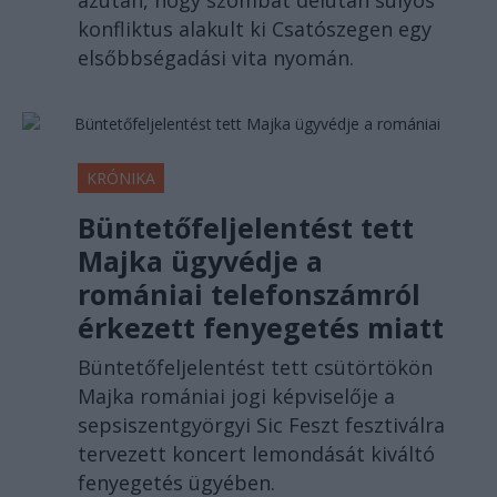
azután, hogy szombat délután súlyos
konfliktus alakult ki Csatószegen egy
elsőbbségadási vita nyomán.
KRÓNIKA
Büntetőfeljelentést tett
Majka ügyvédje a
romániai telefonszámról
érkezett fenyegetés miatt
Büntetőfeljelentést tett csütörtökön
Majka romániai jogi képviselője a
sepsiszentgyörgyi Sic Feszt fesztiválra
tervezett koncert lemondását kiváltó
fenyegetés ügyében.