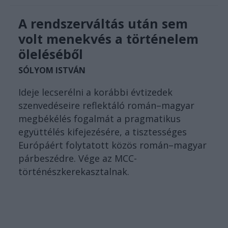
A rendszerváltás után sem
volt menekvés a történelem
öleléséből
SÓLYOM ISTVÁN
Ideje lecserélni a korábbi évtizedek
szenvedéseire reflektáló román–magyar
megbékélés fogalmát a pragmatikus
együttélés kifejezésére, a tisztességes
Európáért folytatott közös román–magyar
párbeszédre. Vége az MCC-
történészkerekasztalnak.