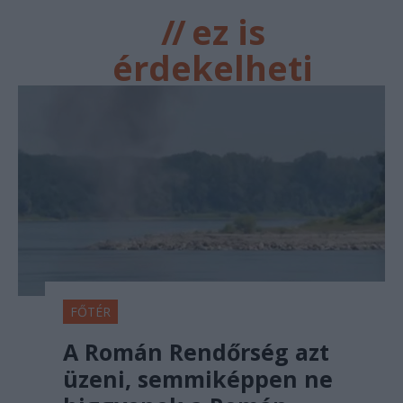
//
ez is
érdekelheti
FŐTÉR
A Román Rendőrség azt
üzeni, semmiképpen ne