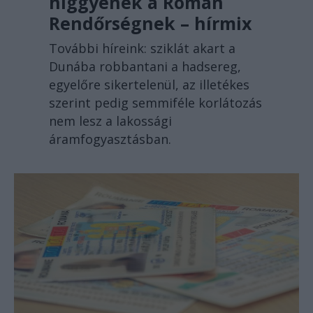
higgyenek a Román
Rendőrségnek – hírmix
További híreink: sziklát akart a
Dunába robbantani a hadsereg,
egyelőre sikertelenül, az illetékes
szerint pedig semmiféle korlátozás
nem lesz a lakossági
áramfogyasztásban.