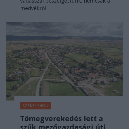
vadásszal beszélgettünk, nemcsak a
medvékről.
SZÉKELYHON
Tömegverekedés lett a
szűk mezőgazdasági úti