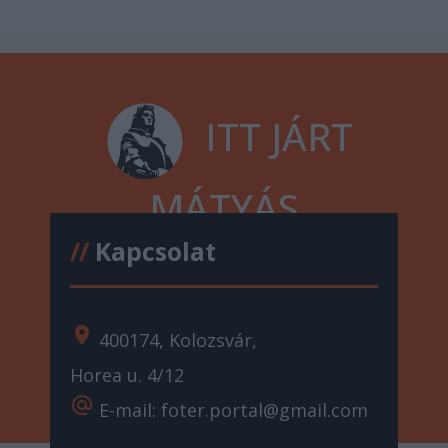
ITT JÁRT
MÁTYÁS
//
Kapcsolat
location_on
400174, Kolozsvár,
Horea u. 4/12
alternate_email
E-mail: foter.portal@gmail.com