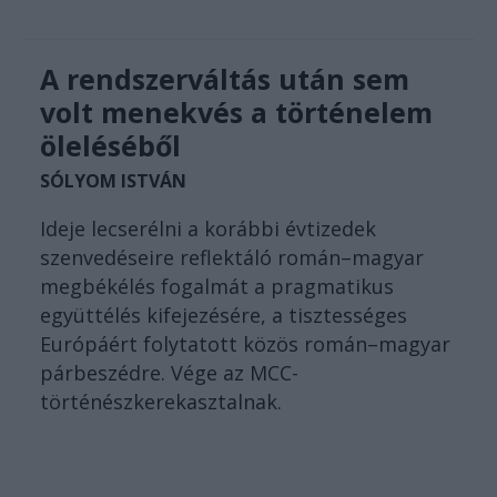
A rendszerváltás után sem
volt menekvés a történelem
öleléséből
SÓLYOM ISTVÁN
Ideje lecserélni a korábbi évtizedek
szenvedéseire reflektáló román–magyar
megbékélés fogalmát a pragmatikus
együttélés kifejezésére, a tisztességes
Európáért folytatott közös román–magyar
párbeszédre. Vége az MCC-
történészkerekasztalnak.