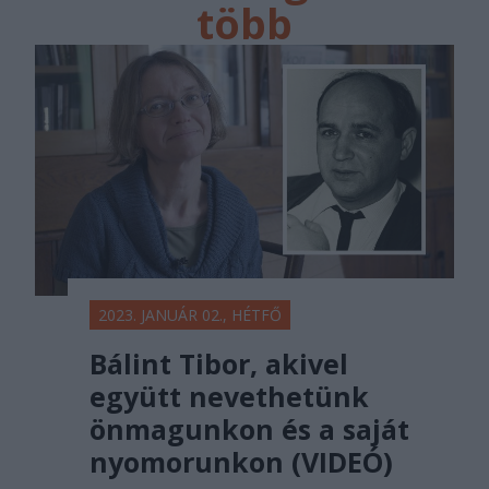
több
főtér.ro
2023. JANUÁR 02., HÉTFŐ
Bálint Tibor, akivel
együtt nevethetünk
önmagunkon és a saját
nyomorunkon (VIDEÓ)