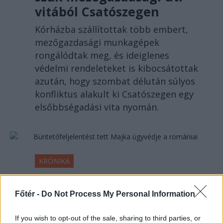
vitából Csatószegen
Kórházba szállítottak több embert,
mezőgazdasági munkagépek
rongálódtak meg, és ideiglenes
védelmi rendeleteket is kibocsátottak
azután, hogy szombat délután súlyos
konfliktus alakult ki Csatószegen egy
elsőbbségadási vita nyomán.
KRÓNIKA
Büntetőfeljelentést tett
Főtér -
Do Not Process My Personal Information
Majka ügyvédje a
romániai telefonszámról
If you wish to opt-out of the sale, sharing to third parties, or