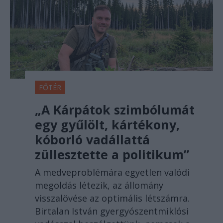
FŐTÉR
„A Kárpátok szimbólumát
egy gyűlölt, kártékony,
kóborló vadállattá
züllesztette a politikum”
A medveproblémára egyetlen valódi
megoldás létezik, az állomány
visszalövése az optimális létszámra.
Birtalan István gyergyószentmiklósi