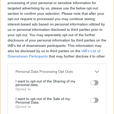
érkezett fenyegetés miatt
processing of your personal or sensitive information for
targeted advertising by us, please use the below opt-out
Büntetőfeljelentést tett csütörtökön
section to confirm your selection. Please note that after your
Majka romániai jogi képviselője a
opt-out request is processed you may continue seeing
sepsiszentgyörgyi Sic Feszt fesztiválra
interest-based ads based on personal information utilized by
us or personal information disclosed to third parties prior to
tervezett koncert lemondását kiváltó
your opt-out. You may separately opt-out of the further
fenyegetés ügyében.
disclosure of your personal information by third parties on the
IAB’s list of downstream participants. This information may
also be disclosed by us to third parties on the
IAB’s List of
Downstream Participants
that may further disclose it to other
third parties.
Personal Data Processing Opt Outs
I want to opt-out of the Sharing of my
personal data.
Opted In
I want to opt-out of the Sale of my
Personal Data.
Opted In