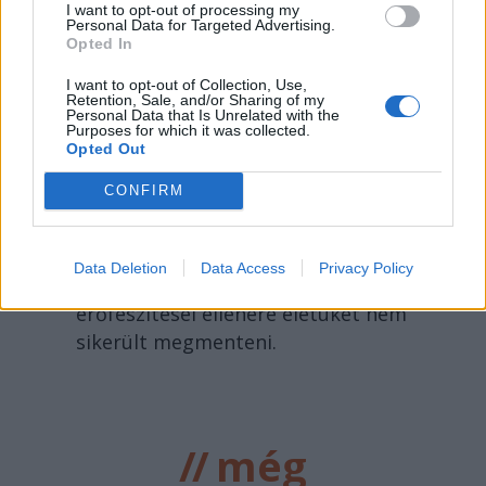
I want to opt-out of processing my
Personal Data for Targeted Advertising.
SZÉKELYHON
Opted In
Életét vesztette két
I want to opt-out of Collection, Use,
Retention, Sale, and/or Sharing of my
Personal Data that Is Unrelated with the
halász, akiket
Purposes for which it was collected.
villámcsapás ért a Maros
Opted Out
partján – frissítve
CONFIRM
Villám csapott két, a Maros partján
halászó férfiba csütörtök kora délután
Data Deletion
Data Access
Privacy Policy
Szászrégenben. A mentősök
erőfeszítései ellenére életüket nem
sikerült megmenteni.
//
még