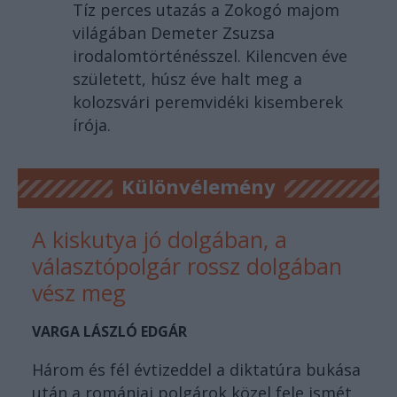
Tíz perces utazás a Zokogó majom
világában Demeter Zsuzsa
irodalomtörténésszel. Kilencven éve
született, húsz éve halt meg a
kolozsvári peremvidéki kisemberek
írója.
Különvélemény
A kiskutya jó dolgában, a
választópolgár rossz dolgában
vész meg
VARGA LÁSZLÓ EDGÁR
Három és fél évtizeddel a diktatúra bukása
után a romániai polgárok közel fele ismét