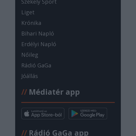
Székely Sport
Liget
Krónika
Bihari Napló
Erdélyi Napló
Nőileg
Rádió GaGa
Jóállás
//
Médiatér app
//
Rádió GaGa app