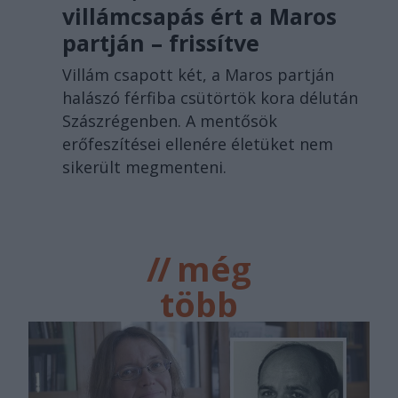
villámcsapás ért a Maros
partján – frissítve
Villám csapott két, a Maros partján
halászó férfiba csütörtök kora délután
Szászrégenben. A mentősök
erőfeszítései ellenére életüket nem
sikerült megmenteni.
//
még
több
főtér.ro