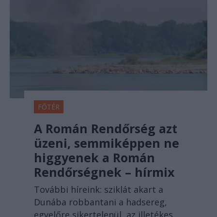
FŐTÉR
A Román Rendőrség azt
üzeni, semmiképpen ne
higgyenek a Román
Rendőrségnek – hírmix
További híreink: sziklát akart a
Dunába robbantani a hadsereg,
egyelőre sikertelenül, az illetékes