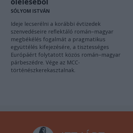
öleléséből
SÓLYOM ISTVÁN
Ideje lecserélni a korábbi évtizedek
szenvedéseire reflektáló román–magyar
megbékélés fogalmát a pragmatikus
együttélés kifejezésére, a tisztességes
Európáért folytatott közös román–magyar
párbeszédre. Vége az MCC-
történészkerekasztalnak.