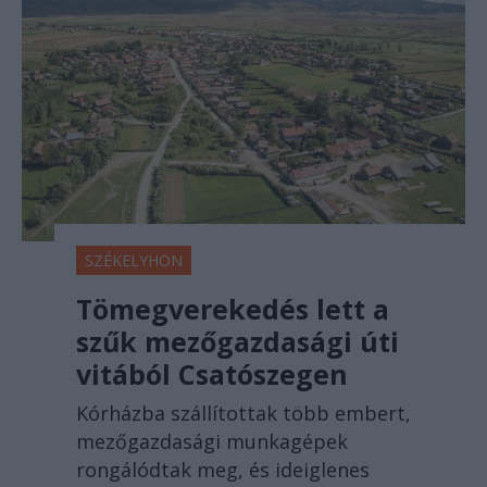
SZÉKELYHON
Tömegverekedés lett a
szűk mezőgazdasági úti
vitából Csatószegen
Kórházba szállítottak több embert,
mezőgazdasági munkagépek
rongálódtak meg, és ideiglenes