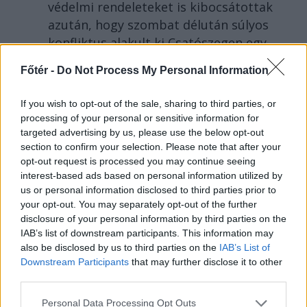
védelmi rendeleteket is kibocsátottak
azután, hogy szombat délután súlyos
konfliktus alakult ki Csatószegen egy
elsőbbségadási vita nyomán.
Főtér -
Do Not Process My Personal Information
If you wish to opt-out of the sale, sharing to third parties, or
processing of your personal or sensitive information for
targeted advertising by us, please use the below opt-out
KRÓNIKA
section to confirm your selection. Please note that after your
Büntetőfeljelentést tett
opt-out request is processed you may continue seeing
interest-based ads based on personal information utilized by
Majka ügyvédje a
us or personal information disclosed to third parties prior to
romániai telefonszámról
your opt-out. You may separately opt-out of the further
disclosure of your personal information by third parties on the
érkezett fenyegetés miatt
IAB’s list of downstream participants. This information may
also be disclosed by us to third parties on the
IAB’s List of
Büntetőfeljelentést tett csütörtökön
Downstream Participants
that may further disclose it to other
Majka romániai jogi képviselője a
third parties.
sepsiszentgyörgyi Sic Feszt fesztiválra
tervezett koncert lemondását kiváltó
Personal Data Processing Opt Outs