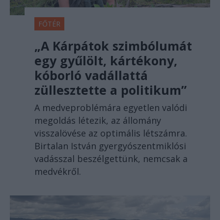
FŐTÉR
„A Kárpátok szimbólumát
egy gyűlölt, kártékony,
kóborló vadállattá
züllesztette a politikum”
A medveproblémára egyetlen valódi
megoldás létezik, az állomány
visszalövése az optimális létszámra.
Birtalan István gyergyószentmiklósi
vadásszal beszélgettünk, nemcsak a
medvékről.