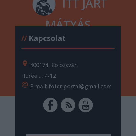
ITT JÁRT
MÁTYÁS
//
Kapcsolat
location_on
400174, Kolozsvár,
Horea u. 4/12
alternate_email
E-mail: foter.portal@gmail.com