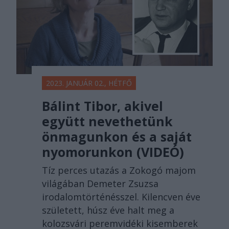
2023. JANUÁR 02., HÉTFŐ
Bálint Tibor, akivel
együtt nevethetünk
önmagunkon és a saját
nyomorunkon (VIDEÓ)
Tíz perces utazás a Zokogó majom
világában Demeter Zsuzsa
irodalomtörténésszel. Kilencven éve
született, húsz éve halt meg a
kolozsvári peremvidéki kisemberek