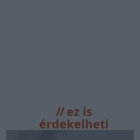
//
ez is
érdekelheti