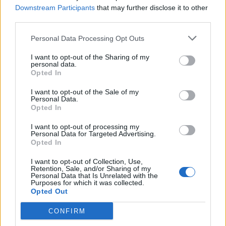
védelmi rendeleteket is kibocsátottak
Downstream Participants
that may further disclose it to other
azután, hogy szombat délután súlyos
third parties.
konfliktus alakult ki Csatószegen egy
Personal Data Processing Opt Outs
elsőbbségadási vita nyomán.
I want to opt-out of the Sharing of my
personal data.
Opted In
I want to opt-out of the Sale of my
KRÓNIKA
Personal Data.
Opted In
Büntetőfeljelentést tett
I want to opt-out of processing my
Majka ügyvédje a
Personal Data for Targeted Advertising.
Opted In
romániai telefonszámról
érkezett fenyegetés miatt
I want to opt-out of Collection, Use,
Retention, Sale, and/or Sharing of my
Personal Data that Is Unrelated with the
Büntetőfeljelentést tett csütörtökön
Purposes for which it was collected.
Opted Out
Majka romániai jogi képviselője a
sepsiszentgyörgyi Sic Feszt fesztiválra
CONFIRM
tervezett koncert lemondását kiváltó