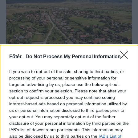
Főtér -
Do Not Process My Personal Information
If you wish to opt-out of the sale, sharing to third parties, or
SZÉKELYHON
processing of your personal or sensitive information for
Tömegverekedés lett a
targeted advertising by us, please use the below opt-out
section to confirm your selection. Please note that after your
szűk mezőgazdasági úti
opt-out request is processed you may continue seeing
vitából Csatószegen
interest-based ads based on personal information utilized by
us or personal information disclosed to third parties prior to
Kórházba szállítottak több embert,
your opt-out. You may separately opt-out of the further
mezőgazdasági munkagépek
disclosure of your personal information by third parties on the
IAB’s list of downstream participants. This information may
rongálódtak meg, és ideiglenes
also be disclosed by us to third parties on the
IAB’s List of