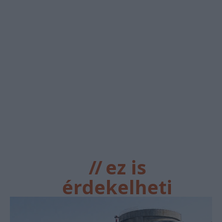
//
ez is
érdekelheti