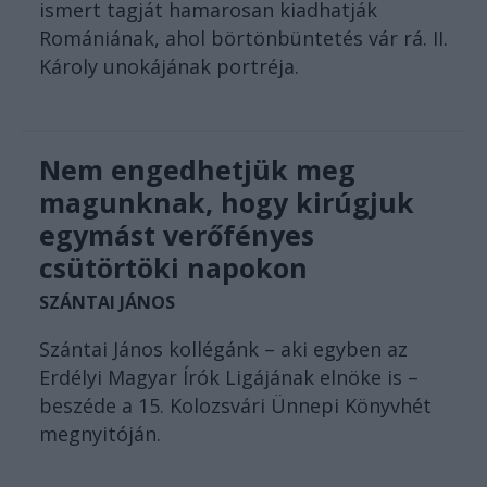
ismert tagját hamarosan kiadhatják
Romániának, ahol börtönbüntetés vár rá. II.
Károly unokájának portréja.
Nem engedhetjük meg
magunknak, hogy kirúgjuk
egymást verőfényes
csütörtöki napokon
SZÁNTAI JÁNOS
Szántai János kollégánk – aki egyben az
Erdélyi Magyar Írók Ligájának elnöke is –
beszéde a 15. Kolozsvári Ünnepi Könyvhét
megnyitóján.