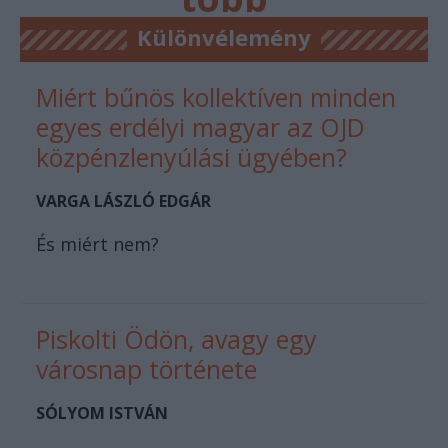
főtér.ro
Különvélemény
Miért bűnös kollektíven minden
egyes erdélyi magyar az OJD
közpénzlenyúlási ügyében?
VARGA LÁSZLÓ EDGÁR
És miért nem?
Piskolti Ödön, avagy egy
városnap története
SÓLYOM ISTVÁN