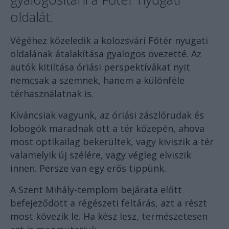
oldalát.
Végéhez közeledik a kolozsvári Főtér nyugati
oldalának átalakítása gyalogos övezetté. Az
autók kitiltása óriási perspektívákat nyit
nemcsak a szemnek, hanem a különféle
térhasználatnak is.
Kíváncsiak vagyunk, az óriási zászlórudak és
lobogók maradnak ott a tér közepén, ahova
most optikailag bekerültek, vagy kiviszik a tér
valamelyik új szélére, vagy végleg elviszik
innen. Persze van egy erős tippünk.
A Szent Mihály-templom bejárata előtt
befejeződött a régészeti feltárás, azt a részt
most kövezik le. Ha kész lesz, természetesen