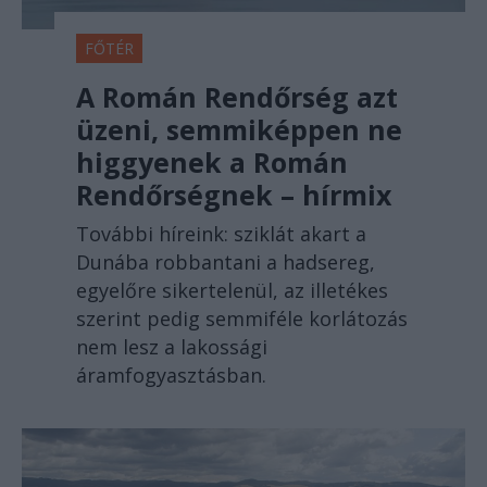
FŐTÉR
A Román Rendőrség azt
üzeni, semmiképpen ne
higgyenek a Román
Rendőrségnek – hírmix
További híreink: sziklát akart a
Dunába robbantani a hadsereg,
egyelőre sikertelenül, az illetékes
szerint pedig semmiféle korlátozás
nem lesz a lakossági
áramfogyasztásban.