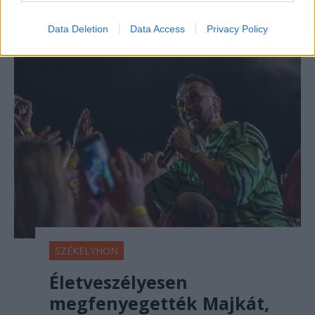
fenyegetés ügyében.
Data Deletion
Data Access
Privacy Policy
SZÉKELYHON
Életveszélyesen
megfenyegették Majkát,