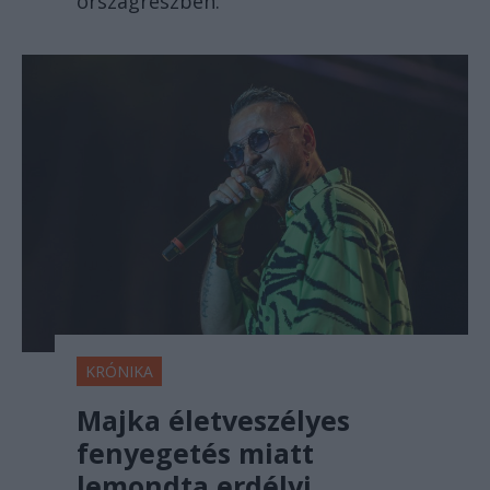
országrészben.
KRÓNIKA
Majka életveszélyes
fenyegetés miatt
lemondta erdélyi