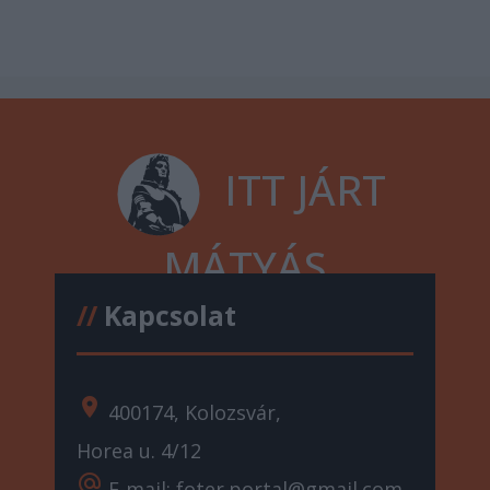
ITT JÁRT
MÁTYÁS
//
Kapcsolat
location_on
400174, Kolozsvár,
Horea u. 4/12
alternate_email
E-mail: foter.portal@gmail.com