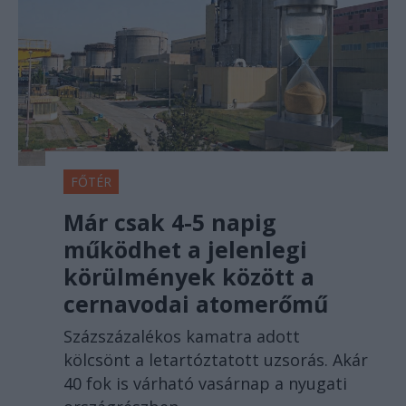
FŐTÉR
Már csak 4-5 napig
működhet a jelenlegi
körülmények között a
cernavodai atomerőmű
Százszázalékos kamatra adott
kölcsönt a letartóztatott uzsorás. Akár
40 fok is várható vasárnap a nyugati