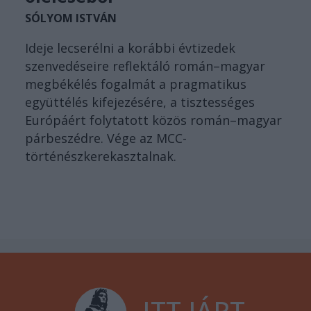
SÓLYOM ISTVÁN
Ideje lecserélni a korábbi évtizedek
szenvedéseire reflektáló román–magyar
megbékélés fogalmát a pragmatikus
együttélés kifejezésére, a tisztességes
Európáért folytatott közös román–magyar
párbeszédre. Vége az MCC-
történészkerekasztalnak.
ITT JÁRT