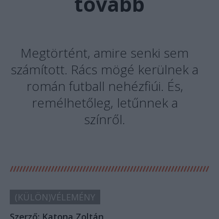
tovább
Megtörtént, amire senki sem
számított. Rács mögé kerülnek a
román futball nehézfiúi. És,
remélhetőleg, letűnnek a
színről.
(KÜLÖN)VÉLEMÉNY
Szerző:
Katona Zoltán