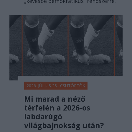
„kevésbé demokratikus” rendszerre.
2026. JÚLIUS 23., CSÜTÖRTÖK
Mi marad a néző
térfelén a 2026-os
labdarúgó
világbajnokság után?