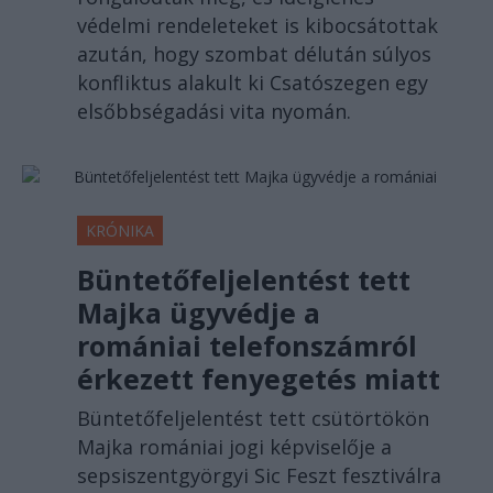
védelmi rendeleteket is kibocsátottak
azután, hogy szombat délután súlyos
konfliktus alakult ki Csatószegen egy
elsőbbségadási vita nyomán.
KRÓNIKA
Büntetőfeljelentést tett
Majka ügyvédje a
romániai telefonszámról
érkezett fenyegetés miatt
Büntetőfeljelentést tett csütörtökön
Majka romániai jogi képviselője a
sepsiszentgyörgyi Sic Feszt fesztiválra