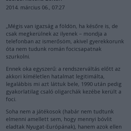
2014. március 06., 07:27
„Mégis van igazság a földön, ha későre is, de
csak megkerülnek az ilyenek – mondja a
telefonban az ismerősöm, akivel gyerekkorunk
óta nem tudunk román focicsapatnak
szurkolni.
Ennek oka egyszerű: a rendszerváltás előtt az
akkori kíméletlen hatalmat legitimálta,
legalábbis mi azt láttuk bele, 1990 után pedig
gyakorlatilag csaló oligarchák kezébe került a
foci.
Soha nem a játékosok (habár nem tudtunk
elmenni amellett sem, hogy mennyi bóvlit
eladtak Nyugat-Európának), hanem azok ellen