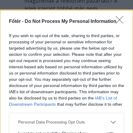
magunknak a felelőtlen pazarlást? A
jelek szerint többé már nem.
Főtér -
Do Not Process My Personal Information
If you wish to opt-out of the sale, sharing to third parties, or
processing of your personal or sensitive information for
targeted advertising by us, please use the below opt-out
section to confirm your selection. Please note that after your
opt-out request is processed you may continue seeing
interest-based ads based on personal information utilized by
us or personal information disclosed to third parties prior to
your opt-out. You may separately opt-out of the further
disclosure of your personal information by third parties on the
IAB’s list of downstream participants. This information may
2026. AUGUSZTUS 03., HÉTFŐ
also be disclosed by us to third parties on the
IAB’s List of
Downstream Participants
that may further disclose it to other
Amikor a párhuzamos
third parties.
valóságok találkoznak
egy hegyi legelőn
Personal Data Processing Opt Outs