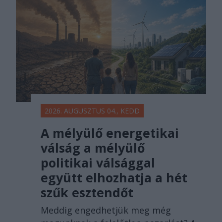
2026. AUGUSZTUS 04., KEDD
A mélyülő energetikai
válság a mélyülő
politikai válsággal
együtt elhozhatja a hét
szűk esztendőt
Meddig engedhetjük meg még