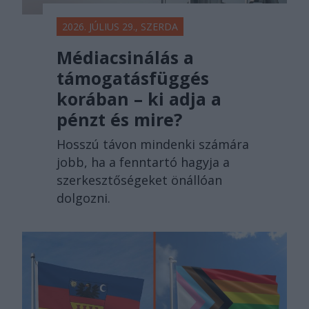
2026. JÚLIUS 29., SZERDA
Médiacsinálás a
támogatásfüggés
korában – ki adja a
pénzt és mire?
Hosszú távon mindenki számára
jobb, ha a fenntartó hagyja a
szerkesztőségeket önállóan
dolgozni.