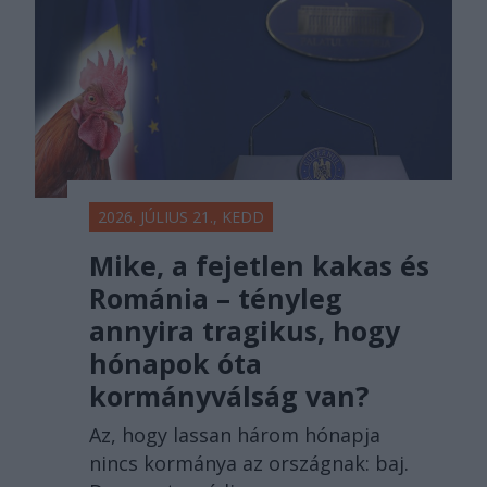
2026. JÚLIUS 21., KEDD
Mike, a fejetlen kakas és
Románia – tényleg
annyira tragikus, hogy
hónapok óta
kormányválság van?
Az, hogy lassan három hónapja
nincs kormánya az országnak: baj.