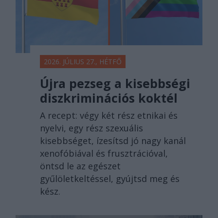
2026. JÚLIUS 27., HÉTFŐ
Újra pezseg a kisebbségi
diszkriminációs koktél
A recept: végy két rész etnikai és
nyelvi, egy rész szexuális
kisebbséget, ízesítsd jó nagy kanál
xenofóbiával és frusztrációval,
öntsd le az egészet
gyűlöletkeltéssel, gyújtsd meg és
kész.