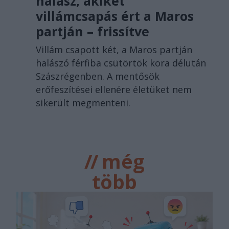
halász, akiket
villámcsapás ért a Maros
partján – frissítve
Villám csapott két, a Maros partján
halászó férfiba csütörtök kora délután
Szászrégenben. A mentősök
erőfeszítései ellenére életüket nem
sikerült megmenteni.
//
még
több
főtér.ro