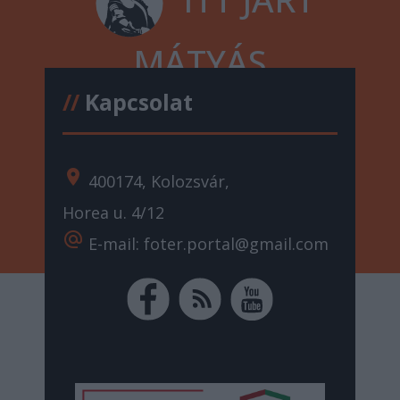
MÁTYÁS
//
Kapcsolat
location_on
400174, Kolozsvár,
Horea u. 4/12
alternate_email
E-mail: foter.portal@gmail.com