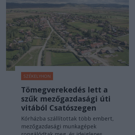
SZÉKELYHON
Tömegverekedés lett a
szűk mezőgazdasági úti
vitából Csatószegen
Kórházba szállítottak több embert,
mezőgazdasági munkagépek
rongálódtak meg, és ideiglenes