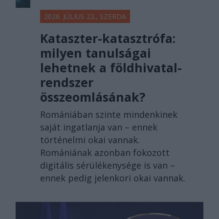
2026. JÚLIUS 22., SZERDA
Kataszter-katasztrófa:
milyen tanulságai
lehetnek a földhivatal-
rendszer
összeomlásának?
Romániában szinte mindenkinek
saját ingatlanja van – ennek
történelmi okai vannak.
Romániának azonban fokozott
digitális sérülékenysége is van –
ennek pedig jelenkori okai vannak.