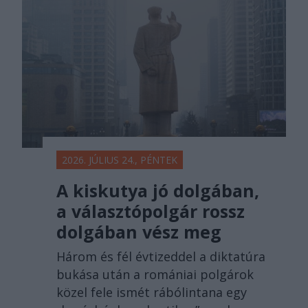
2026. JÚLIUS 24., PÉNTEK
A kiskutya jó dolgában,
a választópolgár rossz
dolgában vész meg
Három és fél évtizeddel a diktatúra
bukása után a romániai polgárok
közel fele ismét rábólintana egy