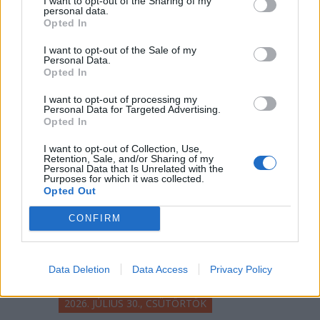
I want to opt-out of the Sharing of my
A városi ember hőkupola idején
personal data.
igyekszik felhúzódni a hegyekbe, ha
Opted In
nem kedveli a mediterrán
I want to opt-out of the Sale of my
éghajlatot. Ahonnan a helyiek
Personal Data.
Opted In
bármit megadnának, ha
elmehetnének a világon bárhova.
I want to opt-out of processing my
Personal Data for Targeted Advertising.
Opted In
I want to opt-out of Collection, Use,
Retention, Sale, and/or Sharing of my
Personal Data that Is Unrelated with the
Purposes for which it was collected.
Opted Out
CONFIRM
Data Deletion
Data Access
Privacy Policy
2026. JÚLIUS 30., CSÜTÖRTÖK