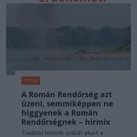
FŐTÉR
A Román Rendőrség azt
üzeni, semmiképpen ne
higgyenek a Román
Rendőrségnek – hírmix
További híreink: sziklát akart a