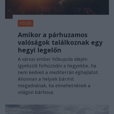
FŐTÉR
Amikor a párhuzamos
valóságok találkoznak egy
hegyi legelőn
A városi ember hőkupola idején
igyekszik felhúzódni a hegyekbe, ha
nem kedveli a mediterrán éghajlatot.
Ahonnan a helyiek bármit
megadnának, ha elmehetnének a
világon bárhova.