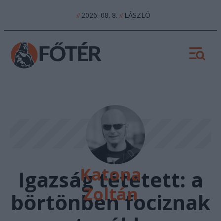
2026. 08. 8.
LÁSZLÓ
//
//
Katona
Igazság tétetett: a
Zoltán
börtönben fociznak