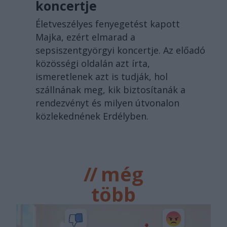
koncertje
Életveszélyes fenyegetést kapott
Majka, ezért elmarad a
sepsiszentgyörgyi koncertje. Az előadó
közösségi oldalán azt írta,
ismeretlenek azt is tudják, hol
szállnának meg, kik biztosítanák a
rendezvényt és milyen útvonalon
közlekednének Erdélyben.
//
még
több
főtér.ro