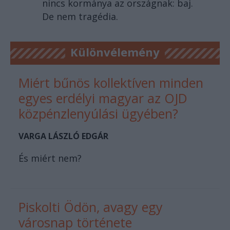
nincs kormánya az országnak: baj.
De nem tragédia.
Különvélemény
Miért bűnös kollektíven minden
egyes erdélyi magyar az OJD
közpénzlenyúlási ügyében?
VARGA LÁSZLÓ EDGÁR
És miért nem?
Piskolti Ödön, avagy egy
városnap története