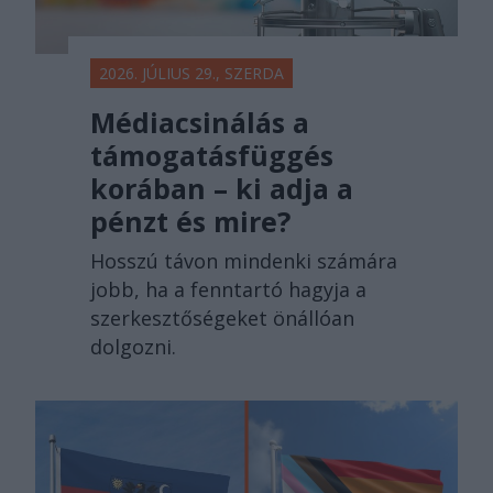
2026. JÚLIUS 29., SZERDA
Médiacsinálás a
támogatásfüggés
korában – ki adja a
pénzt és mire?
Hosszú távon mindenki számára
jobb, ha a fenntartó hagyja a
szerkesztőségeket önállóan
dolgozni.