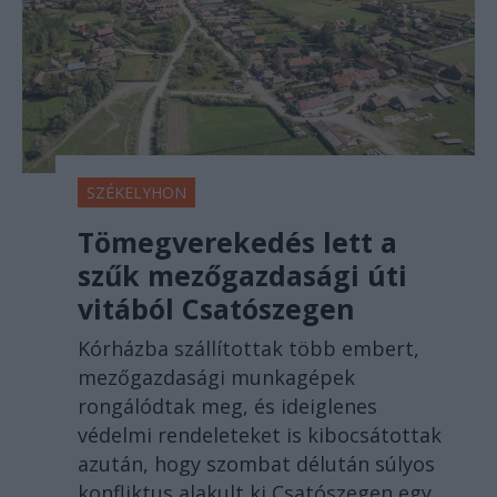
SZÉKELYHON
Tömegverekedés lett a
szűk mezőgazdasági úti
vitából Csatószegen
Kórházba szállítottak több embert,
mezőgazdasági munkagépek
rongálódtak meg, és ideiglenes
védelmi rendeleteket is kibocsátottak
azután, hogy szombat délután súlyos
konfliktus alakult ki Csatószegen egy