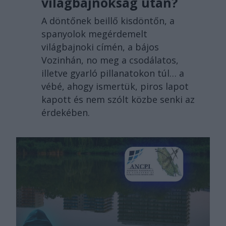
világbajnokság után?
A döntőnek beillő kisdöntőn, a
spanyolok megérdemelt
világbajnoki címén, a bájos
Vozinhán, no meg a csodálatos,
illetve gyarló pillanatokon túl… a
vébé, ahogy ismertük, piros lapot
kapott és nem szólt közbe senki az
érdekében.