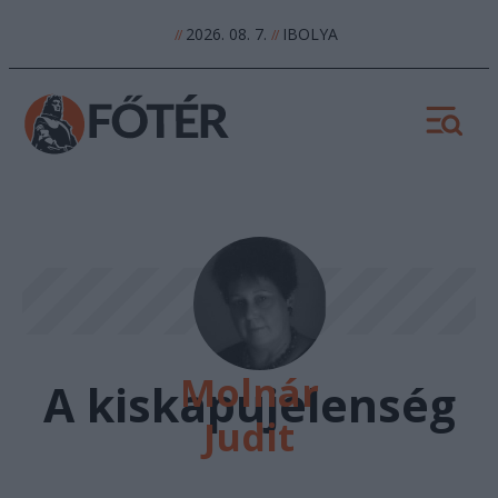
2026. 08. 7.
IBOLYA
//
//
Molnár
A kiskapujelenség
Judit