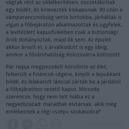
vágtak rést az oldalkerítésen, összetákoltak
egy bódét, és kinevezték kiskapunak. 90 után a
vámparancsnokság vette birtokba, járkáltak is
vígan a főbejáraton alkalmazottak és ügyfelek,
a levitézlett kapusfülkében csak a biztonsági
őrök dohányoztak, majd ők sem. Az épület
akkor árvult el, s árválkodott is egy ideig,
amikor a fővámhatóság Kolozsvárra költözött.
Pár napja megpezsdült körülötte az élet,
felkerült a fináncok cégére, kinyílt a lepukkant
bódé, és lelakatolt lánccal zárták be a járdától
a főbejárathoz vezető kaput. Micsoda
szerencse, hogy nem telt hiába ez a
negyedszázad: maradtak elvtársak, akik még
emlékeznek a régi »szép« szokásokra!”