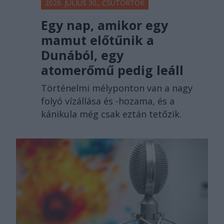
2026. JÚLIUS 30., CSÜTÖRTÖK
Egy nap, amikor egy
mamut előtűnik a
Dunából, egy
atomerőmű pedig leáll
Történelmi mélyponton van a nagy
folyó vízállása és -hozama, és a
kánikula még csak eztán tetőzik.