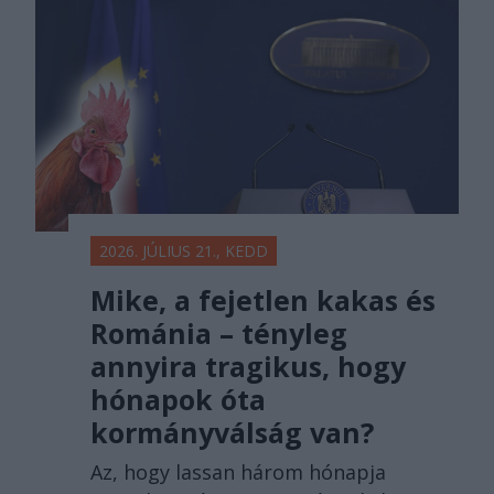
2026. JÚLIUS 21., KEDD
Mike, a fejetlen kakas és
Románia – tényleg
annyira tragikus, hogy
hónapok óta
kormányválság van?
Az, hogy lassan három hónapja