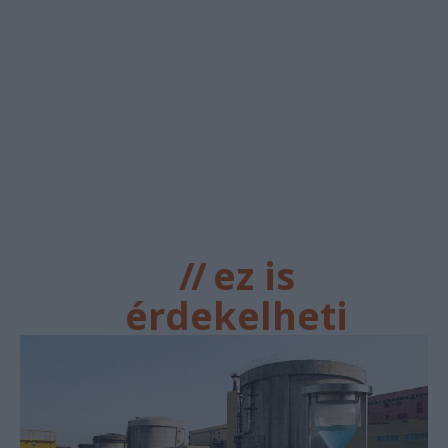
//
ez is
érdekelheti