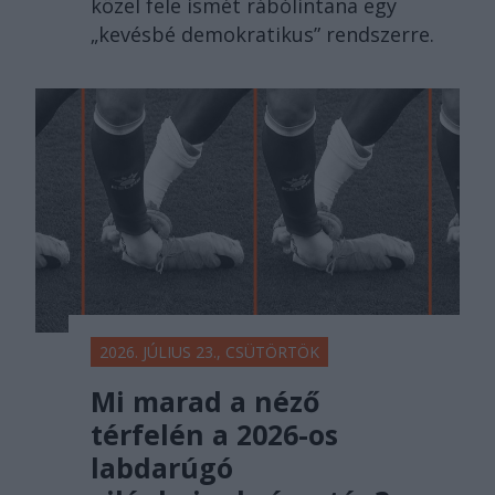
közel fele ismét rábólintana egy
„kevésbé demokratikus” rendszerre.
2026. JÚLIUS 23., CSÜTÖRTÖK
Mi marad a néző
térfelén a 2026-os
labdarúgó