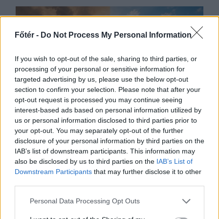
Főtér -
Do Not Process My Personal Information
If you wish to opt-out of the sale, sharing to third parties, or
processing of your personal or sensitive information for
targeted advertising by us, please use the below opt-out
section to confirm your selection. Please note that after your
opt-out request is processed you may continue seeing
interest-based ads based on personal information utilized by
us or personal information disclosed to third parties prior to
2026. AUGUSZTUS 04., KEDD
your opt-out. You may separately opt-out of the further
A mélyülő energetikai
disclosure of your personal information by third parties on the
IAB’s list of downstream participants. This information may
válság a mélyülő
also be disclosed by us to third parties on the
IAB’s List of
politikai válsággal
Downstream Participants
that may further disclose it to other
third parties.
együtt elhozhatja a hét
szűk esztendőt
Personal Data Processing Opt Outs