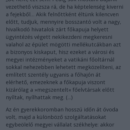
vezethető viszsza rá, de ha képtelenség kiverni
a fejekből… Akik felnőttként éltünk kilencven
előtt, tudjuk, mennyire bosszantó volt a nagy,
hivalkodó hivatalok zárt főkapuja helyett
ügyintézés végett nekikezdeni megkeresni
valahol az épület mögötti mellékutcákban azt
a bizonyos kiskaput, hisz ezeket a városi és
megyei intézményeket a vatikáni főoltárnál
sokkal nehezebben lehetett megközelíteni, az
említett szentély ugyanis a főhajón át
elérhető, emezeknek a főkapuja viszont
kizárólag a »megszentelt« főelvtársak előtt
nyíltak, nyílhattak meg. (...)
Az én gyerekkoromban hosszú időn át óvoda
volt, majd a különböző szolgáltatásokat
egybeölelő megyei vállalat székhelye: akkor