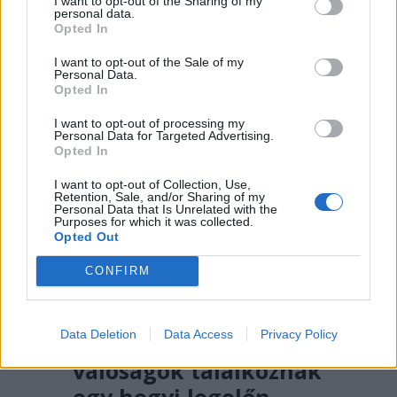
Meddig engedhetjük meg még
I want to opt-out of the Sharing of my
personal data.
magunknak a felelőtlen pazarlást? A
Opted In
jelek szerint többé már nem.
I want to opt-out of the Sale of my
Personal Data.
Opted In
I want to opt-out of processing my
Personal Data for Targeted Advertising.
Opted In
I want to opt-out of Collection, Use,
Retention, Sale, and/or Sharing of my
Personal Data that Is Unrelated with the
Purposes for which it was collected.
Opted Out
CONFIRM
2026. AUGUSZTUS 03., HÉTFŐ
Data Deletion
Data Access
Privacy Policy
Amikor a párhuzamos
valóságok találkoznak
egy hegyi legelőn