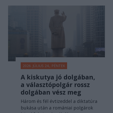
2026. JÚLIUS 24., PÉNTEK
A kiskutya jó dolgában,
a választópolgár rossz
dolgában vész meg
Három és fél évtizeddel a diktatúra
bukása után a romániai polgárok