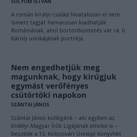
SÓLYOM ISTVÁN
A román királyi család hivatalosan el nem
ismert tagját hamarosan kiadhatják
Romániának, ahol börtönbüntetés vár rá. II.
Károly unokájának portréja.
Nem engedhetjük meg
magunknak, hogy kirúgjuk
egymást verőfényes
csütörtöki napokon
SZÁNTAI JÁNOS
Szántai János kollégánk – aki egyben az
Erdélyi Magyar Írók Ligájának elnöke is –
beszéde a 15. Kolozsvári Ünnepi Könyvhét