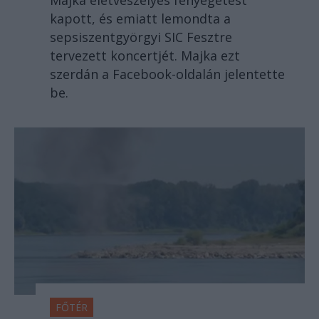
Majka életveszélyes fenyegetést
kapott, és emiatt lemondta a
sepsiszentgyörgyi SIC Fesztre
tervezett koncertjét. Majka ezt
szerdán a Facebook-oldalán jelentette
be.
FŐTÉR