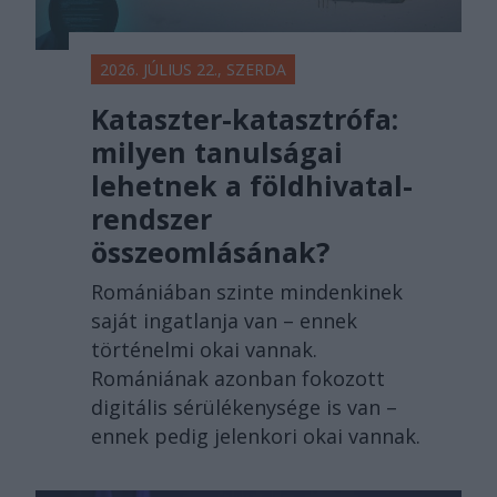
2026. JÚLIUS 22., SZERDA
Kataszter-katasztrófa:
milyen tanulságai
lehetnek a földhivatal-
rendszer
összeomlásának?
Romániában szinte mindenkinek
saját ingatlanja van – ennek
történelmi okai vannak.
Romániának azonban fokozott
digitális sérülékenysége is van –
ennek pedig jelenkori okai vannak.