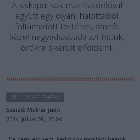
A kiskapu: sok más hasonlóval
együtt egy olyan, halottaiból
föltámadott történet, amiről
közel negyedszázada azt hittük,
örökre sikerült elföldelni.
(KÜLÖN)VÉLEMÉNY
Szerző:
Molnár Judit
2014. július 08., 20:04
„De nem, ezt sem. Pedig sok mostani bajunk