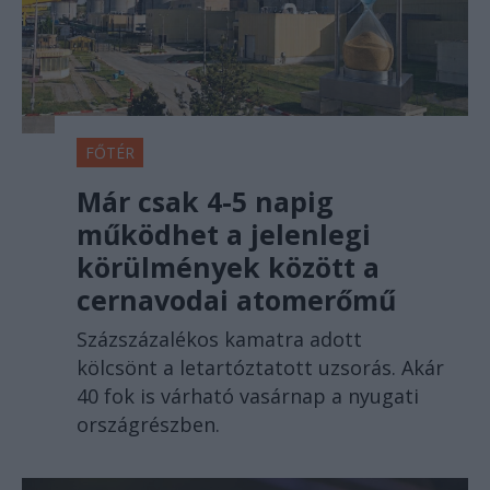
FŐTÉR
Már csak 4-5 napig
működhet a jelenlegi
körülmények között a
cernavodai atomerőmű
Százszázalékos kamatra adott
kölcsönt a letartóztatott uzsorás. Akár
40 fok is várható vasárnap a nyugati
országrészben.