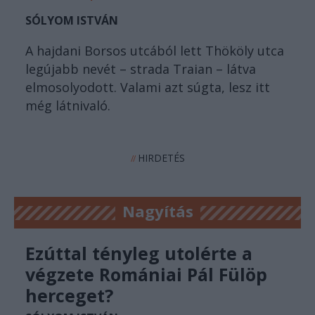
SÓLYOM ISTVÁN
A hajdani Borsos utcából lett Thököly utca
legújabb nevét – strada Traian – látva
elmosolyodott. Valami azt súgta, lesz itt
még látnivaló.
HIRDETÉS
//
Nagyítás
Ezúttal tényleg utolérte a
végzete Romániai Pál Fülöp
herceget?