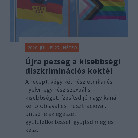
2026. JÚLIUS 27., HÉTFŐ
Újra pezseg a kisebbségi
diszkriminációs koktél
A recept: végy két rész etnikai és
nyelvi, egy rész szexuális
kisebbséget, ízesítsd jó nagy kanál
xenofóbiával és frusztrációval,
öntsd le az egészet
gyűlöletkeltéssel, gyújtsd meg és
kész.