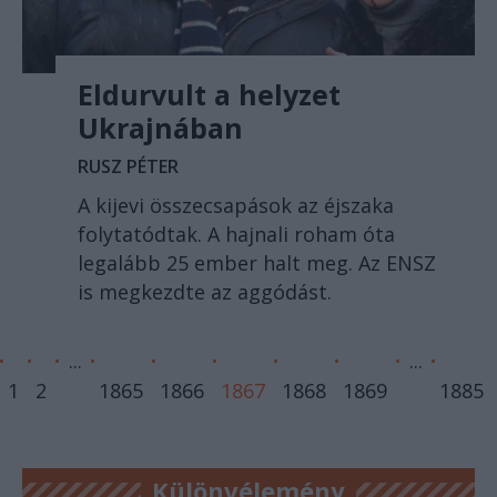
Eldurvult a helyzet
Ukrajnában
RUSZ PÉTER
A kijevi összecsapások az éjszaka
folytatódtak. A hajnali roham óta
legalább 25 ember halt meg. Az ENSZ
is megkezdte az aggódást.
...
...
1
2
1865
1866
1867
1868
1869
1885
Különvélemény