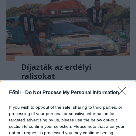
Díjazták az erdélyi
ralisokat
RUSZ PÉTER
Főtér -
Do Not Process My Personal Information
Karitatív munkájáért Teréz Anya Díjat
kapott a Transilvania 4 Africa csapat.
If you wish to opt-out of the sale, sharing to third parties, or
Respektálunk titeket, fiúk!
processing of your personal or sensitive information for
targeted advertising by us, please use the below opt-out
section to confirm your selection. Please note that after your
opt-out request is processed you may continue seeing