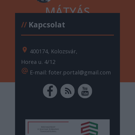
MÁTYÁS
//
Kapcsolat
location_on
400174, Kolozsvár,
Horea u. 4/12
alternate_email
E-mail: foter.portal@gmail.com