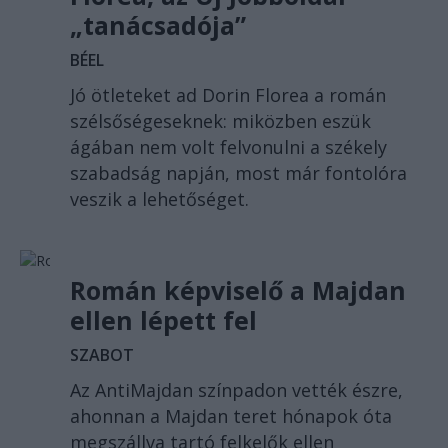
„tanácsadója”
BÉEL
Jó ötleteket ad Dorin Florea a román
szélsőségeseknek: miközben eszük
ágában nem volt felvonulni a székely
szabadság napján, most már fontolóra
veszik a lehetőséget.
Román képviselő a Majdan
ellen lépett fel
SZABOT
Az AntiMajdan színpadon vették észre,
ahonnan a Majdan teret hónapok óta
megszállva tartó felkelők ellen