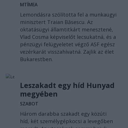
MTÍMEA
Lemondásra szólította fel a munkaügyi
minisztert Traian Băsescu. Az
oktatásügyi államtitkárt menesztené,
Vlad Cosma képviselőt lecsukatná, és a
pénzügyi felügyeletet végző ASF egész
vezérkarát visszahívatná. Zajlik az élet
Bukarestben.
Leszakadt egy híd Hunyad
megyében
SZABOT
Három darabba szakadt egy közúti
híd, két személygépkocsi a levegőben