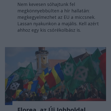
Nem kevesen sóhajtunk fel
megkönnyebbülten a hír hallatán:
megkegyelmezhet az EU a miccsnek.
Lassan nyakunkon a majális. Kell azért
ahhoz egy kis csórékolbász is.
Florea, az Új Jobboldal