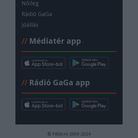
Nőileg
Rádió GaGa
Jóállás
//
Médiatér app
//
Rádió GaGa app
© Főtér.ro 2009-2024