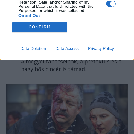
Retention, Sale, and/or Sharing of my
főkonzulátusának az egyik gépkocsija.
Personal Data that Is Unrelated with the
Purposes for which it was collected.
Az áldozat állapota stabil.
Opted Out
CONFIRM
Eltennék útból az EKE-t
Data Deletion
Data Access
Privacy Policy
RUSZ PÉTER
A megyei tanácselnök, a prefektus és a
nagy hős cincér is támad.