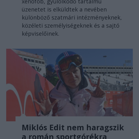
xenofób, gyűlölködő tartalmú
üzenetet is elküldtek a nevében
különböző szatmári intézményeknek,
közéleti személyiségeknek és a sajtó
képviselőinek.
Miklós Edit nem haragszik
a román sportgórékra