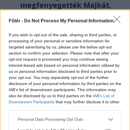
megfenyegették Majkát,
elmarad a
sepsiszentgyörgyi
Főtér -
Do Not Process My Personal Information
koncertje
If you wish to opt-out of the sale, sharing to third parties, or
Életveszélyes fenyegetést kapott
processing of your personal or sensitive information for
targeted advertising by us, please use the below opt-out
Majka, ezért elmarad a
section to confirm your selection. Please note that after your
sepsiszentgyörgyi koncertje. Az előadó
opt-out request is processed you may continue seeing
közösségi oldalán azt írta,
interest-based ads based on personal information utilized by
ismeretlenek azt is tudják, hol
us or personal information disclosed to third parties prior to
your opt-out. You may separately opt-out of the further
szállnának meg, kik biztosítanák a
disclosure of your personal information by third parties on the
rendezvényt és milyen útvonalon
IAB’s list of downstream participants. This information may
közlekednének Erdélyben.
also be disclosed by us to third parties on the
IAB’s List of
Downstream Participants
that may further disclose it to other
third parties.
Personal Data Processing Opt Outs
//
még