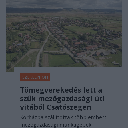
SZÉKELYHON
Tömegverekedés lett a
szűk mezőgazdasági úti
vitából Csatószegen
Kórházba szállítottak több embert,
mezőgazdasági munkagépek