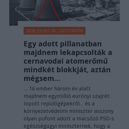
2026. JÚLIUS 30., CSÜTÖRTÖK
Egy adott pillanatban
majdnem lekapcsolták a
cernavodai atomerőmű
mindkét blokkját, aztán
mégsem…
… 16 ember három év alatt
majdnem egymillió eurónyi szajrét
lopott repülőgépekről… és a
környezetvédelmi miniszter asszony
olyan pofont adott a macsózó PSD-s
egészségügyi miniszternek, hogy a