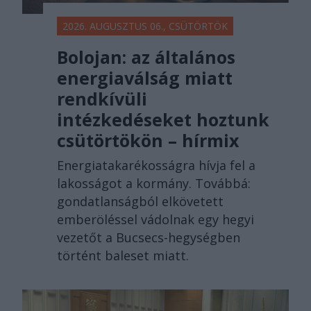
2026. AUGUSZTUS 06., CSÜTÖRTÖK
Bolojan: az általános
energiaválság miatt
rendkívüli
intézkedéseket hoztunk
csütörtökön – hírmix
Energiatakarékosságra hívja fel a
lakosságot a kormány. Továbbá:
gondatlanságból elkövetett
emberöléssel vádolnak egy hegyi
vezetőt a Bucsecs-hegységben
történt baleset miatt.