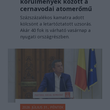
körülmények között a
cernavodai atomerőmű
Százszázalékos kamatra adott
kölcsönt a letartóztatott uzsorás.
Akár 40 fok is várható vasárnap a
nyugati országrészben.
2026. JÚLIUS 31., PÉNTEK