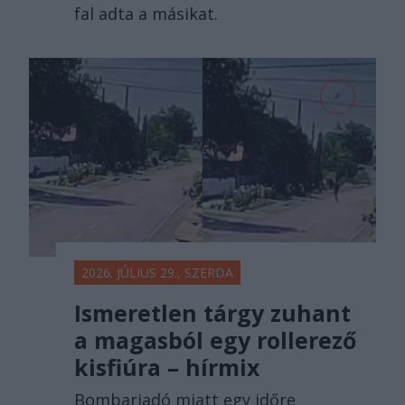
fal adta a másikat.
2026. JÚLIUS 29., SZERDA
Ismeretlen tárgy zuhant
a magasból egy rollerező
kisfiúra – hírmix
Bombariadó miatt egy időre