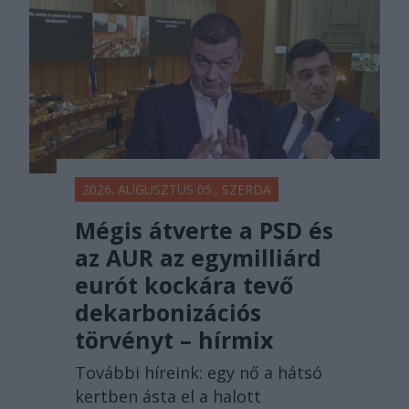
2026. AUGUSZTUS 05., SZERDA
Mégis átverte a PSD és
az AUR az egymilliárd
eurót kockára tevő
dekarbonizációs
törvényt – hírmix
További híreink: egy nő a hátsó
kertben ásta el a halott