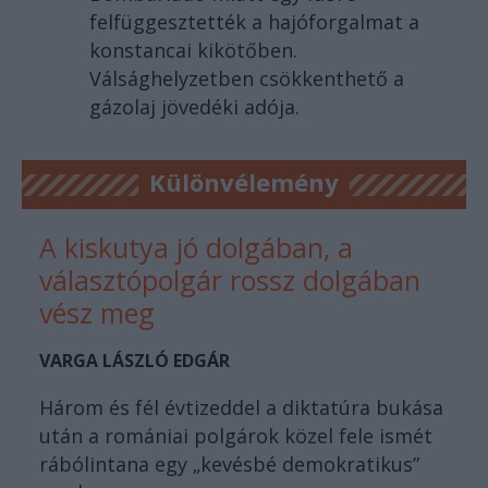
felfüggesztették a hajóforgalmat a
konstancai kikötőben.
Válsághelyzetben csökkenthető a
gázolaj jövedéki adója.
Különvélemény
A kiskutya jó dolgában, a
választópolgár rossz dolgában
vész meg
VARGA LÁSZLÓ EDGÁR
Három és fél évtizeddel a diktatúra bukása
után a romániai polgárok közel fele ismét
rábólintana egy „kevésbé demokratikus”