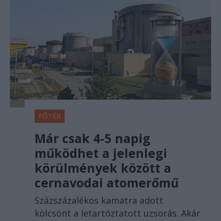
FŐTÉR
Már csak 4-5 napig
működhet a jelenlegi
körülmények között a
cernavodai atomerőmű
Százszázalékos kamatra adott
kölcsönt a letartóztatott uzsorás. Akár