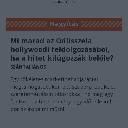
HIRDETÉS
//
Nagyítás
Mi marad az Odüsszeia
hollywoodi feldolgozásából,
ha a hitet kilúgozzák belőle?
SZÁNTAI JÁNOS
Egy tökéletes marketinghadjárattal
megtámogatott korrekt szuperprodukció,
szeretem-utálom táborokkal, no meg egy
fontos pozitív eredmény: egy időre lehull a
por az irodalmi műről.