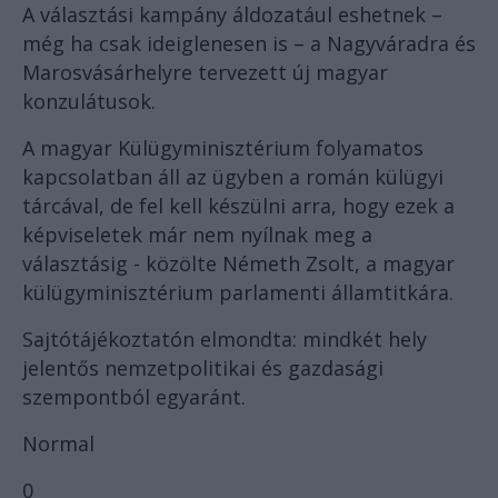
A választási kampány áldozatául eshetnek –
még ha csak ideiglenesen is – a Nagyváradra és
Marosvásárhelyre tervezett új magyar
konzulátusok.
A magyar Külügyminisztérium folyamatos
kapcsolatban áll az ügyben a román külügyi
tárcával, de fel kell készülni arra, hogy ezek a
képviseletek már nem nyílnak meg a
választásig - közölte Németh Zsolt, a magyar
külügyminisztérium parlamenti államtitkára.
Sajtótájékoztatón elmondta: mindkét hely
jelentős nemzetpolitikai és gazdasági
szempontból egyaránt.
Normal
0