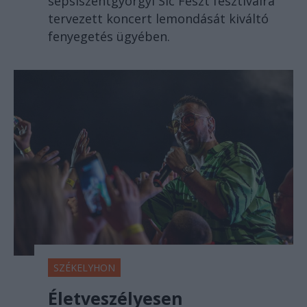
sepsiszentgyörgyi Sic Feszt fesztiválra
tervezett koncert lemondását kiváltó
fenyegetés ügyében.
SZÉKELYHON
Életveszélyesen