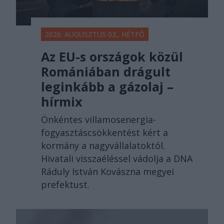
2026. AUGUSZTUS 03., HÉTFŐ
Az EU-s országok közül
Romániában drágult
leginkább a gázolaj –
hírmix
Önkéntes villamosenergia-
fogyasztáscsökkentést kért a
kormány a nagyvállalatoktól.
Hivatali visszaéléssel vádolja a DNA
Ráduly István Kovászna megyei
prefektust.