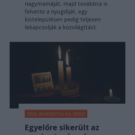
nagymamáját, majd továbbra is
felvette a nyugdíját, egy
kistelepülésen pedig teljesen
lekapcsolják a közvilágítást.
2026. AUGUSZTUS 04., KEDD
Egyelőre sikerült az