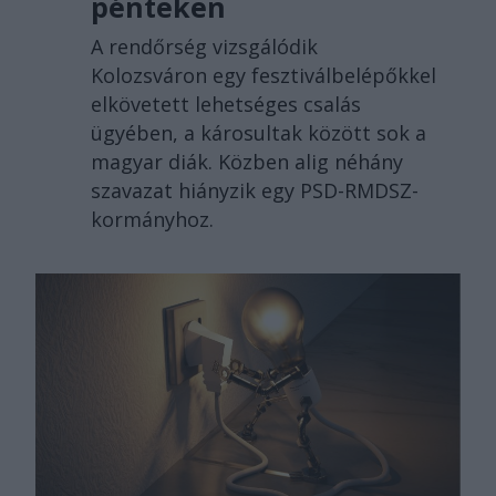
pénteken
A rendőrség vizsgálódik
Kolozsváron egy fesztiválbelépőkkel
elkövetett lehetséges csalás
ügyében, a károsultak között sok a
magyar diák. Közben alig néhány
szavazat hiányzik egy PSD-RMDSZ-
kormányhoz.