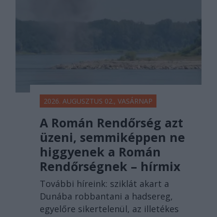
2026. AUGUSZTUS 02., VASÁRNAP
A Román Rendőrség azt
üzeni, semmiképpen ne
higgyenek a Román
Rendőrségnek – hírmix
További híreink: sziklát akart a
Dunába robbantani a hadsereg,
egyelőre sikertelenül, az illetékes