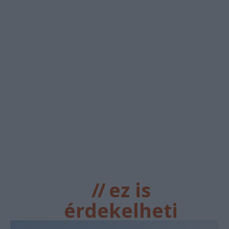
//
ez is
érdekelheti