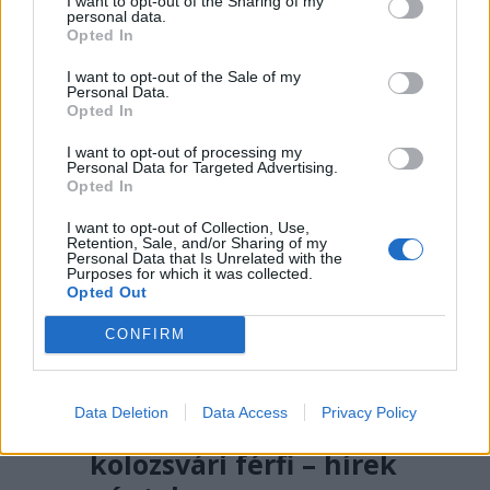
I want to opt-out of the Sharing of my
több
personal data.
Opted In
főtér.ro
I want to opt-out of the Sale of my
Personal Data.
Opted In
I want to opt-out of processing my
Personal Data for Targeted Advertising.
Opted In
I want to opt-out of Collection, Use,
Retention, Sale, and/or Sharing of my
Personal Data that Is Unrelated with the
Purposes for which it was collected.
Opted Out
2026. AUGUSZTUS 07., PÉNTEK
CONFIRM
Több száz embert
verhetett át Untold-
Data Deletion
Data Access
Privacy Policy
belépőkkel egy
kolozsvári férfi – hírek