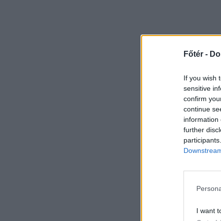
Főtér -
Do
If you wish 
sensitive in
confirm you
continue se
information 
further disc
participants
Downstream 
Persona
I want t