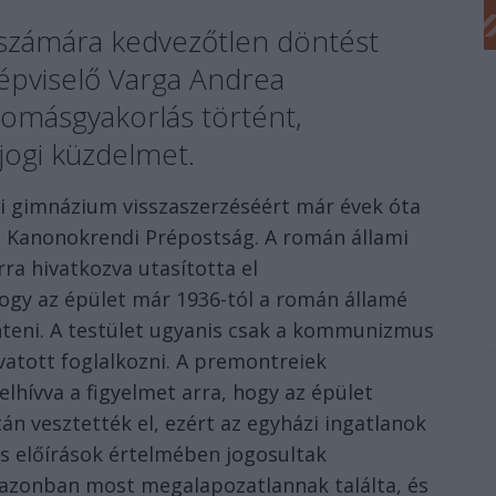
számára kedvezőtlen döntést
képviselő Varga Andrea
nyomásgyakorlás történt,
 jogi küzdelmet.
i gimnázium visszaszerzéséért már évek óta
 Kanonokrendi Prépostság. A román állami
ra hivatkozva utasította el
hogy az épület már 1936-tól a román államé
önteni. A testület ugyanis csak a kommunizmus
vatott foglalkozni. A premontreiek
lhívva a figyelmet arra, hogy az épület
tán vesztették el, ezért az egyházi ingatlanok
es előírások értelmében jogosultak
 azonban most megalapozatlannak találta, és