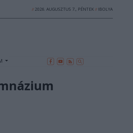
2026. AUGUSZTUS 7., PÉNTEK
IBOLYA
//
//
EK
ARCHÍVUM
//
UM
gimnázium