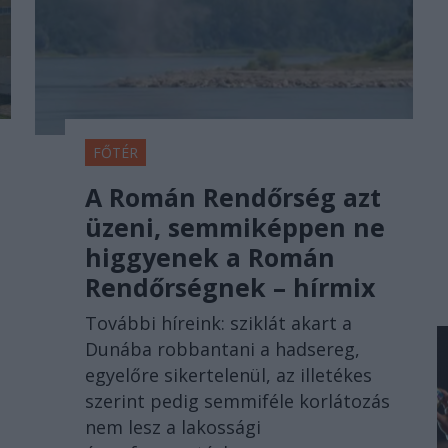
FŐTÉR
A Román Rendőrség azt
üzeni, semmiképpen ne
higgyenek a Román
Rendőrségnek – hírmix
További híreink: sziklát akart a
Dunába robbantani a hadsereg,
egyelőre sikertelenül, az illetékes
szerint pedig semmiféle korlátozás
nem lesz a lakossági