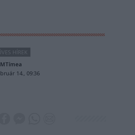
VES HÍREK
MTímea
bruár 14., 09:36