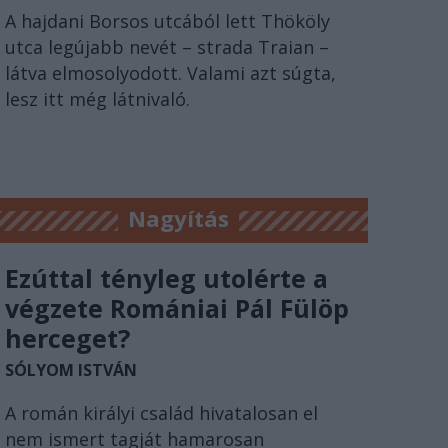
A hajdani Borsos utcából lett Thököly
utca legújabb nevét – strada Traian –
látva elmosolyodott. Valami azt súgta,
lesz itt még látnivaló.
Nagyítás
Ezúttal tényleg utolérte a
végzete Romániai Pál Fülöp
herceget?
SÓLYOM ISTVÁN
A román királyi család hivatalosan el
nem ismert tagját hamarosan