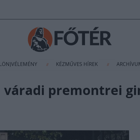
AGYÍTÁS
(KÜLÖN)VÉLEMÉNY
KÉZMŰVES HÍR
//
//
ÜLÖN)VÉLEMÉNY
KÉZMŰVES HÍREK
ARCHÍV
//
//
 a váradi premontrei 