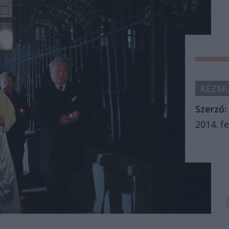
KÉZMŰ
Szerző:
2014. fe