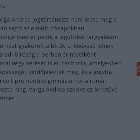
la.
arga Andrea jogtörténészt nem lepte meg a
mán sajtó az elmúlt hónapokban
i polgármester pedig a legutolsó tárgyaláson
omást gyakorolt a bírókra. Kedvező jelnek
váradi bíróság a perben érintettként
atal négy kérését is elutasította, amelyekben
képességét kérdőjelezték meg, és a jogvita
 a volt premontrei gimnáziumot a román
erezte meg. Varga Andrea szerint ez lehetővé
elmet.