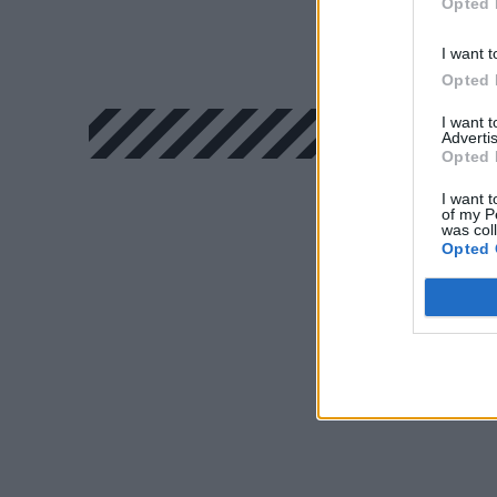
Opted 
I want t
Opted 
I want 
Advertis
Opted 
I want t
of my P
was col
Opted 