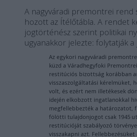
A nagyváradi premontrei rend 
hozott az Ítélőtábla. A rendet 
jogtörténész szerint politikai 
ugyanakkor jelezte: folytatják a
Az egykori nagyváradi premontre
küzd a Váradhegyfoki Premontrei
restitúciós bizottság korábban ar
visszaszolgáltatási kérelmüket, 
volt, és ezért nem illetékesek d
idején elkobzott ingatlanokkal hi
megfellebbezték a határozatot, fe
fölötti tulajdonjogot csak 1945 u
restitúcióját szabályozó törvény
visszakapni azt. Fellebbezésüket