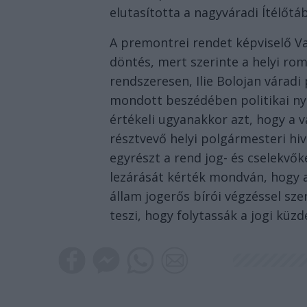
elutasította a nagyváradi Ítélőtáb
A premontrei rendet képviselő V
döntés, mert szerinte a helyi ro
rendszeresen, Ilie Bolojan várad
mondott beszédében politikai ny
értékeli ugyanakkor azt, hogy a 
résztvevő helyi polgármesteri hiv
egyrészt a rend jog- és cselekvő
lezárását kérték mondván, hogy
állam jogerős bírói végzéssel sz
teszi, hogy folytassák a jogi küzd