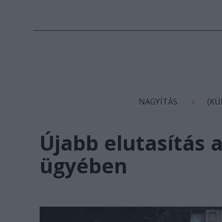
N
NAGYÍTÁS
(K
//
Újabb elutasítás
ügyében