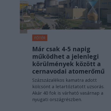
FŐTÉR
Már csak 4-5 napig
működhet a jelenlegi
körülmények között a
cernavodai atomerőmű
Százszázalékos kamatra adott
kölcsönt a letartóztatott uzsorás.
Akár 40 fok is várható vasárnap a
nyugati országrészben.