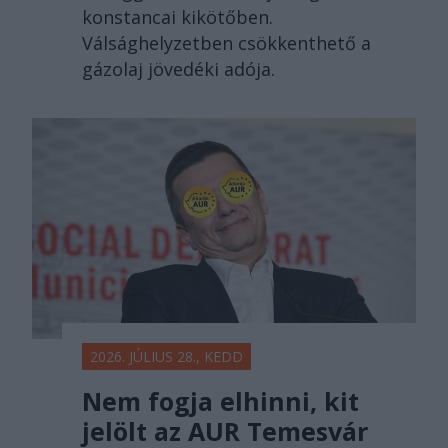
konstancai kikötőben.
Válsághelyzetben csökkenthető a
gázolaj jövedéki adója.
2026. JÚLIUS 28., KEDD
Nem fogja elhinni, kit
jelölt az AUR Temesvár