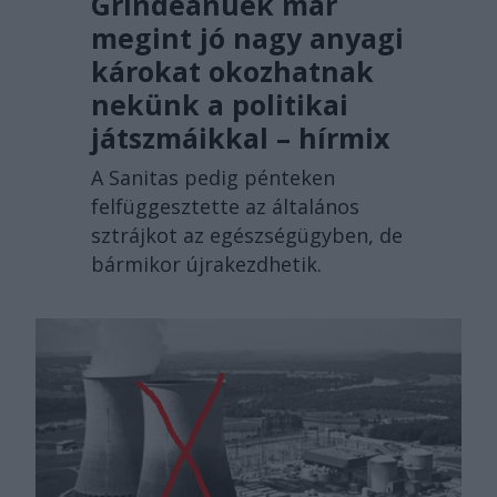
Grindeanuék már
megint jó nagy anyagi
károkat okozhatnak
nekünk a politikai
játszmáikkal – hírmix
A Sanitas pedig pénteken
felfüggesztette az általános
sztrájkot az egészségügyben, de
bármikor újrakezdhetik.