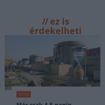
//
ez is
érdekelheti
FŐTÉR
Már csak 4-5 napig