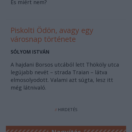
És miért nem?
Piskolti Ödön, avagy egy
városnap története
SÓLYOM ISTVÁN
A hajdani Borsos utcából lett Thököly utca
legújabb nevét – strada Traian – látva
elmosolyodott. Valami azt súgta, lesz itt
még látnivaló.
HIRDETÉS
//
Nagyítás