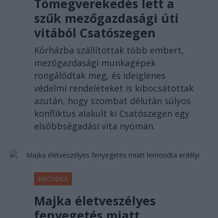
Tömegverekedés lett a
szűk mezőgazdasági úti
vitából Csatószegen
Kórházba szállítottak több embert,
mezőgazdasági munkagépek
rongálódtak meg, és ideiglenes
védelmi rendeleteket is kibocsátottak
azután, hogy szombat délután súlyos
konfliktus alakult ki Csatószegen egy
elsőbbségadási vita nyomán.
KRÓNIKA
Majka életveszélyes
fenyegetés miatt