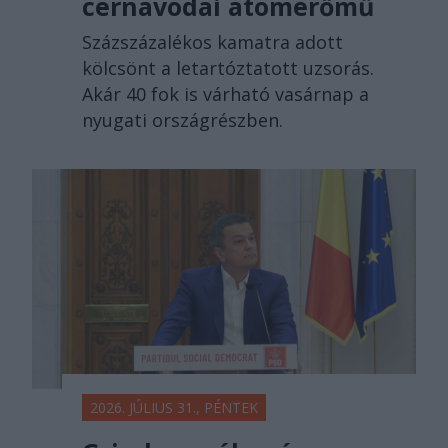
cernavodai atomerőmű
Százszázalékos kamatra adott
kölcsönt a letartóztatott uzsorás.
Akár 40 fok is várható vasárnap a
nyugati országrészben.
2026. JÚLIUS 31., PÉNTEK