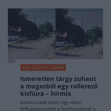
2026. JÚLIUS 29., SZERDA
Ismeretlen tárgy zuhant
a magasból egy rollerező
kisfiúra – hírmix
Bombariadó miatt egy időre
felfüggesztették a hajóforgalmat a