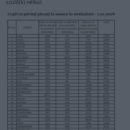
szülő(k) nélkül.