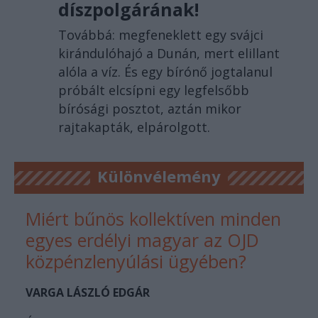
díszpolgárának!
Továbbá: megfeneklett egy svájci
kirándulóhajó a Dunán, mert elillant
alóla a víz. És egy bírónő jogtalanul
próbált elcsípni egy legfelsőbb
bírósági posztot, aztán mikor
rajtakapták, elpárolgott.
Különvélemény
Miért bűnös kollektíven minden
egyes erdélyi magyar az OJD
közpénzlenyúlási ügyében?
VARGA LÁSZLÓ EDGÁR