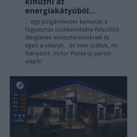
kihúzni az
energiakátyúból…
… egy polgármester bemutat a
fogyasztás csökkentésére felszólító
ideiglenes miniszterelnöknek és
égeti a villanyt… és nem tudtuk, mi
hiányzott: Victor Ponta új pártot
alapít!