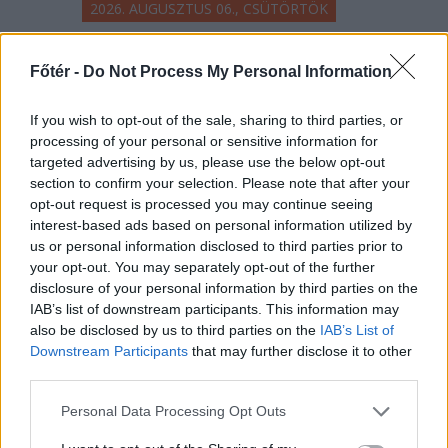
2026. AUGUSZTUS 06., CSÜTÖRTÖK
Bolojan: az általános
Főtér -
Do Not Process My Personal Information
energiaválság miatt
rendkívüli
If you wish to opt-out of the sale, sharing to third parties, or
intézkedéseket hoztunk
processing of your personal or sensitive information for
targeted advertising by us, please use the below opt-out
csütörtökön – hírmix
section to confirm your selection. Please note that after your
opt-out request is processed you may continue seeing
Energiatakarékosságra hívja fel a
interest-based ads based on personal information utilized by
lakosságot a kormány. Továbbá:
us or personal information disclosed to third parties prior to
gondatlanságból elkövetett
your opt-out. You may separately opt-out of the further
emberöléssel vádolnak egy hegyi
disclosure of your personal information by third parties on the
IAB’s list of downstream participants. This information may
vezetőt a Bucsecs-hegységben
also be disclosed by us to third parties on the
IAB’s List of
történt baleset miatt.
Downstream Participants
that may further disclose it to other
third parties.
Personal Data Processing Opt Outs