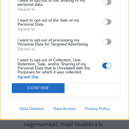
I want to opt-out of the Sharing of my
personal data.
Opted In
I want to opt-out of the Sale of my
Personal Data.
Opted In
I want to opt-out of processing my
Personal Data for Targeted Advertising.
Opted In
2026. AUGUSZTUS 05., SZERDA
I want to opt-out of Collection, Use,
Mégis átverte a PSD és
Retention, Sale, and/or Sharing of my
Personal Data that Is Unrelated with the
az AUR az egymilliárd
Purposes for which it was collected.
Opted Out
eurót kockára tevő
dekarbonizációs
CONFIRM
törvényt – hírmix
További híreink: egy nő a hátsó
Data Deletion
Data Access
Privacy Policy
kertben ásta el a halott
nagymamáját, majd továbbra is