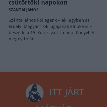
csütörtöki napokon
SZÁNTAI JÁNOS
Szántai János kollégánk – aki egyben az
Erdélyi Magyar Írók Ligájának elnöke is –
beszéde a 15. Kolozsvári Ünnepi Könyvhét
megnyitóján.
ITT JÁRT