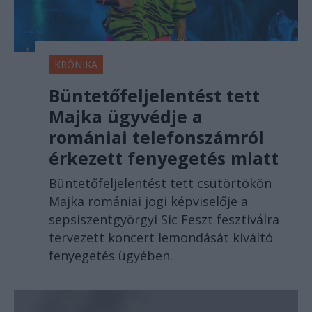
KRÓNIKA
Büntetőfeljelentést tett
Majka ügyvédje a
romániai telefonszámról
érkezett fenyegetés miatt
Büntetőfeljelentést tett csütörtökön
Majka romániai jogi képviselője a
sepsiszentgyörgyi Sic Feszt fesztiválra
tervezett koncert lemondását kiváltó
fenyegetés ügyében.