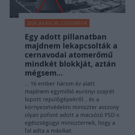
2026. JÚLIUS 30., CSÜTÖRTÖK
Egy adott pillanatban
majdnem lekapcsolták a
cernavodai atomerőmű
mindkét blokkját, aztán
mégsem…
… 16 ember három év alatt
majdnem egymillió eurónyi szajrét
lopott repülőgépekről… és a
környezetvédelmi miniszter asszony
olyan pofont adott a macsózó PSD-s
egészségügyi miniszternek, hogy a
fal adta a másikat.