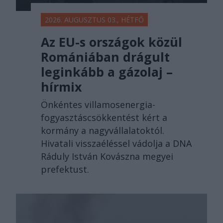
2026. AUGUSZTUS 03., HÉTFŐ
Az EU-s országok közül
Romániában drágult
leginkább a gázolaj –
hírmix
Önkéntes villamosenergia-
fogyasztáscsökkentést kért a
kormány a nagyvállalatoktól.
Hivatali visszaéléssel vádolja a DNA
Ráduly István Kovászna megyei
prefektust.