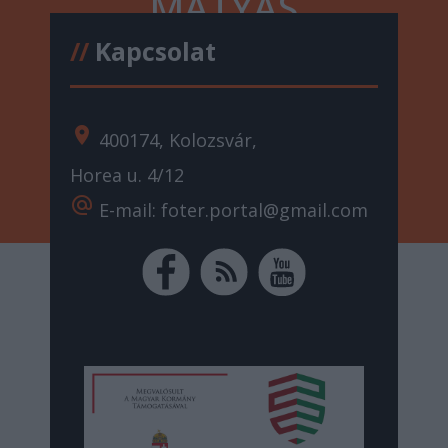
MÁTYÁS
//
Kapcsolat
location_on
400174, Kolozsvár,
Horea u. 4/12
alternate_email
E-mail: foter.portal@gmail.com