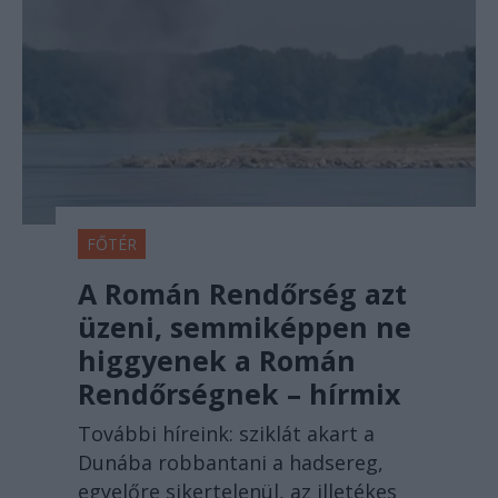
FŐTÉR
A Román Rendőrség azt
üzeni, semmiképpen ne
higgyenek a Román
Rendőrségnek – hírmix
További híreink: sziklát akart a
Dunába robbantani a hadsereg,
egyelőre sikertelenül, az illetékes