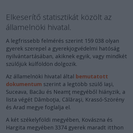
Elkeserítő statisztikát közölt az
államelnöki hivatal.
A legfrissebb felmérés szerint 159 038 olyan
gyerek szerepel a gyerekjogvédelmi hatóság
nyilvántartásában, akiknek egyik, vagy mindkét
szülőjük külföldön dolgozik.
Az államelnöki hivatal által
bemutatott
dokumentum
szerint a legtöbb szülő Iaşi,
Suceava, Bacău és Neamţ megyéből hiányzik, a
lista végét Dâmboţia, Călăraşi, Krassó-Szörény
és Arad megye foglalja el.
A két székelyföldi megyében, Kovászna és
Hargita megyében 3374 gyerek maradt itthon