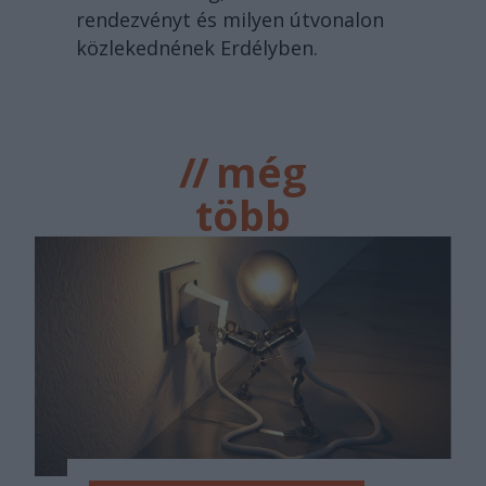
rendezvényt és milyen útvonalon
közlekednének Erdélyben.
//
még
több
főtér.ro