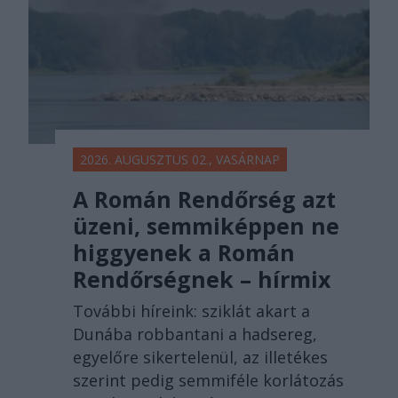
2026. AUGUSZTUS 02., VASÁRNAP
A Román Rendőrség azt
üzeni, semmiképpen ne
higgyenek a Román
Rendőrségnek – hírmix
További híreink: sziklát akart a
Dunába robbantani a hadsereg,
egyelőre sikertelenül, az illetékes
szerint pedig semmiféle korlátozás