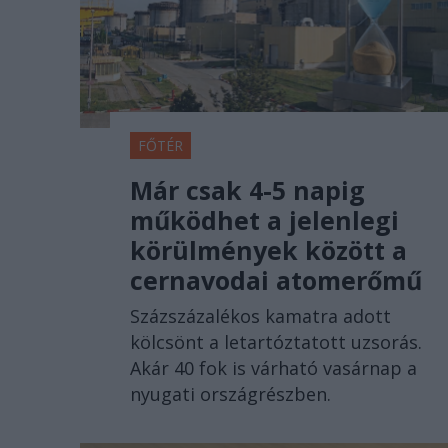
FŐTÉR
Már csak 4-5 napig
működhet a jelenlegi
körülmények között a
cernavodai atomerőmű
Százszázalékos kamatra adott
kölcsönt a letartóztatott uzsorás.
Akár 40 fok is várható vasárnap a
nyugati országrészben.