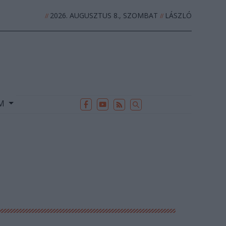
2026. AUGUSZTUS 8., SZOMBAT
LÁSZLÓ
//
//
EK
ARCHÍVUM
//
UM