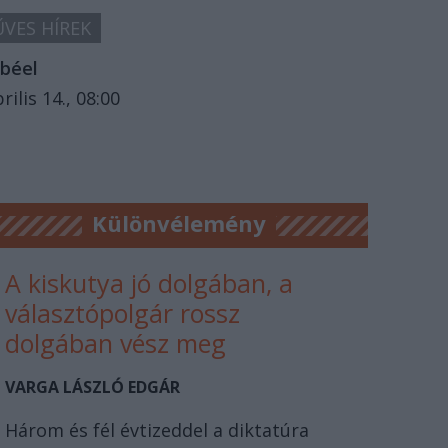
VES HÍREK
béel
rilis 14., 08:00
Különvélemény
A kiskutya jó dolgában, a
választópolgár rossz
dolgában vész meg
VARGA LÁSZLÓ EDGÁR
Három és fél évtizeddel a diktatúra