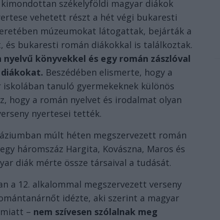
 kimondottan székelyföldi magyar diákok
ertese vehetett részt a hét végi bukaresti
eretében múzeumokat látogattak, bejárták a
 és bukaresti román diákokkal is találkoztak.
 nyelvű könyvekkel és egy román zászlóval
 diákokat.
Beszédében elismerte, hogy a
 iskolában tanuló gyermekeknek különös
oz, hogy a román nyelvet és irodalmat olyan
verseny nyertesei tették.
náziumban múlt héten megszervezett román
tegy háromszáz Hargita, Kovászna, Maros és
ar diák mérte össze társaival a tudását.
n a 12. alkalommal megszervezett verseny
omántanárnőt idézte, aki szerint a magyar
 miatt –
nem szívesen szólalnak meg