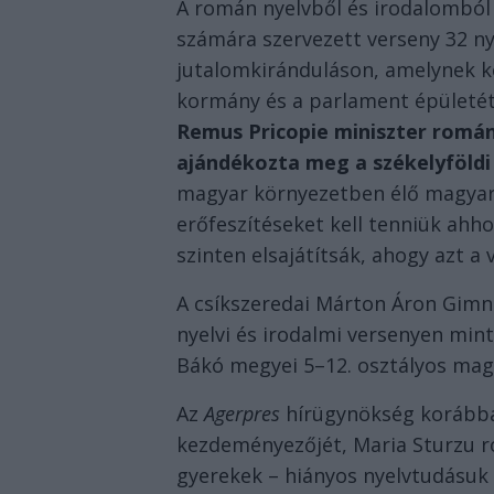
A román nyelvből és irodalomból
számára szervezett verseny 32 ny
jutalomkiránduláson, amelynek k
kormány és a parlament épületét,
Remus Pricopie miniszter román
ajándékozta meg a székelyföldi
magyar környezetben élő magyar
erőfeszítéseket kell tenniük ahh
szinten elsajátítsák, ahogy azt a 
A csíkszeredai Márton Áron Gim
nyelvi és irodalmi versenyen min
Bákó megyei 5–12. osztályos magy
Az
Agerpres
hírügynökség korábba
kezdeményezőjét, Maria Sturzu r
gyerekek – hiányos nyelvtudásuk