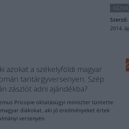
KÉZMŰ
Szerző:
2014. áp
i azokat a székelyföldi magyar
 román tantárgyversenyen. Szép
án zászlót adni ajándékba?
mus Pricopie oktatásügyi miniszter tüntette
i magyar diákokat, aki jó eredményeket értek
ulmányi versenyén.