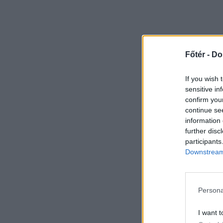
Főtér -
Do
If you wish 
sensitive in
confirm you
continue se
information 
further disc
participants
Downstream 
Persona
I want t