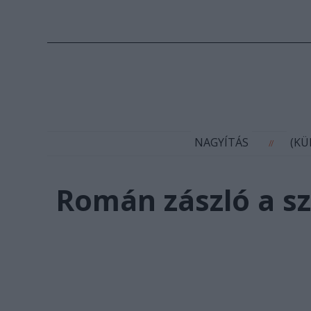
N
NAGYÍTÁS
(K
//
Román zászló a s