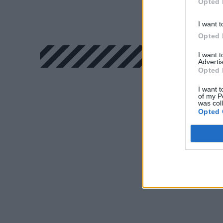
Opted 
I want t
Opted 
I want 
Advertis
Opted 
I want t
of my P
was col
Opted 