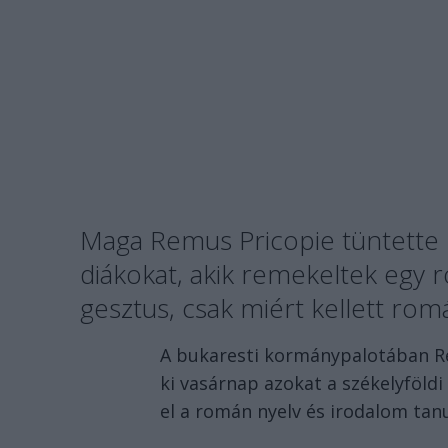
Maga Remus Pricopie tüntette k
diákokat, akik remekeltek egy
gesztus, csak miért kellett rom
A bukaresti kormánypalotában Re
ki vasárnap azokat a székelyföld
el a román nyelv és irodalom tan