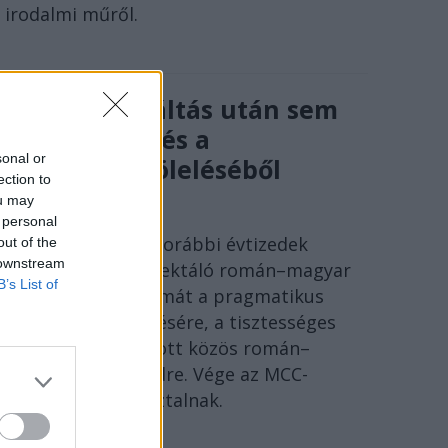
irodalmi műről.
A rendszerváltás után sem
volt menekvés a
sonal or
történelem öleléséből
ection to
SÓLYOM ISTVÁN
ou may
 personal
Ideje lecserélni a korábbi évtizedek
out of the
 downstream
szenvedéseire reflektáló román–magyar
B’s List of
megbékélés fogalmát a pragmatikus
együttélés kifejezésére, a tisztességes
Európáért folytatott közös román–
magyar párbeszédre. Vége az MCC-
történészkerekasztalnak.