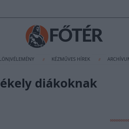
AGYÍTÁS
(KÜLÖN)VÉLEMÉNY
KÉZMŰVES HÍR
//
//
ÜLÖN)VÉLEMÉNY
KÉZMŰVES HÍREK
ARCHÍV
//
//
zékely diákoknak