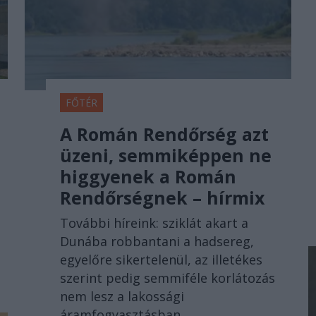
FŐTÉR
A Román Rendőrség azt
üzeni, semmiképpen ne
higgyenek a Román
Rendőrségnek – hírmix
További híreink: sziklát akart a
Dunába robbantani a hadsereg,
egyelőre sikertelenül, az illetékes
szerint pedig semmiféle korlátozás
nem lesz a lakossági
áramfogyasztásban.