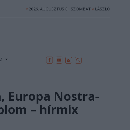
2026. AUGUSZTUS 8., SZOMBAT
LÁSZLÓ
//
//
EK
ARCHÍVUM
//
UM
, Europa Nostra-
plom – hírmix