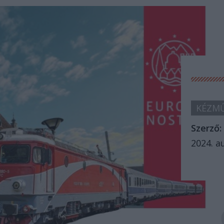
KÉZMŰ
Szerző:
2024. a