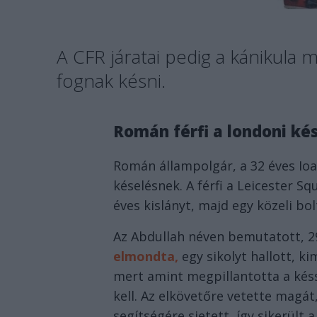
A CFR járatai pedig a kánikula m
fognak késni.
Román férfi a londoni ké
Román állampolgár, a 32 éves Ioan
késelésnek. A férfi a Leicester S
éves kislányt, majd egy közeli bo
Az Abdullah néven bemutatott, 2
elmondta,
egy sikolyt hallott, k
mert amint megpillantotta a késs
kell. Az elkövetőre vetette magát,
segítségére sietett, így sikerült a