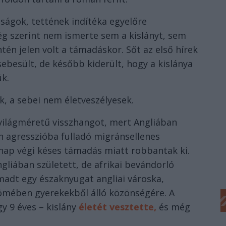
ságok, tettének indítéka egyelőre
ég szerint nem ismerte sem a kislányt, sem
ntén jelen volt a támadáskor. Sőt az első hírek
ebesült, de később kiderült, hogy a kislánya
úk.
k, a sebei nem életveszélyesek.
t világméretű visszhangot, mert Angliában
an agresszióba fulladó migránsellenes
nap végi késes támadás miatt robbantak ki.
ngliában született, de afrikai bevándorló
madt egy északnyugat angliai városka,
ömében gyerekekből álló közönségére. A
y 9 éves – kislány
életét vesztette,
és még