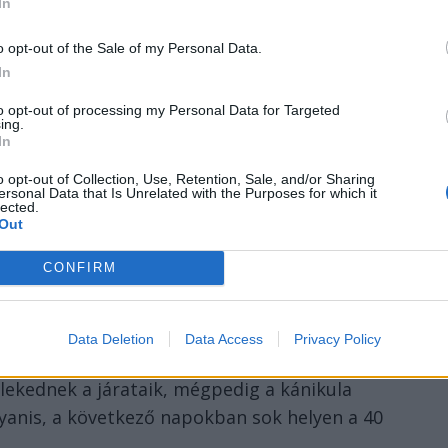
In
szervező, Gergely Balázs szerint, hogy a
 Szent Mihály-templom Europa Nostra-
o opt-out of the Sale of my Personal Data.
jának átadásra is.
In
to opt-out of processing my Personal Data for Targeted
 a nagykoncertek, hanem inkább a
ing.
ztus 18-ikán kezdődő rendezvény fő erejét.
In
o opt-out of Collection, Use, Retention, Sale, and/or Sharing
r a kolozsvári városháza is kiemelt
ersonal Data that Is Unrelated with the Purposes for which it
lected.
ezer lejjel támogatja a magyar napokat.
Out
CONFIRM
igi legviccesebb közleményét
edden
arra figyelmeztette,
a mélyen tisztelt
Data Deletion
Data Access
Privacy Policy
ző két nap során, vagyis egészen péntekig
lekednek a járataik, mégpedig a kánikula
gyanis, a következő napokban sok helyen a 40