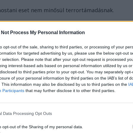
mostani eset nem minősül terrortámadásnak.
is megkoronázzák a magyar
 Not Process My Personal Information
to opt-out of the sale, sharing to third parties, or processing of your per
oronázza az idei Kolozsvári Magyar Napokat,
formation for targeted advertising by us, please use the below opt-out s
r selection. Please note that after your opt-out request is processed y
di beharangozó sajtótájékoztatójukon.
eing interest-based ads based on personal information utilized by us or
disclosed to third parties prior to your opt-out. You may separately opt-
endezvénysorozat részeként áldják meg az
losure of your personal information by third parties on the IAB’s list of
e küldött, az eredeti helyére, a Farkas és az
. This information may also be disclosed by us to third parties on the
IA
emrég visszaállított fogadalmi Mária-
Participants
that may further disclose it to other third parties.
kművet 1744-ben Anton Schuchbauer osztrák
s Antal főkormányszéki tanácsos és felesége
l Data Processing Opt Outs
y elmúlásáért. A kommunista rendszer
eri templom mögé rejtve élhette túl.
o opt-out of the Sharing of my personal data.