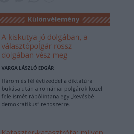
Különvélemény
A kiskutya jó dolgában, a
választópolgár rossz
dolgában vész meg
VARGA LÁSZLÓ EDGÁR
Három és fél évtizeddel a diktatúra
bukása után a romániai polgárok közel
fele ismét rábólintana egy „kevésbé
demokratikus” rendszerre.
Kataszter-katasztrófa: milyen