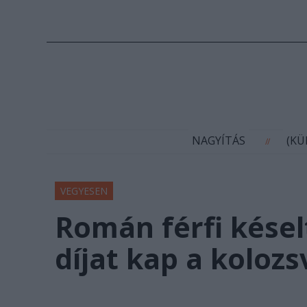
N
NAGYÍTÁS
(K
//
VEGYESEN
Román férfi kése
díjat kap a koloz