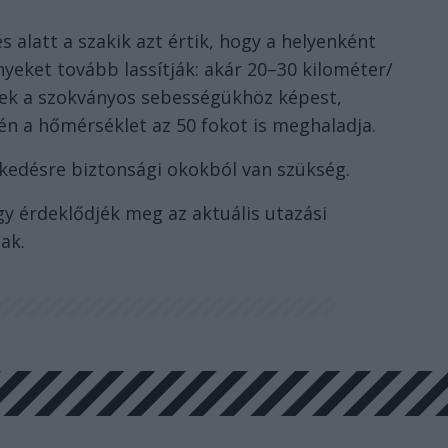
s alatt a szakik azt értik, hogy a helyenként
nyeket tovább lassítják: akár 20–30 kilométer/
nek a szokványos sebességükhöz képest,
jén a hőmérséklet az 50 fokot is meghaladja.
zkedésre biztonsági okokból van szükség.
gy érdeklődjék meg az aktuális utazási
ak.