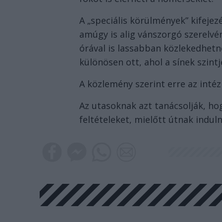
A „speciális körülmények” kifejezé
amúgy is alig vánszorgó szerelvé
órával is lassabban közlekedhet
különösen ott, ahol a sínek szint
A közlemény szerint erre az inté
Az utasoknak azt tanácsolják, ho
feltételeket, mielőtt útnak induln