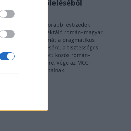
történelem öleléséből
SÓLYOM ISTVÁN
Ideje lecserélni a korábbi évtizedek
szenvedéseire reflektáló román–magyar
megbékélés fogalmát a pragmatikus
együttélés kifejezésére, a tisztességes
Európáért folytatott közös román–
magyar párbeszédre. Vége az MCC-
történészkerekasztalnak.