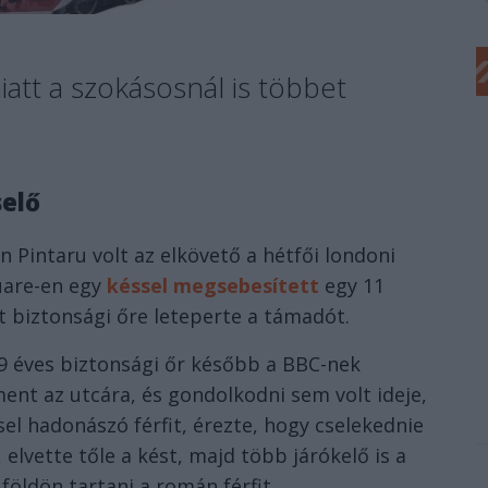
iatt a szokásosnál is többet
selő
 Pintaru volt az elkövető a hétfői londoni
quare-en egy
késsel megsebesített
egy 11
lt biztonsági őre leteperte a támadót.
9 éves biztonsági őr később a BBC-nek
iment az utcára, és gondolkodni sem volt ideje,
el hadonászó férfit, érezte, hogy cselekednie
 elvette tőle a kést, majd több járókelő is a
 földön tartani a román férfit.