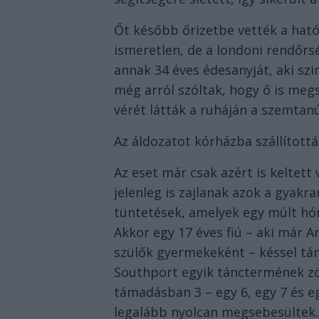
Őt később őrizetbe vették a ható
ismeretlen, de a londoni rendőrs
annak 34 éves édesanyját, aki szi
még arról szóltak, hogy ő is megs
vérét látták a ruháján a szemtan
Az áldozatot kórházba szállítottá
Az eset már csak azért is keltet
jelenleg is zajlanak azok a gyakr
tüntetések, amelyek egy múlt hó
Akkor egy 17 éves fiú – aki már A
szülők gyermekeként – késsel tá
Southport egyik tánctermének z
támadásban 3 – egy 6, egy 7 és eg
legalább nyolcan megsebesültek.