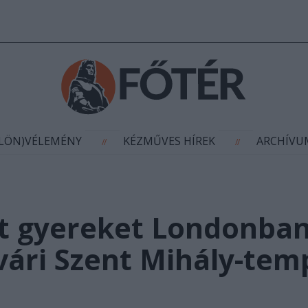
AGYÍTÁS
(KÜLÖN)VÉLEMÉNY
KÉZMŰVES HÍR
//
//
ÜLÖN)VÉLEMÉNY
KÉZMŰVES HÍREK
ARCHÍV
//
//
lt gyereket Londonban
svári Szent Mihály-tem