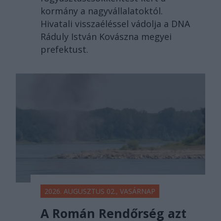
kormány a nagyvállalatoktól.
Hivatali visszaéléssel vádolja a DNA
Ráduly István Kovászna megyei
prefektust.
2026. AUGUSZTUS 02., VASÁRNAP
A Román Rendőrség azt