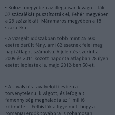
• Kolozs megyében az illegálisan kivágott fák
37 százalékát pusztították el, Fehér megyében
a 23 százalékát, Máramaros megyében a 18
százalékát.
• A vizsgált időszakban több mint 45 500
esetre derült fény, ami 62 esetnek felel meg
napi átlagot számolva. A jelentés szerint a
2009 és 2011 között naponta átlagban 28 ilyen
esetet lepleztek le, majd 2012-ben 50-et.
• A tavalyi és tavalyelőtti évben a
törvénytelenül kivágott, és lefoglalt
famennyiség meghaladta az 1 millió
köbmétert. Felhívták a figyelmet, hogy a
romániai erdők továbbra is rohamosan