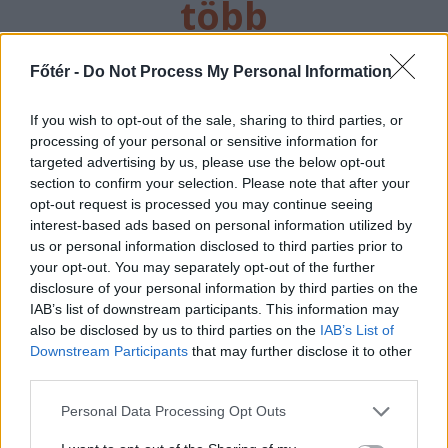
több
főtér.ro
Főtér -
Do Not Process My Personal Information
If you wish to opt-out of the sale, sharing to third parties, or
processing of your personal or sensitive information for
targeted advertising by us, please use the below opt-out
section to confirm your selection. Please note that after your
opt-out request is processed you may continue seeing
interest-based ads based on personal information utilized by
us or personal information disclosed to third parties prior to
your opt-out. You may separately opt-out of the further
2026. AUGUSZTUS 08., SZOMBAT
disclosure of your personal information by third parties on the
Beteg kisgyermeket
IAB’s list of downstream participants. This information may
also be disclosed by us to third parties on the
IAB’s List of
szállított a mentős,
Downstream Participants
that may further disclose it to other
amikor megállt dinnyét
third parties.
vásárolni az út szélén –
Personal Data Processing Opt Outs
hírmix