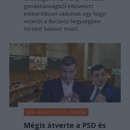
gondatlanságból elkövetett
emberöléssel vádolnak egy hegyi
vezetőt a Bucsecs-hegységben
történt baleset miatt.
2026. AUGUSZTUS 05., SZERDA
Mégis átverte a PSD és