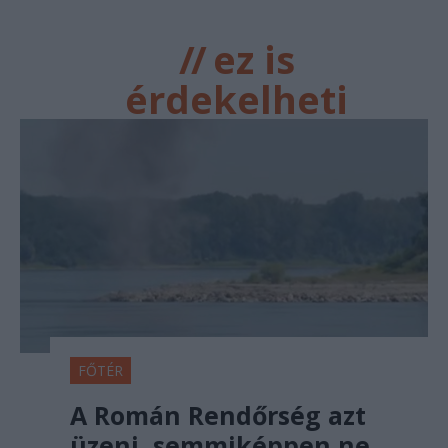
//
ez is
érdekelheti
FŐTÉR
A Román Rendőrség azt
üzeni, semmiképpen ne