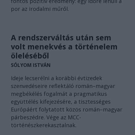
fontos pozitív eredmény: egy időre lehull a
por az irodalmi műről.
A rendszerváltás után sem
volt menekvés a történelem
öleléséből
SÓLYOM ISTVÁN
Ideje lecserélni a korábbi évtizedek
szenvedéseire reflektáló román–magyar
megbékélés fogalmát a pragmatikus
együttélés kifejezésére, a tisztességes
Európáért folytatott közös román–magyar
párbeszédre. Vége az MCC-
történészkerekasztalnak.