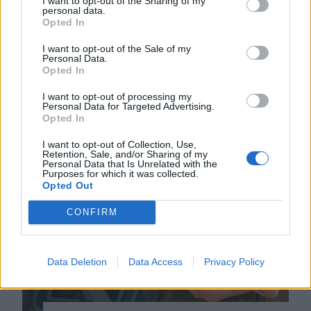
I want to opt-out of the Sharing of my
personal data.
Rohamtempóban kellene
Opted In
felgyorsítania az államnak az
I want to opt-out of the Sale of my
energiatároló kapacitását, ha nem
Personal Data.
akar blackoutot a közeljövőben.
Opted In
Románia légtere felől érkező drón
I want to opt-out of processing my
robbant fel Bulgáriában, nem
Personal Data for Targeted Advertising.
Opted In
messze a határtól.
I want to opt-out of Collection, Use,
Retention, Sale, and/or Sharing of my
Personal Data that Is Unrelated with the
Purposes for which it was collected.
Opted Out
CONFIRM
Data Deletion
Data Access
Privacy Policy