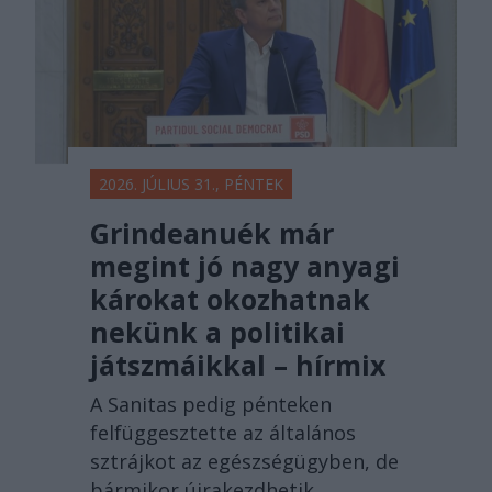
2026. JÚLIUS 31., PÉNTEK
Grindeanuék már
megint jó nagy anyagi
károkat okozhatnak
nekünk a politikai
játszmáikkal – hírmix
A Sanitas pedig pénteken
felfüggesztette az általános
sztrájkot az egészségügyben, de
bármikor újrakezdhetik.