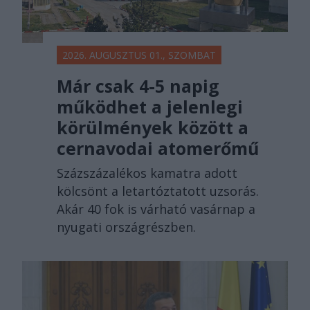
2026. AUGUSZTUS 01., SZOMBAT
Már csak 4-5 napig
működhet a jelenlegi
körülmények között a
cernavodai atomerőmű
Százszázalékos kamatra adott
kölcsönt a letartóztatott uzsorás.
Akár 40 fok is várható vasárnap a
nyugati országrészben.