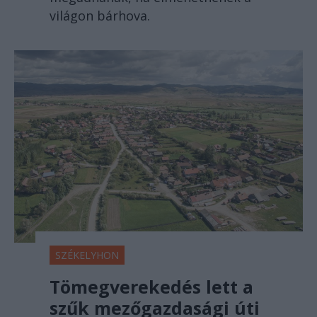
világon bárhova.
SZÉKELYHON
Tömegverekedés lett a
szűk mezőgazdasági úti