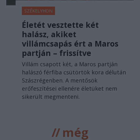
SZÉKELYHON
Életét vesztette két
halász, akiket
villámcsapás ért a Maros
partján – frissítve
Villám csapott két, a Maros partján
halászó férfiba csütörtök kora délután
Szászrégenben. A mentősök
erőfeszítései ellenére életüket nem
sikerült megmenteni.
//
még