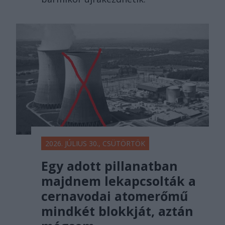
2026. JÚLIUS 30., CSÜTÖRTÖK
Egy adott pillanatban
majdnem lekapcsolták a
cernavodai atomerőmű
mindkét blokkját, aztán