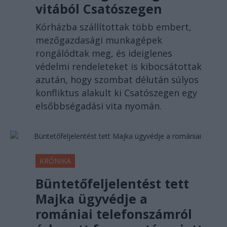
vitából Csatószegen
Kórházba szállítottak több embert,
mezőgazdasági munkagépek
rongálódtak meg, és ideiglenes
védelmi rendeleteket is kibocsátottak
azután, hogy szombat délután súlyos
konfliktus alakult ki Csatószegen egy
elsőbbségadási vita nyomán.
KRÓNIKA
Büntetőfeljelentést tett
Majka ügyvédje a
romániai telefonszámról