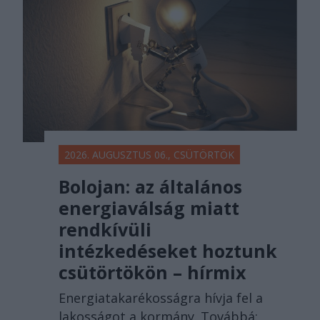
2026. AUGUSZTUS 06., CSÜTÖRTÖK
Bolojan: az általános
energiaválság miatt
rendkívüli
intézkedéseket hoztunk
csütörtökön – hírmix
Energiatakarékosságra hívja fel a
lakosságot a kormány. Továbbá: