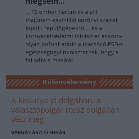
mégsem…
… 16 ember három év alatt
majdnem egymillió eurónyi szajrét
lopott repülőgépekről… és a
környezetvédelmi miniszter asszony
olyan pofont adott a macsózó PSD-s
egészségügyi miniszternek, hogy a
fal adta a másikat.
Különvélemény
A kiskutya jó dolgában, a
választópolgár rossz dolgában
vész meg
VARGA LÁSZLÓ EDGÁR