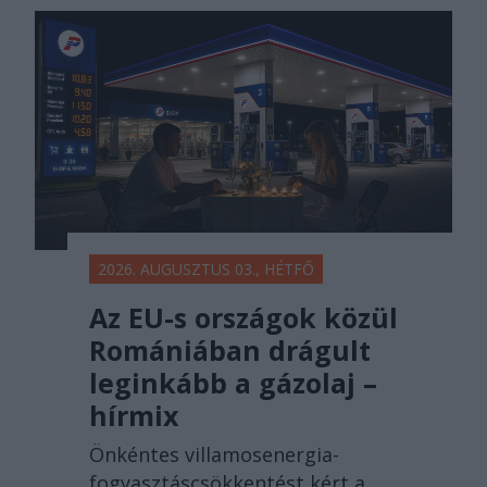
2026. AUGUSZTUS 03., HÉTFŐ
Az EU-s országok közül
Romániában drágult
leginkább a gázolaj –
hírmix
Önkéntes villamosenergia-
fogyasztáscsökkentést kért a