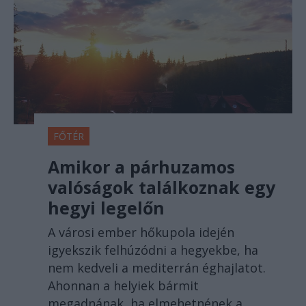
FŐTÉR
Amikor a párhuzamos
valóságok találkoznak egy
hegyi legelőn
A városi ember hőkupola idején
igyekszik felhúzódni a hegyekbe, ha
nem kedveli a mediterrán éghajlatot.
Ahonnan a helyiek bármit
megadnának, ha elmehetnének a