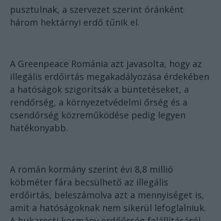
pusztulnak, a szervezet szerint óránként
három hektárnyi erdő tűnik el.
A Greenpeace Románia azt javasolta, hogy az
illegális erdőirtás megakadályozása érdekében
a hatóságok szigorítsák a büntetéseket, a
rendőrség, a környezetvédelmi őrség és a
csendőrség közreműködése pedig legyen
hatékonyabb.
A román kormány szerint évi 8,8 millió
köbméter fára becsülhető az illegális
erdőirtás, beleszámolva azt a mennyiséget is,
amit a hatóságoknak nem sikerül lefoglalniuk.
A bukaresti kormány erdőőrség felállításáról