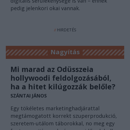
digitális sérülékenysége is van – ennek
pedig jelenkori okai vannak.
HIRDETÉS
//
Nagyítás
Mi marad az Odüsszeia
hollywoodi feldolgozásából,
ha a hitet kilúgozzák belőle?
SZÁNTAI JÁNOS
Egy tökéletes marketinghadjárattal
megtámogatott korrekt szuperprodukció,
szeretem-utálom táborokkal, no meg egy