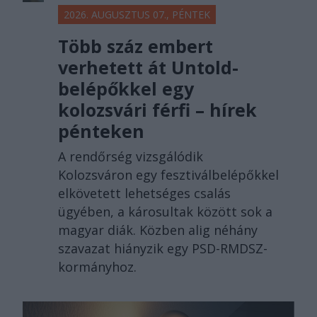
2026. AUGUSZTUS 07., PÉNTEK
Több száz embert
verhetett át Untold-
belépőkkel egy
kolozsvári férfi – hírek
pénteken
A rendőrség vizsgálódik
Kolozsváron egy fesztiválbelépőkkel
elkövetett lehetséges csalás
ügyében, a károsultak között sok a
magyar diák. Közben alig néhány
szavazat hiányzik egy PSD-RMDSZ-
kormányhoz.