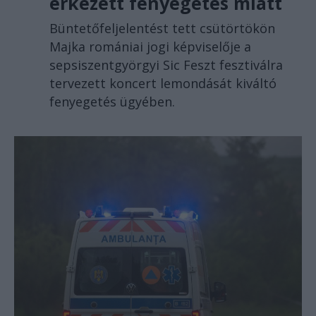
érkezett fenyegetés miatt
Büntetőfeljelentést tett csütörtökön
Majka romániai jogi képviselője a
sepsiszentgyörgyi Sic Feszt fesztiválra
tervezett koncert lemondását kiváltó
fenyegetés ügyében.