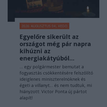
2026. AUGUSZTUS 04., KEDD
Egyelőre sikerült az
országot még pár napra
kihúzni az
energiakátyúból…
… egy polgármester bemutat a
fogyasztás csökkentésére felszólító
ideiglenes miniszterelnöknek és
égeti a villanyt… és nem tudtuk, mi
hiányzott: Victor Ponta új pártot
alapít!