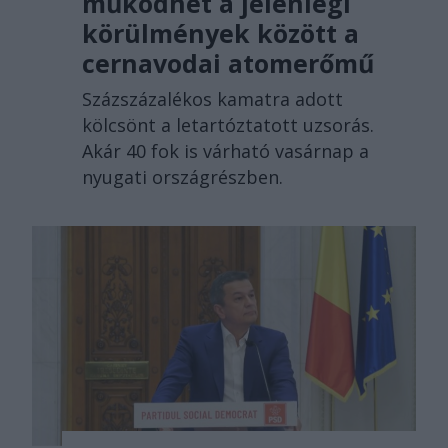
működhet a jelenlegi
körülmények között a
cernavodai atomerőmű
Százszázalékos kamatra adott
kölcsönt a letartóztatott uzsorás.
Akár 40 fok is várható vasárnap a
nyugati országrészben.