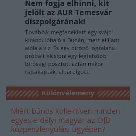
Nem fogja elhinni, kit
jelölt az AUR Temesvár
díszpolgárának!
Továbbá: megfeneklett egy svájci
kirándulóhajó a Dunán, mert elillant
alóla a víz. És egy bírónő jogtalanul
próbált elcsípni egy legfelsőbb
bírósági posztot, aztán mikor
rajtakapták, elpárolgott.
Különvélemény
Miért bűnös kollektíven minden
egyes erdélyi magyar az OJD
közpénzlenyúlási ügyében?