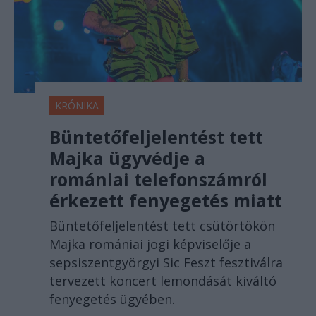
KRÓNIKA
Büntetőfeljelentést tett
Majka ügyvédje a
romániai telefonszámról
érkezett fenyegetés miatt
Büntetőfeljelentést tett csütörtökön
Majka romániai jogi képviselője a
sepsiszentgyörgyi Sic Feszt fesztiválra
tervezett koncert lemondását kiváltó
fenyegetés ügyében.