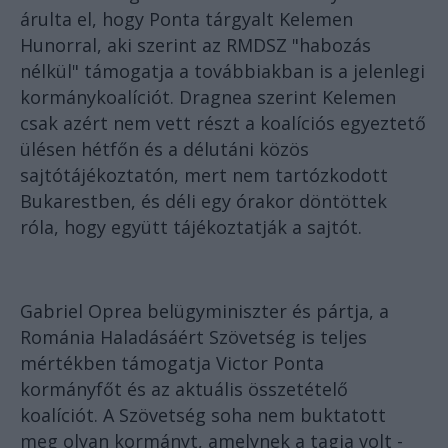
árulta el, hogy Ponta tárgyalt Kelemen
Hunorral, aki szerint az RMDSZ "habozás
nélkül" támogatja a továbbiakban is a jelenlegi
kormánykoalíciót. Dragnea szerint Kelemen
csak azért nem vett részt a koalíciós egyeztető
ülésen hétfőn és a délutáni közös
sajtótájékoztatón, mert nem tartózkodott
Bukarestben, és déli egy órakor döntöttek
róla, hogy együtt tájékoztatják a sajtót.
Gabriel Oprea belügyminiszter és pártja, a
Románia Haladásáért Szövetség is teljes
mértékben támogatja Victor Ponta
kormányfőt és az aktuális összetételő
koalíciót. A Szövetség soha nem buktatott
meg olyan kormányt, amelynek a tagja volt -