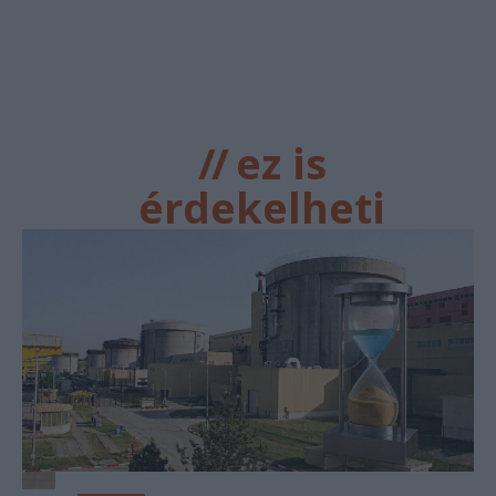
//
ez is
érdekelheti