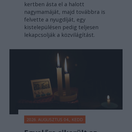
kertben ásta el a halott
nagymamáját, majd továbbra is
felvette a nyugdíját, egy
kistelepülésen pedig teljesen
lekapcsolják a közvilágítást.
2026. AUGUSZTUS 04., KEDD