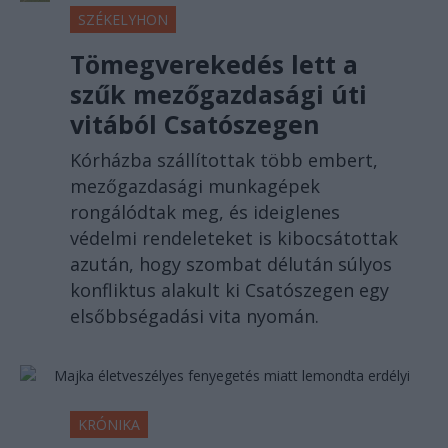
SZÉKELYHON
Tömegverekedés lett a
szűk mezőgazdasági úti
vitából Csatószegen
Kórházba szállítottak több embert,
mezőgazdasági munkagépek
rongálódtak meg, és ideiglenes
védelmi rendeleteket is kibocsátottak
azután, hogy szombat délután súlyos
konfliktus alakult ki Csatószegen egy
elsőbbségadási vita nyomán.
KRÓNIKA