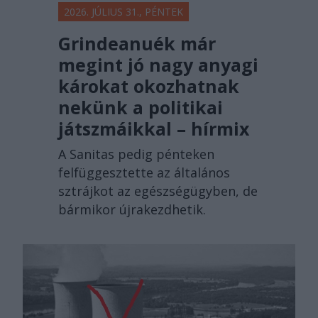
2026. JÚLIUS 31., PÉNTEK
Grindeanuék már
megint jó nagy anyagi
károkat okozhatnak
nekünk a politikai
játszmáikkal – hírmix
A Sanitas pedig pénteken
felfüggesztette az általános
sztrájkot az egészségügyben, de
bármikor újrakezdhetik.