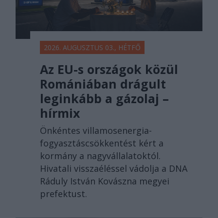
2026. AUGUSZTUS 03., HÉTFŐ
Az EU-s országok közül
Romániában drágult
leginkább a gázolaj –
hírmix
Önkéntes villamosenergia-
fogyasztáscsökkentést kért a
kormány a nagyvállalatoktól.
Hivatali visszaéléssel vádolja a DNA
Ráduly István Kovászna megyei
prefektust.