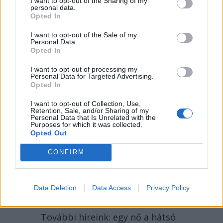
I want to opt-out of the Sharing of my
personal data.
Opted In
I want to opt-out of the Sale of my
Personal Data.
Opted In
I want to opt-out of processing my
Personal Data for Targeted Advertising.
Opted In
I want to opt-out of Collection, Use,
Retention, Sale, and/or Sharing of my
2026. AUGUSZTUS 05., SZERDA
Personal Data that Is Unrelated with the
Purposes for which it was collected.
Opted Out
Mégis átverte a PSD és
az AUR az egymilliárd
CONFIRM
eurót kockára tevő
dekarbonizációs
Data Deletion
Data Access
Privacy Policy
törvényt – hírmix
További híreink: egy nő a hátsó