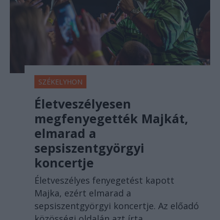
SZÉKELYHON
Életveszélyesen
megfenyegették Majkát,
elmarad a
sepsiszentgyörgyi
koncertje
Életveszélyes fenyegetést kapott
Majka, ezért elmarad a
sepsiszentgyörgyi koncertje. Az előadó
közösségi oldalán azt írta,