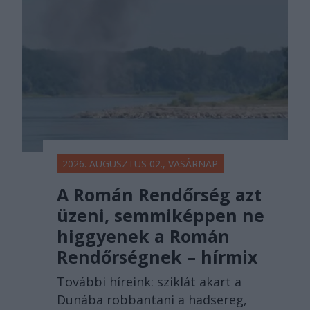
2026. AUGUSZTUS 02., VASÁRNAP
A Román Rendőrség azt
üzeni, semmiképpen ne
higgyenek a Román
Rendőrségnek – hírmix
További híreink: sziklát akart a
Dunába robbantani a hadsereg,