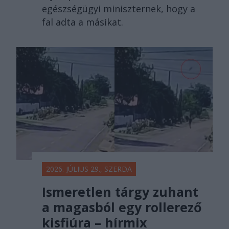
egészségügyi miniszternek, hogy a
fal adta a másikat.
2026. JÚLIUS 29., SZERDA
Ismeretlen tárgy zuhant
a magasból egy rollerező
kisfiúra – hírmix