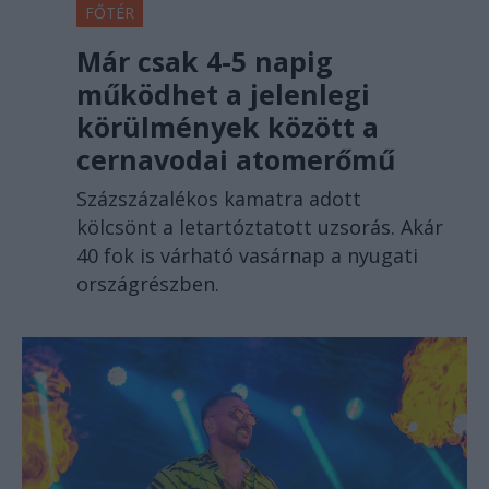
FŐTÉR
Már csak 4-5 napig
működhet a jelenlegi
körülmények között a
cernavodai atomerőmű
Százszázalékos kamatra adott
kölcsönt a letartóztatott uzsorás. Akár
40 fok is várható vasárnap a nyugati
országrészben.