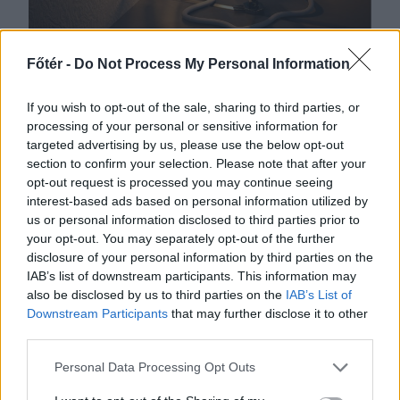
2026. AUGUSZTUS 06., CSÜTÖRTÖK
Főtér -
Do Not Process My Personal Information
Bolojan: az általános
If you wish to opt-out of the sale, sharing to third parties, or
energiaválság miatt
processing of your personal or sensitive information for
rendkívüli
targeted advertising by us, please use the below opt-out
section to confirm your selection. Please note that after your
intézkedéseket hoztunk
opt-out request is processed you may continue seeing
csütörtökön – hírmix
interest-based ads based on personal information utilized by
us or personal information disclosed to third parties prior to
Energiatakarékosságra hívja fel a
your opt-out. You may separately opt-out of the further
disclosure of your personal information by third parties on the
lakosságot a kormány. Továbbá:
IAB’s list of downstream participants. This information may
gondatlanságból elkövetett
also be disclosed by us to third parties on the
IAB’s List of
emberöléssel vádolnak egy hegyi
Downstream Participants
that may further disclose it to other
vezetőt a Bucsecs-hegységben
third parties.
történt baleset miatt.
Personal Data Processing Opt Outs