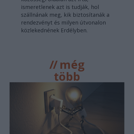
ismeretlenek azt is tudják, hol
szállnának meg, kik biztosítanák a
rendezvényt és milyen útvonalon
közlekednének Erdélyben.
//
még
több
főtér.ro