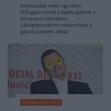
Bombariadó miatt egy időre
felfüggesztették a hajóforgalmat a
konstancai kikötőben.
Válsághelyzetben csökkenthető a
gázolaj jövedéki adója.
2026. JÚLIUS 28., KEDD