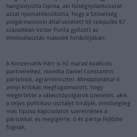
hangsúlyozta Oprea, aki hűségnyilatkozatát
azzal nyomatékosította, hogy a Szövetség
polgármesterei által vezetett 69 település 87
százalékán Victor Ponta győzött az
elnökválasztás második fordulójában.
A Konzervatív Párt is hű marad koalíciós
partnereihez, mondta Daniel Constantin
pártelnök, agrárminiszter. Mindazonáltal ő
annyi kritikát megfogalmazott, hogy
megértette a választópolgárok üzenetét, akik
a teljes politikusi osztályt bírálják, minőségileg
más típusú kapcsolatot szeretnének a
pártokkal, és megígérte, ő és pártja fejlődni
fognak.