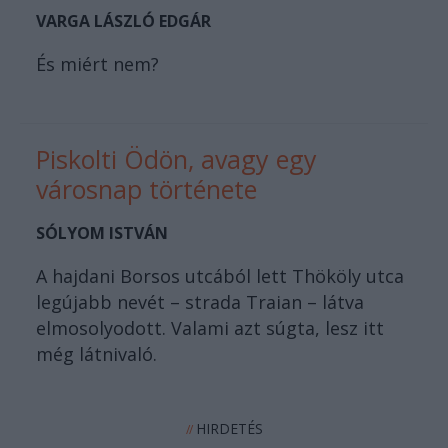
VARGA LÁSZLÓ EDGÁR
És miért nem?
Piskolti Ödön, avagy egy
városnap története
SÓLYOM ISTVÁN
A hajdani Borsos utcából lett Thököly utca
legújabb nevét – strada Traian – látva
elmosolyodott. Valami azt súgta, lesz itt
még látnivaló.
HIRDETÉS
//