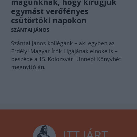
magunknak, hogy kirúgjuk
egymást verőfényes
csütörtöki napokon
SZÁNTAI JÁNOS
Szántai János kollégánk – aki egyben az
Erdélyi Magyar Írók Ligájának elnöke is –
beszéde a 15. Kolozsvári Ünnepi Könyvhét
megnyitóján.
ITT JÁRT