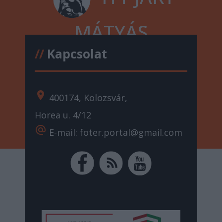
MÁTYÁS
//
Kapcsolat
location_on
400174, Kolozsvár,
Horea u. 4/12
alternate_email
E-mail: foter.portal@gmail.com