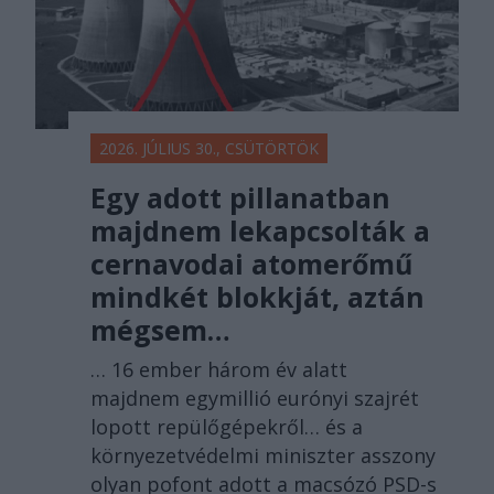
2026. JÚLIUS 30., CSÜTÖRTÖK
Egy adott pillanatban
majdnem lekapcsolták a
cernavodai atomerőmű
mindkét blokkját, aztán
mégsem…
… 16 ember három év alatt
majdnem egymillió eurónyi szajrét
lopott repülőgépekről… és a
környezetvédelmi miniszter asszony
olyan pofont adott a macsózó PSD-s