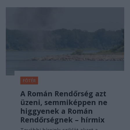
FŐTÉR
A Román Rendőrség azt
üzeni, semmiképpen ne
higgyenek a Román
Rendőrségnek – hírmix
További híreink: sziklát akart a