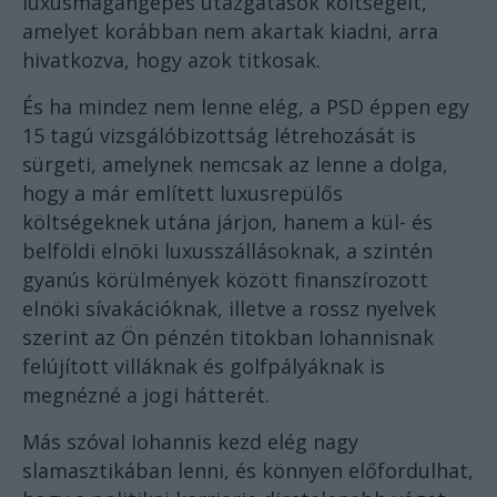
luxusmagángépes utazgatások költségeit,
amelyet korábban nem akartak kiadni, arra
hivatkozva, hogy azok titkosak.
És ha mindez nem lenne elég, a PSD éppen egy
15 tagú vizsgálóbizottság létrehozását is
sürgeti, amelynek nemcsak az lenne a dolga,
hogy a már említett luxusrepülős
költségeknek utána járjon, hanem a kül- és
belföldi elnöki luxusszállásoknak, a szintén
gyanús körülmények között finanszírozott
elnöki sívakációknak, illetve a rossz nyelvek
szerint az Ön pénzén titokban Iohannisnak
felújított villáknak és golfpályáknak is
megnézné a jogi hátterét.
Más szóval Iohannis kezd elég nagy
slamasztikában lenni, és könnyen előfordulhat,