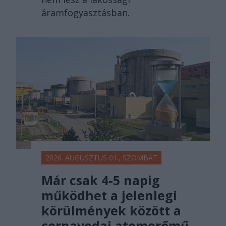
áramfogyasztásban.
2026. AUGUSZTUS 01., SZOMBAT
Már csak 4-5 napig
működhet a jelenlegi
körülmények között a
cernavodai atomerőmű