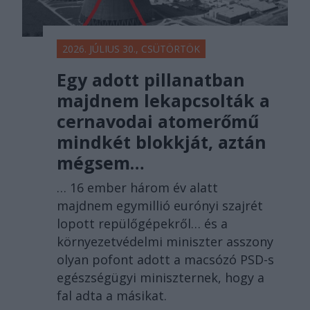
2026. JÚLIUS 30., CSÜTÖRTÖK
Egy adott pillanatban
majdnem lekapcsolták a
cernavodai atomerőmű
mindkét blokkját, aztán
mégsem…
… 16 ember három év alatt
majdnem egymillió eurónyi szajrét
lopott repülőgépekről… és a
környezetvédelmi miniszter asszony
olyan pofont adott a macsózó PSD-s
egészségügyi miniszternek, hogy a
fal adta a másikat.