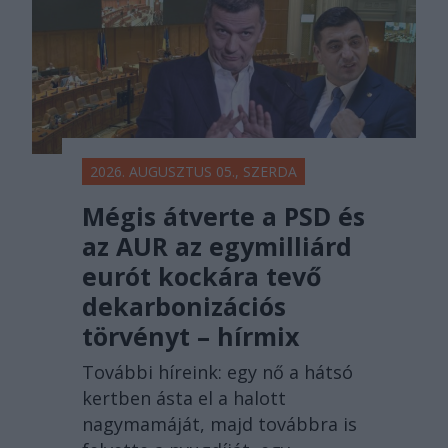
2026. AUGUSZTUS 05., SZERDA
Mégis átverte a PSD és
az AUR az egymilliárd
eurót kockára tevő
dekarbonizációs
törvényt – hírmix
További híreink: egy nő a hátsó
kertben ásta el a halott
nagymamáját, majd továbbra is