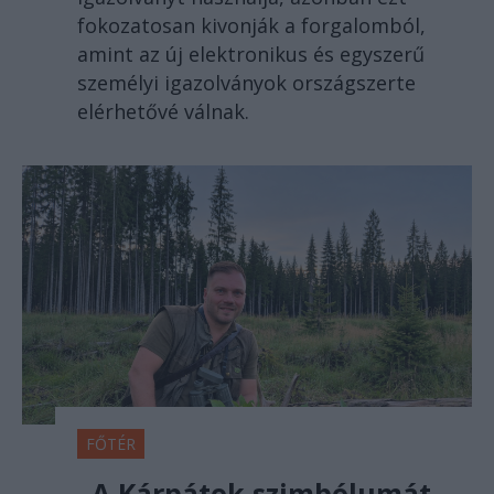
fokozatosan kivonják a forgalomból,
amint az új elektronikus és egyszerű
személyi igazolványok országszerte
elérhetővé válnak.
FŐTÉR
„A Kárpátok szimbólumát