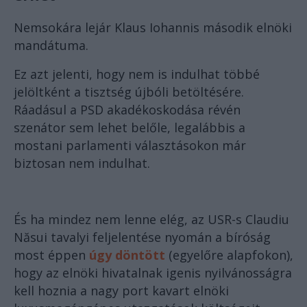
Nemsokára lejár Klaus Iohannis második elnöki
mandátuma.
Ez azt jelenti, hogy nem is indulhat többé
jelöltként a tisztség újbóli betöltésére.
Ráadásul a PSD akadékoskodása révén
szenátor sem lehet belőle, legalábbis a
mostani parlamenti választásokon már
biztosan nem indulhat.
És ha mindez nem lenne elég, az USR-s Claudiu
Năsui tavalyi feljelentése nyomán a bíróság
most éppen
úgy döntött
(egyelőre alapfokon),
hogy az elnöki hivatalnak igenis nyilvánosságra
kell hoznia a nagy port kavart elnöki