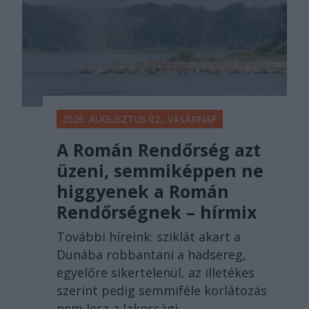
2026. AUGUSZTUS 02., VASÁRNAP
A Román Rendőrség azt
üzeni, semmiképpen ne
higgyenek a Román
Rendőrségnek – hírmix
További híreink: sziklát akart a
Dunába robbantani a hadsereg,
egyelőre sikertelenül, az illetékes
szerint pedig semmiféle korlátozás
nem lesz a lakossági