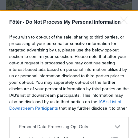
Főtér -
Do Not Process My Personal Information
If you wish to opt-out of the sale, sharing to third parties, or
processing of your personal or sensitive information for
SZÉKELYHON
targeted advertising by us, please use the below opt-out
Tömegverekedés lett a
section to confirm your selection. Please note that after your
opt-out request is processed you may continue seeing
szűk mezőgazdasági úti
interest-based ads based on personal information utilized by
vitából Csatószegen
us or personal information disclosed to third parties prior to
your opt-out. You may separately opt-out of the further
Kórházba szállítottak több embert,
disclosure of your personal information by third parties on the
mezőgazdasági munkagépek
IAB’s list of downstream participants. This information may
also be disclosed by us to third parties on the
IAB’s List of
rongálódtak meg, és ideiglenes
Downstream Participants
that may further disclose it to other
védelmi rendeleteket is kibocsátottak
third parties.
azután, hogy szombat délután súlyos
Personal Data Processing Opt Outs
konfliktus alakult ki Csatószegen egy
elsőbbségadási vita nyomán.