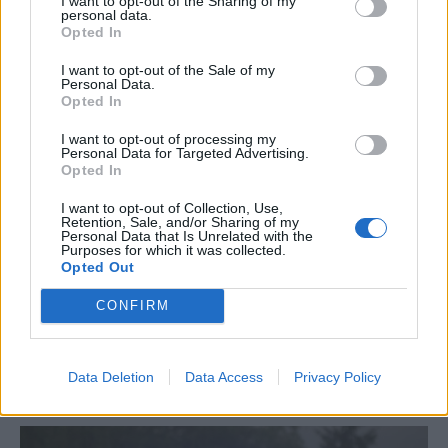
I want to opt-out of the Sharing of my
personal data.
Opted In
I want to opt-out of the Sale of my
Personal Data.
Opted In
KRÓNIKA
Büntetőfeljelentést tett
I want to opt-out of processing my
Personal Data for Targeted Advertising.
Majka ügyvédje a
Opted In
romániai telefonszámról
I want to opt-out of Collection, Use,
Retention, Sale, and/or Sharing of my
érkezett fenyegetés miatt
Personal Data that Is Unrelated with the
Purposes for which it was collected.
Opted Out
Büntetőfeljelentést tett csütörtökön
Majka romániai jogi képviselője a
CONFIRM
sepsiszentgyörgyi Sic Feszt fesztiválra
tervezett koncert lemondását kiváltó
fenyegetés ügyében.
Data Deletion
Data Access
Privacy Policy