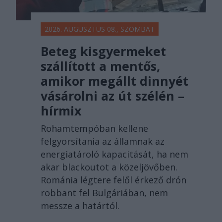
2026. AUGUSZTUS 08., SZOMBAT
Beteg kisgyermeket
szállított a mentős,
amikor megállt dinnyét
vásárolni az út szélén –
hírmix
Rohamtempóban kellene
felgyorsítania az államnak az
energiatároló kapacitását, ha nem
akar blackoutot a közeljövőben.
Románia légtere felől érkező drón
robbant fel Bulgáriában, nem
messze a határtól.