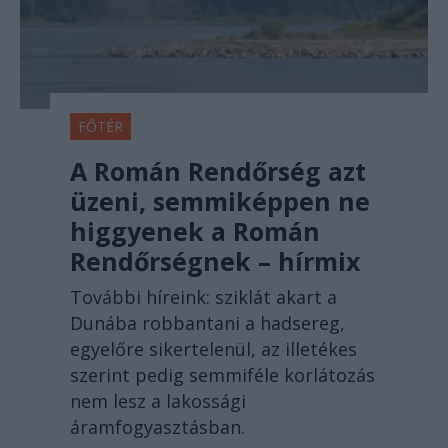
FŐTÉR
A Román Rendőrség azt
üzeni, semmiképpen ne
higgyenek a Román
Rendőrségnek – hírmix
További híreink: sziklát akart a
Dunába robbantani a hadsereg,
egyelőre sikertelenül, az illetékes
szerint pedig semmiféle korlátozás
nem lesz a lakossági
áramfogyasztásban.