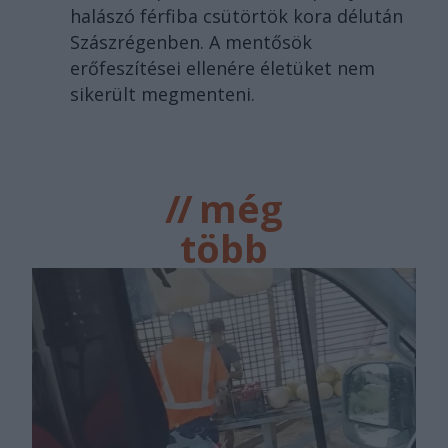
halászó férfiba csütörtök kora délután
Szászrégenben. A mentősök
erőfeszítései ellenére életüket nem
sikerült megmenteni.
//
még
több
főtér.ro