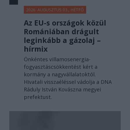
2026. AUGUSZTUS 03., HÉTFŐ
Az EU-s országok közül
Romániában drágult
leginkább a gázolaj –
hírmix
Önkéntes villamosenergia-
fogyasztáscsökkentést kért a
kormány a nagyvállalatoktól.
Hivatali visszaéléssel vádolja a DNA
Ráduly István Kovászna megyei
prefektust.