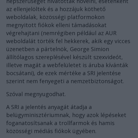
népszerűségét hivatottak növelni, esetenként
az ellenjelöltek és a hozzájuk köthető
weboldalak, közösségi platformokon
megnyitott fiókok elleni támadásokat
végrehajtani (nemrégiben például az AUR
weboldalát törték fel hekkerek, akik egy vicces
üzenetben a pártelnök, George Simion
állítólagos szereplésével készült szexvideót,
illetve magát a webfelületet is áruba kívánták
bocsátani), de ezek mértéke a SRI jelentése
szerint nem fenyegeti a nemzetbiztonságot.
Szóval megnyugodhat.
A SRI a jelentés anyagát átadja a
belügyminisztériumnak, hogy azok lépéseket
foganatosítsanak a trollfarmok és hamis
közösségi médiás fiókok ügyében.