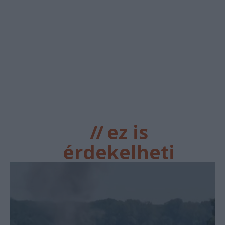
//
ez is
érdekelheti