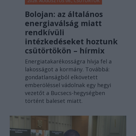
2026. AUGUSZTUS 06., CSÜTÖRTÖK
Bolojan: az általános
energiaválság miatt
rendkívüli
intézkedéseket hoztunk
csütörtökön – hírmix
Energiatakarékosságra hívja fel a
lakosságot a kormány. Továbbá:
gondatlanságból elkövetett
emberöléssel vádolnak egy hegyi
vezetőt a Bucsecs-hegységben
történt baleset miatt.