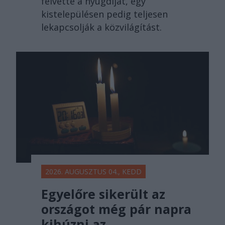
felvette a nyugdíját, egy
kistelepülésen pedig teljesen
lekapcsolják a közvilágítást.
2026. AUGUSZTUS 04., KEDD
Egyelőre sikerült az
országot még pár napra
kihúzni az