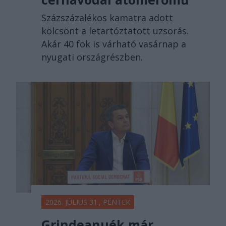
Százszázalékos kamatra adott
kölcsönt a letartóztatott uzsorás.
Akár 40 fok is várható vasárnap a
nyugati országrészben.
2026. JÚLIUS 31., PÉNTEK
Grindeanuék már