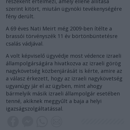
részeként értelmezi, amely ellene állítása
szerint kitört, miután ügynöki tevékenységére
fény derült.
A 69 éves Nati Meirt még 2009-ben ítélte a
brassói törvényszék 11 év börtönbüntetésre
csalás vádjával.
A volt képviselő ügyvédje most védence izraeli
állampolgárságára hivatkozva az izraeli görög
nagykövetség közbenjárását is kérte, amire az
a válasz érkezett, hogy az izraeli nagykövetség
ugyanúgy jár el az ügyben, mint ahogy
bármelyik másik izraeli állampolgár esetében
tenné, akiknek meggyűlt a baja a helyi
igazságszolgáltatással.