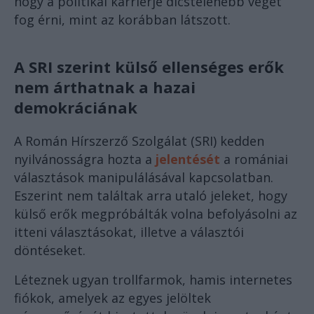
hogy a politikai karrierje dicstelenebb véget
fog érni, mint az korábban látszott.
A SRI szerint külső ellenséges erők
nem árthatnak a hazai
demokráciának
A Román Hírszerző Szolgálat (SRI) kedden
nyilvánosságra hozta a
jelentését
a romániai
választások manipulálásával kapcsolatban.
Eszerint nem találtak arra utaló jeleket, hogy
külső erők megpróbálták volna befolyásolni az
itteni választásokat, illetve a választói
döntéseket.
Léteznek ugyan trollfarmok, hamis internetes
fiókok, amelyek az egyes jelöltek