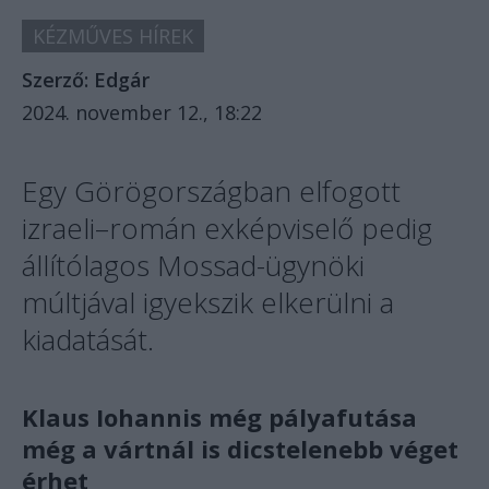
KÉZMŰVES HÍREK
Szerző:
Edgár
2024. november 12., 18:22
Egy Görögországban elfogott
izraeli–román exképviselő pedig
állítólagos Mossad-ügynöki
múltjával igyekszik elkerülni a
kiadatását.
Klaus Iohannis még pályafutása
még a vártnál is dicstelenebb véget
érhet