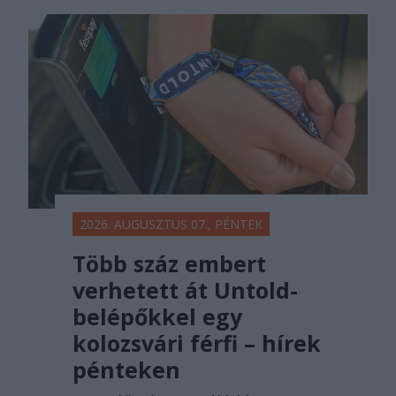
2026. AUGUSZTUS 07., PÉNTEK
Több száz embert
verhetett át Untold-
belépőkkel egy
kolozsvári férfi – hírek
pénteken