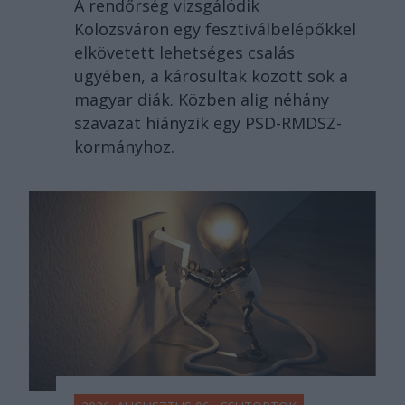
A rendőrség vizsgálódik
Kolozsváron egy fesztiválbelépőkkel
elkövetett lehetséges csalás
ügyében, a károsultak között sok a
magyar diák. Közben alig néhány
szavazat hiányzik egy PSD-RMDSZ-
kormányhoz.