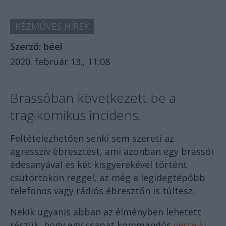
KÉZMŰVES HÍREK
Szerző:
béel
2020. február 13., 11:08
Brassóban következett be a
tragikomikus incidens.
Feltételezhetően senki sem szereti az
agresszív ébresztést, ami azonban egy brassói
édesanyával és két kisgyerekével történt
csütörtökön reggel, az még a legidegtépőbb
telefonos vagy rádiós ébresztőn is túltesz.
Nekik ugyanis abban az élményben lehetett
részük, hogy egy csapat kommandós
verte ki