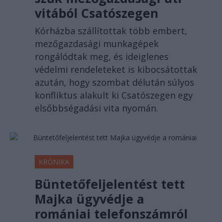
vitából Csatószegen
Kórházba szállítottak több embert,
mezőgazdasági munkagépek
rongálódtak meg, és ideiglenes
védelmi rendeleteket is kibocsátottak
azután, hogy szombat délután súlyos
konfliktus alakult ki Csatószegen egy
elsőbbségadási vita nyomán.
KRÓNIKA
Büntetőfeljelentést tett
Majka ügyvédje a
romániai telefonszámról