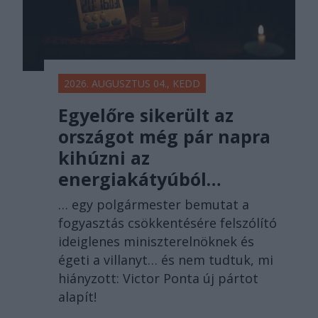
2026. AUGUSZTUS 04., KEDD
Egyelőre sikerült az
országot még pár napra
kihúzni az
energiakátyúból…
… egy polgármester bemutat a
fogyasztás csökkentésére felszólító
ideiglenes miniszterelnöknek és
égeti a villanyt… és nem tudtuk, mi
hiányzott: Victor Ponta új pártot
alapít!