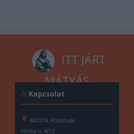
ITT JÁRT
MÁTYÁS
//
Kapcsolat
location_on
400174, Kolozsvár,
Horea u. 4/12