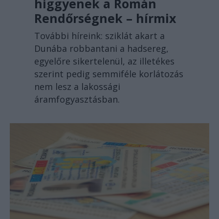
higgyenek a Román
Rendőrségnek – hírmix
További híreink: sziklát akart a
Dunába robbantani a hadsereg,
egyelőre sikertelenül, az illetékes
szerint pedig semmiféle korlátozás
nem lesz a lakossági
áramfogyasztásban.