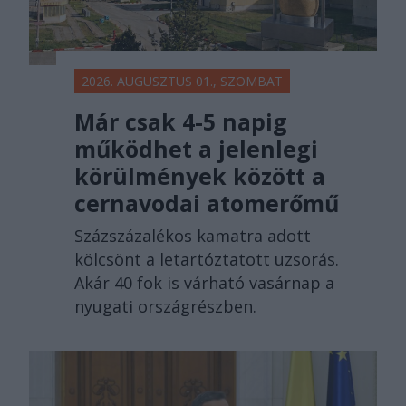
2026. AUGUSZTUS 01., SZOMBAT
Már csak 4-5 napig
működhet a jelenlegi
körülmények között a
cernavodai atomerőmű
Százszázalékos kamatra adott
kölcsönt a letartóztatott uzsorás.
Akár 40 fok is várható vasárnap a
nyugati országrészben.