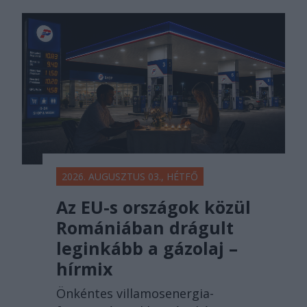
2026. AUGUSZTUS 03., HÉTFŐ
Az EU-s országok közül
Romániában drágult
leginkább a gázolaj –
hírmix
Önkéntes villamosenergia-