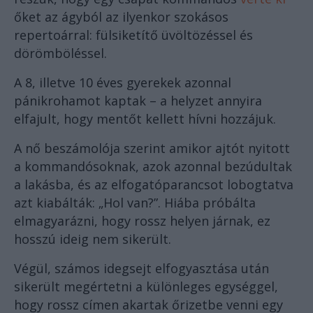
őket az ágyból az ilyenkor szokásos
repertoárral: fülsiketítő üvöltözéssel és
dörömböléssel.
A 8, illetve 10 éves gyerekek azonnal
pánikrohamot kaptak – a helyzet annyira
elfajult, hogy mentőt kellett hívni hozzájuk.
A nő beszámolója szerint amikor ajtót nyitott
a kommandósoknak, azok azonnal bezúdultak
a lakásba, és az elfogatóparancsot lobogtatva
azt kiabálták: „Hol van?”. Hiába próbálta
elmagyarázni, hogy rossz helyen járnak, ez
hosszú ideig nem sikerült.
Végül, számos idegsejt elfogyasztása után
sikerült megértetni a különleges egységgel,
hogy rossz címen akartak őrizetbe venni egy