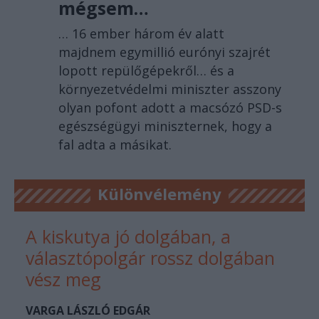
mégsem…
… 16 ember három év alatt
majdnem egymillió eurónyi szajrét
lopott repülőgépekről… és a
környezetvédelmi miniszter asszony
olyan pofont adott a macsózó PSD-s
egészségügyi miniszternek, hogy a
fal adta a másikat.
Különvélemény
A kiskutya jó dolgában, a
választópolgár rossz dolgában
vész meg
VARGA LÁSZLÓ EDGÁR