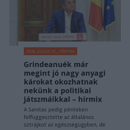
2026. JÚLIUS 31., PÉNTEK
Grindeanuék már
megint jó nagy anyagi
károkat okozhatnak
nekünk a politikai
játszmáikkal – hírmix
A Sanitas pedig pénteken
felfüggesztette az általános
sztrájkot az egészségügyben, de