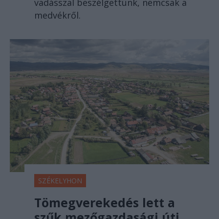
vadásszal beszélgettünk, nemcsak a
medvékről.
SZÉKELYHON
Tömegverekedés lett a
szűk mezőgazdasági úti