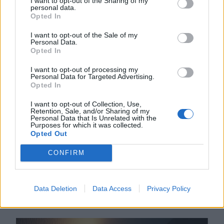
I want to opt-out of the Sharing of my
personal data.
2026. AUGUSZTUS 07., PÉNTEK
Opted In
Több száz embert
I want to opt-out of the Sale of my
Personal Data.
verhetett át Untold-
Opted In
belépőkkel egy
I want to opt-out of processing my
Personal Data for Targeted Advertising.
kolozsvári férfi – hírek
Opted In
pénteken
I want to opt-out of Collection, Use,
Retention, Sale, and/or Sharing of my
A rendőrség vizsgálódik
Personal Data that Is Unrelated with the
Purposes for which it was collected.
Kolozsváron egy fesztiválbelépőkkel
Opted Out
elkövetett lehetséges csalás
ügyében, a károsultak között sok a
CONFIRM
magyar diák. Közben alig néhány
szavazat hiányzik egy PSD-RMDSZ-
Data Deletion
Data Access
Privacy Policy
kormányhoz.