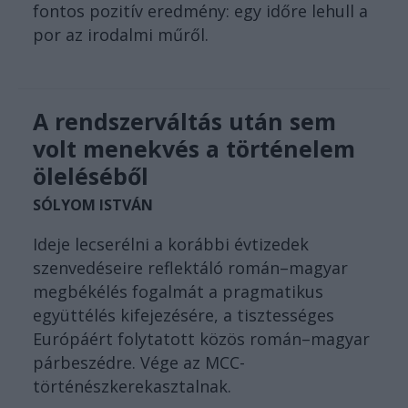
fontos pozitív eredmény: egy időre lehull a
por az irodalmi műről.
A rendszerváltás után sem
volt menekvés a történelem
öleléséből
SÓLYOM ISTVÁN
Ideje lecserélni a korábbi évtizedek
szenvedéseire reflektáló román–magyar
megbékélés fogalmát a pragmatikus
együttélés kifejezésére, a tisztességes
Európáért folytatott közös román–magyar
párbeszédre. Vége az MCC-
történészkerekasztalnak.