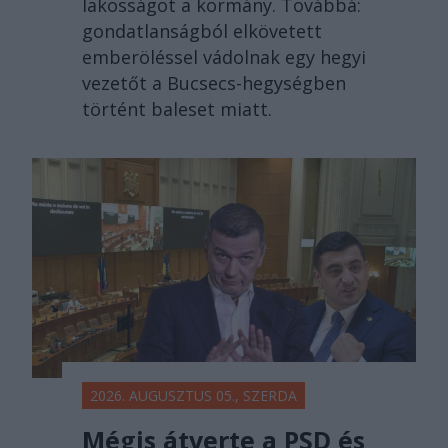
lakosságot a kormány. Továbbá:
gondatlanságból elkövetett
emberöléssel vádolnak egy hegyi
vezetőt a Bucsecs-hegységben
történt baleset miatt.
2026. AUGUSZTUS 05., SZERDA
Mégis átverte a PSD és