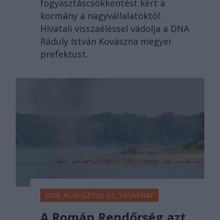
fogyasztáscsökkentést kért a
kormány a nagyvállalatoktól.
Hivatali visszaéléssel vádolja a DNA
Ráduly István Kovászna megyei
prefektust.
2026. AUGUSZTUS 02., VASÁRNAP
A Román Rendőrség azt