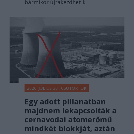
bármikor újrakezdhetik.
2026. JÚLIUS 30., CSÜTÖRTÖK
Egy adott pillanatban
majdnem lekapcsolták a
cernavodai atomerőmű
mindkét blokkját, aztán