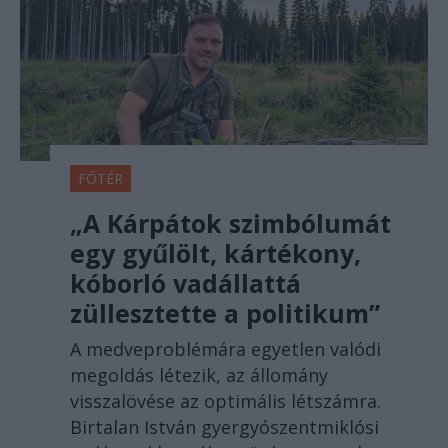
FŐTÉR
„A Kárpátok szimbólumát
egy gyűlölt, kártékony,
kóborló vadállattá
züllesztette a politikum”
A medveproblémára egyetlen valódi
megoldás létezik, az állomány
visszalövése az optimális létszámra.
Birtalan István gyergyószentmiklósi