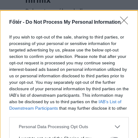
Rohamtempóban kellene
felgyorsítania az államnak az
Főtér -
Do Not Process My Personal Information
energiatároló kapacitását, ha nem
akar blackoutot a közeljövőben.
If you wish to opt-out of the sale, sharing to third parties, or
Románia légtere felől érkező drón
processing of your personal or sensitive information for
robbant fel Bulgáriában, nem
targeted advertising by us, please use the below opt-out
section to confirm your selection. Please note that after your
messze a határtól.
opt-out request is processed you may continue seeing
interest-based ads based on personal information utilized by
us or personal information disclosed to third parties prior to
your opt-out. You may separately opt-out of the further
disclosure of your personal information by third parties on the
IAB’s list of downstream participants. This information may
also be disclosed by us to third parties on the
IAB’s List of
Downstream Participants
that may further disclose it to other
third parties.
Personal Data Processing Opt Outs