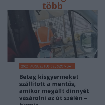
több
főtér.ro
2026. AUGUSZTUS 08., SZOMBAT
Beteg kisgyermeket
szállított a mentős,
amikor megállt dinnyét
vásárolni az út szélén –
hírmix