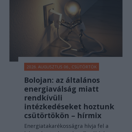
2026. AUGUSZTUS 06., CSÜTÖRTÖK
Bolojan: az általános
energiaválság miatt
rendkívüli
intézkedéseket hoztunk
csütörtökön – hírmix
Energiatakarékosságra hívja fel a