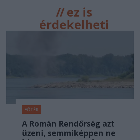
//
ez is
érdekelheti
FŐTÉR
A Román Rendőrség azt
üzeni, semmiképpen ne