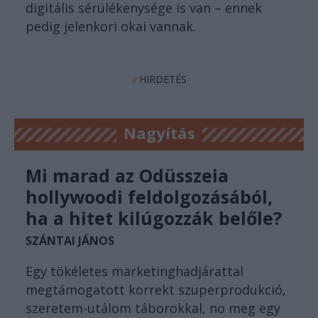
digitális sérülékenysége is van – ennek
pedig jelenkori okai vannak.
HIRDETÉS
//
Nagyítás
Mi marad az Odüsszeia
hollywoodi feldolgozásából,
ha a hitet kilúgozzák belőle?
SZÁNTAI JÁNOS
Egy tökéletes marketinghadjárattal
megtámogatott korrekt szuperprodukció,
szeretem-utálom táborokkal, no meg egy