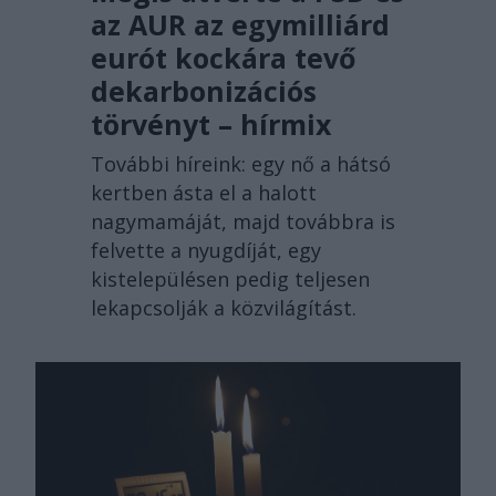
az AUR az egymilliárd
eurót kockára tevő
dekarbonizációs
törvényt – hírmix
További híreink: egy nő a hátsó
kertben ásta el a halott
nagymamáját, majd továbbra is
felvette a nyugdíját, egy
kistelepülésen pedig teljesen
lekapcsolják a közvilágítást.