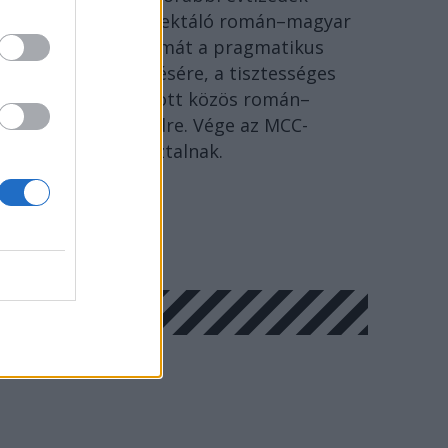
szenvedéseire reflektáló román–magyar
megbékélés fogalmát a pragmatikus
együttélés kifejezésére, a tisztességes
Európáért folytatott közös román–
magyar párbeszédre. Vége az MCC-
történészkerekasztalnak.