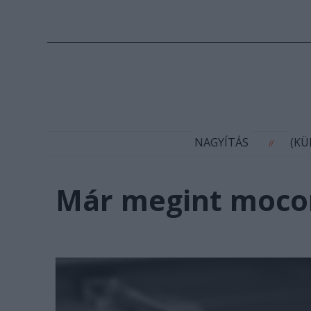
N
NAGYÍTÁS
(K
//
Már megint mocor