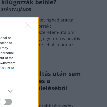
kilúgozzák belőle?
SZÁNTAI JÁNOS
Egy tökéletes marketinghadjárattal
megtámogatott korrekt
szuperprodukció, szeretem-utálom
táborokkal, no meg egy fontos pozitív
sonal or
ection to
eredmény: egy időre lehull a por az
ou may
irodalmi műről.
 personal
out of the
 downstream
B’s List of
A rendszerváltás után sem
volt menekvés a
történelem öleléséből
SÓLYOM ISTVÁN
Ideje lecserélni a korábbi évtizedek