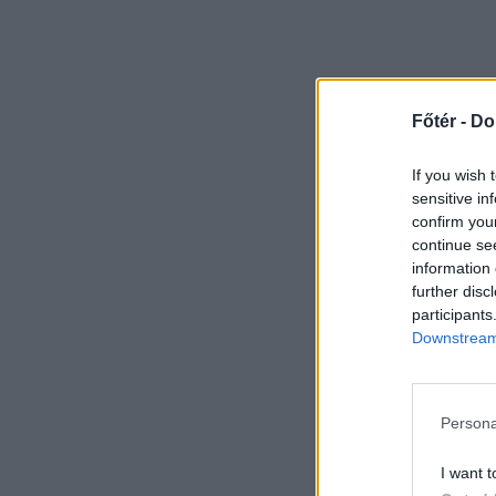
Főtér -
Do
If you wish 
sensitive in
confirm you
continue se
information 
further disc
participants
Downstream 
Persona
I want t