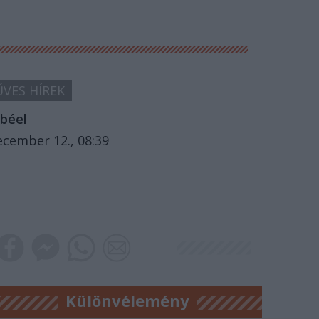
VES HÍREK
béel
ecember 12., 08:39
Különvélemény