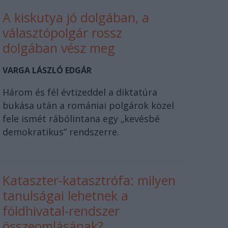
A kiskutya jó dolgában, a
választópolgár rossz
dolgában vész meg
VARGA LÁSZLÓ EDGÁR
Három és fél évtizeddel a diktatúra
bukása után a romániai polgárok közel
fele ismét rábólintana egy „kevésbé
demokratikus” rendszerre.
Kataszter-katasztrófa: milyen
tanulságai lehetnek a
földhivatal-rendszer
összeomlásának?