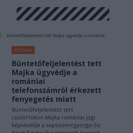
KRÓNIKA
Büntetőfeljelentést tett
Majka ügyvédje a
romániai
telefonszámról érkezett
fenyegetés miatt
Büntetőfeljelentést tett
csütörtökön Majka romániai jogi
képviselője a sepsiszentgyörgyi Sic
Feszt fesztiválra tervezett koncert