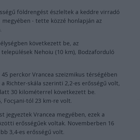
rősségű földrengést észleltek a keddre virradó
ău megyében - tette közzé honlapján az
.
élységben következett be, az
települések Nehoiu (10 km), Bodzaforduló
ra 45 perckor Vrancea szeizmikus térségében
 a Richter-skála szerinti 2,2-es erősségű volt,
latt 30 kilométerrel következett be.
 Focşani-tól 23 km-re volt.
st jegyeztek Vrancea megyében, ezek a
 közötti erősségűek voltak. Novemberben 16
bb 3,4-es erősségű volt.