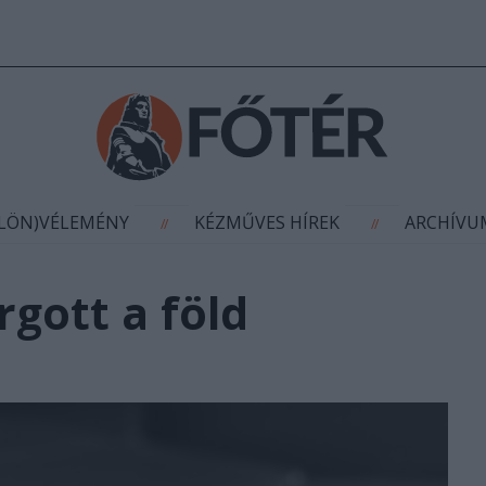
AGYÍTÁS
(KÜLÖN)VÉLEMÉNY
KÉZMŰVES HÍR
//
//
ÜLÖN)VÉLEMÉNY
KÉZMŰVES HÍREK
ARCHÍV
//
//
gott a föld