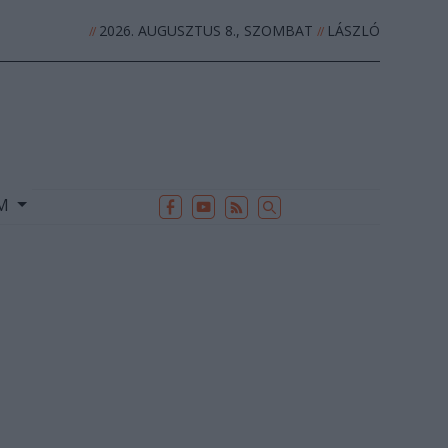
2026. AUGUSZTUS 8., SZOMBAT
LÁSZLÓ
//
//
EK
ARCHÍVUM
//
UM