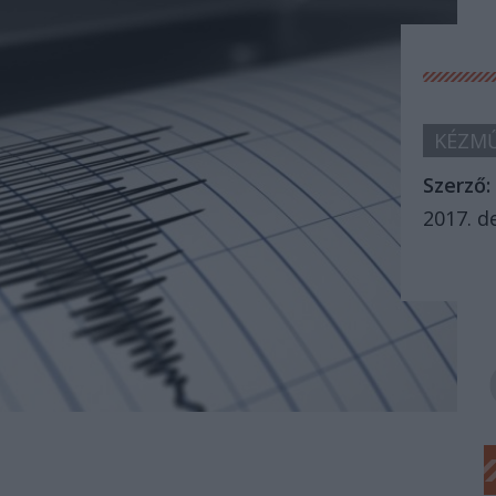
KÉZMŰ
Szerző:
2017. d