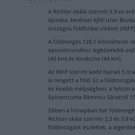
A Richter-skála szerinti 3,9-es e
éjszaka, kevéssel éjfél után Buz
országos földfizikai intézet (INFP)
A földrengés 128,1 kilométeres m
epicentrumához legközelebb eső 
(43 km) és Kovászna (44 km).
Az INFP szerint kedd hajnali 5 ó
is rengett a föld. Ez a földmozgás
és kisebb mélységben, a felszín a
Epicentruma Râmnicu Sărattól 15,
Ebben a hónapban hat földrengé
Richter-skála szerinti 2,3 és 3,9
földmozgást észleltek, a legerőse