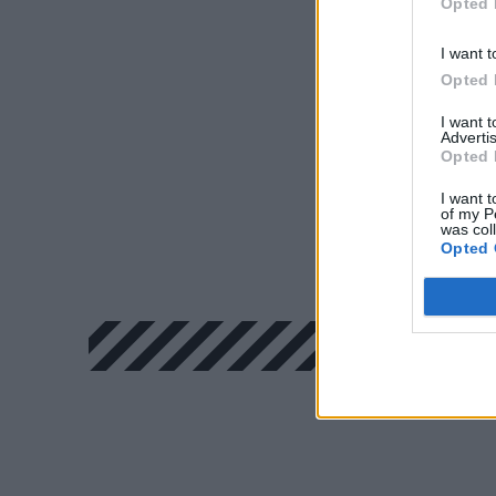
Opted 
I want t
Opted 
I want 
Advertis
Opted 
I want t
of my P
was col
Opted 