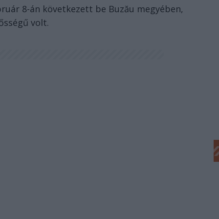
ebruár 8-án következett be Buzău megyében,
rősségű volt.