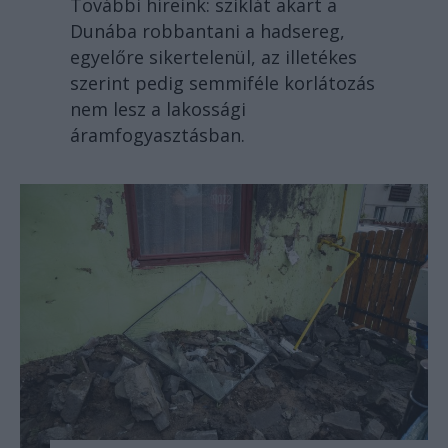
További híreink: sziklát akart a
Dunába robbantani a hadsereg,
egyelőre sikertelenül, az illetékes
szerint pedig semmiféle korlátozás
nem lesz a lakossági
áramfogyasztásban.