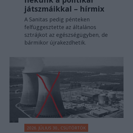
játszmáikkal – hírmix
A Sanitas pedig pénteken
felfüggesztette az általános
sztrájkot az egészségügyben, de
bármikor újrakezdhetik.
2026. JÚLIUS 30., CSÜTÖRTÖK