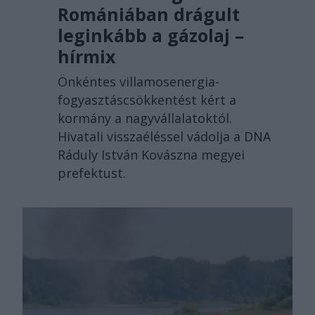
Romániában drágult
leginkább a gázolaj –
hírmix
Önkéntes villamosenergia-
fogyasztáscsökkentést kért a
kormány a nagyvállalatoktól.
Hivatali visszaéléssel vádolja a DNA
Ráduly István Kovászna megyei
prefektust.