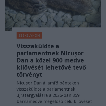
SZÉKELYHON
Visszaküldte a
parlamentnek Nicușor
Dan a közel 900 medve
kilövését lehetővé tevő
törvényt
Nicușor Dan államfő pénteken
visszaküldte a parlamentnek
újratárgyalásra a 2026-ban 859
barnamedve megelőző célú kilövését