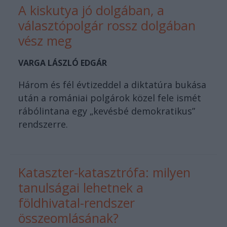
A kiskutya jó dolgában, a
választópolgár rossz dolgában
vész meg
VARGA LÁSZLÓ EDGÁR
Három és fél évtizeddel a diktatúra bukása
után a romániai polgárok közel fele ismét
rábólintana egy „kevésbé demokratikus”
rendszerre.
Kataszter-katasztrófa: milyen
tanulságai lehetnek a
földhivatal-rendszer
összeomlásának?