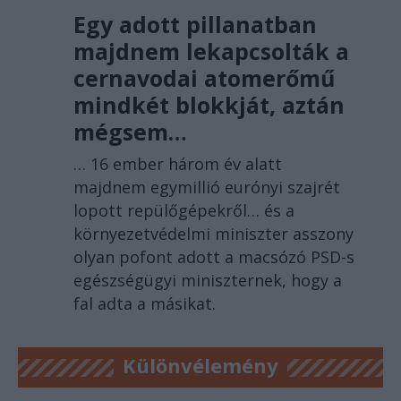
Egy adott pillanatban
majdnem lekapcsolták a
cernavodai atomerőmű
mindkét blokkját, aztán
mégsem…
… 16 ember három év alatt
majdnem egymillió eurónyi szajrét
lopott repülőgépekről… és a
környezetvédelmi miniszter asszony
olyan pofont adott a macsózó PSD-s
egészségügyi miniszternek, hogy a
fal adta a másikat.
Különvélemény