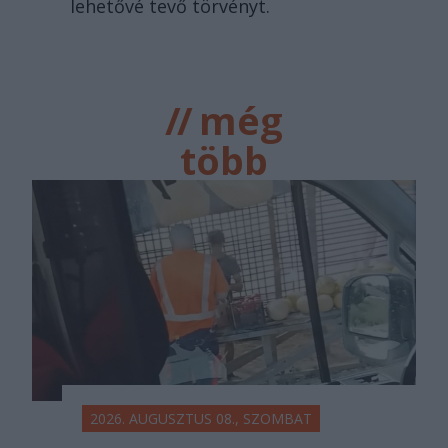
lehetővé tevő törvényt.
//
még
több
főtér.ro
2026. AUGUSZTUS 08., SZOMBAT