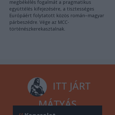
megbékélés fogalmát a pragmatikus
együttélés kifejezésére, a tisztességes
Európáért folytatott közös román–magyar
párbeszédre. Vége az MCC-
történészkerekasztalnak.
ITT JÁRT
MÁTYÁS