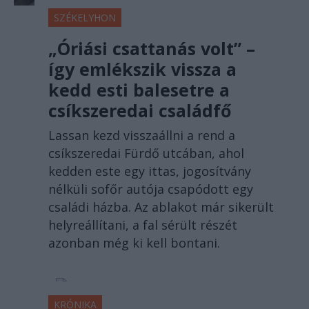
SZÉKELYHON
„Óriási csattanás volt” –
így emlékszik vissza a
kedd esti balesetre a
csíkszeredai családfő
Lassan kezd visszaállni a rend a
csíkszeredai Fürdő utcában, ahol
kedden este egy ittas, jogosítvány
nélküli sofőr autója csapódott egy
családi házba. Az ablakot már sikerült
helyreállítani, a fal sérült részét
azonban még ki kell bontani.
KRÓNIKA