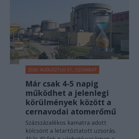
2026. AUGUSZTUS 01., SZOMBAT
Már csak 4-5 napig
működhet a jelenlegi
körülmények között a
cernavodai atomerőmű
Százszázalékos kamatra adott
kölcsönt a letartóztatott uzsorás.
Akár 40 fok is várható vasárnap a