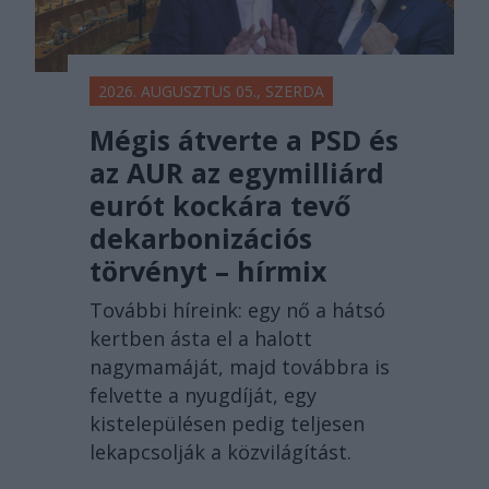
2026. AUGUSZTUS 05., SZERDA
Mégis átverte a PSD és
az AUR az egymilliárd
eurót kockára tevő
dekarbonizációs
törvényt – hírmix
További híreink: egy nő a hátsó
kertben ásta el a halott
nagymamáját, majd továbbra is
felvette a nyugdíját, egy
kistelepülésen pedig teljesen
lekapcsolják a közvilágítást.