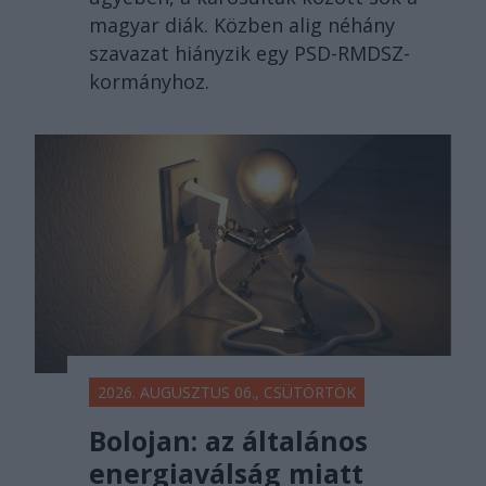
magyar diák. Közben alig néhány
szavazat hiányzik egy PSD-RMDSZ-
kormányhoz.
2026. AUGUSZTUS 06., CSÜTÖRTÖK
Bolojan: az általános
energiaválság miatt