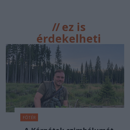
//
ez is
érdekelheti
FŐTÉR