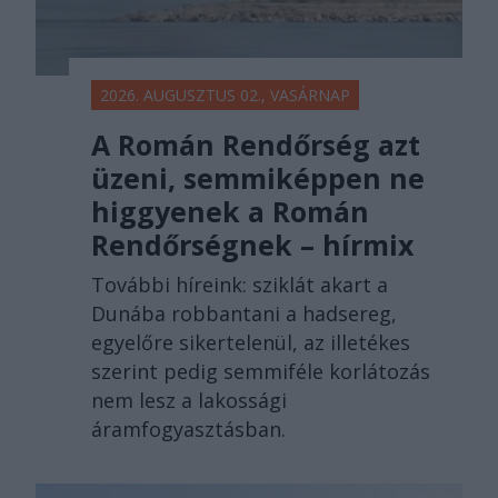
2026. AUGUSZTUS 02., VASÁRNAP
A Román Rendőrség azt
üzeni, semmiképpen ne
higgyenek a Román
Rendőrségnek – hírmix
További híreink: sziklát akart a
Dunába robbantani a hadsereg,
egyelőre sikertelenül, az illetékes
szerint pedig semmiféle korlátozás
nem lesz a lakossági
áramfogyasztásban.