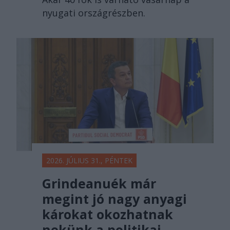
nyugati országrészben.
2026. JÚLIUS 31., PÉNTEK
Grindeanuék már
megint jó nagy anyagi
károkat okozhatnak
nekünk a politikai