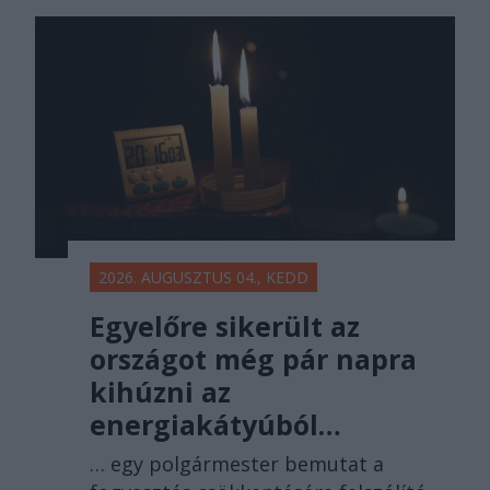
2026. AUGUSZTUS 04., KEDD
Egyelőre sikerült az
országot még pár napra
kihúzni az
energiakátyúból…
… egy polgármester bemutat a