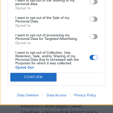
I want to opt-out of the Sharing of my
personal data.
Opted In
I want to opt-out of the Sale of my
Personal Data.
Opted In
I want to opt-out of processing my
Personal Data for Targeted Advertising.
2026. AUGUSZTUS 07., PÉNTEK
Opted In
Több száz embert
I want to opt-out of Collection, Use,
Retention, Sale, and/or Sharing of my
verhetett át Untold-
Personal Data that Is Unrelated with the
Purposes for which it was collected.
belépőkkel egy
Opted Out
kolozsvári férfi – hírek
CONFIRM
pénteken
A rendőrség vizsgálódik
Data Deletion
Data Access
Privacy Policy
Kolozsváron egy fesztiválbelépőkkel
elkövetett lehetséges csalás
ügyében, a károsultak között sok a