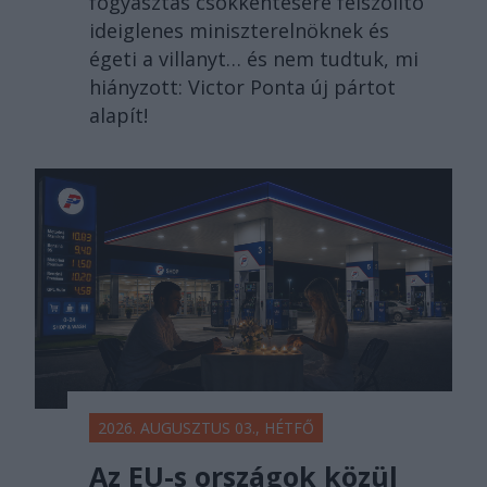
fogyasztás csökkentésére felszólító
ideiglenes miniszterelnöknek és
égeti a villanyt… és nem tudtuk, mi
hiányzott: Victor Ponta új pártot
alapít!
2026. AUGUSZTUS 03., HÉTFŐ
Az EU-s országok közül