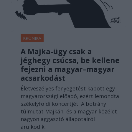
KRÓNIKA
A Majka-ügy csak a
jéghegy csúcsa, be kellene
fejezni a magyar–magyar
acsarkodást
Életveszélyes fenyegetést kapott egy
magyarországi előadó, ezért lemondta
székelyföldi koncertjét. A botrány
túlmutat Majkán, és a magyar közélet
nagyon aggasztó állapotairól
árulkodik.