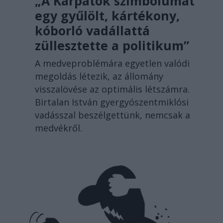
„A Kárpátok szimbólumát
egy gyűlölt, kártékony,
kóborló vadállattá
züllesztette a politikum”
A medveproblémára egyetlen valódi
megoldás létezik, az állomány
visszalövése az optimális létszámra.
Birtalan István gyergyószentmiklósi
vadásszal beszélgettünk, nemcsak a
medvékről.