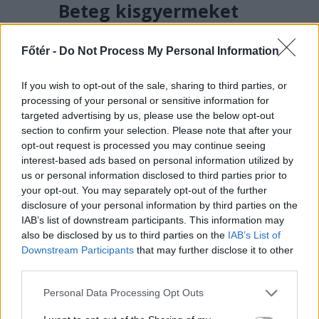
Beteg kisgyermeket
szállított a mentős,
amikor megállt dinnyét
Főtér -
Do Not Process My Personal Information
vásárolni az út szélén –
If you wish to opt-out of the sale, sharing to third parties, or
hírmix
processing of your personal or sensitive information for
targeted advertising by us, please use the below opt-out
Rohamtempóban kellene
section to confirm your selection. Please note that after your
felgyorsítania az államnak az
opt-out request is processed you may continue seeing
energiatároló kapacitását, ha nem
interest-based ads based on personal information utilized by
akar blackoutot a közeljövőben.
us or personal information disclosed to third parties prior to
your opt-out. You may separately opt-out of the further
Románia légtere felől érkező drón
disclosure of your personal information by third parties on the
robbant fel Bulgáriában, nem
IAB’s list of downstream participants. This information may
messze a határtól.
also be disclosed by us to third parties on the
IAB’s List of
Downstream Participants
that may further disclose it to other
third parties.
Personal Data Processing Opt Outs