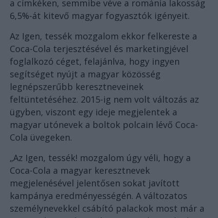
a címkéken, semmibe véve a románia lakosság
6,5%-át kitevő magyar fogyasztók igényeit.
Az Igen, tessék mozgalom ekkor felkereste a
Coca-Cola terjesztésével és marketingjével
foglalkozó céget, felajánlva, hogy ingyen
segítséget nyújt a magyar közösség
legnépszerűbb keresztneveinek
feltüntetéséhez. 2015-ig nem volt változás az
ügyben, viszont egy ideje megjelentek a
magyar utónevek a boltok polcain lévő Coca-
Cola üvegeken.
„Az Igen, tessék! mozgalom úgy véli, hogy a
Coca-Cola a magyar keresztnevek
megjelenésével jelentősen sokat javított
kampánya eredményességén. A változatos
személynevekkel csábító palackok most már a