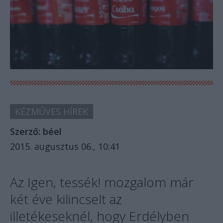
KÉZMŰVES HÍREK
Szerző:
béel
2015. augusztus 06., 10:41
Az Igen, tessék! mozgalom már
két éve kilincselt az
illetékeseknél, hogy Erdélyben