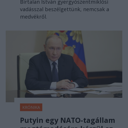
Birtalan István gyergyószentmiklósi
vadásszal beszélgettünk, nemcsak a
medvékről.
KRÓNIKA
Putyin egy NATO-tagállam