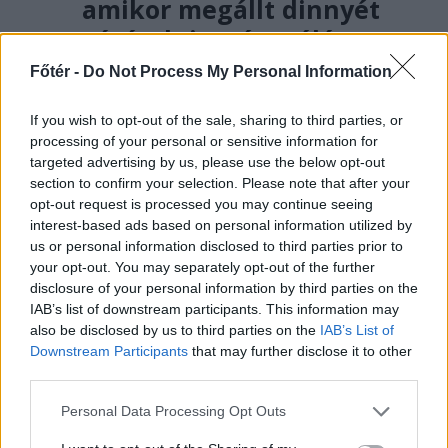
amikor megállt dinnyét
vásárolni az út szélén –
hírmix
Főtér -
Do Not Process My Personal Information
Rohamtempóban kellene
If you wish to opt-out of the sale, sharing to third parties, or
felgyorsítania az államnak az
processing of your personal or sensitive information for
energiatároló kapacitását, ha nem
targeted advertising by us, please use the below opt-out
akar blackoutot a közeljövőben.
section to confirm your selection. Please note that after your
opt-out request is processed you may continue seeing
Románia légtere felől érkező drón
interest-based ads based on personal information utilized by
robbant fel Bulgáriában, nem
us or personal information disclosed to third parties prior to
messze a határtól.
your opt-out. You may separately opt-out of the further
disclosure of your personal information by third parties on the
IAB’s list of downstream participants. This information may
also be disclosed by us to third parties on the
IAB’s List of
Downstream Participants
that may further disclose it to other
third parties.
Personal Data Processing Opt Outs