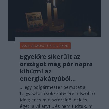
2026. AUGUSZTUS 04., KEDD
Egyelőre sikerült az
országot még pár napra
kihúzni az
energiakátyúból…
… egy polgármester bemutat a
fogyasztás csökkentésére felszólító
ideiglenes miniszterelnöknek és
égeti a villanyt… és nem tudtuk, mi