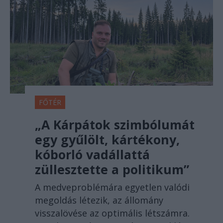
FŐTÉR
„A Kárpátok szimbólumát
egy gyűlölt, kártékony,
kóborló vadállattá
züllesztette a politikum”
A medveproblémára egyetlen valódi
megoldás létezik, az állomány
visszalövése az optimális létszámra.