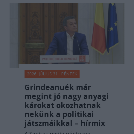
2026. JÚLIUS 31., PÉNTEK
Grindeanuék már
megint jó nagy anyagi
károkat okozhatnak
nekünk a politikai
játszmáikkal – hírmix
A Sanitas pedig pénteken