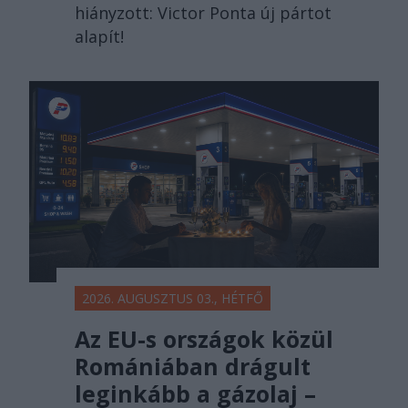
hiányzott: Victor Ponta új pártot
alapít!
2026. AUGUSZTUS 03., HÉTFŐ
Az EU-s országok közül
Romániában drágult
leginkább a gázolaj –