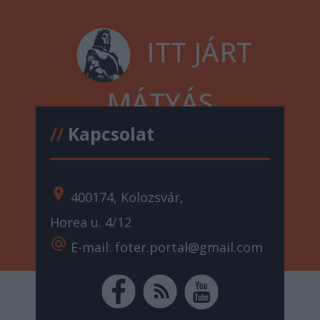
ITT JÁRT
MÁTYÁS
//
Kapcsolat
location_on
400174, Kolozsvár,
Horea u. 4/12
alternate_email
E-mail: foter.portal@gmail.com