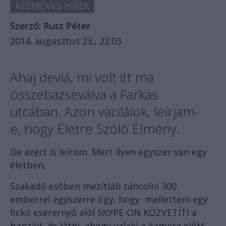
KÉZMŰVES HÍREK
Szerző:
Rusz Péter
2014. augusztus 23., 22:03
Ahaj devlá, mi volt itt ma
összebazseválva a Farkas
utcában. Azon vacilálok, leírjam-
e, hogy Életre Szóló Élmény.
De azért is leírom. Mert ilyen egyszer van egy
életben.
Szakadó esőben mezítláb táncolni 300
emberrel egyszerre úgy, hogy mellettem egy
fickó eserernyő alól SKYPE-ON KÖZVETÍTI a
banzájt, és látni, ahogy valaki a kamera előtt