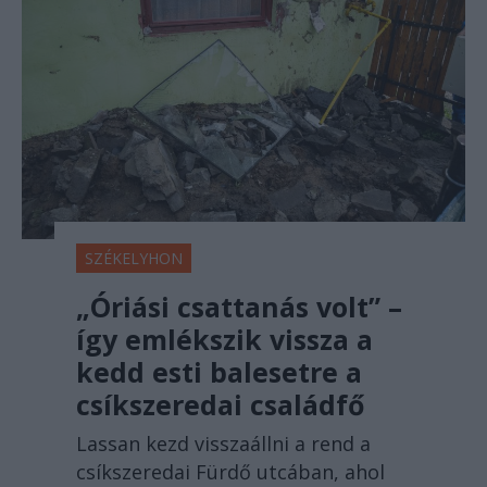
SZÉKELYHON
„Óriási csattanás volt” –
így emlékszik vissza a
kedd esti balesetre a
csíkszeredai családfő
Lassan kezd visszaállni a rend a
csíkszeredai Fürdő utcában, ahol