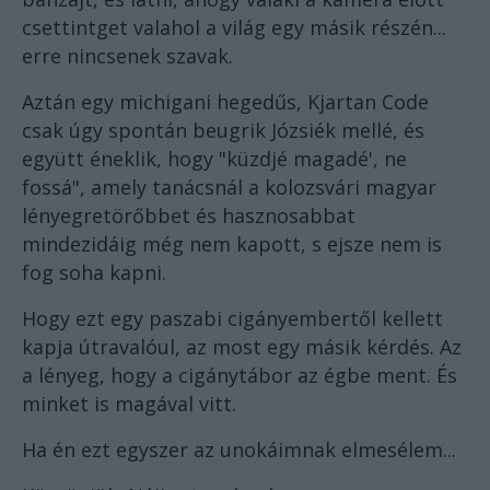
csettintget valahol a világ egy másik részén...
erre nincsenek szavak.
Aztán egy michigani hegedűs, Kjartan Code
csak úgy spontán beugrik Józsiék mellé, és
együtt éneklik, hogy "küzdjé magadé', ne
fossá", amely tanácsnál a kolozsvári magyar
lényegretörőbbet és hasznosabbat
mindezidáig még nem kapott, s ejsze nem is
fog soha kapni.
Hogy ezt egy paszabi cigányembertől kellett
kapja útravalóul, az most egy másik kérdés. Az
a lényeg, hogy a cigánytábor az égbe ment. És
minket is magával vitt.
Ha én ezt egyszer az unokáimnak elmesélem...