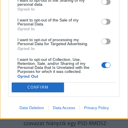
I want to opt-out of the Sharing of my
personal data.
Opted In
I want to opt-out of the Sale of my
Personal Data.
2026. AUGUSZTUS 07., PÉNTEK
Opted In
Több száz embert
I want to opt-out of processing my
Personal Data for Targeted Advertising.
verhetett át Untold-
Opted In
belépőkkel egy
I want to opt-out of Collection, Use,
Retention, Sale, and/or Sharing of my
kolozsvári férfi – hírek
Personal Data that Is Unrelated with the
Purposes for which it was collected.
pénteken
Opted Out
A rendőrség vizsgálódik
CONFIRM
Kolozsváron egy fesztiválbelépőkkel
elkövetett lehetséges csalás
ügyében, a károsultak között sok a
Data Deletion
Data Access
Privacy Policy
magyar diák. Közben alig néhány
szavazat hiányzik egy PSD-RMDSZ-