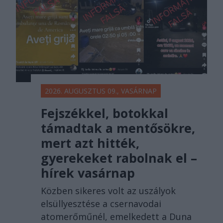
2026. AUGUSZTUS 09., VASÁRNAP
Fejszékkel, botokkal
támadtak a mentősökre,
mert azt hitték,
gyerekeket rabolnak el –
hírek vasárnap
Közben sikeres volt az uszályok
elsüllyesztése a csernavodai
atomerőműnél, emelkedett a Duna