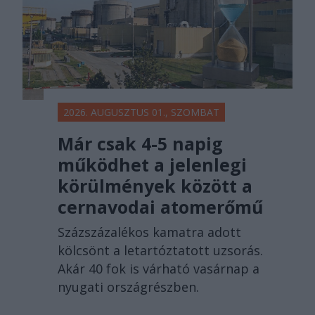
2026. AUGUSZTUS 01., SZOMBAT
Már csak 4-5 napig
működhet a jelenlegi
körülmények között a
cernavodai atomerőmű
Százszázalékos kamatra adott
kölcsönt a letartóztatott uzsorás.
Akár 40 fok is várható vasárnap a
nyugati országrészben.