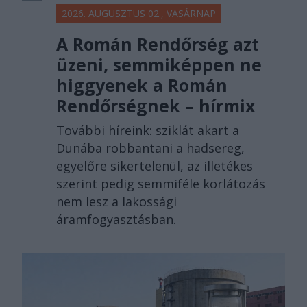
2026. AUGUSZTUS 02., VASÁRNAP
A Román Rendőrség azt
üzeni, semmiképpen ne
higgyenek a Román
Rendőrségnek – hírmix
További híreink: sziklát akart a
Dunába robbantani a hadsereg,
egyelőre sikertelenül, az illetékes
szerint pedig semmiféle korlátozás
nem lesz a lakossági
áramfogyasztásban.