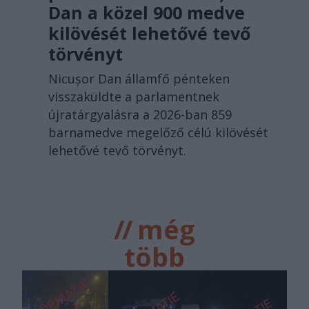
Dan a közel 900 medve
kilövését lehetővé tevő
törvényt
Nicușor Dan államfő pénteken
visszaküldte a parlamentnek
újratárgyalásra a 2026-ban 859
barnamedve megelőző célú kilövését
lehetővé tevő törvényt.
//
még
több
főtér.ro