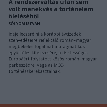
A rendszerváltás után sem
volt menekvés a történelem
öleléséből
SÓLYOM ISTVÁN
Ideje lecserélni a korábbi évtizedek
szenvedéseire reflektáló román–magyar
megbékélés fogalmát a pragmatikus
együttélés kifejezésére, a tisztességes
Európáért folytatott közös román–magyar
párbeszédre. Vége az MCC-
történészkerekasztalnak.