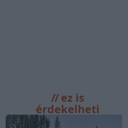
//
ez is
érdekelheti