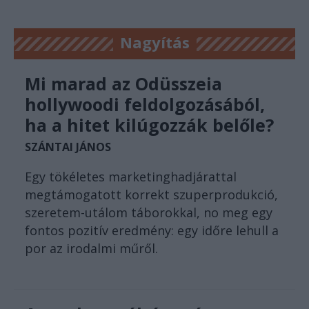
Nagyítás
Mi marad az Odüsszeia
hollywoodi feldolgozásából,
ha a hitet kilúgozzák belőle?
SZÁNTAI JÁNOS
Egy tökéletes marketinghadjárattal
megtámogatott korrekt szuperprodukció,
szeretem-utálom táborokkal, no meg egy
fontos pozitív eredmény: egy időre lehull a
por az irodalmi műről.