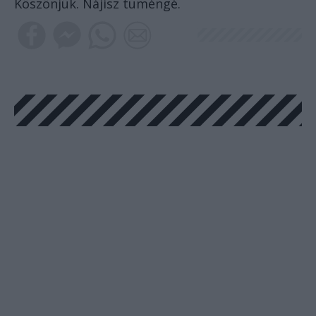
Köszönjük. Nájisz tuméngé.