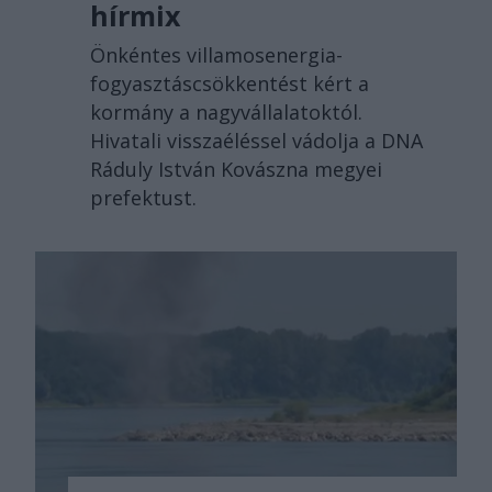
hírmix
Önkéntes villamosenergia-
fogyasztáscsökkentést kért a
kormány a nagyvállalatoktól.
Hivatali visszaéléssel vádolja a DNA
Ráduly István Kovászna megyei
prefektust.