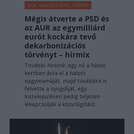
2026. AUGUSZTUS 05., SZERDA
Mégis átverte a PSD és
az AUR az egymilliárd
eurót kockára tevő
dekarbonizációs
törvényt – hírmix
További híreink: egy nő a hátsó
kertben ásta el a halott
nagymamáját, majd továbbra is
felvette a nyugdíját, egy
kistelepülésen pedig teljesen
lekapcsolják a közvilágítást.