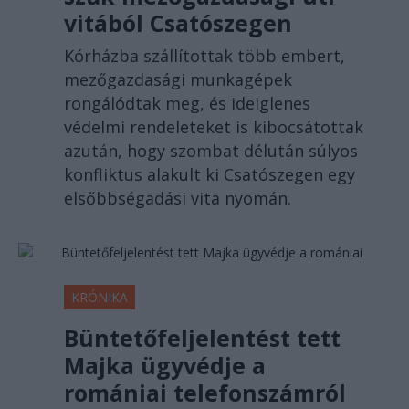
vitából Csatószegen
Kórházba szállítottak több embert,
mezőgazdasági munkagépek
rongálódtak meg, és ideiglenes
védelmi rendeleteket is kibocsátottak
azután, hogy szombat délután súlyos
konfliktus alakult ki Csatószegen egy
elsőbbségadási vita nyomán.
KRÓNIKA
Büntetőfeljelentést tett
Majka ügyvédje a
romániai telefonszámról