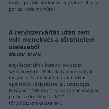
fontos pozitív eredmény: egy időre lehull a
por az irodalmi műről.
A rendszerváltás után sem
volt menekvés a történelem
öleléséből
SÓLYOM ISTVÁN
Ideje lecserélni a korábbi évtizedek
szenvedéseire reflektáló román–magyar
megbékélés fogalmát a pragmatikus
együttélés kifejezésére, a tisztességes
Európáért folytatott közös román–magyar
párbeszédre. Vége az MCC-
történészkerekasztalnak.