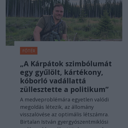
FŐTÉR
„A Kárpátok szimbólumát
egy gyűlölt, kártékony,
kóborló vadállattá
züllesztette a politikum”
A medveproblémára egyetlen valódi
megoldás létezik, az állomány
visszalövése az optimális létszámra.
Birtalan István gyergyószentmiklósi