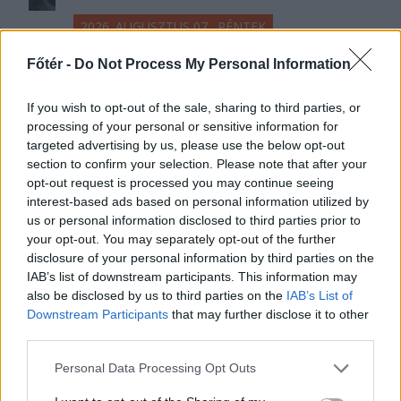
2026. AUGUSZTUS 07., PÉNTEK
Több száz embert
Főtér -
Do Not Process My Personal Information
verhetett át Untold-
If you wish to opt-out of the sale, sharing to third parties, or
belépőkkel egy
processing of your personal or sensitive information for
kolozsvári férfi – hírek
targeted advertising by us, please use the below opt-out
section to confirm your selection. Please note that after your
pénteken
opt-out request is processed you may continue seeing
interest-based ads based on personal information utilized by
A rendőrség vizsgálódik
us or personal information disclosed to third parties prior to
Kolozsváron egy fesztiválbelépőkkel
your opt-out. You may separately opt-out of the further
elkövetett lehetséges csalás
disclosure of your personal information by third parties on the
ügyében, a károsultak között sok a
IAB’s list of downstream participants. This information may
also be disclosed by us to third parties on the
IAB’s List of
magyar diák. Közben alig néhány
Downstream Participants
that may further disclose it to other
szavazat hiányzik egy PSD-RMDSZ-
third parties.
kormányhoz.
Personal Data Processing Opt Outs