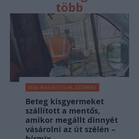
több
főtér.ro
2026. AUGUSZTUS 08., SZOMBAT
Beteg kisgyermeket
szállított a mentős,
amikor megállt dinnyét
vásárolni az út szélén –
hírmix