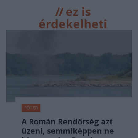
//
ez is
érdekelheti
FŐTÉR
A Román Rendőrség azt
üzeni, semmiképpen ne