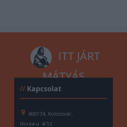
ITT JÁRT
MÁTYÁS
//
Kapcsolat
location_on
400174, Kolozsvár,
Horea u. 4/12