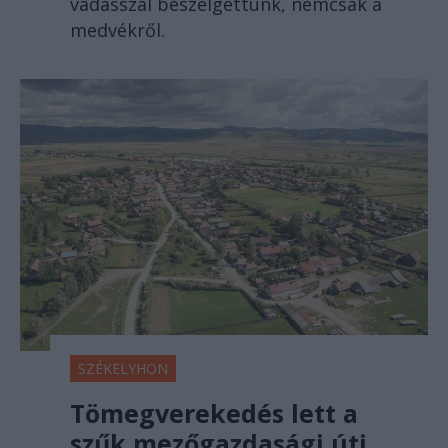
vadásszal beszélgettünk, nemcsak a
medvékről.
SZÉKELYHON
Tömegverekedés lett a
szűk mezőgazdasági úti