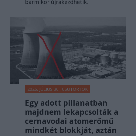
bármikor újrakezdhetik.
2026. JÚLIUS 30., CSÜTÖRTÖK
Egy adott pillanatban
majdnem lekapcsolták a
cernavodai atomerőmű
mindkét blokkját, aztán