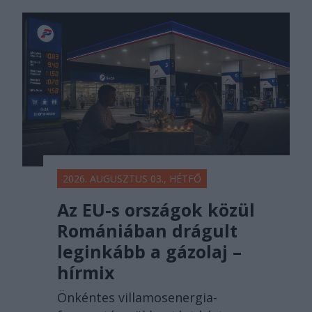
2026. AUGUSZTUS 03., HÉTFŐ
Az EU-s országok közül
Romániában drágult
leginkább a gázolaj –
hírmix
Önkéntes villamosenergia-