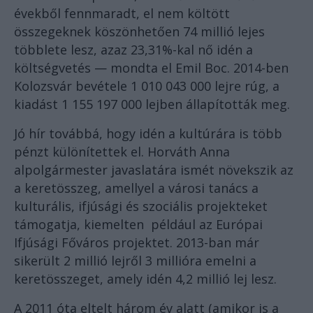
évekből fennmaradt, el nem költött
összegeknek köszönhetően 74 millió lejes
többlete lesz, azaz 23,31%-kal nő idén a
költségvetés — mondta el Emil Boc. 2014-ben
Kolozsvár bevétele 1 010 043 000 lejre rúg, a
kiadást 1 155 197 000 lejben állapították meg.
Jó hír továbbá, hogy idén a kultúrára is több
pénzt különítettek el. Horváth Anna
alpolgármester javaslatára ismét növekszik az
a keretösszeg, amellyel a városi tanács a
kulturális, ifjúsági és szociális projekteket
támogatja, kiemelten például az Európai
Ifjúsági Főváros projektet. 2013-ban már
sikerült 2 millió lejről 3 millióra emelni a
keretösszeget, amely idén 4,2 millió lej lesz.
A 2011 óta eltelt három év alatt (amikor is a