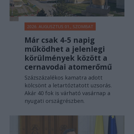
2026. AUGUSZTUS 01., SZOMBAT
Már csak 4-5 napig
működhet a jelenlegi
körülmények között a
cernavodai atomerőmű
Százszázalékos kamatra adott
kölcsönt a letartóztatott uzsorás.
Akár 40 fok is várható vasárnap a
nyugati országrészben.