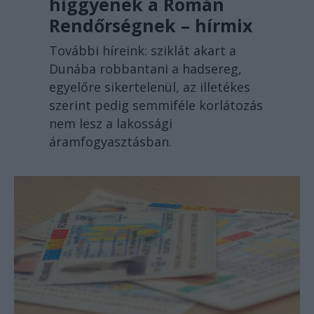
higgyenek a Román
Rendőrségnek – hírmix
További híreink: sziklát akart a
Dunába robbantani a hadsereg,
egyelőre sikertelenül, az illetékes
szerint pedig semmiféle korlátozás
nem lesz a lakossági
áramfogyasztásban.