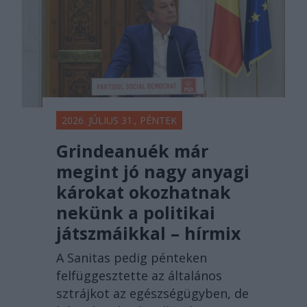
2026. JÚLIUS 31., PÉNTEK
Grindeanuék már
megint jó nagy anyagi
károkat okozhatnak
nekünk a politikai
játszmáikkal – hírmix
A Sanitas pedig pénteken
felfüggesztette az általános
sztrájkot az egészségügyben, de