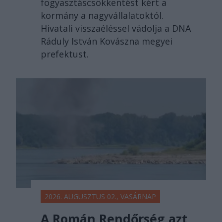
fogyasztáscsökkentést kért a
kormány a nagyvállalatoktól.
Hivatali visszaéléssel vádolja a DNA
Ráduly István Kovászna megyei
prefektust.
2026. AUGUSZTUS 02., VASÁRNAP
A Román Rendőrség azt