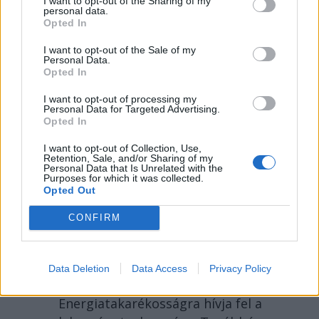
I want to opt-out of the Sharing of my
personal data.
Opted In
I want to opt-out of the Sale of my
Personal Data.
Opted In
I want to opt-out of processing my
Personal Data for Targeted Advertising.
Opted In
I want to opt-out of Collection, Use,
Retention, Sale, and/or Sharing of my
2026. AUGUSZTUS 06., CSÜTÖRTÖK
Personal Data that Is Unrelated with the
Purposes for which it was collected.
Bolojan: az általános
Opted Out
energiaválság miatt
CONFIRM
rendkívüli
intézkedéseket hoztunk
Data Deletion
Data Access
Privacy Policy
csütörtökön – hírmix
Energiatakarékosságra hívja fel a