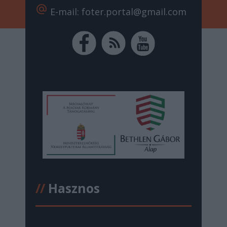
alternate_email
E-mail: foter.portal@gmail.com
//
Hasznos