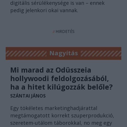
digitális sérülékenysége is van – ennek
pedig jelenkori okai vannak.
HIRDETÉS
//
Nagyítás
Mi marad az Odüsszeia
hollywoodi feldolgozásából,
ha a hitet kilúgozzák belőle?
SZÁNTAI JÁNOS
Egy tökéletes marketinghadjárattal
megtámogatott korrekt szuperprodukció,
szeretem-utálom táborokkal, no meg egy