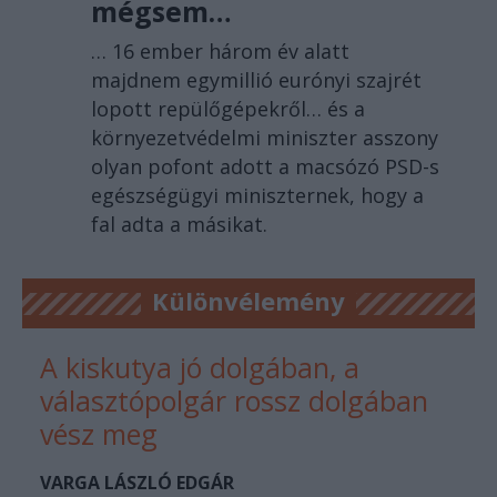
mégsem…
… 16 ember három év alatt
majdnem egymillió eurónyi szajrét
lopott repülőgépekről… és a
környezetvédelmi miniszter asszony
olyan pofont adott a macsózó PSD-s
egészségügyi miniszternek, hogy a
fal adta a másikat.
Különvélemény
A kiskutya jó dolgában, a
választópolgár rossz dolgában
vész meg
VARGA LÁSZLÓ EDGÁR