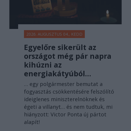
2026. AUGUSZTUS 04., KEDD
Egyelőre sikerült az
országot még pár napra
kihúzni az
energiakátyúból…
… egy polgármester bemutat a
fogyasztás csökkentésére felszólító
ideiglenes miniszterelnöknek és
égeti a villanyt… és nem tudtuk, mi
hiányzott: Victor Ponta új pártot
alapít!