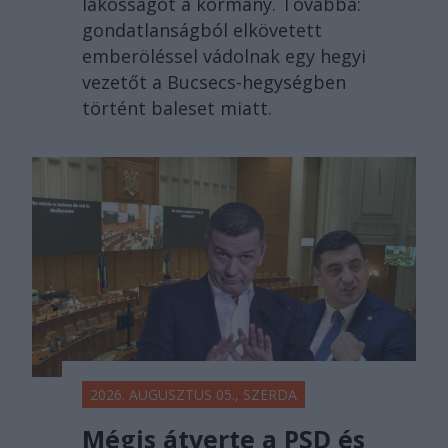
lakosságot a kormány. Továbbá:
gondatlanságból elkövetett
emberöléssel vádolnak egy hegyi
vezetőt a Bucsecs-hegységben
történt baleset miatt.
2026. AUGUSZTUS 05., SZERDA
Mégis átverte a PSD és