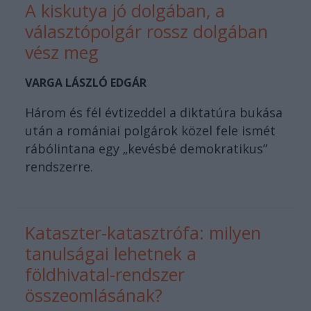
A kiskutya jó dolgában, a
választópolgár rossz dolgában
vész meg
VARGA LÁSZLÓ EDGÁR
Három és fél évtizeddel a diktatúra bukása
után a romániai polgárok közel fele ismét
rábólintana egy „kevésbé demokratikus”
rendszerre.
Kataszter-katasztrófa: milyen
tanulságai lehetnek a
földhivatal-rendszer
összeomlásának?