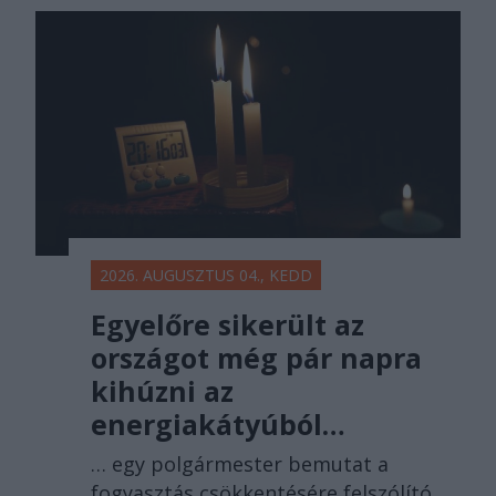
2026. AUGUSZTUS 04., KEDD
Egyelőre sikerült az
országot még pár napra
kihúzni az
energiakátyúból…
… egy polgármester bemutat a
fogyasztás csökkentésére felszólító