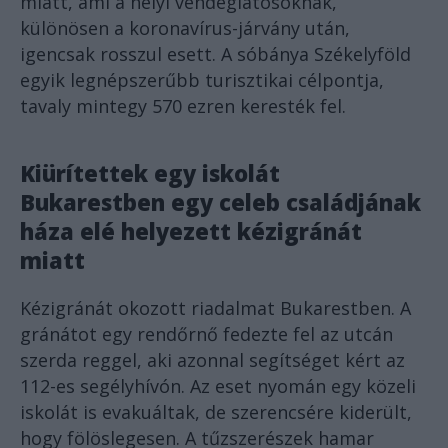
miatt, ami a helyi vendéglátósoknak,
különösen a koronavírus-járvány után,
igencsak rosszul esett. A sóbánya Székelyföld
egyik legnépszerűbb turisztikai célpontja,
tavaly mintegy 570 ezren keresték fel.
Kiürítettek egy iskolát
Bukarestben egy celeb családjának
háza elé helyezett kézigránát
miatt
Kézigránát okozott riadalmat Bukarestben. A
gránátot egy rendőrnő fedezte fel az utcán
szerda reggel, aki azonnal segítséget kért az
112-es segélyhívón. Az eset nyomán egy közeli
iskolát is evakuáltak, de szerencsére kiderült,
hogy fölöslegesen. A tűzszerészek hamar