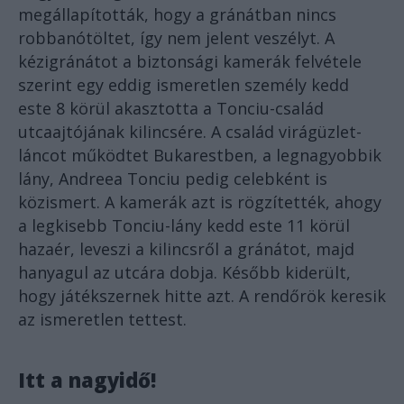
megállapították, hogy a gránátban nincs
robbanótöltet, így nem jelent veszélyt. A
kézigránátot a biztonsági kamerák felvétele
szerint egy eddig ismeretlen személy kedd
este 8 körül akasztotta a Tonciu-család
utcaajtójának kilincsére. A család virágüzlet-
láncot működtet Bukarestben, a legnagyobbik
lány, Andreea Tonciu pedig celebként is
közismert. A kamerák azt is rögzítették, ahogy
a legkisebb Tonciu-lány kedd este 11 körül
hazaér, leveszi a kilincsről a gránátot, majd
hanyagul az utcára dobja. Később kiderült,
hogy játékszernek hitte azt. A rendőrök keresik
az ismeretlen tettest.
Itt a nagyidő!