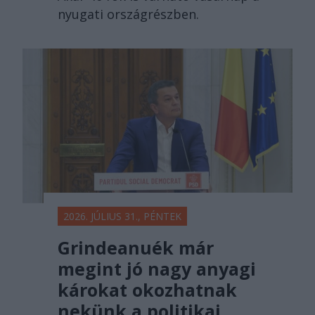
nyugati országrészben.
2026. JÚLIUS 31., PÉNTEK
Grindeanuék már
megint jó nagy anyagi
károkat okozhatnak
nekünk a politikai