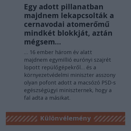
Egy adott pillanatban
majdnem lekapcsolták a
cernavodai atomerőmű
mindkét blokkját, aztán
mégsem…
… 16 ember három év alatt
majdnem egymillió eurónyi szajrét
lopott repülőgépekről… és a
környezetvédelmi miniszter asszony
olyan pofont adott a macsózó PSD-s
egészségügyi miniszternek, hogy a
fal adta a másikat.
Különvélemény