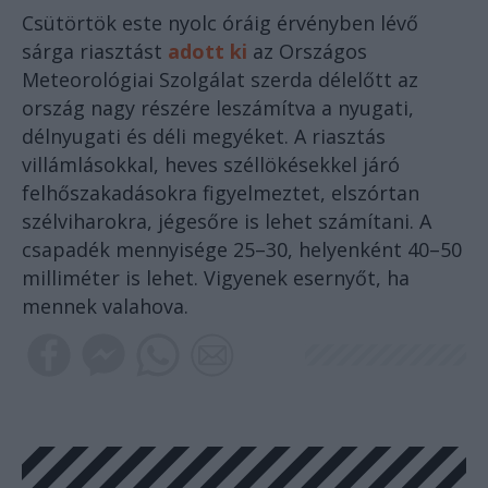
Csütörtök este nyolc óráig érvényben lévő
sárga riasztást
adott ki
az Országos
Meteorológiai Szolgálat szerda délelőtt az
ország nagy részére leszámítva a nyugati,
délnyugati és déli megyéket. A riasztás
villámlásokkal, heves széllökésekkel járó
felhőszakadásokra figyelmeztet, elszórtan
szélviharokra, jégesőre is lehet számítani. A
csapadék mennyisége 25–30, helyenként 40–50
milliméter is lehet. Vigyenek esernyőt, ha
mennek valahova.