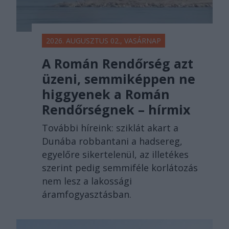
2026. AUGUSZTUS 02., VASÁRNAP
A Román Rendőrség azt
üzeni, semmiképpen ne
higgyenek a Román
Rendőrségnek – hírmix
További híreink: sziklát akart a
Dunába robbantani a hadsereg,
egyelőre sikertelenül, az illetékes
szerint pedig semmiféle korlátozás
nem lesz a lakossági
áramfogyasztásban.