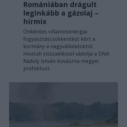
Romániában drágult
leginkább a gázolaj –
hírmix
Önkéntes villamosenergia-
fogyasztáscsökkentést kért a
kormány a nagyvállalatoktól.
Hivatali visszaéléssel vádolja a DNA
Ráduly István Kovászna megyei
prefektust.