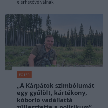
elérhetővé válnak.
FŐTÉR
„A Kárpátok szimbólumát
egy gyűlölt, kártékony,
kóborló vadállattá
züllesztette a politikum”