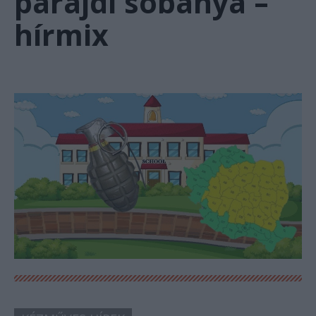
parajdi sóbánya –
hírmix