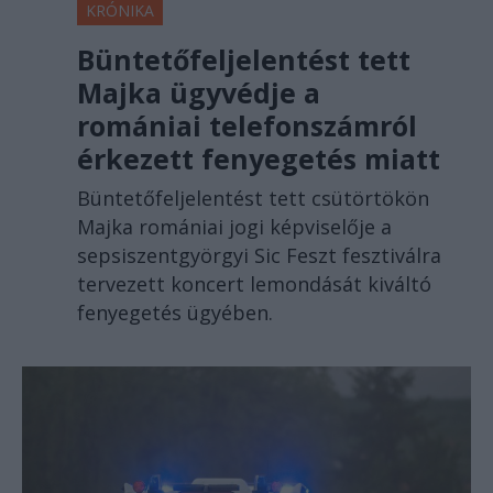
KRÓNIKA
Büntetőfeljelentést tett
Majka ügyvédje a
romániai telefonszámról
érkezett fenyegetés miatt
Büntetőfeljelentést tett csütörtökön
Majka romániai jogi képviselője a
sepsiszentgyörgyi Sic Feszt fesztiválra
tervezett koncert lemondását kiváltó
fenyegetés ügyében.