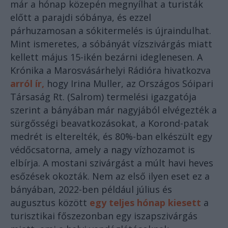
már a hónap közepén megnyílhat a turisták
előtt a parajdi sóbánya, és ezzel
párhuzamosan a sókitermelés is újraindulhat.
Mint ismeretes, a sóbányát vízszivárgás miatt
kellett május 15-ikén bezárni ideglenesen. A
Krónika a Marosvásárhelyi Rádióra hivatkozva
arról ír,
hogy Irina Muller, az Országos Sóipari
Társaság Rt. (Salrom) termelési igazgatója
szerint a bányában már nagyjából elvégezték a
sürgősségi beavatkozásokat, a Korond-patak
medrét is elterelték, és 80%-ban elkészült egy
védőcsatorna, amely a nagy vízhozamot is
elbírja. A mostani szivárgást a múlt havi heves
esőzések okozták. Nem az első ilyen eset ez a
bányában, 2022-ben például július és
augusztus között
egy teljes hónap kiesett
a
turisztikai főszezonban egy iszapszivárgás