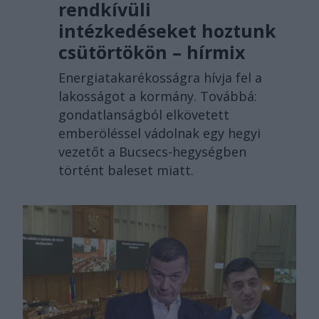
rendkívüli
intézkedéseket hoztunk
csütörtökön – hírmix
Energiatakarékosságra hívja fel a
lakosságot a kormány. Továbbá:
gondatlanságból elkövetett
emberöléssel vádolnak egy hegyi
vezetőt a Bucsecs-hegységben
történt baleset miatt.