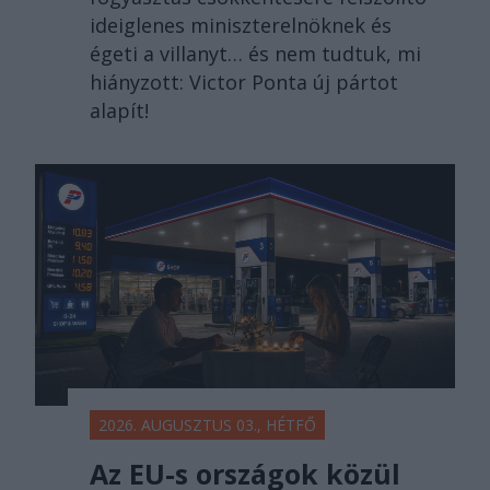
ideiglenes miniszterelnöknek és
égeti a villanyt… és nem tudtuk, mi
hiányzott: Victor Ponta új pártot
alapít!
2026. AUGUSZTUS 03., HÉTFŐ
Az EU-s országok közül