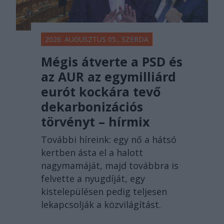
2026. AUGUSZTUS 05., SZERDA
Mégis átverte a PSD és
az AUR az egymilliárd
eurót kockára tevő
dekarbonizációs
törvényt – hírmix
További híreink: egy nő a hátsó
kertben ásta el a halott
nagymamáját, majd továbbra is
felvette a nyugdíját, egy
kistelepülésen pedig teljesen
lekapcsolják a közvilágítást.