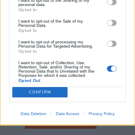
sikerült megmenteni.
I want to opt-out of the Sharing of my
personal data.
Opted In
I want to opt-out of the Sale of my
Personal Data.
//
még
Opted In
több
I want to opt-out of processing my
Personal Data for Targeted Advertising.
Opted In
főtér.ro
I want to opt-out of Collection, Use,
Retention, Sale, and/or Sharing of my
Personal Data that Is Unrelated with the
Purposes for which it was collected.
Opted Out
CONFIRM
Data Deletion
Data Access
Privacy Policy
2026. AUGUSZTUS 08., SZOMBAT