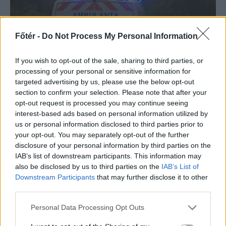
Főtér -
Do Not Process My Personal Information
If you wish to opt-out of the sale, sharing to third parties, or
processing of your personal or sensitive information for
targeted advertising by us, please use the below opt-out
SZÉKELYHON
section to confirm your selection. Please note that after your
opt-out request is processed you may continue seeing
Életét vesztette két
interest-based ads based on personal information utilized by
halász, akiket
us or personal information disclosed to third parties prior to
your opt-out. You may separately opt-out of the further
villámcsapás ért a Maros
disclosure of your personal information by third parties on the
partján – frissítve
IAB’s list of downstream participants. This information may
also be disclosed by us to third parties on the
IAB’s List of
Villám csapott két, a Maros partján
Downstream Participants
that may further disclose it to other
halászó férfiba csütörtök kora délután
third parties.
Szászrégenben. A mentősök
Personal Data Processing Opt Outs
erőfeszítései ellenére életüket nem