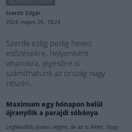
KÉZMŰVES HÍREK
Szerző:
Edgár
2024. május 29., 18:24
Szerda estig pedig heves
esőzésekre, helyenként
viharokra, jégesőre is
számíthatunk az ország nagy
részén.
Maximum egy hónapon belül
újranyílik a parajdi sóbánya
Legkésőbb június végén, de az is lehet, hogy