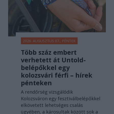
2026. AUGUSZTUS 07., PÉNTEK
Több száz embert
verhetett át Untold-
belépőkkel egy
kolozsvári férfi – hírek
pénteken
A rendőrség vizsgálódik
Kolozsváron egy fesztiválbelépőkkel
elkövetett lehetséges csalás
ügyében, a károsultak között sok a