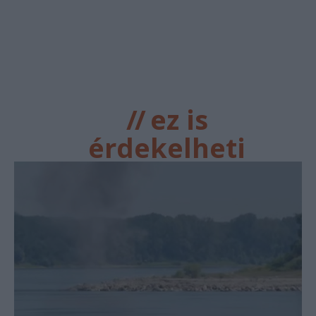
//
ez is
érdekelheti