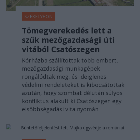
SZÉKELYHON
Tömegverekedés lett a
szűk mezőgazdasági úti
vitából Csatószegen
Kórházba szállítottak több embert,
mezőgazdasági munkagépek
rongálódtak meg, és ideiglenes
védelmi rendeleteket is kibocsátottak
azután, hogy szombat délután súlyos
konfliktus alakult ki Csatószegen egy
elsőbbségadási vita nyomán.