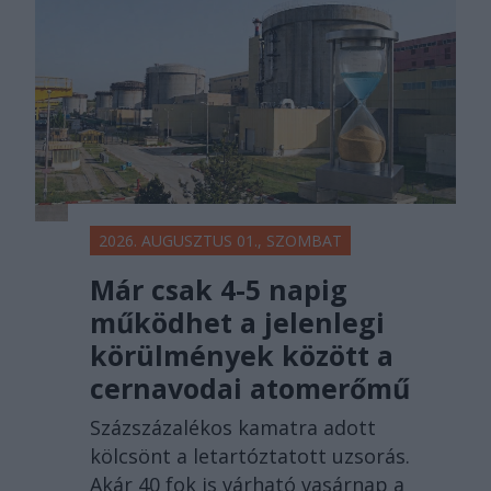
2026. AUGUSZTUS 01., SZOMBAT
Már csak 4-5 napig
működhet a jelenlegi
körülmények között a
cernavodai atomerőmű
Százszázalékos kamatra adott
kölcsönt a letartóztatott uzsorás.
Akár 40 fok is várható vasárnap a