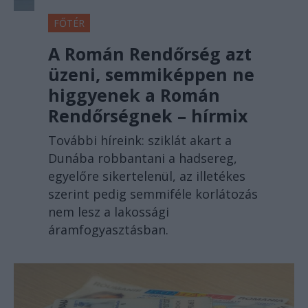
FŐTÉR
A Román Rendőrség azt
üzeni, semmiképpen ne
higgyenek a Román
Rendőrségnek – hírmix
További híreink: sziklát akart a
Dunába robbantani a hadsereg,
egyelőre sikertelenül, az illetékes
szerint pedig semmiféle korlátozás
nem lesz a lakossági
áramfogyasztásban.