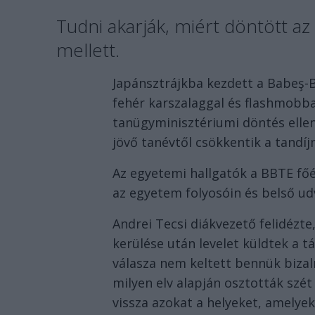
Tudni akarják, miért döntött az
mellett.
Japánsztrájkba kezdett a Babeş-
fehér karszalaggal és flashmobbal
tanügyminisztériumi döntés elle
jövő tanévtől csökkentik a tandí
Az egyetemi hallgatók a BBTE főé
az egyetem folyosóin és belső ud
Andrei Tecsi diákvezető felidézt
kerülése után levelet küldtek a 
válasza nem keltett bennük bizal
milyen elv alapján osztották szé
vissza azokat a helyeket, amelye