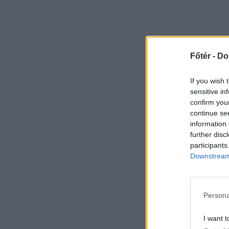
Főtér -
Do
If you wish 
sensitive in
confirm you
continue se
information 
further disc
participants
Downstream 
Persona
I want t