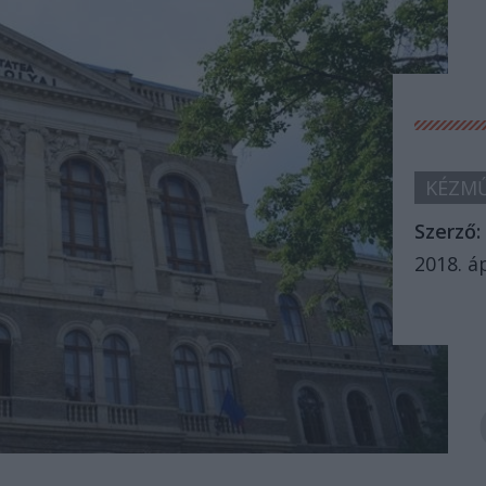
KÉZMŰ
Szerző:
2018. áp