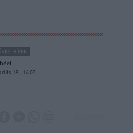
VES HÍREK
béel
rilis 18., 14:03