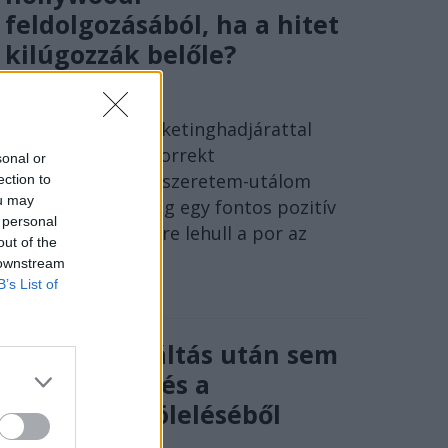
feldolgozásából, ha a hitet
kilúgozzák belőle?
SZÁNTAI JÁNOS
Egy tökéletes marketinghadjárattal
megtámogatott korrekt
sonal or
szuperprodukció, szeretem-utálom
ection to
ou may
táborokkal, no meg egy fontos pozitív
 personal
eredmény: egy időre lehull a por az
out of the
irodalmi műről.
 downstream
B’s List of
A rendszerváltás után sem
volt menekvés a
történelem öleléséből
SÓLYOM ISTVÁN