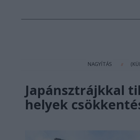
N
NAGYÍTÁS
(K
//
Japánsztrájkkal t
helyek csökkenté