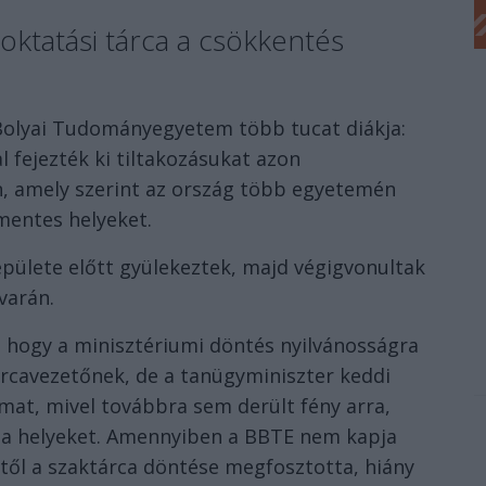
 oktatási tárca a csökkentés
Bolyai Tudományegyetem több tucat diákja:
 fejezték ki tiltakozásukat azon
n, amely szerint az ország több egyetemén
jmentes helyeket.
pülete előtt gyülekeztek, majd végigvonultak
varán.
e, hogy a minisztériumi döntés nyilvánosságra
tárcavezetőnek, de a tanügyminiszter keddi
mat, mivel továbbra sem derült fény arra,
t a helyeket. Amennyiben a BBTE nem kapja
ktől a szaktárca döntése megfosztotta, hiány