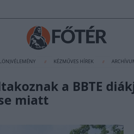
AGYÍTÁS
(KÜLÖN)VÉLEMÉNY
KÉZMŰVES HÍR
//
//
ÜLÖN)VÉLEMÉNY
KÉZMŰVES HÍREK
ARCHÍV
//
//
iltakoznak a BBTE diák
se miatt