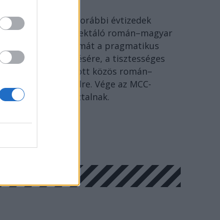
Ideje lecserélni a korábbi évtizedek
szenvedéseire reflektáló román–magyar
megbékélés fogalmát a pragmatikus
együttélés kifejezésére, a tisztességes
Európáért folytatott közös román–
magyar párbeszédre. Vége az MCC-
történészkerekasztalnak.