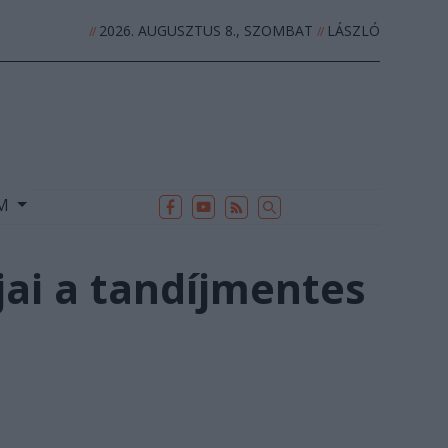
2026. AUGUSZTUS 8., SZOMBAT
LÁSZLÓ
//
//
EK
ARCHÍVUM
//
UM
jai a tandíjmentes