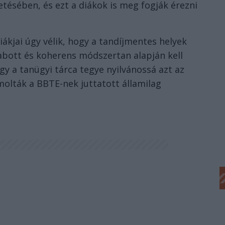
etésében, és ezt a diákok is meg fogják érezni
ákjai úgy vélik, hogy a tandíjmentes helyek
abott és koherens módszertan alapján kell
gy a tanügyi tárca tegye nyilvánossá azt az
molták a BBTE-nek juttatott államilag