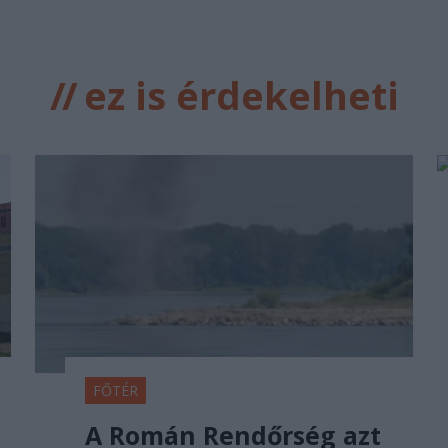
//
ez is érdekelheti
FŐTÉR
A Román Rendőrség azt