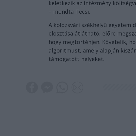
keletkezik az intézmény költségv
– mondta Tecsi.
A kolozsvári székhelyű egyetem di
elosztása átlátható, előre megsz
hogy megtörténjen. Követelik, ho
algoritmust, amely alapján kiszá
támogatott helyeket.