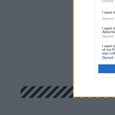
Opted 
I want t
Opted 
I want 
Advertis
Opted 
I want t
of my P
was col
Opted 