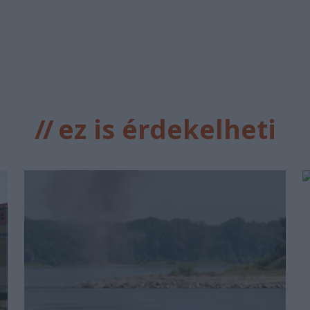
//
ez is érdekelheti