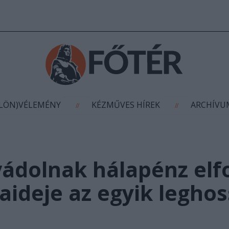
AGYÍTÁS
(KÜLÖN)VÉLEMÉNY
KÉZMŰVES HÍR
//
//
ÜLÖN)VÉLEMÉNY
KÉZMŰVES HÍREK
ARCHÍV
//
//
ádolnak hálapénz elf
ideje az egyik leghos