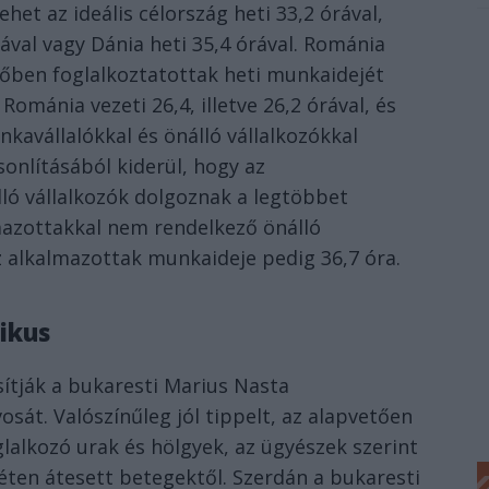
het az ideális célország heti 33,2 órával,
ával vagy Dánia heti 35,4 órával. Románia
dőben foglalkoztatottak heti munkaidejét
 Románia vezeti 26,4, illetve 26,2 órával, és
nkavállalókkal és önálló vállalkozókkal
onlításából kiderül, hogy az
ló vállalkozók dolgoznak a legtöbbet
lmazottakkal nem rendelkező önálló
az alkalmazottak munkaideje pedig 36,7 óra.
ikus
sítják a bukaresti Marius Nasta
sát. Valószínűleg jól tippelt, az alapvetően
lalkozó urak és hölgyek, az ügyészek szerint
éten átesett betegektől. Szerdán a bukaresti