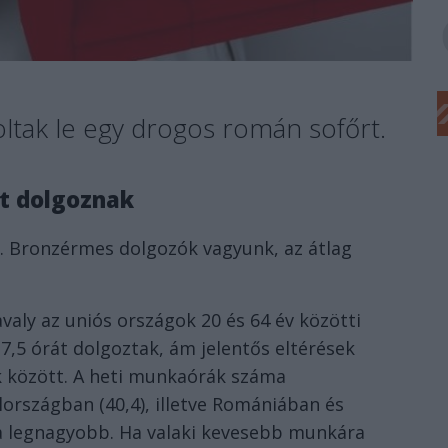
tak le egy drogos román sofőrt.
t dolgoznak
a. Bronzérmes dolgozók vagyunk, az átlag
avaly az uniós országok 20 és 64 év közötti
7,5 órát dolgoztak, ám jelentős eltérések
k között. A heti munkaórák száma
országban (40,4), illetve Romániában és
 a legnagyobb. Ha valaki kevesebb munkára