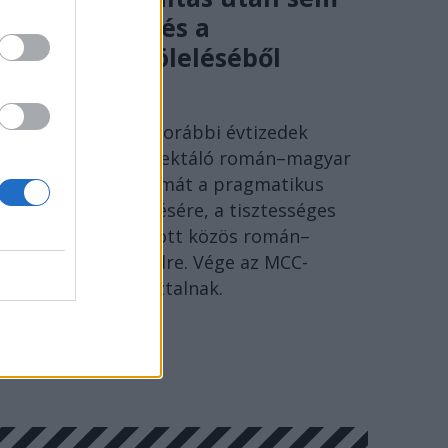
volt menekvés a
történelem öleléséből
SÓLYOM ISTVÁN
Ideje lecserélni a korábbi évtizedek
szenvedéseire reflektáló román–magyar
megbékélés fogalmát a pragmatikus
együttélés kifejezésére, a tisztességes
Európáért folytatott közös román–
magyar párbeszédre. Vége az MCC-
történészkerekasztalnak.