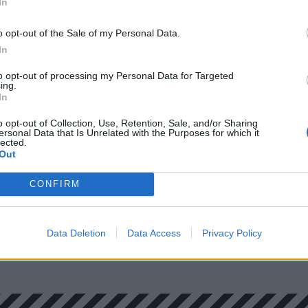
In
ére, még fogyasztott(ak?) egy kis kokaint –
ogteszt
is kimutatott. Pechjére.
o opt-out of the Sale of my Personal Data.
In
to opt-out of processing my Personal Data for Targeted
ing.
In
o opt-out of Collection, Use, Retention, Sale, and/or Sharing
ersonal Data that Is Unrelated with the Purposes for which it
lected.
Out
CONFIRM
Data Deletion
Data Access
Privacy Policy