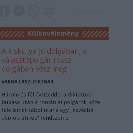
Különvélemény
A kiskutya jó dolgában, a
választópolgár rossz
dolgában vész meg
VARGA LÁSZLÓ EDGÁR
Három és fél évtizeddel a diktatúra
bukása után a romániai polgárok közel
fele ismét rábólintana egy „kevésbé
demokratikus” rendszerre.