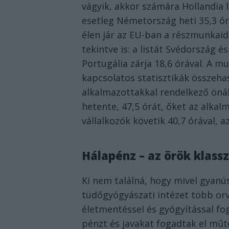
vágyik, akkor számára Hollandia le
esetleg Németország heti 35,3 ór
élen jár az EU-ban a részmunkai
tekintve is: a listát Svédország és
Portugália zárja 18,6 órával. A mu
kapcsolatos statisztikák összehas
alkalmazottakkal rendelkező önál
hetente, 47,5 órát, őket az alka
vállalkozók követik 40,7 órával, 
Hálapénz – az örök klassz
Ki nem találná, hogy mivel gyanú
tüdőgyógyászati intézet több orvo
életmentéssel és gyógyítással fog
pénzt és javakat fogadtak el műt