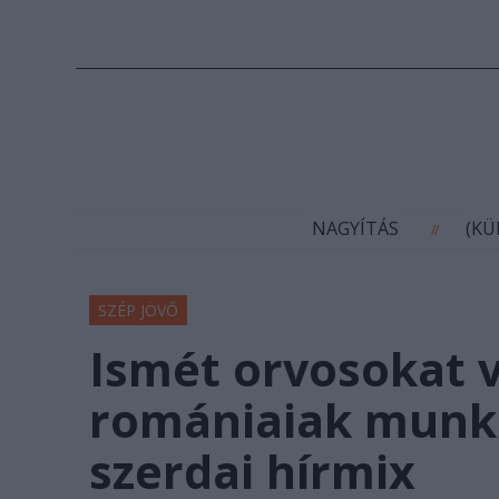
N
NAGYÍTÁS
(K
//
SZÉP JÖVŐ
Ismét orvosokat v
romániaiak munka
szerdai hírmix