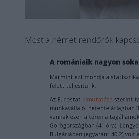
Most a német rendőrök kapcsol
A romániaik nagyon soka
Mármint ezt mondja a statisztik
felett teljesítünk.
Az Eurostat
kimutatása
szerint t
munkavállalói hetente átlagban 3
vannak ezen a téren a tagállamo
Görögországban (41 óra), Lengyel
Bulgáriában (egyaránt 40,2) volt