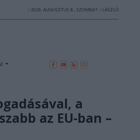
2026. AUGUSZTUS 8., SZOMBAT
LÁSZLÓ
//
//
EK
ARCHÍVUM
//
UM
ogadásával, a
szabb az EU-ban –