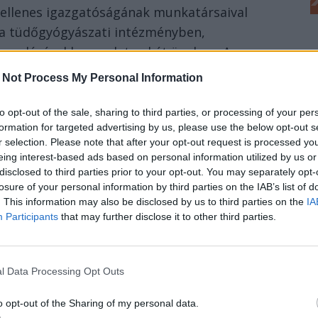
ellenes igazgatóságának munkatársaival
t a tüdőgyógyászati intézményben,
fogadásával kapcsolatos két ügyben. Az
tüdőgyógyászati intézet több orvosa 2022-
 Not Process My Personal Information
énzösszegeket és javakat kapott a kórház
llátásával (műtét előtti és utáni ellenőrzések
to opt-out of the sale, sharing to third parties, or processing of your per
formation for targeted advertising by us, please use the below opt-out s
gzése) összefüggésben. A két ügyben az
r selection. Please note that after your opt-out request is processed y
t elő.
eing interest-based ads based on personal information utilized by us or
disclosed to third parties prior to your opt-out. You may separately opt-
losure of your personal information by third parties on the IAB’s list of
a drogos befolyásoltság alatt álló
. This information may also be disclosed by us to third parties on the
IA
Participants
that may further disclose it to other third parties.
r, autója tetején egy kanapéval halad az
l Data Processing Opt Outs
n a német rendőrség által Dortmund
atott fiatalember egy román állampolgár. 21
o opt-out of the Sharing of my personal data.
tözni. Nagyon kedves. Csak hát, amielőtt