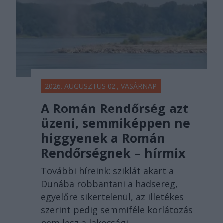
2026. AUGUSZTUS 02., VASÁRNAP
A Román Rendőrség azt
üzeni, semmiképpen ne
higgyenek a Román
Rendőrségnek – hírmix
További híreink: sziklát akart a
Dunába robbantani a hadsereg,
egyelőre sikertelenül, az illetékes
szerint pedig semmiféle korlátozás
nem lesz a lakossági