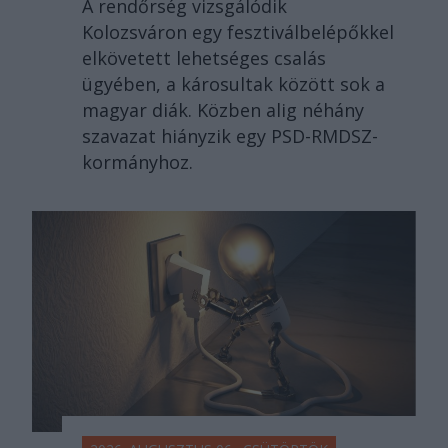
A rendőrség vizsgálódik
Kolozsváron egy fesztiválbelépőkkel
elkövetett lehetséges csalás
ügyében, a károsultak között sok a
magyar diák. Közben alig néhány
szavazat hiányzik egy PSD-RMDSZ-
kormányhoz.