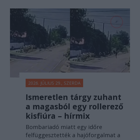
2026. JÚLIUS 29., SZERDA
Ismeretlen tárgy zuhant
a magasból egy rollerező
kisfiúra – hírmix
Bombariadó miatt egy időre
felfüggesztették a hajóforgalmat a