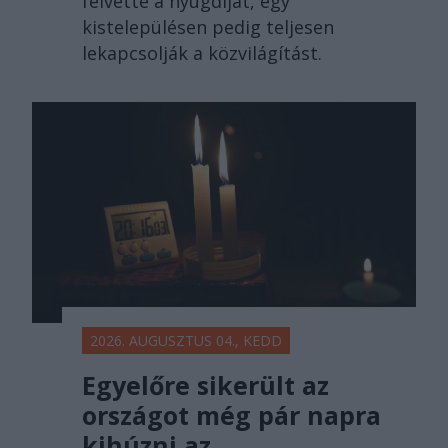
felvette a nyugdíját, egy
kistelepülésen pedig teljesen
lekapcsolják a közvilágítást.
2026. AUGUSZTUS 04., KEDD
Egyelőre sikerült az
országot még pár napra
kihúzni az