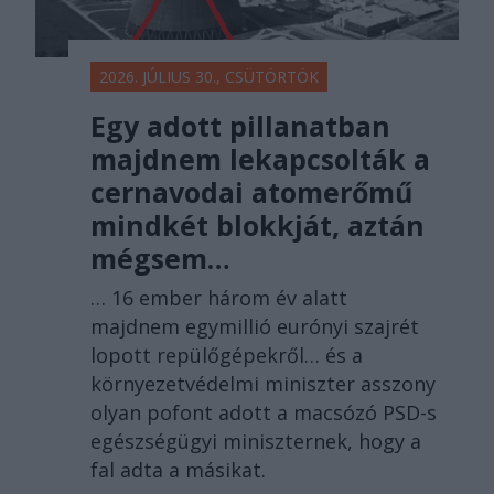
2026. JÚLIUS 30., CSÜTÖRTÖK
Egy adott pillanatban
majdnem lekapcsolták a
cernavodai atomerőmű
mindkét blokkját, aztán
mégsem…
… 16 ember három év alatt
majdnem egymillió eurónyi szajrét
lopott repülőgépekről… és a
környezetvédelmi miniszter asszony
olyan pofont adott a macsózó PSD-s
egészségügyi miniszternek, hogy a
fal adta a másikat.