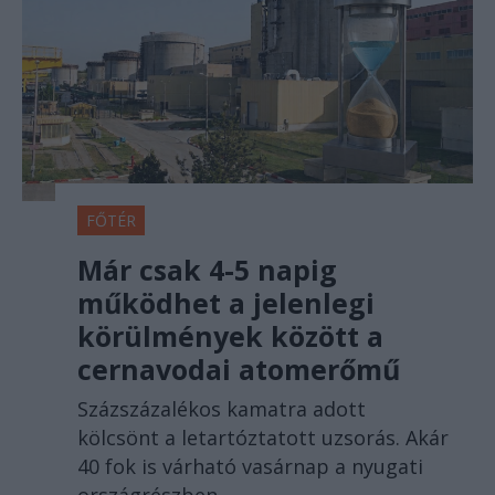
FŐTÉR
Már csak 4-5 napig
működhet a jelenlegi
körülmények között a
cernavodai atomerőmű
Százszázalékos kamatra adott
kölcsönt a letartóztatott uzsorás. Akár
40 fok is várható vasárnap a nyugati
országrészben.