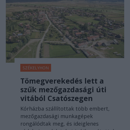
SZÉKELYHON
Tömegverekedés lett a
szűk mezőgazdasági úti
vitából Csatószegen
Kórházba szállítottak több embert,
mezőgazdasági munkagépek
rongálódtak meg, és ideiglenes