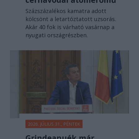
Százszázalékos kamatra adott
kölcsönt a letartóztatott uzsorás.
Akár 40 fok is várható vasárnap a
nyugati országrészben.
2026. JÚLIUS 31., PÉNTEK
Grindeanuék már