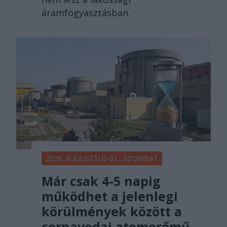
áramfogyasztásban.
2026. AUGUSZTUS 01., SZOMBAT
Már csak 4-5 napig
működhet a jelenlegi
körülmények között a
cernavodai atomerőmű