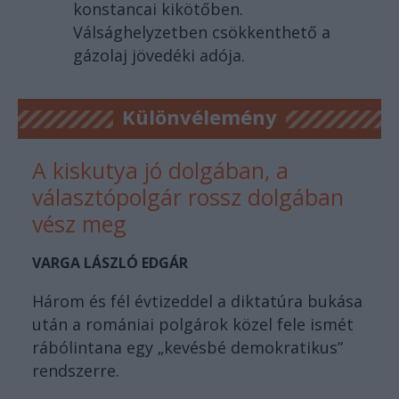
konstancai kikötőben.
Válsághelyzetben csökkenthető a
gázolaj jövedéki adója.
Különvélemény
A kiskutya jó dolgában, a
választópolgár rossz dolgában
vész meg
VARGA LÁSZLÓ EDGÁR
Három és fél évtizeddel a diktatúra bukása
után a romániai polgárok közel fele ismét
rábólintana egy „kevésbé demokratikus”
rendszerre.