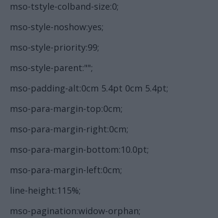
mso-tstyle-colband-size:0;
mso-style-noshow:yes;
mso-style-priority:99;
mso-style-parent:"";
mso-padding-alt:0cm 5.4pt 0cm 5.4pt;
mso-para-margin-top:0cm;
mso-para-margin-right:0cm;
mso-para-margin-bottom:10.0pt;
mso-para-margin-left:0cm;
line-height:115%;
mso-pagination:widow-orphan;