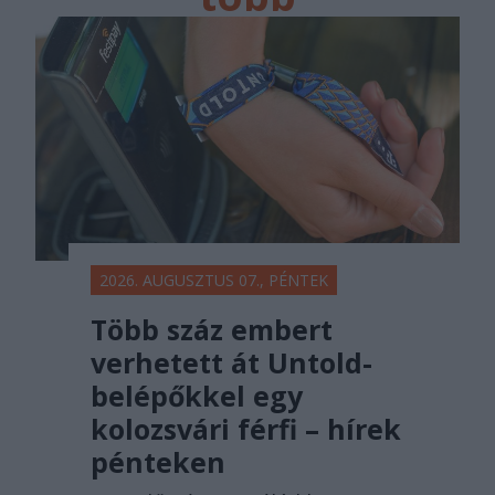
főtér.ro
2026. AUGUSZTUS 07., PÉNTEK
Több száz embert
verhetett át Untold-
belépőkkel egy
kolozsvári férfi – hírek
pénteken