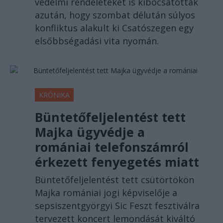
védelmi rendeleteket is kibocsátottak
azután, hogy szombat délután súlyos
konfliktus alakult ki Csatószegen egy
elsőbbségadási vita nyomán.
KRÓNIKA
Büntetőfeljelentést tett
Majka ügyvédje a
romániai telefonszámról
érkezett fenyegetés miatt
Büntetőfeljelentést tett csütörtökön
Majka romániai jogi képviselője a
sepsiszentgyörgyi Sic Feszt fesztiválra
tervezett koncert lemondását kiváltó