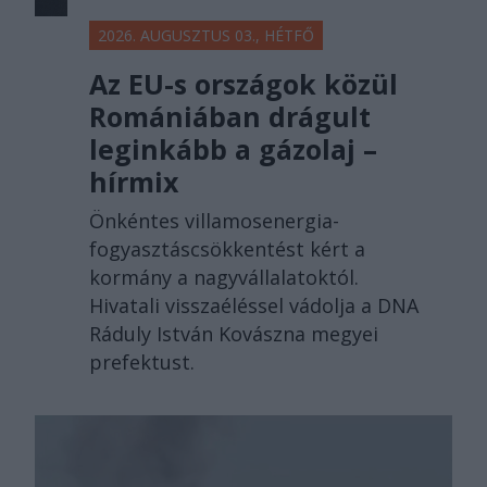
2026. AUGUSZTUS 03., HÉTFŐ
Az EU-s országok közül
Romániában drágult
leginkább a gázolaj –
hírmix
Önkéntes villamosenergia-
fogyasztáscsökkentést kért a
kormány a nagyvállalatoktól.
Hivatali visszaéléssel vádolja a DNA
Ráduly István Kovászna megyei
prefektust.