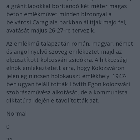
a gránitlapokkal borítandó két méter magas
beton emlékművet minden bizonnyal a
belvárosi Caragiale parkban állítják majd fel,
avatását május 26-27-re tervezik.
Az emlékmű talapzatán román, magyar, német
és angol nyelvű szöveg emlékeztet majd az
elpusztított kolozsvári zsidókra. A hitközségi
elnök emlékeztetett arra, hogy Kolozsváron
jelenleg nincsen holokauszt emlékhely. 1947-
ben ugyan felállították Lövith Egon kolozsvári
szobrászművész alkotását, de a kommunista
diktatúra idején eltávolították azt.
Normal
0
21