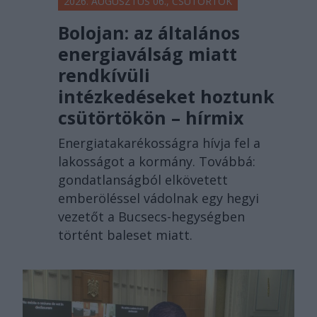
2026. AUGUSZTUS 06., CSÜTÖRTÖK
Bolojan: az általános
energiaválság miatt
rendkívüli
intézkedéseket hoztunk
csütörtökön – hírmix
Energiatakarékosságra hívja fel a
lakosságot a kormány. Továbbá:
gondatlanságból elkövetett
emberöléssel vádolnak egy hegyi
vezetőt a Bucsecs-hegységben
történt baleset miatt.