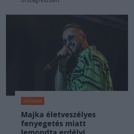
KRÓNIKA
Majka életveszélyes
fenyegetés miatt
lemondta erdélyi