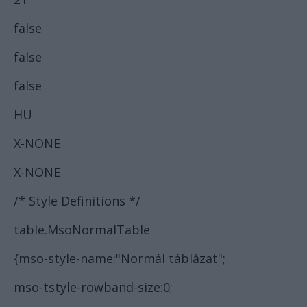
false
false
false
HU
X-NONE
X-NONE
/* Style Definitions */
table.MsoNormalTable
{mso-style-name:"Normál táblázat";
mso-tstyle-rowband-size:0;