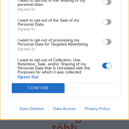
I want to opt-out of the Sharing of my
elmarad a
personal data.
Opted In
sepsiszentgyörgyi
koncertje
I want to opt-out of the Sale of my
Personal Data.
Opted In
Életveszélyes fenyegetést kapott
Majka, ezért elmarad a
I want to opt-out of processing my
Personal Data for Targeted Advertising.
sepsiszentgyörgyi koncertje. Az előadó
Opted In
közösségi oldalán azt írta,
ismeretlenek azt is tudják, hol
I want to opt-out of Collection, Use,
Retention, Sale, and/or Sharing of my
szállnának meg, kik biztosítanák a
Personal Data that Is Unrelated with the
Purposes for which it was collected.
rendezvényt és milyen útvonalon
Opted Out
közlekednének Erdélyben.
CONFIRM
Data Deletion
Data Access
Privacy Policy
//
még
több