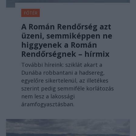
FŐTÉR
A Román Rendőrség azt
üzeni, semmiképpen ne
higgyenek a Román
Rendőrségnek – hírmix
További híreink: sziklát akart a
Dunába robbantani a hadsereg,
egyelőre sikertelenül, az illetékes
szerint pedig semmiféle korlátozás
nem lesz a lakossági
áramfogyasztásban.