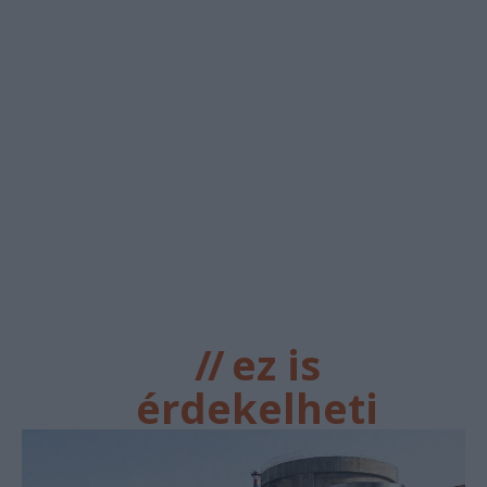
//
ez is
érdekelheti