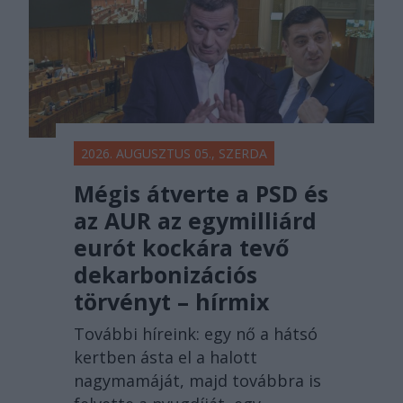
2026. AUGUSZTUS 05., SZERDA
Mégis átverte a PSD és
az AUR az egymilliárd
eurót kockára tevő
dekarbonizációs
törvényt – hírmix
További híreink: egy nő a hátsó
kertben ásta el a halott
nagymamáját, majd továbbra is