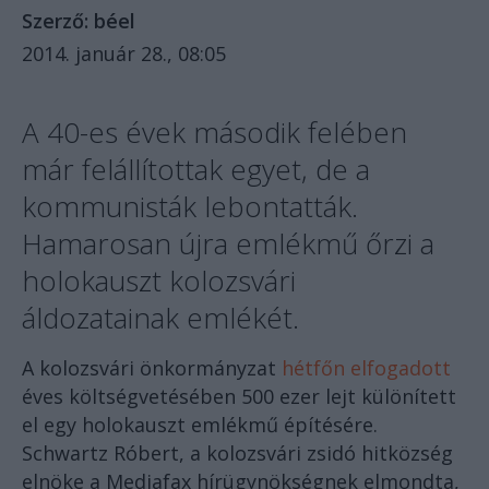
Szerző:
béel
2014. január 28., 08:05
A 40-es évek második felében
már felállítottak egyet, de a
kommunisták lebontatták.
Hamarosan újra emlékmű őrzi a
holokauszt kolozsvári
áldozatainak emlékét.
A kolozsvári önkormányzat
hétfőn elfogadott
éves költségvetésében 500 ezer lejt különített
el egy holokauszt emlékmű építésére.
Schwartz Róbert, a kolozsvári zsidó hitközség
elnöke a Mediafax hírügynökségnek elmondta,