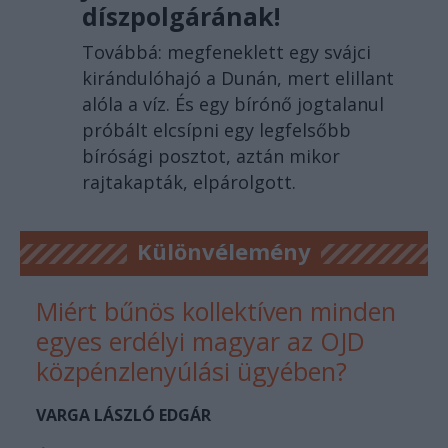
díszpolgárának!
Továbbá: megfeneklett egy svájci
kirándulóhajó a Dunán, mert elillant
alóla a víz. És egy bírónő jogtalanul
próbált elcsípni egy legfelsőbb
bírósági posztot, aztán mikor
rajtakapták, elpárolgott.
Különvélemény
Miért bűnös kollektíven minden
egyes erdélyi magyar az OJD
közpénzlenyúlási ügyében?
VARGA LÁSZLÓ EDGÁR