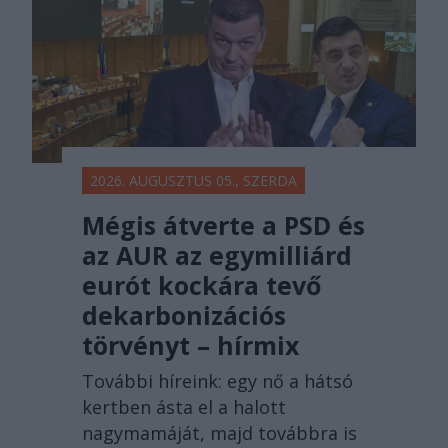
2026. AUGUSZTUS 05., SZERDA
Mégis átverte a PSD és
az AUR az egymilliárd
eurót kockára tevő
dekarbonizációs
törvényt – hírmix
További híreink: egy nő a hátsó
kertben ásta el a halott
nagymamáját, majd továbbra is