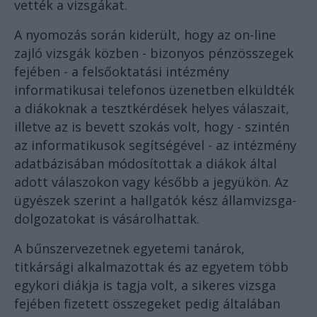
vették a vizsgákat.
A nyomozás során kiderült, hogy az on-line
zajló vizsgák közben - bizonyos pénzösszegek
fejében - a felsőoktatási intézmény
informatikusai telefonos üzenetben elküldték
a diákoknak a tesztkérdések helyes válaszait,
illetve az is bevett szokás volt, hogy - szintén
az informatikusok segítségével - az intézmény
adatbázisában módosítottak a diákok által
adott válaszokon vagy később a jegyükön. Az
ügyészek szerint a hallgatók kész államvizsga-
dolgozatokat is vásárolhattak.
A bűnszervezetnek egyetemi tanárok,
titkársági alkalmazottak és az egyetem több
egykori diákja is tagja volt, a sikeres vizsga
fejében fizetett összegeket pedig általában