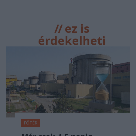
//
ez is
érdekelheti
FŐTÉR