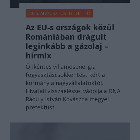
2026. AUGUSZTUS 03., HÉTFŐ
Az EU-s országok közül
Romániában drágult
leginkább a gázolaj –
hírmix
Önkéntes villamosenergia-
fogyasztáscsökkentést kért a
kormány a nagyvállalatoktól.
Hivatali visszaéléssel vádolja a DNA
Ráduly István Kovászna megyei
prefektust.