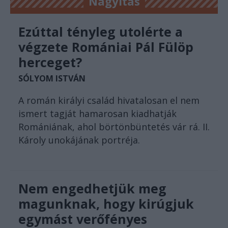
Nagyítás
Ezúttal tényleg utolérte a
végzete Romániai Pál Fülöp
herceget?
SÓLYOM ISTVÁN
A román királyi család hivatalosan el nem
ismert tagját hamarosan kiadhatják
Romániának, ahol börtönbüntetés vár rá. II.
Károly unokájának portréja.
Nem engedhetjük meg
magunknak, hogy kirúgjuk
egymást verőfényes