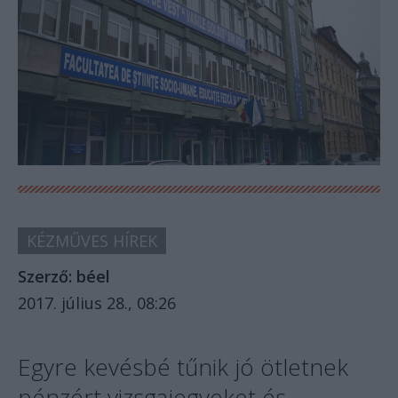
KÉZMŰVES HÍREK
Szerző:
béel
2017. július 28., 08:26
Egyre kevésbé tűnik jó ötletnek
pénzért vizsgajegyeket és