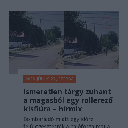
2026. JÚLIUS 29., SZERDA
Ismeretlen tárgy zuhant
a magasból egy rollerező
kisfiúra – hírmix
Bombariadó miatt egy időre
felfüggesztették a hajóforgalmat a