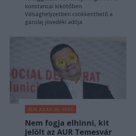
konstancai kikötőben.
Válsághelyzetben csökkenthető a
gázolaj jövedéki adója.
2026. JÚLIUS 28., KEDD
Nem fogja elhinni, kit
jelölt az AUR Temesvár