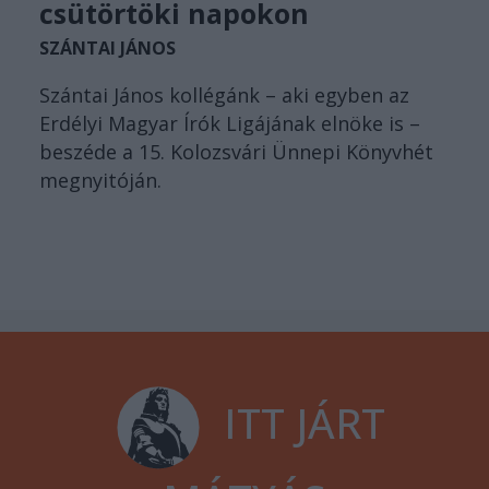
csütörtöki napokon
SZÁNTAI JÁNOS
Szántai János kollégánk – aki egyben az
Erdélyi Magyar Írók Ligájának elnöke is –
beszéde a 15. Kolozsvári Ünnepi Könyvhét
megnyitóján.
ITT JÁRT