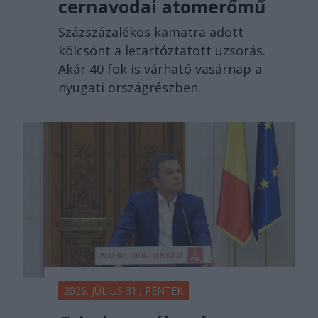
cernavodai atomerőmű
Százszázalékos kamatra adott
kölcsönt a letartóztatott uzsorás.
Akár 40 fok is várható vasárnap a
nyugati országrészben.
2026. JÚLIUS 31., PÉNTEK