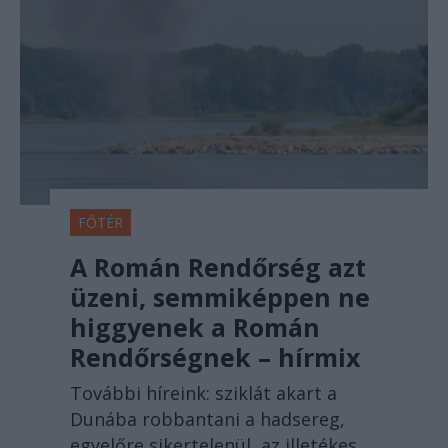
FŐTÉR
A Román Rendőrség azt
üzeni, semmiképpen ne
higgyenek a Román
Rendőrségnek – hírmix
További híreink: sziklát akart a
Dunába robbantani a hadsereg,
egyelőre sikertelenül, az illetékes