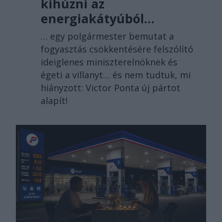
kihúzni az
energiakátyúból…
… egy polgármester bemutat a
fogyasztás csökkentésére felszólító
ideiglenes miniszterelnöknek és
égeti a villanyt… és nem tudtuk, mi
hiányzott: Victor Ponta új pártot
alapít!