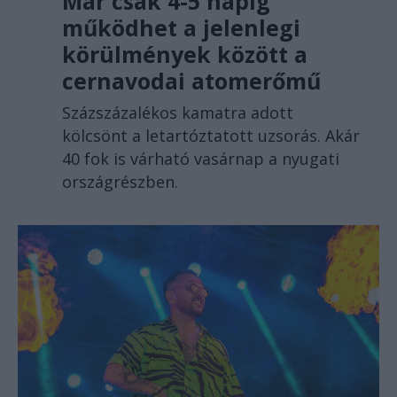
Már csak 4-5 napig
működhet a jelenlegi
körülmények között a
cernavodai atomerőmű
Százszázalékos kamatra adott
kölcsönt a letartóztatott uzsorás. Akár
40 fok is várható vasárnap a nyugati
országrészben.