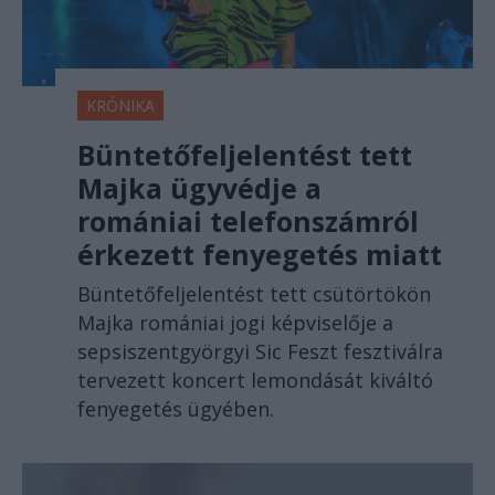
KRÓNIKA
Büntetőfeljelentést tett
Majka ügyvédje a
romániai telefonszámról
érkezett fenyegetés miatt
Büntetőfeljelentést tett csütörtökön
Majka romániai jogi képviselője a
sepsiszentgyörgyi Sic Feszt fesztiválra
tervezett koncert lemondását kiváltó
fenyegetés ügyében.