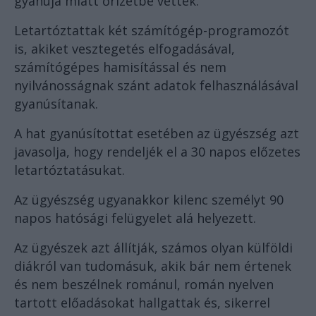
gyanúja miatt őrizetbe vettek.
Letartóztattak két számítógép-programozót
is, akiket vesztegetés elfogadásával,
számítógépes hamisítással és nem
nyilvánosságnak szánt adatok felhasználásával
gyanúsítanak.
A hat gyanúsítottat esetében az ügyészség azt
javasolja, hogy rendeljék el a 30 napos előzetes
letartóztatásukat.
Az ügyészség ugyanakkor kilenc személyt 90
napos hatósági felügyelet alá helyezett.
Az ügyészek azt állítják, számos olyan külföldi
diákról van tudomásuk, akik bár nem értenek
és nem beszélnek románul, román nyelven
tartott előadásokat hallgattak és, sikerrel