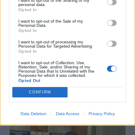
I want to opt-out of the Sharing of my
2026. AUGUSZTUS 06., CSÜTÖRTÖK
personal data.
Opted In
Bolojan: az általános
I want to opt-out of the Sale of my
energiaválság miatt
Personal Data.
Opted In
rendkívüli
intézkedéseket hoztunk
I want to opt-out of processing my
Personal Data for Targeted Advertising.
csütörtökön – hírmix
Opted In
I want to opt-out of Collection, Use,
Energiatakarékosságra hívja fel a
Retention, Sale, and/or Sharing of my
lakosságot a kormány. Továbbá:
Personal Data that Is Unrelated with the
Purposes for which it was collected.
gondatlanságból elkövetett
Opted Out
emberöléssel vádolnak egy hegyi
CONFIRM
vezetőt a Bucsecs-hegységben
történt baleset miatt.
Data Deletion
Data Access
Privacy Policy