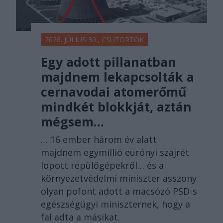
2026. JÚLIUS 30., CSÜTÖRTÖK
Egy adott pillanatban
majdnem lekapcsolták a
cernavodai atomerőmű
mindkét blokkját, aztán
mégsem…
… 16 ember három év alatt
majdnem egymillió eurónyi szajrét
lopott repülőgépekről… és a
környezetvédelmi miniszter asszony
olyan pofont adott a macsózó PSD-s
egészségügyi miniszternek, hogy a
fal adta a másikat.