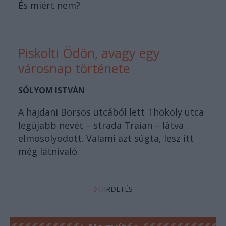
És miért nem?
Piskolti Ödön, avagy egy
városnap története
SÓLYOM ISTVÁN
A hajdani Borsos utcából lett Thököly utca
legújabb nevét – strada Traian – látva
elmosolyodott. Valami azt súgta, lesz itt
még látnivaló.
HIRDETÉS
//