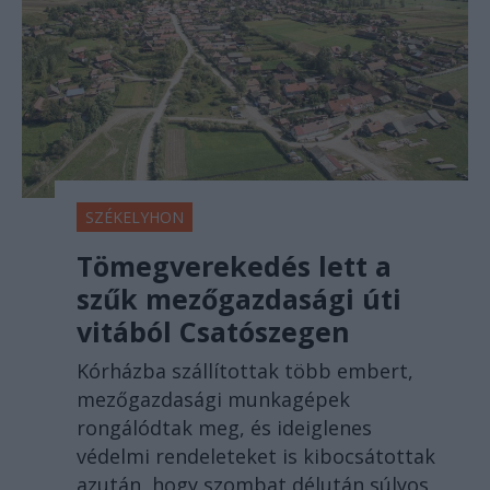
SZÉKELYHON
Tömegverekedés lett a
szűk mezőgazdasági úti
vitából Csatószegen
Kórházba szállítottak több embert,
mezőgazdasági munkagépek
rongálódtak meg, és ideiglenes
védelmi rendeleteket is kibocsátottak
azután, hogy szombat délután súlyos