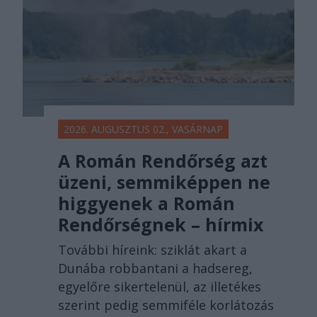
2026. AUGUSZTUS 02., VASÁRNAP
A Román Rendőrség azt
üzeni, semmiképpen ne
higgyenek a Román
Rendőrségnek – hírmix
További híreink: sziklát akart a
Dunába robbantani a hadsereg,
egyelőre sikertelenül, az illetékes
szerint pedig semmiféle korlátozás