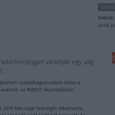
KÉZMŰ
Szerző:
2014. jú
tetlenséggel vádolják egy alig
t.
esztett szabadságvesztésre ítélte a
Leventét, az RMDSZ képviselőházi
t 2010-ben saját feleségét alkalmazta