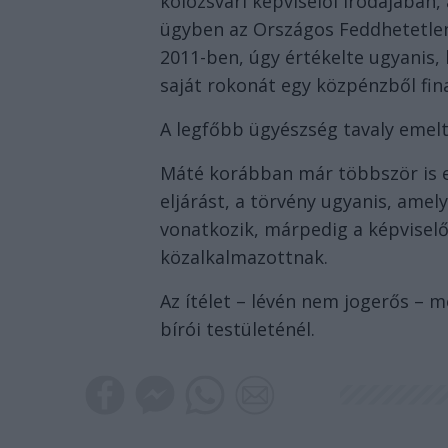
kolozsvári képviselői irodájában, 
ügyben az Országos Feddhetetlen
2011-ben, úgy értékelte ugyanis,
saját rokonát egy közpénzből fi
A legfőbb ügyészség tavaly emelt
Máté korábban már többször is el
eljárást, a törvény ugyanis, amel
vonatkozik, márpedig a képvisel
közalkalmazottnak.
Az ítélet – lévén nem jogerős – 
bírói testületénél.