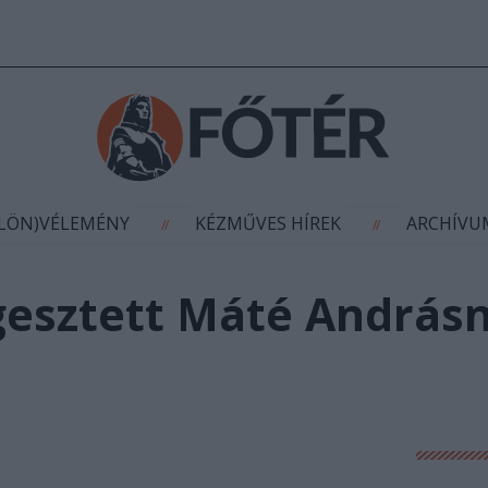
AGYÍTÁS
(KÜLÖN)VÉLEMÉNY
KÉZMŰVES HÍR
//
//
ÜLÖN)VÉLEMÉNY
KÉZMŰVES HÍREK
ARCHÍV
//
//
gesztett Máté András