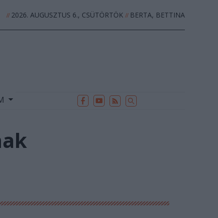
2026. AUGUSZTUS 6., CSÜTÖRTÖK
BERTA, BETTINA
//
//
EK
ARCHÍVUM
//
UM
nak