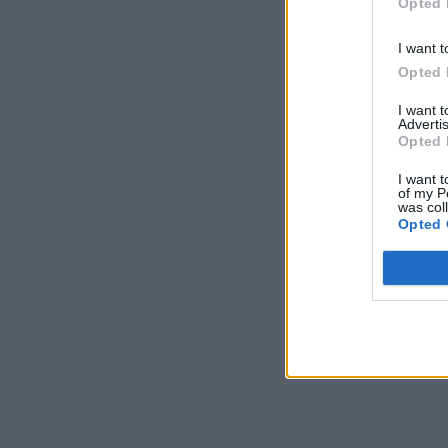
Opted 
I want t
Opted 
I want 
Advertis
Opted 
I want t
of my P
was col
Opted 