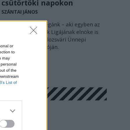
csütörtöki napokon
SZÁNTAI JÁNOS
Szántai János kollégánk – aki egyben az
Erdélyi Magyar Írók Ligájának elnöke is
– beszéde a 15. Kolozsvári Ünnepi
sonal or
Könyvhét megnyitóján.
ection to
ou may
 personal
out of the
 downstream
B’s List of