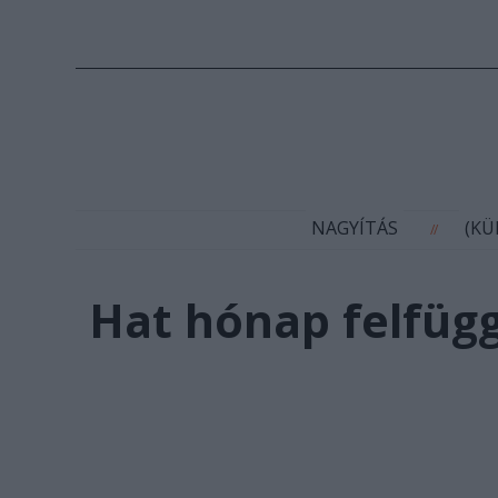
N
NAGYÍTÁS
(K
//
Hat hónap felfüg