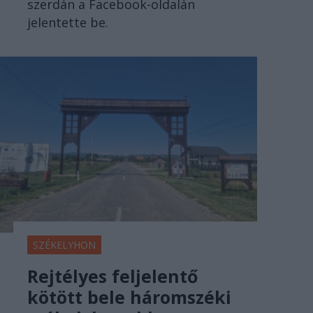
szerdán a Facebook-oldalán
jelentette be.
SZÉKELYHON
Rejtélyes feljelentő
kötött bele háromszéki