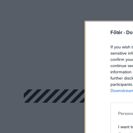
Főtér -
Do
If you wish 
sensitive in
confirm you
continue se
information 
further disc
participants
Downstream 
Persona
I want t