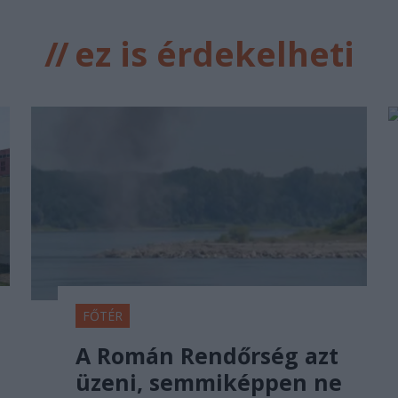
//
ez is érdekelheti
FŐTÉR
A Román Rendőrség azt
üzeni, semmiképpen ne