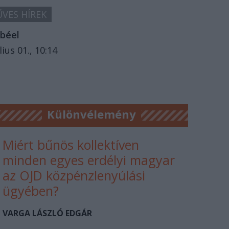
VES HÍREK
béel
lius 01., 10:14
Különvélemény
Miért bűnös kollektíven
minden egyes erdélyi magyar
az OJD közpénzlenyúlási
ügyében?
VARGA LÁSZLÓ EDGÁR