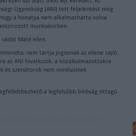
aki ezen idő alatt 5500 lejt keresett. Az
ségi Ügynökség (ANI) tett feljelentést még
 hogy a honatya nem alkalmazhatta volna
nanszírozott munkakörben.
 vádat Máté ellen.
mondta: nem tartja jogosnak az ellene zajló
yre az ANI hivatkozik, a közalkalmazottakra
ők és szenátorok nem minősülnek
megfellebbezhető a legfelsőbb bíróság öttagú