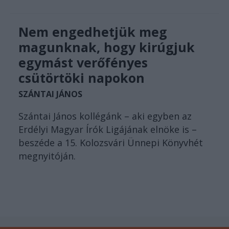
Nem engedhetjük meg
magunknak, hogy kirúgjuk
egymást verőfényes
csütörtöki napokon
SZÁNTAI JÁNOS
Szántai János kollégánk – aki egyben az
Erdélyi Magyar Írók Ligájának elnöke is –
beszéde a 15. Kolozsvári Ünnepi Könyvhét
megnyitóján.