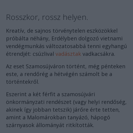
Rosszkor, rossz helyen.
Kreatív, de sajnos törvénytelen eszközökkel
próbálta néhány, Erdélyben dolgozó vietnami
vendégmunkás változatosabbá tenni egyhangú
étrendjét: csúzlival
vadásztak
vadkacsákra.
Az eset Szamosújváron történt, még pénteken
este, a rendőrég a hétvégén számolt be a
történtekről.
Eszerint a két férfit a szamosújvári
önkormányzati rendészet (vagy helyi rendőség,
akinek így jobban tetszik) járőre érte tetten,
amint a Malomárokban tanyázó, hápogó
szárnyasok állományát ritkították.