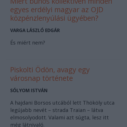
Miért bűnös kollektíven minden
egyes erdélyi magyar az OJD
közpénzlenyúlási ügyében?
VARGA LÁSZLÓ EDGÁR
És miért nem?
Piskolti Ödön, avagy egy
városnap története
SÓLYOM ISTVÁN
A hajdani Borsos utcából lett Thököly utca
legújabb nevét – strada Traian – látva
elmosolyodott. Valami azt súgta, lesz itt
még látnivaló.