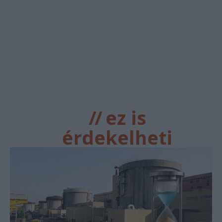
//
ez is
érdekelheti