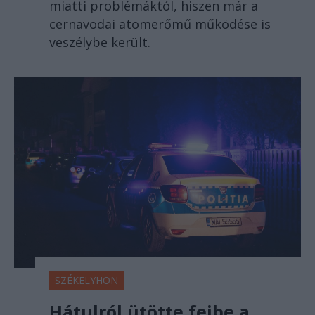
miatti problémáktól, hiszen már a
cernavodai atomerőmű működése is
veszélybe került.
SZÉKELYHON
Hátulról ütötte fejbe a