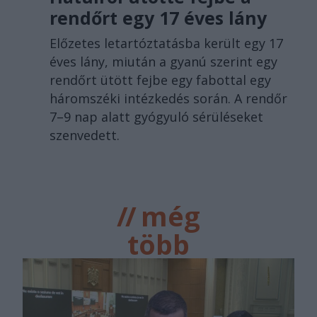
rendőrt egy 17 éves lány
Előzetes letartóztatásba került egy 17
éves lány, miután a gyanú szerint egy
rendőrt ütött fejbe egy fabottal egy
háromszéki intézkedés során. A rendőr
7–9 nap alatt gyógyuló sérüléseket
szenvedett.
//
még
több
főtér.ro