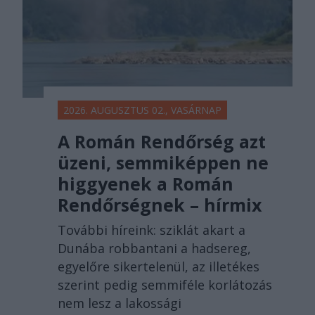
2026. AUGUSZTUS 02., VASÁRNAP
A Román Rendőrség azt
üzeni, semmiképpen ne
higgyenek a Román
Rendőrségnek – hírmix
További híreink: sziklát akart a
Dunába robbantani a hadsereg,
egyelőre sikertelenül, az illetékes
szerint pedig semmiféle korlátozás
nem lesz a lakossági