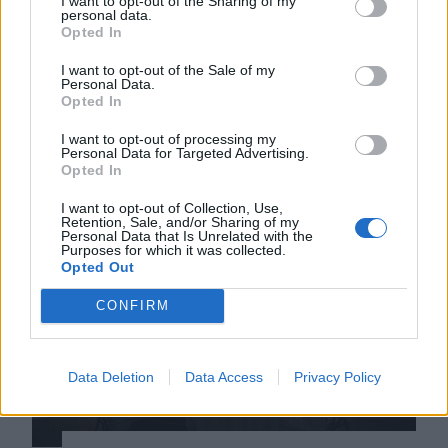
I want to opt-out of the Sharing of my
energiakátyúból…
personal data.
Opted In
… egy polgármester bemutat a
fogyasztás csökkentésére felszólító
I want to opt-out of the Sale of my
Personal Data.
ideiglenes miniszterelnöknek és
Opted In
égeti a villanyt… és nem tudtuk, mi
I want to opt-out of processing my
hiányzott: Victor Ponta új pártot
Personal Data for Targeted Advertising.
Opted In
alapít!
I want to opt-out of Collection, Use,
Retention, Sale, and/or Sharing of my
Personal Data that Is Unrelated with the
Purposes for which it was collected.
Opted Out
CONFIRM
Data Deletion
Data Access
Privacy Policy