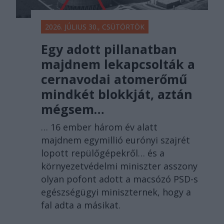
2026. JÚLIUS 30., CSÜTÖRTÖK
Egy adott pillanatban
majdnem lekapcsolták a
cernavodai atomerőmű
mindkét blokkját, aztán
mégsem…
… 16 ember három év alatt
majdnem egymillió eurónyi szajrét
lopott repülőgépekről… és a
környezetvédelmi miniszter asszony
olyan pofont adott a macsózó PSD-s
egészségügyi miniszternek, hogy a
fal adta a másikat.