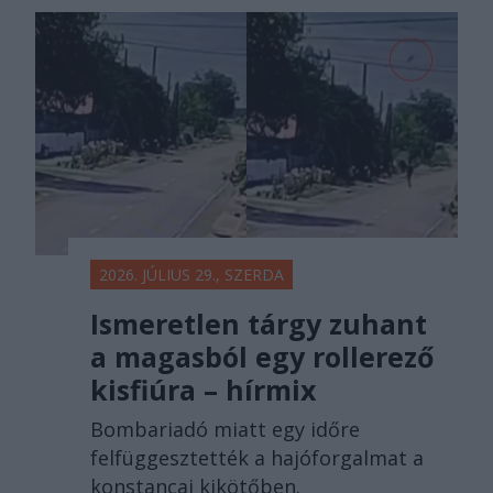
2026. JÚLIUS 29., SZERDA
Ismeretlen tárgy zuhant
a magasból egy rollerező
kisfiúra – hírmix
Bombariadó miatt egy időre
felfüggesztették a hajóforgalmat a
konstancai kikötőben.