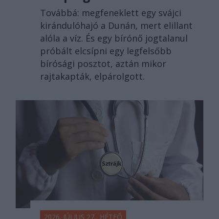
Továbbá: megfeneklett egy svájci
kirándulóhajó a Dunán, mert elillant
alóla a víz. És egy bírónő jogtalanul
próbált elcsípni egy legfelsőbb
bírósági posztot, aztán mikor
rajtakapták, elpárolgott.
2026. JÚLIUS 27., HÉTFŐ