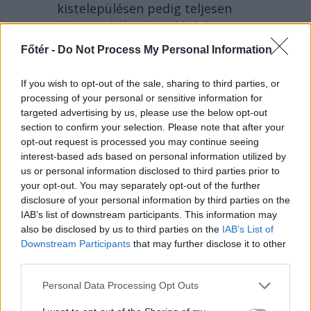
kistelepülésen pedig teljesen
lekapcsolják a közvilágítást.
Főtér -
Do Not Process My Personal Information
If you wish to opt-out of the sale, sharing to third parties, or
processing of your personal or sensitive information for
targeted advertising by us, please use the below opt-out
section to confirm your selection. Please note that after your
opt-out request is processed you may continue seeing
interest-based ads based on personal information utilized by
us or personal information disclosed to third parties prior to
your opt-out. You may separately opt-out of the further
disclosure of your personal information by third parties on the
IAB’s list of downstream participants. This information may
2026. AUGUSZTUS 04., KEDD
also be disclosed by us to third parties on the
IAB’s List of
Downstream Participants
that may further disclose it to other
Egyelőre sikerült az
third parties.
országot még pár napra
Personal Data Processing Opt Outs
kihúzni az