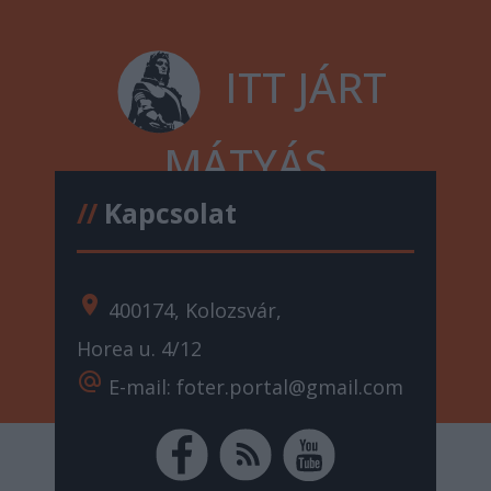
ITT JÁRT
MÁTYÁS
//
Kapcsolat
location_on
400174, Kolozsvár,
Horea u. 4/12
alternate_email
E-mail: foter.portal@gmail.com