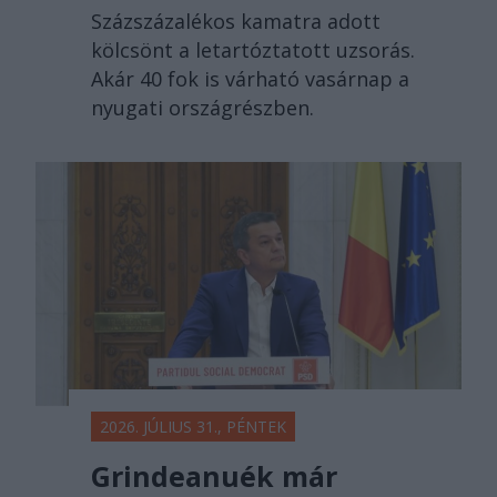
Százszázalékos kamatra adott
kölcsönt a letartóztatott uzsorás.
Akár 40 fok is várható vasárnap a
nyugati országrészben.
2026. JÚLIUS 31., PÉNTEK
Grindeanuék már