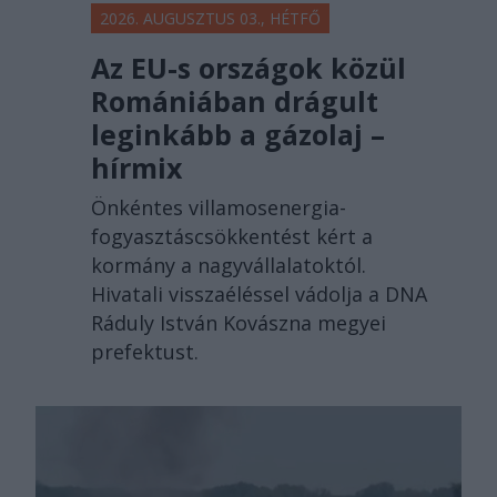
2026. AUGUSZTUS 03., HÉTFŐ
Az EU-s országok közül
Romániában drágult
leginkább a gázolaj –
hírmix
Önkéntes villamosenergia-
fogyasztáscsökkentést kért a
kormány a nagyvállalatoktól.
Hivatali visszaéléssel vádolja a DNA
Ráduly István Kovászna megyei
prefektust.