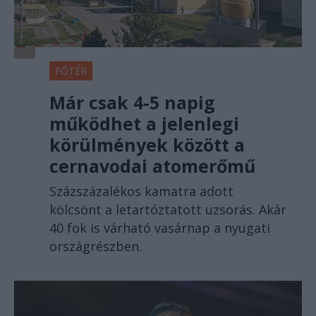
FŐTÉR
Már csak 4-5 napig
működhet a jelenlegi
körülmények között a
cernavodai atomerőmű
Százszázalékos kamatra adott
kölcsönt a letartóztatott uzsorás. Akár
40 fok is várható vasárnap a nyugati
országrészben.