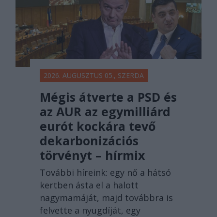
2026. AUGUSZTUS 05., SZERDA
Mégis átverte a PSD és
az AUR az egymilliárd
eurót kockára tevő
dekarbonizációs
törvényt – hírmix
További híreink: egy nő a hátsó
kertben ásta el a halott
nagymamáját, majd továbbra is
felvette a nyugdíját, egy