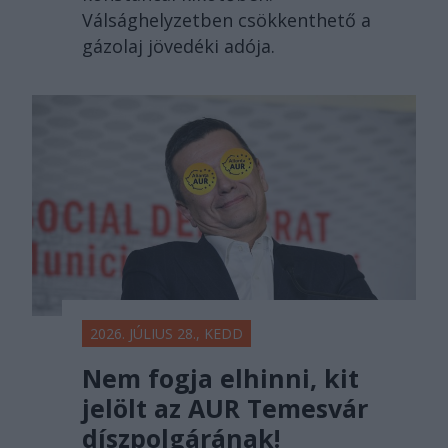
Válsághelyzetben csökkenthető a
gázolaj jövedéki adója.
2026. JÚLIUS 28., KEDD
Nem fogja elhinni, kit
jelölt az AUR Temesvár
díszpolgárának!