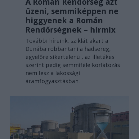
A Román Rendőrség azt
üzeni, semmiképpen ne
higgyenek a Román
Rendőrségnek – hírmix
További híreink: sziklát akart a
Dunába robbantani a hadsereg,
egyelőre sikertelenül, az illetékes
szerint pedig semmiféle korlátozás
nem lesz a lakossági
áramfogyasztásban.