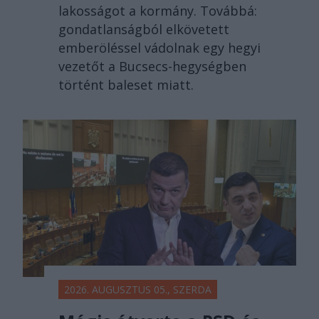
lakosságot a kormány. Továbbá:
gondatlanságból elkövetett
emberöléssel vádolnak egy hegyi
vezetőt a Bucsecs-hegységben
történt baleset miatt.
2026. AUGUSZTUS 05., SZERDA