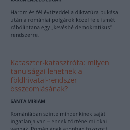
Három és fél évtizeddel a diktatúra bukása
után a romániai polgárok közel fele ismét
rábólintana egy „kevésbé demokratikus”
rendszerre.
Kataszter-katasztrófa: milyen
tanulságai lehetnek a
földhivatal-rendszer
összeomlásának?
SÁNTA MIRIÁM
Romániában szinte mindenkinek saját
ingatlanja van – ennek történelmi okai
vannak. Romániának azonban fokozott