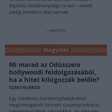
digitális sérülékenysége is van – ennek
pedig jelenkori okai vannak.
HIRDETÉS
//
Nagyítás
Mi marad az Odüsszeia
hollywoodi feldolgozásából,
ha a hitet kilúgozzák belőle?
SZÁNTAI JÁNOS
Egy tökéletes marketinghadjárattal
megtámogatott korrekt szuperprodukció,
szeretem-utálom táborokkal, no meg egy