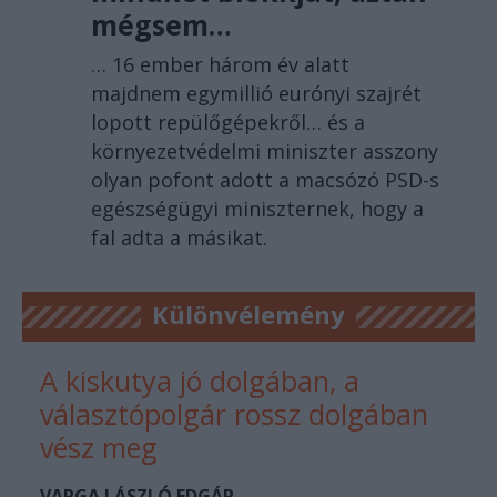
mégsem…
… 16 ember három év alatt
majdnem egymillió eurónyi szajrét
lopott repülőgépekről… és a
környezetvédelmi miniszter asszony
olyan pofont adott a macsózó PSD-s
egészségügyi miniszternek, hogy a
fal adta a másikat.
Különvélemény
A kiskutya jó dolgában, a
választópolgár rossz dolgában
vész meg
VARGA LÁSZLÓ EDGÁR