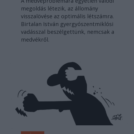
A medveproblémára egyetlen valódi
megoldás létezik, az állomány
visszalövése az optimális létszámra.
Birtalan István gyergyószentmiklósi
vadásszal beszélgettünk, nemcsak a
medvékről.