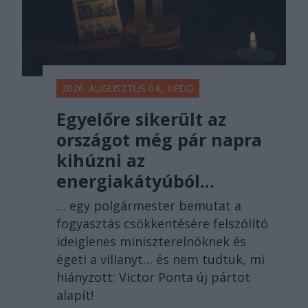
2026. AUGUSZTUS 04., KEDD
Egyelőre sikerült az
országot még pár napra
kihúzni az
energiakátyúból…
… egy polgármester bemutat a
fogyasztás csökkentésére felszólító
ideiglenes miniszterelnöknek és
égeti a villanyt… és nem tudtuk, mi
hiányzott: Victor Ponta új pártot
alapít!