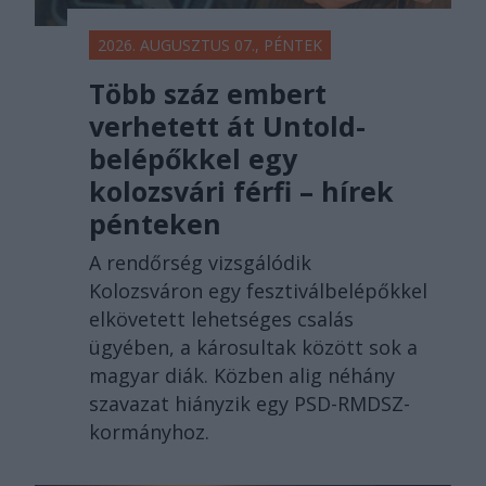
2026. AUGUSZTUS 07., PÉNTEK
Több száz embert
verhetett át Untold-
belépőkkel egy
kolozsvári férfi – hírek
pénteken
A rendőrség vizsgálódik
Kolozsváron egy fesztiválbelépőkkel
elkövetett lehetséges csalás
ügyében, a károsultak között sok a
magyar diák. Közben alig néhány
szavazat hiányzik egy PSD-RMDSZ-
kormányhoz.