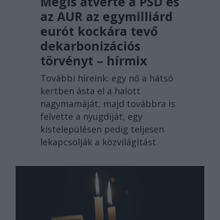
Mégis átverte a PSD és
az AUR az egymilliárd
eurót kockára tevő
dekarbonizációs
törvényt – hírmix
További híreink: egy nő a hátsó
kertben ásta el a halott
nagymamáját, majd továbbra is
felvette a nyugdíját, egy
kistelepülésen pedig teljesen
lekapcsolják a közvilágítást.