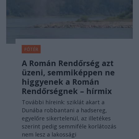
FŐTÉR
A Román Rendőrség azt
üzeni, semmiképpen ne
higgyenek a Román
Rendőrségnek – hírmix
További híreink: sziklát akart a
Dunába robbantani a hadsereg,
egyelőre sikertelenül, az illetékes
szerint pedig semmiféle korlátozás
nem lesz a lakossági