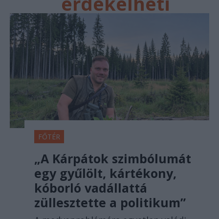
érdekelheti
FŐTÉR
„A Kárpátok szimbólumát
egy gyűlölt, kártékony,
kóborló vadállattá
züllesztette a politikum”