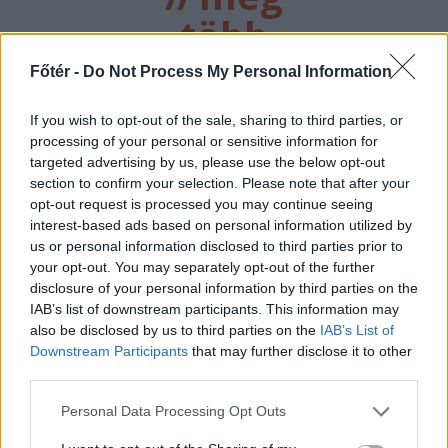
több
főtér.ro
Főtér -
Do Not Process My Personal Information
If you wish to opt-out of the sale, sharing to third parties, or
processing of your personal or sensitive information for
targeted advertising by us, please use the below opt-out
section to confirm your selection. Please note that after your
opt-out request is processed you may continue seeing
interest-based ads based on personal information utilized by
us or personal information disclosed to third parties prior to
your opt-out. You may separately opt-out of the further
disclosure of your personal information by third parties on the
2026. AUGUSZTUS 08., SZOMBAT
IAB’s list of downstream participants. This information may
Beteg kisgyermeket
also be disclosed by us to third parties on the
IAB’s List of
Downstream Participants
that may further disclose it to other
szállított a mentős,
third parties.
amikor megállt dinnyét
Personal Data Processing Opt Outs
vásárolni az út szélén –