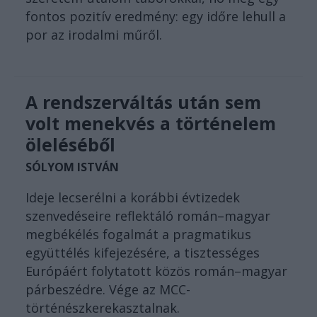
fontos pozitív eredmény: egy időre lehull a
por az irodalmi műről.
A rendszerváltás után sem
volt menekvés a történelem
öleléséből
SÓLYOM ISTVÁN
Ideje lecserélni a korábbi évtizedek
szenvedéseire reflektáló román–magyar
megbékélés fogalmát a pragmatikus
együttélés kifejezésére, a tisztességes
Európáért folytatott közös román–magyar
párbeszédre. Vége az MCC-
történészkerekasztalnak.