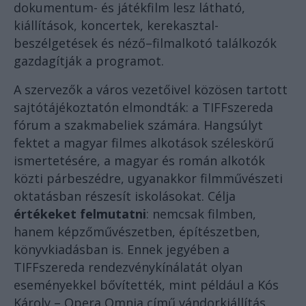
dokumentum- és játékfilm lesz látható,
kiállítások, koncertek, kerekasztal-
beszélgetések és néző–filmalkotó találkozók
gazdagítják a programot.
A szervezők a város vezetőivel közösen tartott
sajtótájékoztatón elmondták: a TIFFszereda
fórum a szakmabeliek számára. Hangsúlyt
fektet a magyar filmes alkotások széleskörű
ismertetésére, a magyar és román alkotók
közti párbeszédre, ugyanakkor filmművészeti
oktatásban részesít iskolásokat. Célja
értékeket felmutatni
: nemcsak filmben,
hanem képzőművészetben, építészetben,
könyvkiadásban is. Ennek jegyében a
TIFFszereda rendezvénykínálatát olyan
eseményekkel bővítették, mint például a Kós
Károly – Opera Omnia című vándorkiállítás,