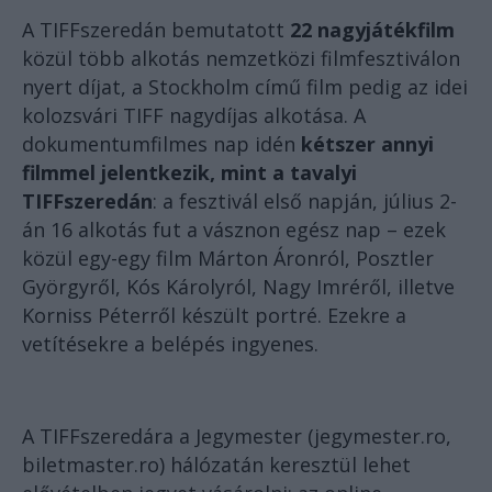
A TIFFszeredán bemutatott
22 nagyjátékfilm
közül több alkotás nemzetközi filmfesztiválon
nyert díjat, a Stockholm című film pedig az idei
kolozsvári TIFF nagydíjas alkotása. A
dokumentumfilmes nap idén
kétszer annyi
filmmel jelentkezik, mint a tavalyi
TIFFszeredán
: a fesztivál első napján, július 2-
án 16 alkotás fut a vásznon egész nap – ezek
közül egy-egy film Márton Áronról, Posztler
Györgyről, Kós Károlyról, Nagy Imréről, illetve
Korniss Péterről készült portré. Ezekre a
vetítésekre a belépés ingyenes.
A TIFFszeredára a Jegymester (jegymester.ro,
biletmaster.ro) hálózatán keresztül lehet