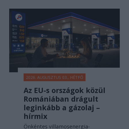
2026. AUGUSZTUS 03., HÉTFŐ
Az EU-s országok közül
Romániában drágult
leginkább a gázolaj –
hírmix
Önkéntes villamosenergia-