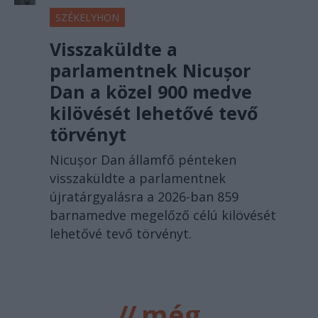
SZÉKELYHON
Visszaküldte a
parlamentnek Nicușor
Dan a közel 900 medve
kilövését lehetővé tevő
törvényt
Nicușor Dan államfő pénteken
visszaküldte a parlamentnek
újratárgyalásra a 2026-ban 859
barnamedve megelőző célú kilövését
lehetővé tevő törvényt.
//
még