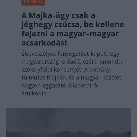
KRÓNIKA
A Majka-ügy csak a
jéghegy csúcsa, be kellene
fejezni a magyar–magyar
acsarkodást
Életveszélyes fenyegetést kapott egy
magyarországi előadó, ezért lemondta
székelyföldi koncertjét. A botrány
túlmutat Majkán, és a magyar közélet
nagyon aggasztó állapotairól
árulkodik.