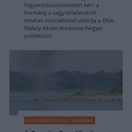
fogyasztáscsökkentést kért a
kormány a nagyvállalatoktól.
Hivatali visszaéléssel vádolja a DNA
Ráduly István Kovászna megyei
prefektust.
2026. AUGUSZTUS 02., VASÁRNAP