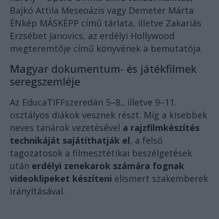
Bajkó Attila Meseoázis vagy Demeter Márta
ÉNkép MÁSKÉPP című tárlata, illetve Zakariás
Erzsébet Janovics, az erdélyi Hollywood
megteremtője című könyvének a bemutatója.
Magyar dokumentum- és játékfilmek
seregszemléje
Az EducaTIFFszeredán 5–8., illetve 9–11.
osztályos diákok vesznek részt. Míg a kisebbek
neves tanárok vezetésével
a rajzfilmkészítés
technikáját sajátíthatják el
, a felső
tagozatosok a filmesztétikai beszélgetések
után
erdélyi zenekarok számára fognak
videoklipeket készíteni
elismert szakemberek
irányításával.