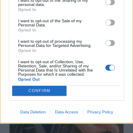
I want to opt-out of the Sharing of my
hírmix
personal data.
Opted In
Rohamtempóban kellene
felgyorsítania az államnak az
I want to opt-out of the Sale of my
Personal Data.
energiatároló kapacitását, ha nem
Opted In
akar blackoutot a közeljövőben.
I want to opt-out of processing my
Románia légtere felől érkező drón
Personal Data for Targeted Advertising.
Opted In
robbant fel Bulgáriában, nem
messze a határtól.
I want to opt-out of Collection, Use,
Retention, Sale, and/or Sharing of my
Personal Data that Is Unrelated with the
Purposes for which it was collected.
Opted Out
CONFIRM
Data Deletion
Data Access
Privacy Policy