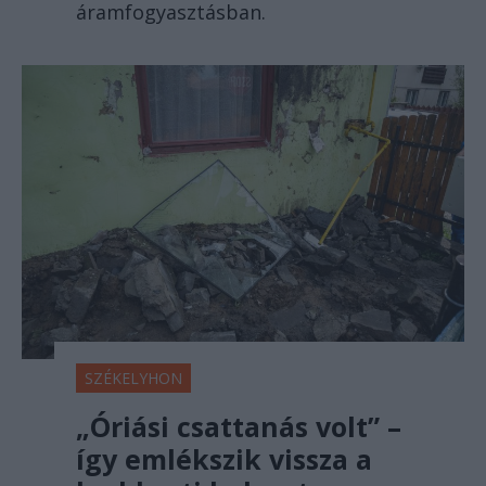
áramfogyasztásban.
SZÉKELYHON
„Óriási csattanás volt” –
így emlékszik vissza a