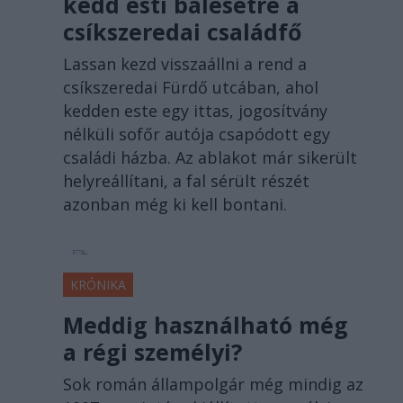
kedd esti balesetre a
csíkszeredai családfő
Lassan kezd visszaállni a rend a
csíkszeredai Fürdő utcában, ahol
kedden este egy ittas, jogosítvány
nélküli sofőr autója csapódott egy
családi házba. Az ablakot már sikerült
helyreállítani, a fal sérült részét
azonban még ki kell bontani.
KRÓNIKA
Meddig használható még
a régi személyi?
Sok román állampolgár még mindig az