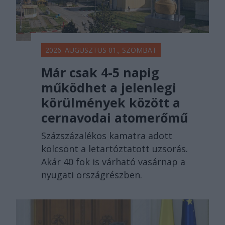
2026. AUGUSZTUS 01., SZOMBAT
Már csak 4-5 napig
működhet a jelenlegi
körülmények között a
cernavodai atomerőmű
Százszázalékos kamatra adott
kölcsönt a letartóztatott uzsorás.
Akár 40 fok is várható vasárnap a
nyugati országrészben.