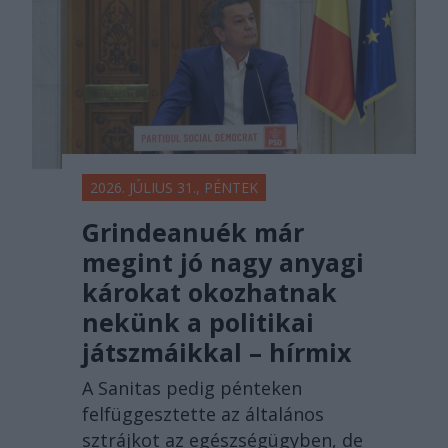
2026. JÚLIUS 31., PÉNTEK
Grindeanuék már
megint jó nagy anyagi
károkat okozhatnak
nekünk a politikai
játszmáikkal – hírmix
A Sanitas pedig pénteken
felfüggesztette az általános
sztrájkot az egészségügyben, de