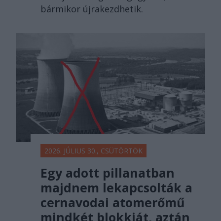
bármikor újrakezdhetik.
2026. JÚLIUS 30., CSÜTÖRTÖK
Egy adott pillanatban
majdnem lekapcsolták a
cernavodai atomerőmű
mindkét blokkját, aztán