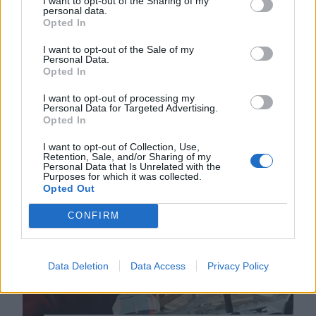
I want to opt-out of the Sharing of my
personal data.
hírek vasárnap
Opted In
Közben sikeres volt az uszályok
I want to opt-out of the Sale of my
Personal Data.
elsüllyesztése a csernavodai
Opted In
atomerőműnél, emelkedett a Duna
vízszintje. Elfogták a kolozsvári
I want to opt-out of processing my
Personal Data for Targeted Advertising.
férfit, aki hamis Untold-belépőkkel
Opted In
százakat verhetett át.
I want to opt-out of Collection, Use,
Retention, Sale, and/or Sharing of my
Personal Data that Is Unrelated with the
Purposes for which it was collected.
Opted Out
CONFIRM
Data Deletion
Data Access
Privacy Policy