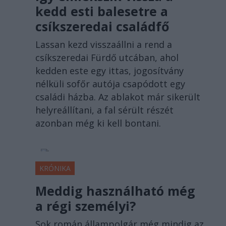
kedd esti balesetre a
csíkszeredai családfő
Lassan kezd visszaállni a rend a
csíkszeredai Fürdő utcában, ahol
kedden este egy ittas, jogosítvány
nélküli sofőr autója csapódott egy
családi házba. Az ablakot már sikerült
helyreállítani, a fal sérült részét
azonban még ki kell bontani.
KRÓNIKA
Meddig használható még
a régi személyi?
Sok román állampolgár még mindig az