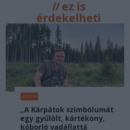
//
ez is
érdekelheti
FŐTÉR
„A Kárpátok szimbólumát
egy gyűlölt, kártékony,
kóborló vadállattá