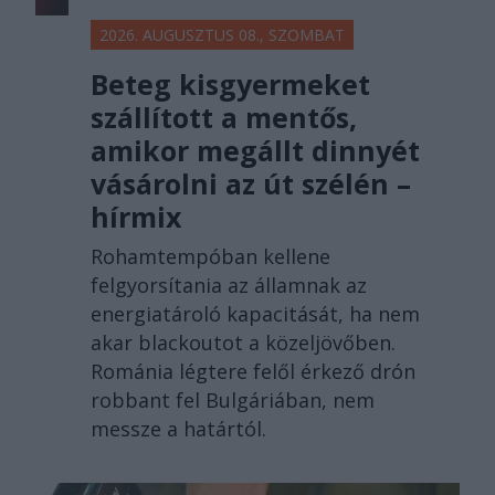
2026. AUGUSZTUS 08., SZOMBAT
Beteg kisgyermeket
szállított a mentős,
amikor megállt dinnyét
vásárolni az út szélén –
hírmix
Rohamtempóban kellene
felgyorsítania az államnak az
energiatároló kapacitását, ha nem
akar blackoutot a közeljövőben.
Románia légtere felől érkező drón
robbant fel Bulgáriában, nem
messze a határtól.