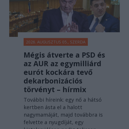
2026. AUGUSZTUS 05., SZERDA
Mégis átverte a PSD és
az AUR az egymilliárd
eurót kockára tevő
dekarbonizációs
törvényt – hírmix
További híreink: egy nő a hátsó
kertben ásta el a halott
nagymamáját, majd továbbra is
felvette a nyugdíját, egy