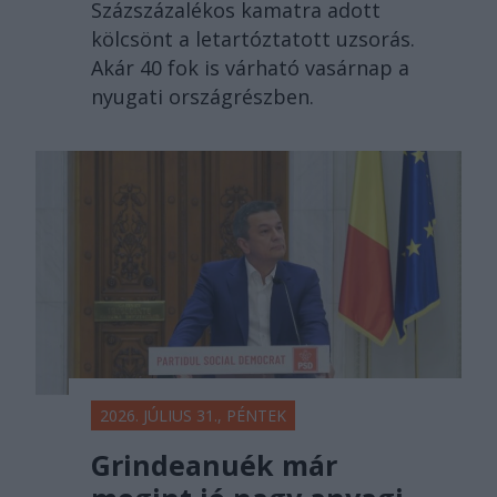
Százszázalékos kamatra adott
kölcsönt a letartóztatott uzsorás.
Akár 40 fok is várható vasárnap a
nyugati országrészben.
2026. JÚLIUS 31., PÉNTEK
Grindeanuék már