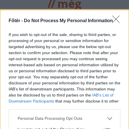
//
még
több
Főtér -
Do Not Process My Personal Information
főtér.ro
If you wish to opt-out of the sale, sharing to third parties, or
processing of your personal or sensitive information for
targeted advertising by us, please use the below opt-out
section to confirm your selection. Please note that after your
opt-out request is processed you may continue seeing
interest-based ads based on personal information utilized by
us or personal information disclosed to third parties prior to
your opt-out. You may separately opt-out of the further
disclosure of your personal information by third parties on the
IAB’s list of downstream participants. This information may
2026. AUGUSZTUS 09., VASÁRNAP
also be disclosed by us to third parties on the
IAB’s List of
Fejszékkel, botokkal
Downstream Participants
that may further disclose it to other
third parties.
támadtak a mentősökre,
mert azt hitték,
Personal Data Processing Opt Outs
gyerekeket rabolnak el –