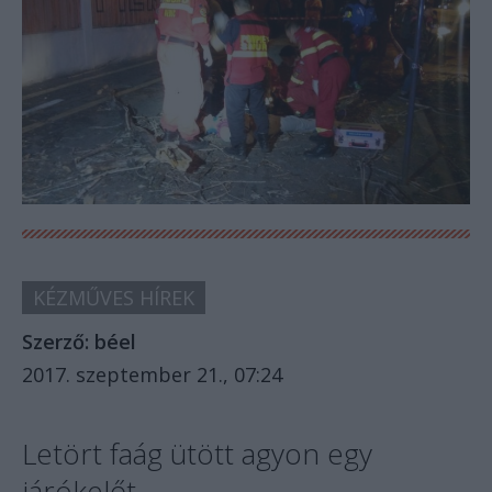
KÉZMŰVES HÍREK
Szerző:
béel
2017. szeptember 21., 07:24
Letört faág ütött agyon egy
járókelőt.