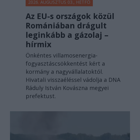
2026. AUGUSZTUS 03., HÉTFŐ
Az EU-s országok közül
Romániában drágult
leginkább a gázolaj –
hírmix
Önkéntes villamosenergia-
fogyasztáscsökkentést kért a
kormány a nagyvállalatoktól.
Hivatali visszaéléssel vádolja a DNA
Ráduly István Kovászna megyei
prefektust.