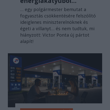
energiakátyúból…
… egy polgármester bemutat a
fogyasztás csökkentésére felszólító
ideiglenes miniszterelnöknek és
égeti a villanyt… és nem tudtuk, mi
hiányzott: Victor Ponta új pártot
alapít!