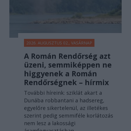
2026. AUGUSZTUS 02., VASÁRNAP
A Román Rendőrség azt
üzeni, semmiképpen ne
higgyenek a Román
Rendőrségnek – hírmix
További híreink: sziklát akart a
Dunába robbantani a hadsereg,
egyelőre sikertelenül, az illetékes
szerint pedig semmiféle korlátozás
nem lesz a lakossági
áramfogyasztásban.