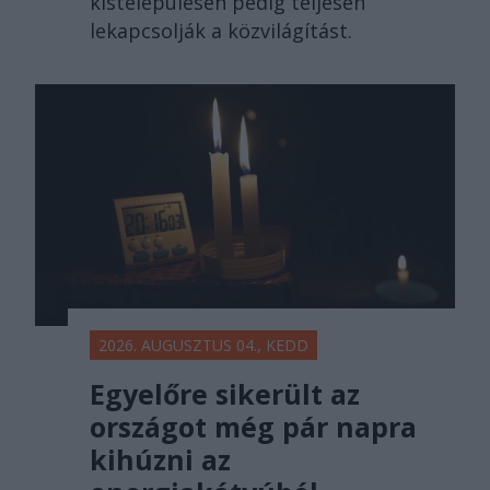
kistelepülésen pedig teljesen
lekapcsolják a közvilágítást.
2026. AUGUSZTUS 04., KEDD
Egyelőre sikerült az
országot még pár napra
kihúzni az