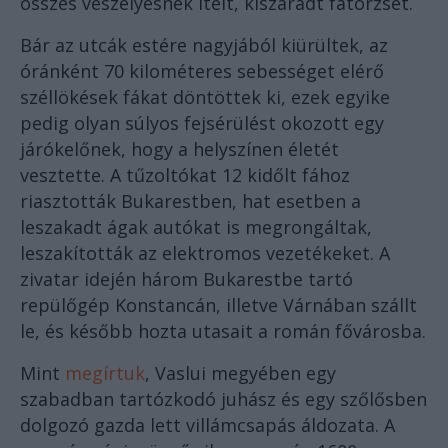
összes veszélyesnek ítélt, kiszáradt fatörzset.
Bár az utcák estére nagyjából kiürültek, az
óránként 70 kilométeres sebességet elérő
széllökések fákat döntöttek ki, ezek egyike
pedig olyan súlyos fejsérülést okozott egy
járókelőnek, hogy a helyszínen életét
vesztette. A tűzoltókat 12 kidőlt fához
riasztották Bukarestben, hat esetben a
leszakadt ágak autókat is megrongáltak,
leszakították az elektromos vezetékeket. A
zivatar idején három Bukarestbe tartó
repülőgép Konstancán, illetve Várnában szállt
le, és később hozta utasait a román fővárosba.
Mint
megírtuk
, Vaslui megyében egy
szabadban tartózkodó juhász és egy szőlősben
dolgozó gazda lett villámcsapás áldozata. A