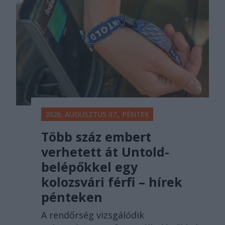
2026. AUGUSZTUS 07., PÉNTEK
Több száz embert
verhetett át Untold-
belépőkkel egy
kolozsvári férfi – hírek
pénteken
A rendőrség vizsgálódik