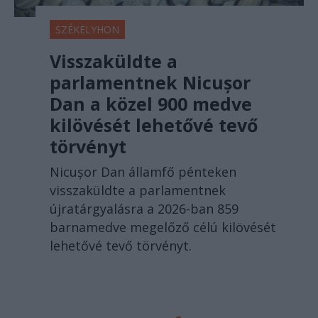
SZÉKELYHON
Visszaküldte a
parlamentnek Nicușor
Dan a közel 900 medve
kilövését lehetővé tevő
törvényt
Nicușor Dan államfő pénteken
visszaküldte a parlamentnek
újratárgyalásra a 2026-ban 859
barnamedve megelőző célú kilövését
lehetővé tevő törvényt.