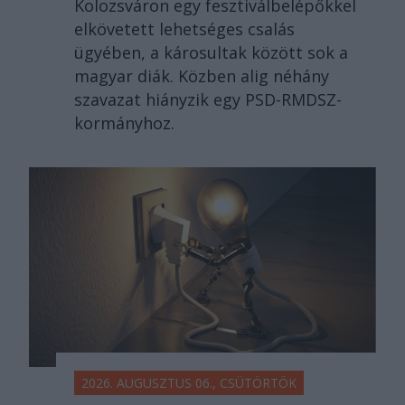
Kolozsváron egy fesztiválbelépőkkel
elkövetett lehetséges csalás
ügyében, a károsultak között sok a
magyar diák. Közben alig néhány
szavazat hiányzik egy PSD-RMDSZ-
kormányhoz.
2026. AUGUSZTUS 06., CSÜTÖRTÖK