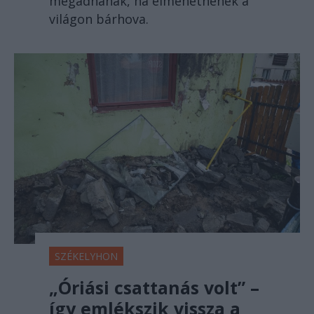
megadnának, ha elmehetnének a
világon bárhova.
SZÉKELYHON
„Óriási csattanás volt” –
így emlékszik vissza a