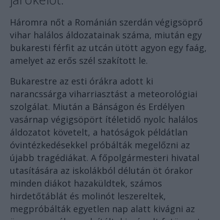
Háromra nőt a Románián szerdán végigsöprő
vihar halálos áldozatainak száma, miután egy
bukaresti férfit az utcán ütött agyon egy faág,
amelyet az erős szél szakított le.
Bukarestre az esti órákra adott ki
narancssárga viharriasztást a meteorológiai
szolgálat. Miután a Bánságon és Erdélyen
vasárnap végigsöpört ítéletidő nyolc halálos
áldozatot követelt, a hatóságok példátlan
óvintézkedésekkel próbálták megelőzni az
újabb tragédiákat. A főpolgármesteri hivatal
utasítására az iskolákból délután öt órakor
minden diákot hazaküldtek, számos
hirdetőtáblát és molinót leszereltek,
megpróbálták egyetlen nap alatt kivágni az