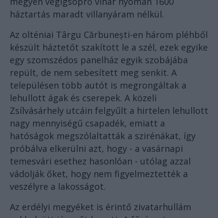
megyén végigsöprő vihar nyomán 1600
háztartás maradt villanyáram nélkül.
Az olténiai Târgu Cărbunești-en három pléhből
készült háztetőt szakított le a szél, ezek egyike
egy szomszédos panelház egyik szobájába
repült, de nem sebesített meg senkit. A
településen több autót is megrongáltak a
lehullott ágak és cserepek. A közeli
Zsílvásárhely utcáin felgyűlt a hirtelen lehullott
nagy mennyiségű csapadék, emiatt a
hatóságok megszólaltatták a szirénákat, így
próbálva elkerülni azt, hogy - a vasárnapi
temesvári esethez hasonlóan - utólag azzal
vádolják őket, hogy nem figyelmeztették a
veszélyre a lakosságot.
Az erdélyi megyéket is érintő zivatarhullám