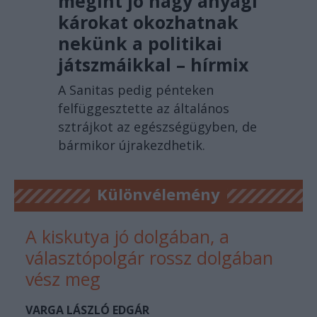
megint jó nagy anyagi
károkat okozhatnak
nekünk a politikai
játszmáikkal – hírmix
A Sanitas pedig pénteken
felfüggesztette az általános
sztrájkot az egészségügyben, de
bármikor újrakezdhetik.
Különvélemény
A kiskutya jó dolgában, a
választópolgár rossz dolgában
vész meg
VARGA LÁSZLÓ EDGÁR