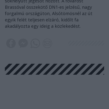
sokhelyütt jégesőt hozott. A fővárost
Brassóval összekötő DN1-es jelzésű, nagy
forgalmú országúton, Alsótömösnél az út
egyik felét teljesen elzáró, kidőlt fa
akadályozta egy ideig a közlekedést.