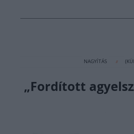
N
NAGYÍTÁS
(K
//
„Fordított agyel