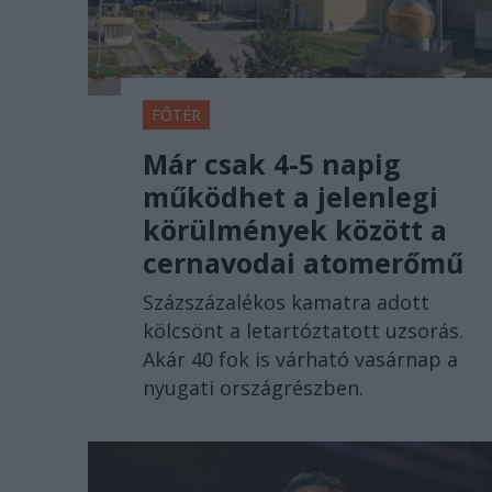
FŐTÉR
Már csak 4-5 napig
működhet a jelenlegi
körülmények között a
cernavodai atomerőmű
Százszázalékos kamatra adott
kölcsönt a letartóztatott uzsorás.
Akár 40 fok is várható vasárnap a
nyugati országrészben.