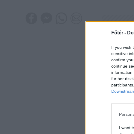
Főtér -
Do
If you wish 
sensitive in
confirm you
continue se
information 
further disc
participants
Downstream 
Persona
I want t