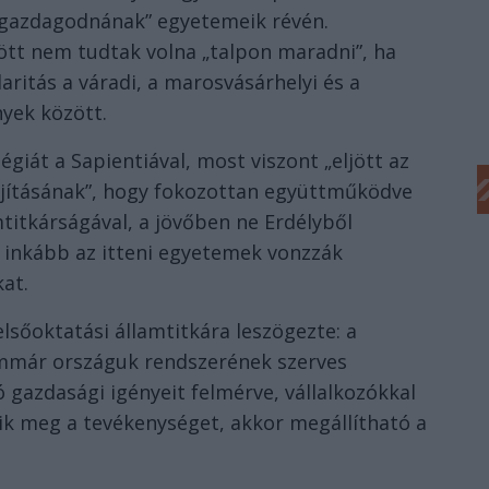
„gazdagodnának” egyetemeik révén.
tt nem tudtak volna „talpon maradni”, ha
aritás a váradi, a marosvásárhelyi és a
nyek között.
égiát a Sapientiával, most viszont „eljött az
újításának”, hogy fokozottan együttműködve
titkárságával, a jövőben ne Erdélyből
 inkább az itteni egyetemek vonzzák
at.
lsőoktatási államtitkára leszögezte: a
immár országuk rendszerének szerves
ó gazdasági igényeit felmérve, vállalkozókkal
k meg a tevékenységet, akkor megállítható a