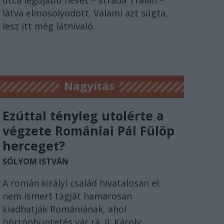
látva elmosolyodott. Valami azt súgta,
lesz itt még látnivaló.
Nagyítás
Ezúttal tényleg utolérte a
végzete Romániai Pál Fülöp
herceget?
SÓLYOM ISTVÁN
A román királyi család hivatalosan el
nem ismert tagját hamarosan
kiadhatják Romániának, ahol
börtönbüntetés vár rá. II. Károly