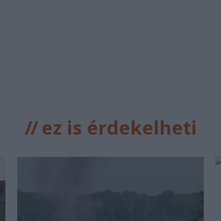
//
ez is érdekelheti