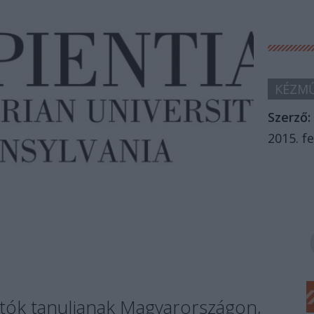
KÉZMŰ
Szerző:
2015. fe
gatók tanuljanak Magyarországon,