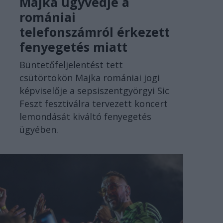
Majka ügyvédje a
romániai
telefonszámról érkezett
fenyegetés miatt
Büntetőfeljelentést tett
csütörtökön Majka romániai jogi
képviselője a sepsiszentgyörgyi Sic
Feszt fesztiválra tervezett koncert
lemondását kiváltó fenyegetés
ügyében.