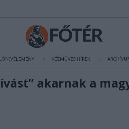
AGYÍTÁS
(KÜLÖN)VÉLEMÉNY
KÉZMŰVES HÍR
//
//
ÜLÖN)VÉLEMÉNY
KÉZMŰVES HÍREK
ARCHÍV
//
//
szívást” akarnak a ma