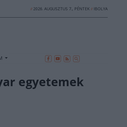
2026. AUGUSZTUS 7., PÉNTEK
IBOLYA
//
//
EK
ARCHÍVUM
//
UM
gyar egyetemek