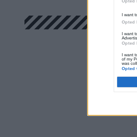
Opted 
I want t
Opted 
I want 
Advertis
Opted 
I want t
of my P
was col
Opted 