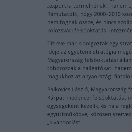
„exportra termelnének”, hanem 
Rámutatott, hogy 2000–2010 közö
nem fognak össze, és nincs szolid
kolozsvári felsőoktatási intézmé
Tíz éve már kidolgoztak egy strat
ideje az egyetemi stratégia meg
Magyarország felsőoktatási állam
toborozzák a hallgatókat, hanem
magukhoz az anyaországi fiatalok
Palkovics László, Magyarország fe
Kárpát-medencei felsőoktatást 
egységeként kezelik, és ha a régi
együttműködve, közösen szervezi
„kivándorlás”.