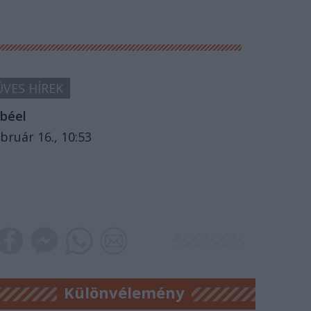
VES HÍREK
béel
bruár 16., 10:53
Különvélemény