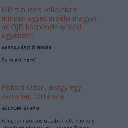
Miért bűnös kollektíven
minden egyes erdélyi magyar
az OJD közpénzlenyúlási
ügyében?
VARGA LÁSZLÓ EDGÁR
És miért nem?
Piskolti Ödön, avagy egy
városnap története
SÓLYOM ISTVÁN
A hajdani Borsos utcából lett Thököly
utca legújabb nevét – strada Traian –