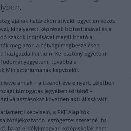
lyben.
atégiájának határokon átívelő, egyetlen közös
el, kihelyezett képzések biztosításával és a
dó szakok indításával megállítható a
ották meg azon a hétvégi megbeszélésen,
 a házigazda Partiumi Keresztény Egyetem
ar Tudományegyetem, továbbá a
k Minisztériumának képviselői.
letve annak – a tizenöt éve elnyert, „életben
rszági támogatás jegyében történő –
zági választásokat követően aktuálissá vált.
arlamenti képviselő, a PKE Alapítók
sajtótájékoztatón leszögezte: szeretné, ha
ás”, ha az erdélyi magyar középiskolák nem