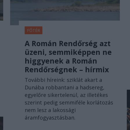
FŐTÉR
A Román Rendőrség azt
üzeni, semmiképpen ne
higgyenek a Román
Rendőrségnek – hírmix
További híreink: sziklát akart a
Dunába robbantani a hadsereg,
egyelőre sikertelenül, az illetékes
szerint pedig semmiféle korlátozás
nem lesz a lakossági
áramfogyasztásban.