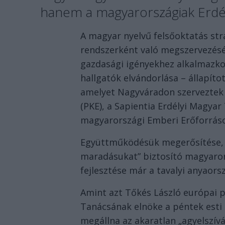
hanem a magyarországiak Erdé
A magyar nyelvű felsőoktatás str
rendszerként való megszervezésév
gazdasági igényekhez alkalmazko
hallgatók elvándorlása – állapít
amelyet Nagyváradon szerveztek
(PKE), a Sapientia Erdélyi Magy
magyarországi Emberi Erőforráso
Együttműködésük megerősítése, il
maradásukat” biztosító magyaro
fejlesztése már a tavalyi anyaors
Amint azt Tőkés László európai p
Tanácsának elnöke a péntek esti 
megállna az akaratlan „agyelszív