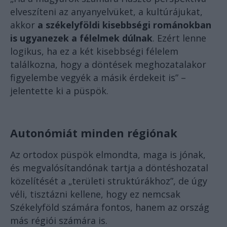
elveszíteni az anyanyelvüket, a kultúrájukat,
akkor
a székelyföldi kisebbségi románokban
is ugyanezek a félelmek dúlnak
. Ezért lenne
logikus, ha ez a két kisebbségi félelem
találkozna, hogy a döntések meghozatalakor
figyelembe vegyék a másik érdekeit is” –
jelentette ki a püspök.
Autonómiát minden régiónak
Az ortodox püspök elmondta, maga is jónak,
és megvalósítandónak tartja a döntéshozatal
közelítését a „területi struktúrákhoz”, de úgy
véli, tisztázni kellene, hogy ez nemcsak
Székelyföld számára fontos, hanem az ország
más régiói számára is.