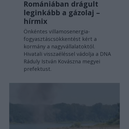
Romániában drágult
leginkább a gázolaj –
hírmix
Önkéntes villamosenergia-
fogyasztáscsökkentést kért a
kormány a nagyvállalatoktól.
Hivatali visszaéléssel vádolja a DNA
Ráduly István Kovászna megyei
prefektust.