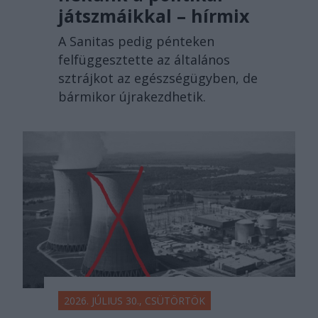
játszmáikkal – hírmix
A Sanitas pedig pénteken
felfüggesztette az általános
sztrájkot az egészségügyben, de
bármikor újrakezdhetik.
2026. JÚLIUS 30., CSÜTÖRTÖK