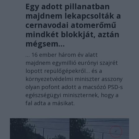
Egy adott pillanatban
majdnem lekapcsolták a
cernavodai atomerőmű
mindkét blokkját, aztán
mégsem…
… 16 ember három év alatt
majdnem egymillió eurónyi szajrét
lopott repülőgépekről… és a
környezetvédelmi miniszter asszony
olyan pofont adott a macsózó PSD-s
egészségügyi miniszternek, hogy a
fal adta a másikat.