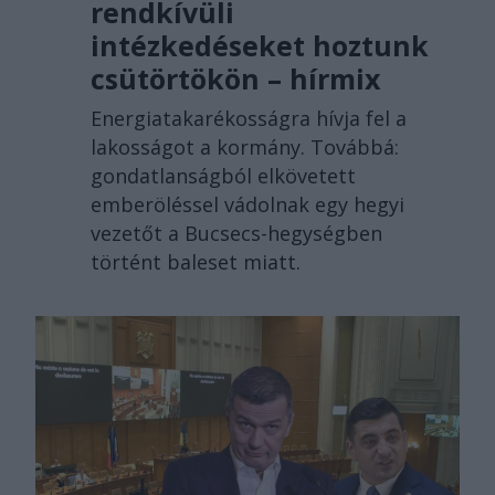
rendkívüli
intézkedéseket hoztunk
csütörtökön – hírmix
Energiatakarékosságra hívja fel a
lakosságot a kormány. Továbbá:
gondatlanságból elkövetett
emberöléssel vádolnak egy hegyi
vezetőt a Bucsecs-hegységben
történt baleset miatt.