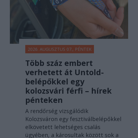
2026. AUGUSZTUS 07., PÉNTEK
Több száz embert
verhetett át Untold-
belépőkkel egy
kolozsvári férfi – hírek
pénteken
A rendőrség vizsgálódik
Kolozsváron egy fesztiválbelépőkkel
elkövetett lehetséges csalás
ügyében, a károsultak között sok a