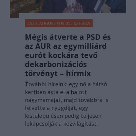
2026. AUGUSZTUS 05., SZERDA
Mégis átverte a PSD és
az AUR az egymilliárd
eurót kockára tevő
dekarbonizációs
törvényt – hírmix
További híreink: egy nő a hátsó
kertben ásta el a halott
nagymamáját, majd továbbra is
felvette a nyugdíját, egy
kistelepülésen pedig teljesen
lekapcsolják a közvilágítást.