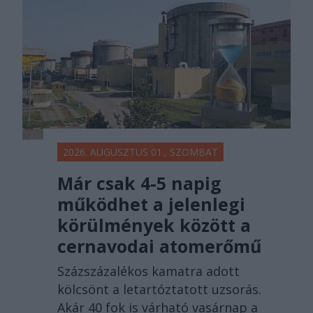
2026. AUGUSZTUS 01., SZOMBAT
Már csak 4-5 napig
működhet a jelenlegi
körülmények között a
cernavodai atomerőmű
Százszázalékos kamatra adott
kölcsönt a letartóztatott uzsorás.
Akár 40 fok is várható vasárnap a