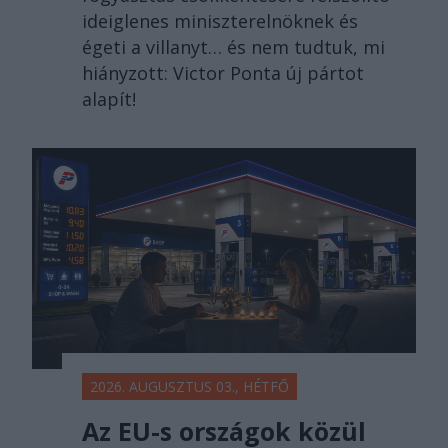
ideiglenes miniszterelnöknek és
égeti a villanyt… és nem tudtuk, mi
hiányzott: Victor Ponta új pártot
alapít!
2026. AUGUSZTUS 03., HÉTFŐ
Az EU-s országok közül