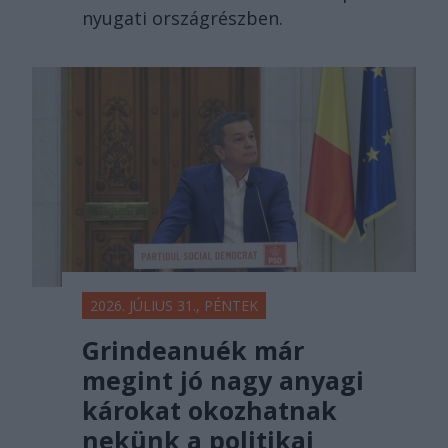
nyugati országrészben.
2026. JÚLIUS 31., PÉNTEK
Grindeanuék már
megint jó nagy anyagi
károkat okozhatnak
nekünk a politikai