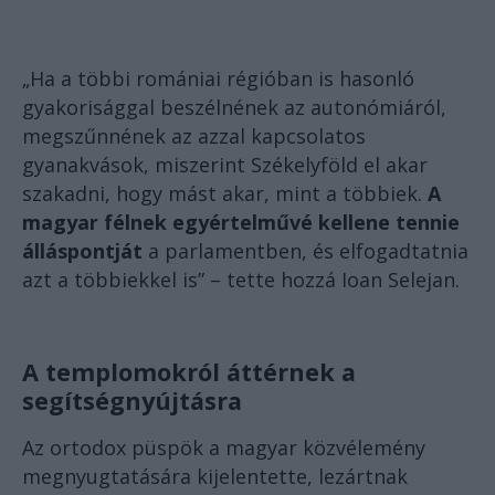
„Ha a többi romániai régióban is hasonló
gyakorisággal beszélnének az autonómiáról,
megszűnnének az azzal kapcsolatos
gyanakvások, miszerint Székelyföld el akar
szakadni, hogy mást akar, mint a többiek.
A
magyar félnek egyértelművé kellene tennie
álláspontját
a parlamentben, és elfogadtatnia
azt a többiekkel is” – tette hozzá Ioan Selejan.
A templomokról áttérnek a
segítségnyújtásra
Az ortodox püspök a magyar közvélemény
megnyugtatására kijelentette, lezártnak