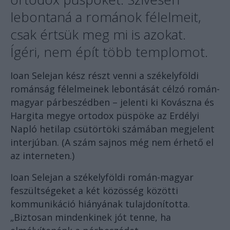
lebontaná a románok félelmeit,
csak értsük meg mi is azokat.
Ígéri, nem épít több templomot.
Ioan Selejan kész részt venni a székelyföldi
románság félelmeinek lebontását célzó román-
magyar párbeszédben – jelenti ki Kovászna és
Hargita megye ortodox püspöke az Erdélyi
Napló hetilap csütörtöki számában megjelent
interjúban. (A szám sajnos még nem érhető el
az interneten.)
Ioan Selejan a székelyföldi román-magyar
feszültségeket a két közösség közötti
kommunikáció hiányának tulajdonította.
„Biztosan mindenkinek jót tenne, ha