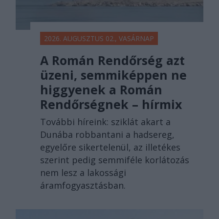
2026. AUGUSZTUS 02., VASÁRNAP
A Román Rendőrség azt
üzeni, semmiképpen ne
higgyenek a Román
Rendőrségnek – hírmix
További híreink: sziklát akart a
Dunába robbantani a hadsereg,
egyelőre sikertelenül, az illetékes
szerint pedig semmiféle korlátozás
nem lesz a lakossági
áramfogyasztásban.