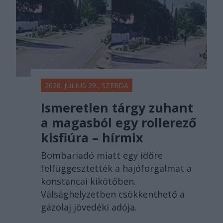
2026. JÚLIUS 29., SZERDA
Ismeretlen tárgy zuhant
a magasból egy rollerező
kisfiúra – hírmix
Bombariadó miatt egy időre
felfüggesztették a hajóforgalmat a
konstancai kikötőben.
Válsághelyzetben csökkenthető a
gázolaj jövedéki adója.