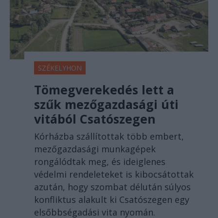
SZÉKELYHON
Tömegverekedés lett a
szűk mezőgazdasági úti
vitából Csatószegen
Kórházba szállítottak több embert,
mezőgazdasági munkagépek
rongálódtak meg, és ideiglenes
védelmi rendeleteket is kibocsátottak
azután, hogy szombat délután súlyos
konfliktus alakult ki Csatószegen egy
elsőbbségadási vita nyomán.