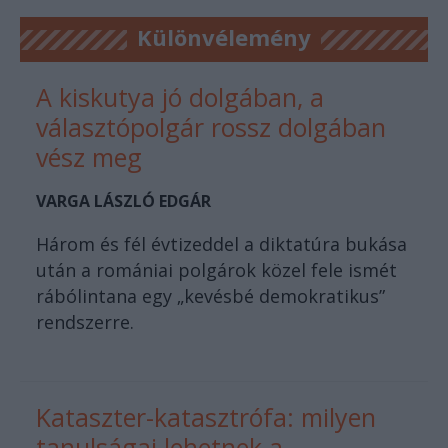
Különvélemény
A kiskutya jó dolgában, a
választópolgár rossz dolgában
vész meg
VARGA LÁSZLÓ EDGÁR
Három és fél évtizeddel a diktatúra bukása
után a romániai polgárok közel fele ismét
rábólintana egy „kevésbé demokratikus”
rendszerre.
Kataszter-katasztrófa: milyen
tanulságai lehetnek a