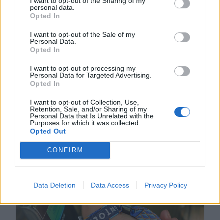
I want to opt-out of the Sharing of my
Életveszélyes fenyegetést kapott
personal data.
Opted In
Majka, ezért elmarad a
sepsiszentgyörgyi koncertje. Az előadó
I want to opt-out of the Sale of my
Personal Data.
közösségi oldalán azt írta,
Opted In
ismeretlenek azt is tudják, hol
I want to opt-out of processing my
szállnának meg, kik biztosítanák a
Personal Data for Targeted Advertising.
rendezvényt és milyen útvonalon
Opted In
közlekednének Erdélyben.
I want to opt-out of Collection, Use,
Retention, Sale, and/or Sharing of my
Personal Data that Is Unrelated with the
Purposes for which it was collected.
Opted Out
//
még
CONFIRM
több
főtér.ro
Data Deletion
Data Access
Privacy Policy