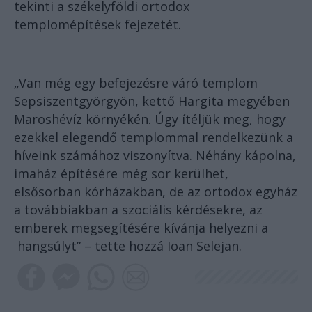
tekinti a székelyföldi ortodox
templomépítések fejezetét.
„Van még egy befejezésre váró templom
Sepsiszentgyörgyön, kettő Hargita megyében
Maroshévíz környékén. Úgy ítéljük meg, hogy
ezekkel elegendő templommal rendelkezünk a
híveink számához viszonyítva. Néhány kápolna,
imaház építésére még sor kerülhet,
elsősorban kórházakban, de az ortodox egyház
a továbbiakban a szociális kérdésekre, az
emberek megsegítésére kívánja helyezni a
hangsúlyt” – tette hozzá Ioan Selejan.