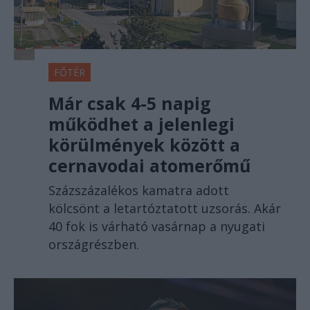
FŐTÉR
Már csak 4-5 napig
működhet a jelenlegi
körülmények között a
cernavodai atomerőmű
Százszázalékos kamatra adott
kölcsönt a letartóztatott uzsorás. Akár
40 fok is várható vasárnap a nyugati
országrészben.