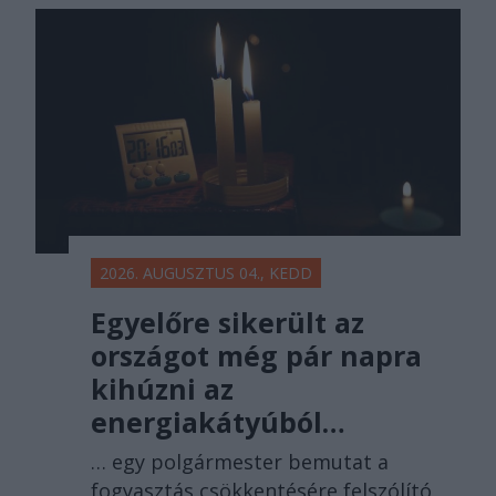
2026. AUGUSZTUS 04., KEDD
Egyelőre sikerült az
országot még pár napra
kihúzni az
energiakátyúból…
… egy polgármester bemutat a
fogyasztás csökkentésére felszólító