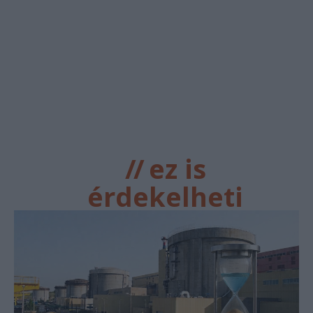
//
ez is
érdekelheti