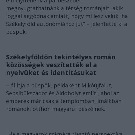
elmélyítenénk a párbeszédet,
megnyugtathatnánk a térség románjait, akik
joggal aggódnak amiatt, hogy mi lesz velük, ha
Székelyföld autonómiához jut” – jelentette ki a
püspök.
Székelyföldön tekintélyes román
közösségek veszítették el a
nyelvüket és identitásukat
– állítja a püspök, példaként Mikóújfalut,
Sepsibükszádot és Aldobolyt említi, ahol az
emberek már csak a templomban, imáikban
románok, otthon magyarul beszélnek.
„Ha a magyarok számára riasztó perspektíva