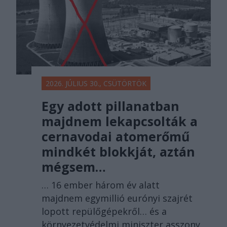
2026. JÚLIUS 30., CSÜTÖRTÖK
Egy adott pillanatban
majdnem lekapcsolták a
cernavodai atomerőmű
mindkét blokkját, aztán
mégsem…
… 16 ember három év alatt
majdnem egymillió eurónyi szajrét
lopott repülőgépekről… és a
környezetvédelmi miniszter asszony