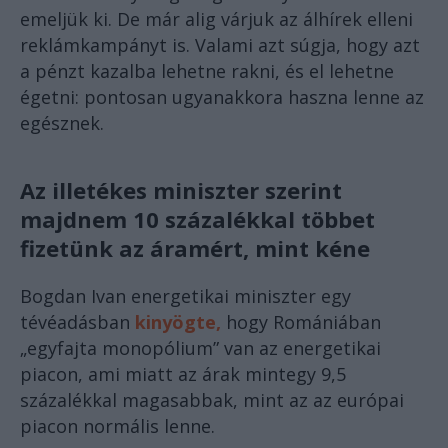
emeljük ki. De már alig várjuk az álhírek elleni
reklámkampányt is. Valami azt súgja, hogy azt
a pénzt kazalba lehetne rakni, és el lehetne
égetni: pontosan ugyanakkora haszna lenne az
egésznek.
Az illetékes miniszter szerint
majdnem 10 százalékkal többet
fizetünk az áramért, mint kéne
Bogdan Ivan energetikai miniszter egy
tévéadásban
kinyögte,
hogy Romániában
„egyfajta monopólium” van az energetikai
piacon, ami miatt az árak mintegy 9,5
százalékkal magasabbak, mint az az európai
piacon normális lenne.