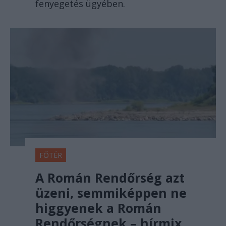
fenyegetés ügyében.
FŐTÉR
A Román Rendőrség azt
üzeni, semmiképpen ne
higgyenek a Román
Rendőrségnek – hírmix