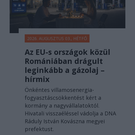
2026. AUGUSZTUS 03., HÉTFŐ
Az EU-s országok közül
Romániában drágult
leginkább a gázolaj –
hírmix
Önkéntes villamosenergia-
fogyasztáscsökkentést kért a
kormány a nagyvállalatoktól.
Hivatali visszaéléssel vádolja a DNA
Ráduly István Kovászna megyei
prefektust.