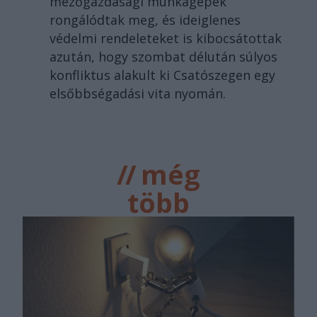
mezőgazdasági munkagépek
rongálódtak meg, és ideiglenes
védelmi rendeleteket is kibocsátottak
azután, hogy szombat délután súlyos
konfliktus alakult ki Csatószegen egy
elsőbbségadási vita nyomán.
//
még
több
főtér.ro