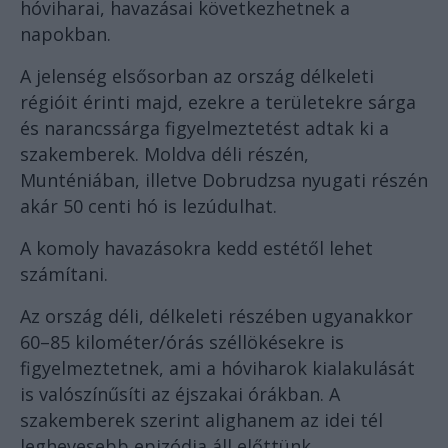
hóviharai, havazásai következhetnek a
napokban.
A jelenség elsősorban az ország délkeleti
régióit érinti majd, ezekre a területekre sárga
és narancssárga figyelmeztetést adtak ki a
szakemberek. Moldva déli részén,
Munténiában, illetve Dobrudzsa nyugati részén
akár 50 centi hó is lezúdulhat.
A komoly havazásokra kedd estétől lehet
számítani.
Az ország déli, délkeleti részében ugyanakkor
60–85 kilométer/órás széllökésekre is
figyelmeztetnek, ami a hóviharok kialakulását
is valószínűsíti az éjszakai órákban. A
szakemberek szerint alighanem az idei tél
leghevesebb epizódja áll előttünk.