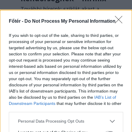
További híreink: sziklát akart a
Dunába robbantani a hadsereg,
Főtér -
Do Not Process My Personal Information
egyelőre sikertelenül, az illetékes
szerint pedig semmiféle korlátozás
If you wish to opt-out of the sale, sharing to third parties, or
nem lesz a lakossági
processing of your personal or sensitive information for
áramfogyasztásban.
targeted advertising by us, please use the below opt-out
section to confirm your selection. Please note that after your
opt-out request is processed you may continue seeing
interest-based ads based on personal information utilized by
us or personal information disclosed to third parties prior to
your opt-out. You may separately opt-out of the further
disclosure of your personal information by third parties on the
IAB’s list of downstream participants. This information may
also be disclosed by us to third parties on the
IAB’s List of
Downstream Participants
that may further disclose it to other
third parties.
Personal Data Processing Opt Outs