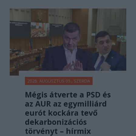
2026. AUGUSZTUS 05., SZERDA
Mégis átverte a PSD és
az AUR az egymilliárd
eurót kockára tevő
dekarbonizációs
törvényt – hírmix