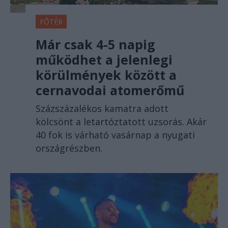
FŐTÉR
Már csak 4-5 napig
működhet a jelenlegi
körülmények között a
cernavodai atomerőmű
Százszázalékos kamatra adott
kölcsönt a letartóztatott uzsorás. Akár
40 fok is várható vasárnap a nyugati
országrészben.