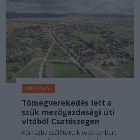
SZÉKELYHON
Tömegverekedés lett a
szűk mezőgazdasági úti
vitából Csatószegen
Kórházba szállítottak több embert,