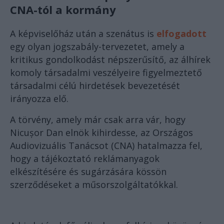
CNA-tól a kormány
A képviselőház után a szenátus is
elfogadott
egy olyan jogszabály-tervezetet, amely a
kritikus gondolkodást népszerűsítő, az álhírek
komoly társadalmi veszélyeire figyelmeztető
társadalmi célú hirdetések bevezetését
irányozza elő.
A törvény, amely már csak arra vár, hogy
Nicușor Dan elnök kihirdesse, az Országos
Audiovizuális Tanácsot (CNA) hatalmazza fel,
hogy a tájékoztató reklámanyagok
elkészítésére és sugárzására kössön
szerződéseket a műsorszolgáltatókkal.