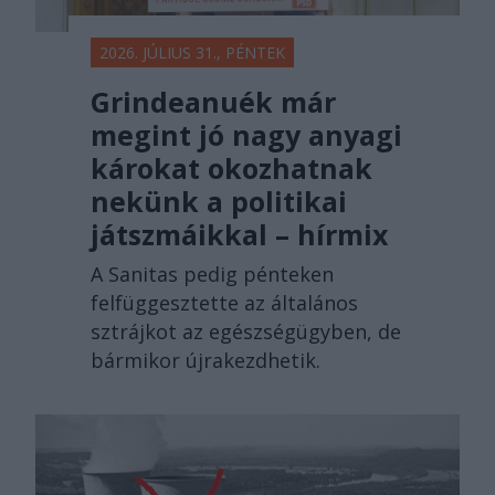
2026. JÚLIUS 31., PÉNTEK
Grindeanuék már
megint jó nagy anyagi
károkat okozhatnak
nekünk a politikai
játszmáikkal – hírmix
A Sanitas pedig pénteken
felfüggesztette az általános
sztrájkot az egészségügyben, de
bármikor újrakezdhetik.