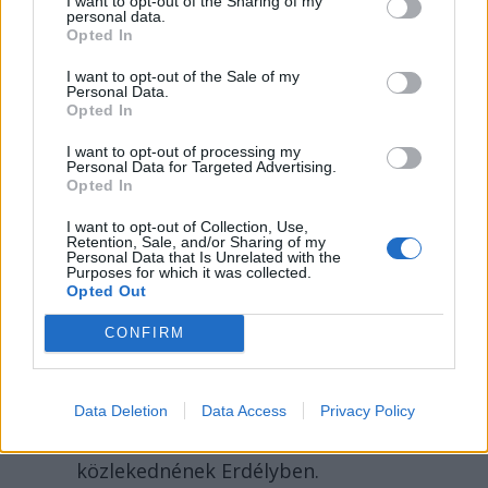
I want to opt-out of the Sharing of my
personal data.
Opted In
SZÉKELYHON
I want to opt-out of the Sale of my
Personal Data.
Életveszélyesen
Opted In
megfenyegették Majkát,
I want to opt-out of processing my
elmarad a
Personal Data for Targeted Advertising.
Opted In
sepsiszentgyörgyi
koncertje
I want to opt-out of Collection, Use,
Retention, Sale, and/or Sharing of my
Personal Data that Is Unrelated with the
Életveszélyes fenyegetést kapott
Purposes for which it was collected.
Opted Out
Majka, ezért elmarad a
sepsiszentgyörgyi koncertje. Az előadó
CONFIRM
közösségi oldalán azt írta,
ismeretlenek azt is tudják, hol
szállnának meg, kik biztosítanák a
Data Deletion
Data Access
Privacy Policy
rendezvényt és milyen útvonalon
közlekednének Erdélyben.