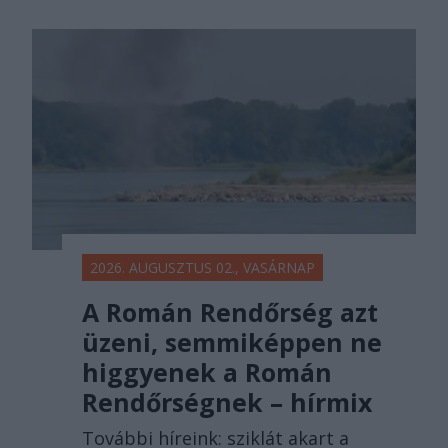
2026. AUGUSZTUS 02., VASÁRNAP
A Román Rendőrség azt
üzeni, semmiképpen ne
higgyenek a Román
Rendőrségnek – hírmix
További híreink: sziklát akart a