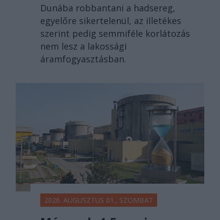
Dunába robbantani a hadsereg,
egyelőre sikertelenül, az illetékes
szerint pedig semmiféle korlátozás
nem lesz a lakossági
áramfogyasztásban.
2026. AUGUSZTUS 01., SZOMBAT