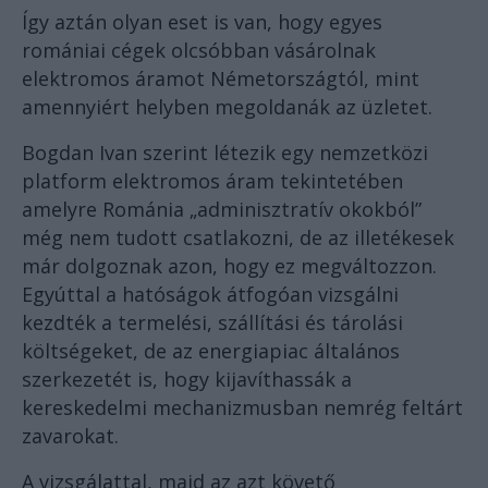
Így aztán olyan eset is van, hogy egyes
romániai cégek olcsóbban vásárolnak
elektromos áramot Németországtól, mint
amennyiért helyben megoldanák az üzletet.
Bogdan Ivan szerint létezik egy nemzetközi
platform elektromos áram tekintetében
amelyre Románia „adminisztratív okokból”
még nem tudott csatlakozni, de az illetékesek
már dolgoznak azon, hogy ez megváltozzon.
Egyúttal a hatóságok átfogóan vizsgálni
kezdték a termelési, szállítási és tárolási
költségeket, de az energiapiac általános
szerkezetét is, hogy kijavíthassák a
kereskedelmi mechanizmusban nemrég feltárt
zavarokat.
A vizsgálattal, majd az azt követő