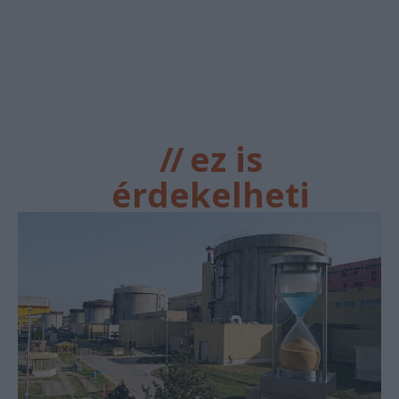
//
ez is
érdekelheti