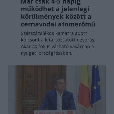
Már csak 4-5 napig
működhet a jelenlegi
körülmények között a
cernavodai atomerőmű
Százszázalékos kamatra adott
kölcsönt a letartóztatott uzsorás.
Akár 40 fok is várható vasárnap a
nyugati országrészben.