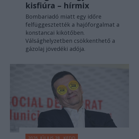
kisfiúra – hírmix
Bombariadó miatt egy időre
felfüggesztették a hajóforgalmat a
konstancai kikötőben.
Válsághelyzetben csökkenthető a
gázolaj jövedéki adója.
2026. JÚLIUS 28., KEDD