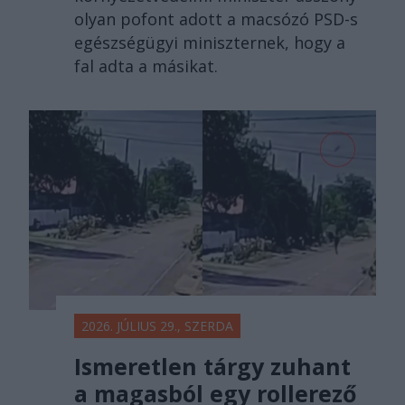
olyan pofont adott a macsózó PSD-s
egészségügyi miniszternek, hogy a
fal adta a másikat.
2026. JÚLIUS 29., SZERDA
Ismeretlen tárgy zuhant
a magasból egy rollerező