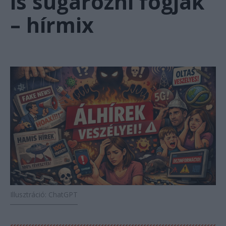
is sugározni fogják
– hírmix
Illusztráció: ChatGPT