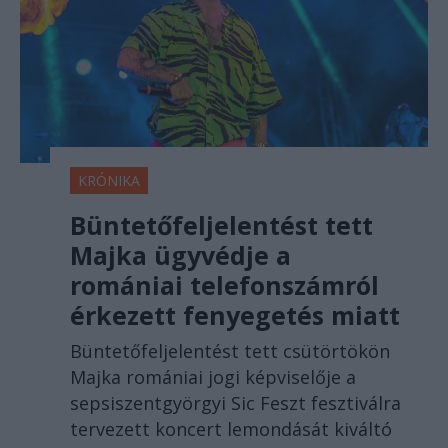
KRÓNIKA
Büntetőfeljelentést tett
Majka ügyvédje a
romániai telefonszámról
érkezett fenyegetés miatt
Büntetőfeljelentést tett csütörtökön
Majka romániai jogi képviselője a
sepsiszentgyörgyi Sic Feszt fesztiválra
tervezett koncert lemondását kiváltó