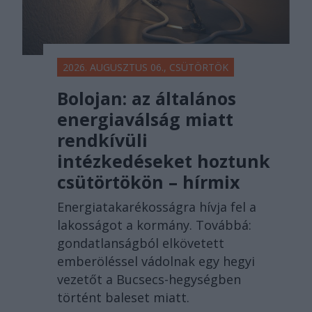
2026. AUGUSZTUS 06., CSÜTÖRTÖK
Bolojan: az általános
energiaválság miatt
rendkívüli
intézkedéseket hoztunk
csütörtökön – hírmix
Energiatakarékosságra hívja fel a
lakosságot a kormány. Továbbá:
gondatlanságból elkövetett
emberöléssel vádolnak egy hegyi
vezetőt a Bucsecs-hegységben
történt baleset miatt.