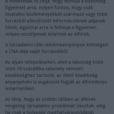
A hirdetések fő célja, hogy felhívja a közönség
figyelmét arra, milyen fontos, hogy csak
hivatalos közleményekből származó vagy több
forrásból ellenőrzött információknak adjanak
hitelt, egyúttal arra is felhívja a figyelmet,
milyen veszélyesek lehetnek az álhírek.
A társadalmi célú reklámkampányok költségeit
a CNA állja saját forrásokból.
Az olyan településeken, ahol a lakosság több
mint 10 százaléka valamely nemzeti
kisebbséghez tartozik, az illető kisebbség
anyanyelvén is sugározni fogják az álhírellenes
ismertetőket.
Az tény, hogy az utóbbi időben az álhírek
rengeteg társadalmi problémát okoztak, elég
ha csak a hülyeség meghatványozódását