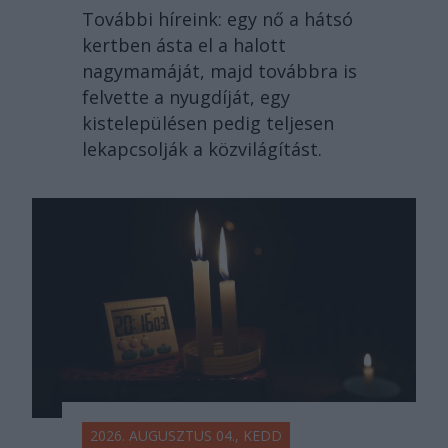
További híreink: egy nő a hátsó
kertben ásta el a halott
nagymamáját, majd továbbra is
felvette a nyugdíját, egy
kistelepülésen pedig teljesen
lekapcsolják a közvilágítást.
2026. AUGUSZTUS 04., KEDD