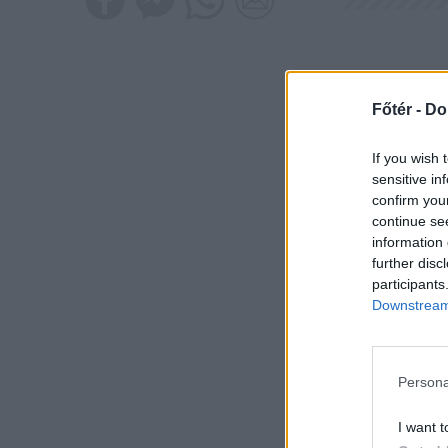
Főtér -
Do
If you wish 
sensitive in
confirm you
continue se
information 
further disc
participants
Downstream 
Persona
I want t