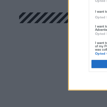
Opted 
I want t
Opted 
I want 
Advertis
Opted 
I want t
of my P
was col
Opted 