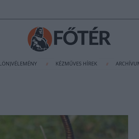
AGYÍTÁS
(KÜLÖN)VÉLEMÉNY
KÉZMŰVES HÍR
//
//
ÜLÖN)VÉLEMÉNY
KÉZMŰVES HÍREK
ARCHÍV
//
//