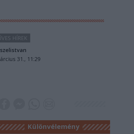
VES HÍREK
szelistvan
árcius 31., 11:29
Különvélemény