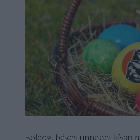
Boldog, békés ünnepet kíván 