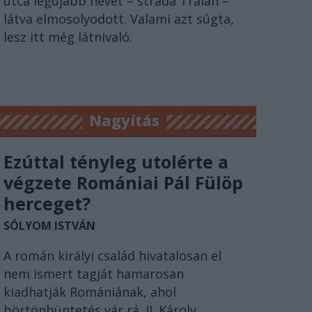
utca legújabb nevét – strada Traian –
látva elmosolyodott. Valami azt súgta,
lesz itt még látnivaló.
Nagyítás
Ezúttal tényleg utolérte a
végzete Romániai Pál Fülöp
herceget?
SÓLYOM ISTVÁN
A román királyi család hivatalosan el
nem ismert tagját hamarosan
kiadhatják Romániának, ahol
börtönbüntetés vár rá. II. Károly