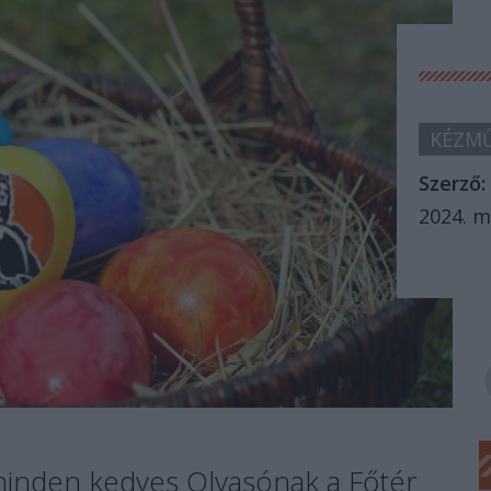
KÉZMŰ
Szerző:
2024. m
minden kedves Olvasónak a Főtér