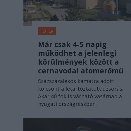
FŐTÉR
Már csak 4-5 napig
működhet a jelenlegi
körülmények között a
cernavodai atomerőmű
Százszázalékos kamatra adott
kölcsönt a letartóztatott uzsorás.
Akár 40 fok is várható vasárnap a
nyugati országrészben.