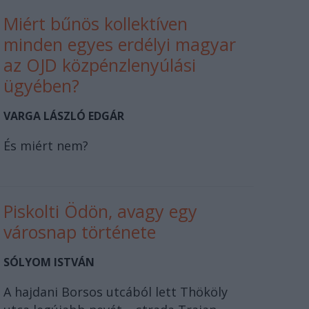
Miért bűnös kollektíven
minden egyes erdélyi magyar
az OJD közpénzlenyúlási
ügyében?
VARGA LÁSZLÓ EDGÁR
És miért nem?
Piskolti Ödön, avagy egy
városnap története
SÓLYOM ISTVÁN
A hajdani Borsos utcából lett Thököly