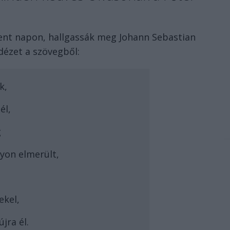
zent napon, hallgassák meg Johann Sebastian
 idézet a szövegből:
k,
él,
g
yon elmerült,
ekel,
jra él.