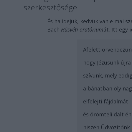
szerkesztősége.
És ha idejük, kedvük van e mai s
Bach
Húsvéti oratórium
át. Itt egy
Afelett örvendezün
hogy Jézusunk újra 
szívünk, mely eddi
a bánatban oly nag
elfelejti fájdalmát
és örömteli dalt én
hiszen Üdvözítőnk ú