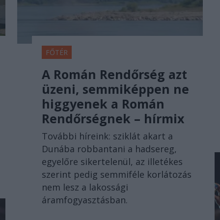
FŐTÉR
A Román Rendőrség azt
üzeni, semmiképpen ne
higgyenek a Román
Rendőrségnek – hírmix
További híreink: sziklát akart a
Dunába robbantani a hadsereg,
egyelőre sikertelenül, az illetékes
szerint pedig semmiféle korlátozás
nem lesz a lakossági
áramfogyasztásban.