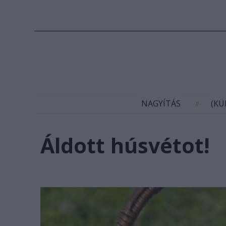
N
NAGYÍTÁS
(K
//
Áldott húsvétot!