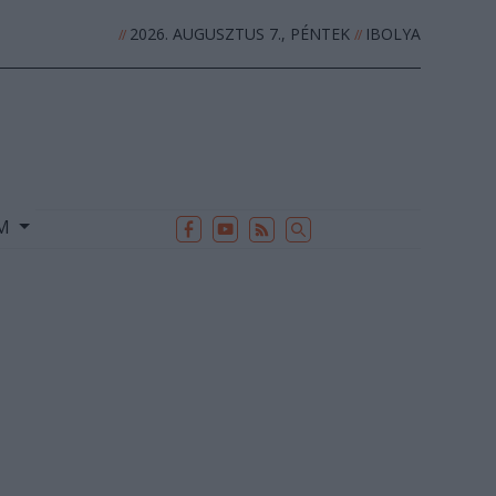
2026. AUGUSZTUS 7., PÉNTEK
IBOLYA
//
//
EK
ARCHÍVUM
//
UM