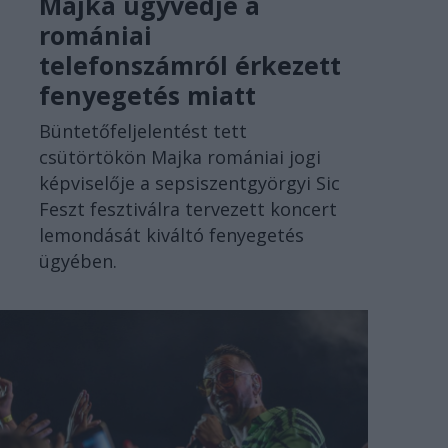
Majka ügyvédje a
romániai
telefonszámról érkezett
fenyegetés miatt
Büntetőfeljelentést tett
csütörtökön Majka romániai jogi
képviselője a sepsiszentgyörgyi Sic
Feszt fesztiválra tervezett koncert
lemondását kiváltó fenyegetés
ügyében.