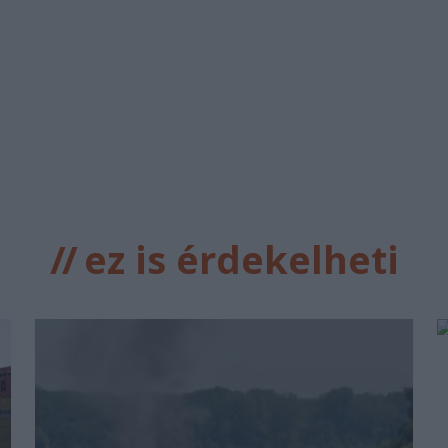
//
ez is érdekelheti