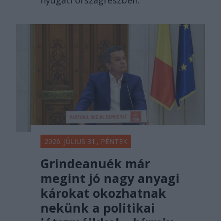
2026. JÚLIUS 31., PÉNTEK
Grindeanuék már
megint jó nagy anyagi
károkat okozhatnak
nekünk a politikai