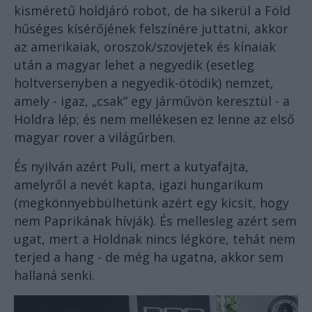
kisméretű holdjáró robot, de ha sikerül a Föld
hűséges kísérőjének felszínére juttatni, akkor
az amerikaiak, oroszok/szovjetek és kínaiak
után a magyar lehet a negyedik (esetleg
holtversenyben a negyedik-ötödik) nemzet,
amely - igaz, „csak” egy járművön keresztül - a
Holdra lép; és nem mellékesen ez lenne az első
magyar rover a világűrben.
És nyilván azért Puli, mert a kutyafajta,
amelyről a nevét kapta, igazi hungarikum
(megkönnyebbülhetünk azért egy kicsit, hogy
nem Paprikának hívják). És mellesleg azért sem
ugat, mert a Holdnak nincs légköre, tehát nem
terjed a hang - de még ha ugatna, akkor sem
hallaná senki.