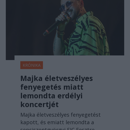
KRÓNIKA
Majka életveszélyes
fenyegetés miatt
lemondta erdélyi
koncertjét
Majka életveszélyes fenyegetést
kapott, és emiatt lemondta a
sepsiszentgyörgyi SIC Fesztre