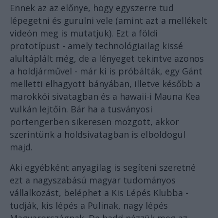
Ennek az az előnye, hogy egyszerre tud
lépegetni és gurulni vele (amint azt a mellékelt
videón meg is mutatjuk). Ezt a földi
prototípust - amely technológiailag kissé
alultáplált még, de a lényeget tekintve azonos
a holdjárművel - már ki is próbálták, egy Gánt
melletti elhagyott bányában, illetve később a
marokkói sivatagban és a hawaii-i Mauna Kea
vulkán lejtőin. Bár ha a tusványosi
portengerben sikeresen mozgott, akkor
szerintünk a holdsivatagban is elboldogul
majd.
Aki egyébként anyagilag is segíteni szeretné
ezt a nagyszabású magyar tudományos
vállalkozást, beléphet a Kis Lépés Klubba -
tudják, kis lépés a Pulinak, nagy lépés