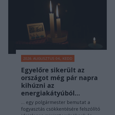
2026. AUGUSZTUS 04., KEDD
Egyelőre sikerült az
országot még pár napra
kihúzni az
energiakátyúból…
… egy polgármester bemutat a
fogyasztás csökkentésére felszólító