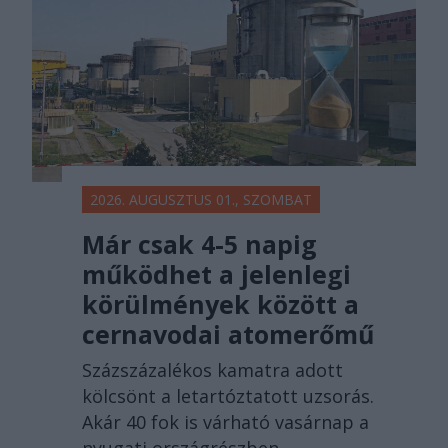
2026. AUGUSZTUS 01., SZOMBAT
Már csak 4-5 napig
működhet a jelenlegi
körülmények között a
cernavodai atomerőmű
Százszázalékos kamatra adott
kölcsönt a letartóztatott uzsorás.
Akár 40 fok is várható vasárnap a
nyugati országrészben.