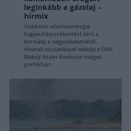
leginkább a gázolaj –
hírmix
Önkéntes villamosenergia-
fogyasztáscsökkentést kért a
kormány a nagyvállalatoktól.
Hivatali visszaéléssel vádolja a DNA
Ráduly István Kovászna megyei
prefektust.