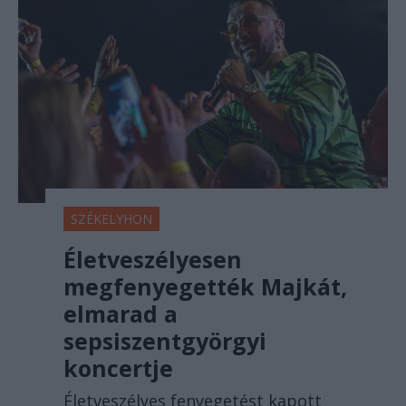
SZÉKELYHON
Életveszélyesen
megfenyegették Majkát,
elmarad a
sepsiszentgyörgyi
koncertje
Életveszélyes fenyegetést kapott