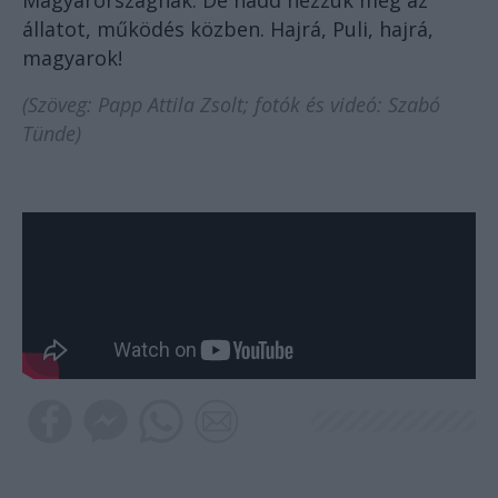
Magyarországnak. De hadd nézzük meg az
állatot, működés közben. Hajrá, Puli, hajrá,
magyarok!
(Szöveg: Papp Attila Zsolt; fotók és videó: Szabó
Tünde)