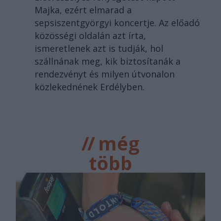
Majka, ezért elmarad a
sepsiszentgyörgyi koncertje. Az előadó
közösségi oldalán azt írta,
ismeretlenek azt is tudják, hol
szállnának meg, kik biztosítanák a
rendezvényt és milyen útvonalon
közlekednének Erdélyben.
//
még
több
főtér.ro