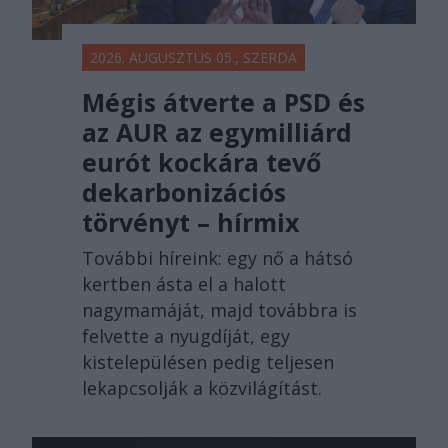
2026. AUGUSZTUS 05., SZERDA
Mégis átverte a PSD és
az AUR az egymilliárd
eurót kockára tevő
dekarbonizációs
törvényt – hírmix
További híreink: egy nő a hátsó
kertben ásta el a halott
nagymamáját, majd továbbra is
felvette a nyugdíját, egy
kistelepülésen pedig teljesen
lekapcsolják a közvilágítást.