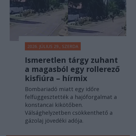
2026. JÚLIUS 29., SZERDA
Ismeretlen tárgy zuhant
a magasból egy rollerező
kisfiúra – hírmix
Bombariadó miatt egy időre
felfüggesztették a hajóforgalmat a
konstancai kikötőben.
Válsághelyzetben csökkenthető a
gázolaj jövedéki adója.