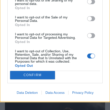
I want to opt-out of the Sharing of my
personal data.
Opted In
I want to opt-out of the Sale of my
KRÓNIKA
Personal Data.
Opted In
Büntetőfeljelentést tett
I want to opt-out of processing my
Majka ügyvédje a
Personal Data for Targeted Advertising.
Opted In
romániai telefonszámról
érkezett fenyegetés miatt
I want to opt-out of Collection, Use,
Retention, Sale, and/or Sharing of my
Personal Data that Is Unrelated with the
Büntetőfeljelentést tett csütörtökön
Purposes for which it was collected.
Opted Out
Majka romániai jogi képviselője a
sepsiszentgyörgyi Sic Feszt fesztiválra
CONFIRM
tervezett koncert lemondását kiváltó
fenyegetés ügyében.
Data Deletion
Data Access
Privacy Policy