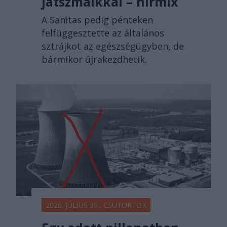
játszmáikkal – hírmix
A Sanitas pedig pénteken
felfüggesztette az általános
sztrájkot az egészségügyben, de
bármikor újrakezdhetik.
2026. JÚLIUS 30., CSÜTÖRTÖK