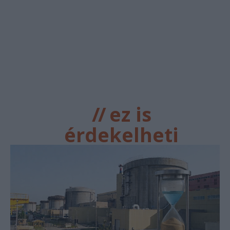
//
ez is
érdekelheti