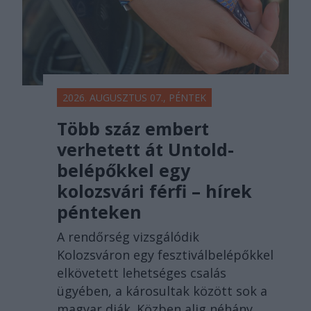
2026. AUGUSZTUS 07., PÉNTEK
Több száz embert
verhetett át Untold-
belépőkkel egy
kolozsvári férfi – hírek
pénteken
A rendőrség vizsgálódik
Kolozsváron egy fesztiválbelépőkkel
elkövetett lehetséges csalás
ügyében, a károsultak között sok a
magyar diák. Közben alig néhány