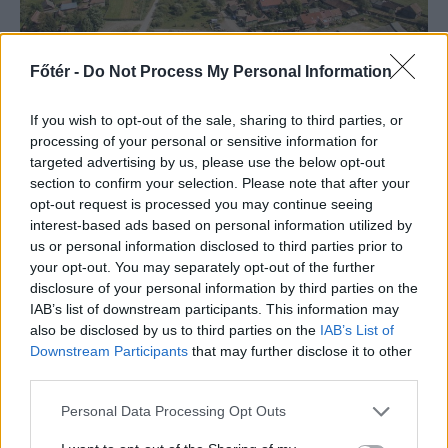
Főtér -
Do Not Process My Personal Information
SZÉKELYHON
If you wish to opt-out of the sale, sharing to third parties, or
processing of your personal or sensitive information for
Tömegverekedés lett a
targeted advertising by us, please use the below opt-out
section to confirm your selection. Please note that after your
szűk mezőgazdasági úti
opt-out request is processed you may continue seeing
vitából Csatószegen
interest-based ads based on personal information utilized by
us or personal information disclosed to third parties prior to
Kórházba szállítottak több embert,
your opt-out. You may separately opt-out of the further
mezőgazdasági munkagépek
disclosure of your personal information by third parties on the
IAB’s list of downstream participants. This information may
rongálódtak meg, és ideiglenes
also be disclosed by us to third parties on the
IAB’s List of
védelmi rendeleteket is kibocsátottak
Downstream Participants
that may further disclose it to other
azután, hogy szombat délután súlyos
third parties.
konfliktus alakult ki Csatószegen egy
Personal Data Processing Opt Outs
elsőbbségadási vita nyomán.