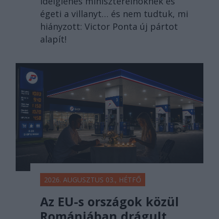
ideiglenes miniszterelnöknek és
égeti a villanyt… és nem tudtuk, mi
hiányzott: Victor Ponta új pártot
alapít!
2026. AUGUSZTUS 03., HÉTFŐ
Az EU-s országok közül
Romániában drágult