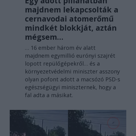
Egy adott pillanatban
majdnem lekapcsolták a
cernavodai atomerőmű
mindkét blokkját, aztán
mégsem…
… 16 ember három év alatt
majdnem egymillió eurónyi szajrét
lopott repülőgépekről… és a
környezetvédelmi miniszter asszony
olyan pofont adott a macsózó PSD-s
egészségügyi miniszternek, hogy a
fal adta a másikat.