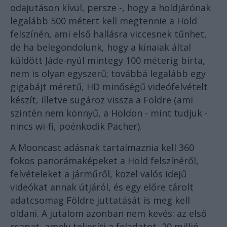
odajutáson kívül, persze -, hogy a holdjárónak
legalább 500 métert kell megtennie a Hold
felszínén, ami első hallásra viccesnek tűnhet,
de ha belegondolunk, hogy a kínaiak által
küldött Jáde-nyúl mintegy 100 méterig bírta,
nem is olyan egyszerű; továbbá legalább egy
gigabájt méretű, HD minőségű videófelvételt
készít, illetve sugároz vissza a Földre (ami
szintén nem könnyű, a Holdon - mint tudjuk -
nincs wi-fi, poénkodik Pacher).
A Mooncast adásnak tartalmaznia kell 360
fokos panorámaképeket a Hold felszínéről,
felvételeket a járműről, közel valós idejű
videókat annak útjáról, és egy előre tárolt
adatcsomag Földre juttatását is meg kell
oldani. A jutalom azonban nem kevés: az első
csapat, amely teljesíti a feladatot, 20 millió