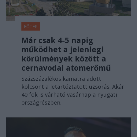
FŐTÉR
Már csak 4-5 napig
működhet a jelenlegi
körülmények között a
cernavodai atomerőmű
Százszázalékos kamatra adott
kölcsönt a letartóztatott uzsorás. Akár
40 fok is várható vasárnap a nyugati
országrészben.